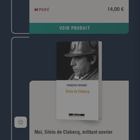
révolution, sans laquelle de telles fins esthétiques et
psychologiques ne bénéficieraient qu'à quelques-uns.
14,00 €
EPUISÉ
Or les objectifs révolutionnaires et sociaux de
l'anarchisme aujourd'hui souffrent d'une telle
dégradation que le mot "anarchie" fera bientôt partie
VOIR PRODUIT
intégrante du vocabulaire chic bourgeois du siècle à
venir : une chose quelque peu polissonne, rebelle,
insouciante, mais délicieusement inoffensive.
Moi, Silvio de Clabecq, militant ouvrier