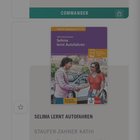
philosophique diamétralement opposée à celle qui
d’ailleurs « être bien nourri » ? Pourquoi assiste-t-on
fait du mensonge l'instrument de fins viles, le moyen
encore à des famines au XXIe siècle ? Produit-on trop
COMMANDER
d'un mercantilisme passant s'il le faut sur le corps de
peu, ou trop mal ? Les nouvelles technologies
ses semblables.
peuvent-elles répondre à ces questions ? Quelle place
pour l’écologie ? Issus d’horizons disciplinaires
différents, les auteurs, enseignants à l’École
polytechnique fédérale de Lausanne, invitent le
lecteur à un voyage dans le temps et l’espace à la
découverte des multiples dimensions de
l’alimentation, des pratiques ancestrales aux
controverses actuelles et de l’exploration d’un champ
cultivé au fonctionnement d’une cellule vivante.
SELIMA LERNT AUTOFAHREN
STAUFER-ZAHNER KATHI