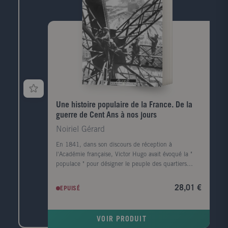
Une histoire populaire de la France. De la
guerre de Cent Ans à nos jours
Noiriel Gérard
En 1841, dans son discours de réception à
l'Académie française, Victor Hugo avait évoqué la "
populace " pour désigner le peuple des quartiers
pauvres de Paris. Vinçard ayant vigoureusement
protesté dans un article de La Ruche populaire, Hugo
28,01 €
EPUISÉ
fut très embarrassé. Il prit conscience à ce moment-là
qu'il avait des lecteurs dans les milieux populaires et
que ceux-ci se sentaient humiliés par son vocabulaire
VOIR PRODUIT
dévalorisant. Progressivement le mot " misérable ",