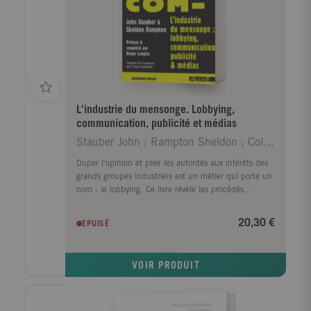
L'industrie du mensonge. Lobbying,
communication, publicité et médias
Stauber John ; Rampton Sheldon ; Coleman Yves ; Le
Duper l'opinion et plier les autorités aux intérêts des
grands groupes industriels est un métier qui porte un
nom : le lobbying. Ce livre révèle les procédés
qu'utilisent les lobbyistes pour nous vendre aussi bien
les vertus du tabac ou du nucléaire que celles des
20,30 €
EPUISÉ
OGM ou de la guerre, il dit dans quelles
circonstances et sur quelles personnes ils les
emploient. La diversité des protagonistes abordés, des
VOIR PRODUIT
stratégies exposées et la précision des faits répondent
au souci d'analyser au plus près ce domaine, qui a
pris une ampleur nouvelle et que l'on peut définir
comme " l'art des pratiques d'influence appliqué à la