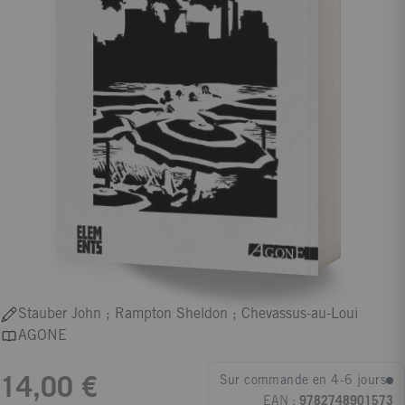
Stauber John ; Rampton Sheldon ; Chevassus-au-Loui
AGONE
Sur commande en 4-6 jours
14,00 €
EAN :
9782748901573