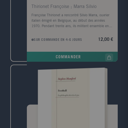
Thirionet Françoise ; Marra Silvio
Françoise Thirionet a rencontré Silvio Marra, ouvrier
italien émigré en Belgique, au début des années
1970. Pendant trente ans, ils militent ensemble en
discutant des problèmes rencontrés par Silvio aux
Forges de Clabecq où il travaille. Ce livre est issu de
12,00 €
SUR COMMANDE EN 4-6 JOURS
leurs entretiens. Pour Silvio et ses collègues, le
quotidien à l'usine, c'est d'abord s'atteler à
déconstruire certaines règles qui règnent dans
COMMANDER
l'entreprise. Notamment les attitudes de résignation
et de peur. Rapidement élu délégué syndical en
charge des questions d'hygiène et de sécurité, Silvio
témoigne des luttes qui ont eu lieu pendant trente
ans pour améliorer les conditions de travail et pour
empêcher la fermeture annoncée du site. Les ouvriers
de Clabecq se fient à leurs propres forces et à leur
connaissance de leur métier pour mener leurs
combats. Quitte à mettre de côté l'appareil syndical
sitôt qu'il a déclaré ne plus rien pouvoir pour eux.
Dans la forge, l'émancipation doit être une ?uvre
collective. Son poste syndical, Silvio le voit comme un
moyen de faire vivre l?« esprit de Clabecq » : «