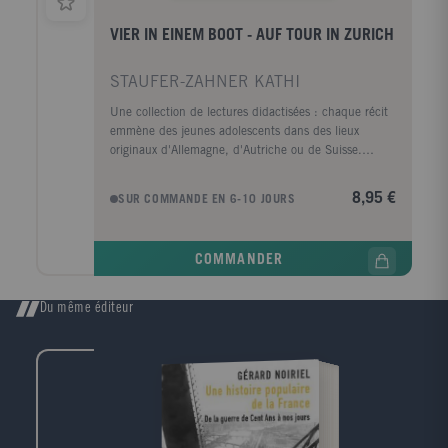
VIER IN EINEM BOOT - AUF TOUR IN ZURICH
STAUFER-ZAHNER KATHI
Une collection de lectures didactisées : chaque récit
emmène des jeunes adolescents dans des lieux
originaux d'Allemagne, d'Autriche ou de Suisse.
Andisha, Yannis, Natalie et Francesco veulent faire
une excursion en bateau pneumatique sur la rivière
8,95 €
SUR COMMANDE EN 6-10 JOURS
Limmat à Zurich. Ils partent ensemble, bien
qu'aucun des jeunes n'ait l'expérience des excursions
sur l'eau. Ils n'ont aucune idée dans quoi ils se sont
COMMANDER
embarqués...
Du même éditeur