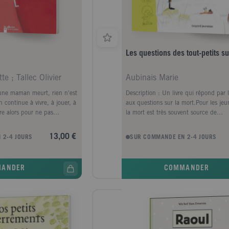
Les questions des tout-petits su
e ; Tallec Olivier
Aubinais Marie
une maman meurt, rien n'est
Description : Un livre qui répond par l
continue à vivre, à jouer, à
aux questions sur la mort.Pour les jeu
re alors pour ne pas
la mort est très souvent source de
questionnement et même parfois d'ang
ont pu la vivre de près, avec le décès
13,00 €
 2-4 JOURS
SUR COMMANDE EN 2-4 JOURS
ou d'un animal familier, ou bien ils e
entendu parler.Ce livre propose de rép
questions existentielles que se posent 
MANDER
COMMANDER
petits : - Pourquoi ça existe, la mort 
savoir quand est-ce qu'on va mourrir 
on vit si on meurt après ?- Comment c
on est mort ?- Qui s'occupera de moi
seras parti ?- Si quelqu'un meurt, je se
toute ma vie ?Pour chacune de ces qu