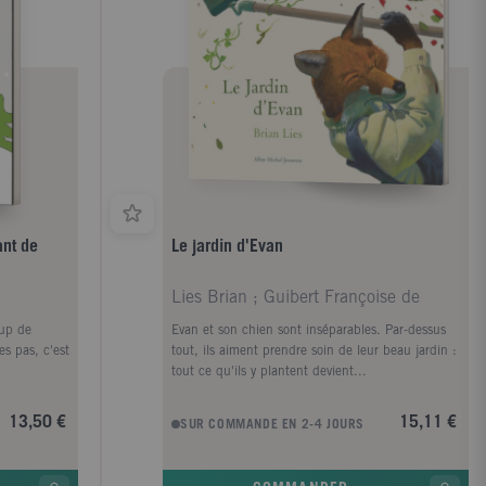
nts
t la mort.
alogues
tront de
et enfants,
ots justes
ographiques :
tifs de
t auteure,
 aussi de
 est lauréate
et du prix
ant de
Le jardin d'Evan
ophone du
age Coucous
ce au
Lies Brian ; Guibert Françoise de
 les mois,
e Petit Ours
oup de
Evan et son chien sont inséparables. Par-dessus
 en chef du
es pas, c'est
tout, ils aiment prendre soin de leur beau jardin :
s). Elle se
tout ce qu'ils y plantent devient...
vaille pour
de plusieurs
13,50 €
15,11 €
SUR COMMANDE EN 2-4 JOURS
ons des