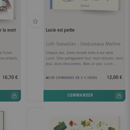
r la mort
Lucie est partie
Loth Sebastian ; Desbureaux Martine
a fiction
Chaque jour, Zelda rendait visite à son amie
nes enfants,
Lucie. Elles partageaient tout: leurs lectures, leurs
jeux, leurs découvertes. Mais un jour, Lucie...
oisse. Ils
 d'un proche
16,70 €
12,00 €
SUR COMMANDE EN 2-4 JOURS
n ont
ondre à six
les tout-
COMMANDER
?- Peut-on
?- Pourquoi
'est, quand
 quand tu
rai triste
estions,