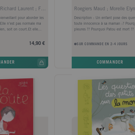
Broyart Benoît ; Richard Laurent ; Fiche Baptiste
Roegiers Maud ; Morelle Ely
enveillant pour aborder les
Description : Un enfant pose des que
« Elle n’est pas normale ma
toute innocence à sa maman :? Pourq
en, soit on court.Et elle...
pleures ?? Pourquoi Patou est mort ??
il revenir...
14,90 €
SUR COMMANDE EN 2-4 JOURS
MANDER
COMMANDER