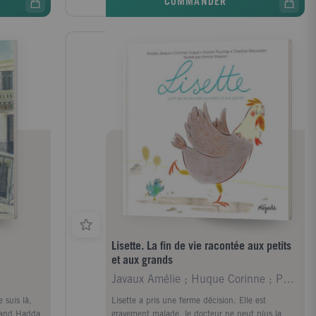
COMMANDER
Lisette. La fin de vie racontée aux petits
et aux grands
Javaux Amélie ; Huque Corinne ; Poumay Aurore ; Wa
 suis là,
Lisette a pris une ferme décision. Elle est
uand Hadda
gravement malade, le docteur ne peut plus la