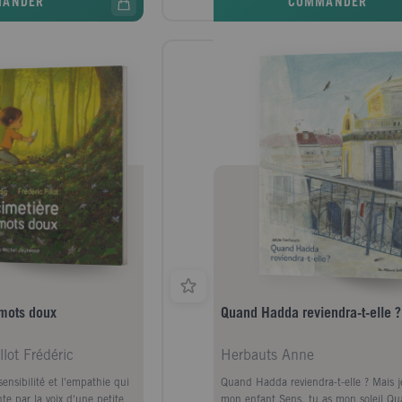
MANDER
COMMANDER
 mots doux
Quand Hadda reviendra-t-elle ?
llot Frédéric
Herbauts Anne
ensibilité et l'empathie qui
Quand Hadda reviendra-t-elle ? Mais je
nte par la voix d'une petite
mon enfant Sens, tu as mon soleil Q