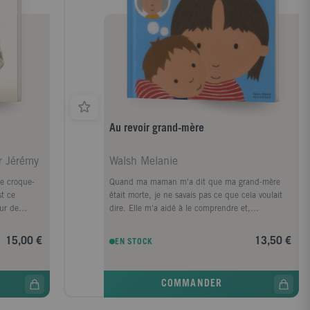
Au revoir grand-mère
r Jérémy
Walsh Melanie
le croque-
Quand ma maman m'a dit que ma grand-mère
st ce
était morte, je ne savais pas ce que cela voulait
eur de
dire. Elle m'a aidé à le comprendre et,
maintenant, je...
15,00 €
13,50 €
EN STOCK
COMMANDER