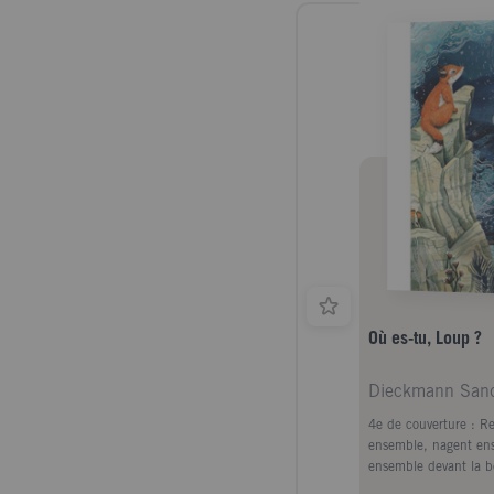
Où es-tu, Loup ?
4e de couverture : R
ensemble, nagent ens
ensemble devant la 
jour où Loup...