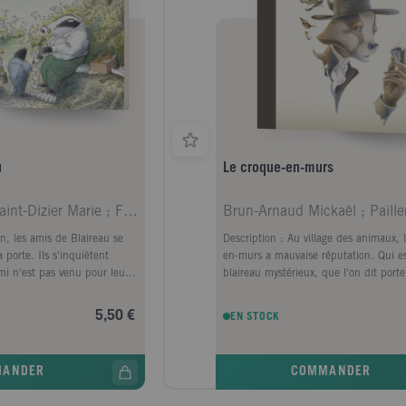
u
Le croque-en-murs
Varley Susan ; Saint-Dizier Marie ; Farré Raymond
Brun-Arnaud Mickaël ; Paille
n, les amis de Blaireau se
Description : Au village des animaux, 
 porte. Ils s'inquiètent
en-murs a mauvaise réputation. Qui e
ami n'est pas venu pour leur
blaireau mystérieux, que l'on dit port
malheurs ?...
5,50 €
EN STOCK
MANDER
COMMANDER