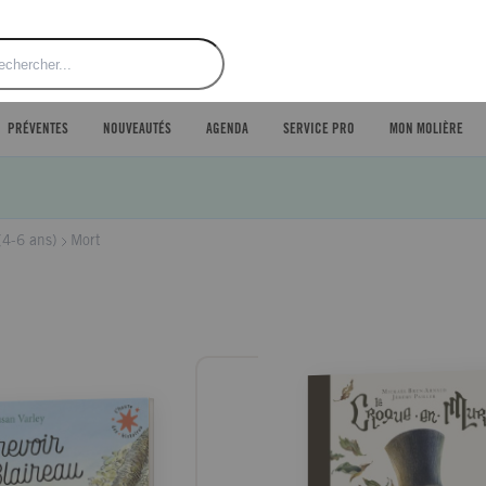
ercher
PRÉVENTES
NOUVEAUTÉS
AGENDA
SERVICE PRO
MON MOLIÈRE
(4-6 ans)
Mort