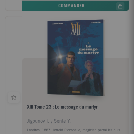
COMMANDER
XIII Tome 23 : Le message du martyr
Jigounov I. ; Sente Y.
Londres, 1887. Jerrold Piccobello, magicien parmi les plus