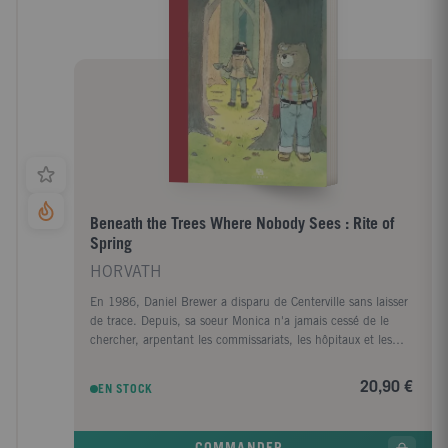
Beneath the Trees Where Nobody Sees : Rite of
Spring
HORVATH
En 1986, Daniel Brewer a disparu de Centerville sans laisser
de trace. Depuis, sa soeur Monica n'a jamais cessé de le
chercher, arpentant les commissariats, les hôpitaux et les
morgues de la grande métropole. Les fausses pistes et les
déceptions l'ont rendue amère, alors, quand huit ans après,
20,90 €
EN STOCK
ses recherches la conduisent à Woodbrook, Monica est prête
à tout pour obtenir des réponses, même au pire?