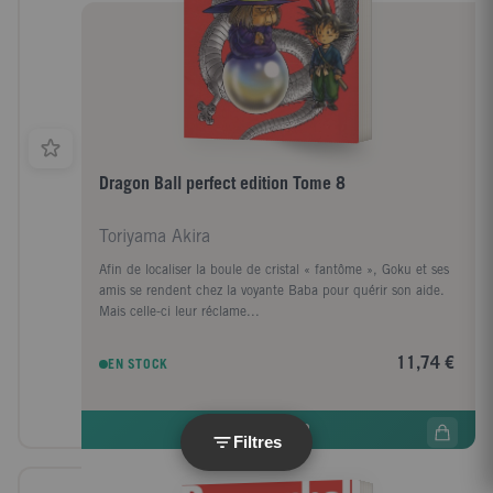
Dragon Ball perfect edition Tome 8
Toriyama Akira
Afin de localiser la boule de cristal « fantôme », Goku et ses
amis se rendent chez la voyante Baba pour quérir son aide.
Mais celle-ci leur réclame...
11,74 €
EN STOCK
COMMANDER
Filtres