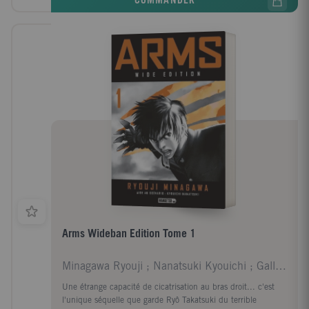
COMMANDER
Arms Wideban Edition Tome 1
Minagawa Ryouji ; Nanatsuki Kyouichi ; Gallon Vane
Une étrange capacité de cicatrisation au bras droit... c'est
l'unique séquelle que garde Ryô Takatsuki du terrible