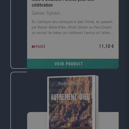
célébration
Gasser Sylvain
Du Cantique des cantiques à Jean Ferrat, en passant
par Rainer Maria Rilke, Khalil Gibran ou Paul Eluard,
un recueil de textes qui célèbrent l'amour et l'alliance
dans le mariage. Futurs mariés, familles et proches
trouveront l'inspiration au gré de cette sélection de
11,10 €
EPUISÉ
textes qui traduisent la vie heureuse dans le mariage.
Un petit livre pour célébrer son mariage, avec les
mots des autres.
VOIR PRODUIT