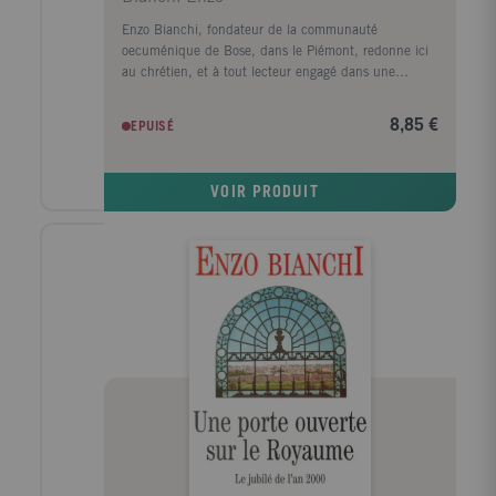
Enzo Bianchi, fondateur de la communauté
oecuménique de Bose, dans le Piémont, redonne ici
au chrétien, et à tout lecteur engagé dans une
recherche de sens, un accès aux Ecritures. Traduit en
plusieurs langues depuis sa première parution en
8,85 €
EPUISÉ
1973, Prier la Parole est devenu le classique d'Enzo
Bianchi. Il a permis la redécouverte en Occident de la
lectio divina, riche tradition du premier christianisme
VOIR PRODUIT
et qui s'inscrit dans la lignée de Vatican II. L'ouvrage,
qui présente à la fois l'horizon historique des Pères de
l'Eglise et décrit le chemin à explorer au quotidien,
sous / la forme de lectures, de méditations et de
prières, dévoile la Parole "comme réalité vivante,
dynamique, efficace, capable d'alimenter la foi,
d'inspirer la vie". Au fil des pages, Prier la Parole
invite à retrouver toute la saveur de la Révélation.