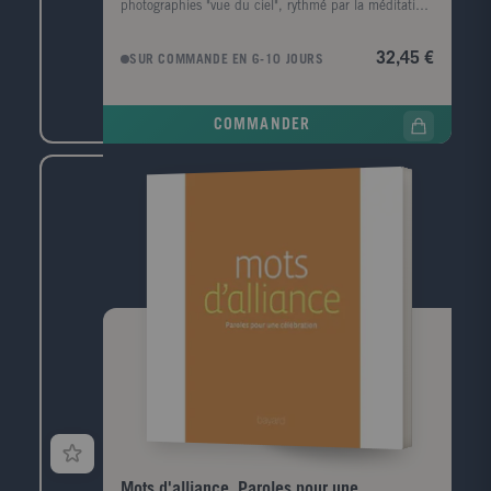
photographies "vue du ciel", rythmé par la méditation
du pape François sur Marie, à laquelle la cathédrale
est consacrée. Sa beauté prend sens, la puissance de
32,45 €
SUR COMMANDE EN 6-10 JOURS
l'édifice suscite l'unité des chrétiens et la figure
maternelle inspire réconfort et générosité. Après
l'incendie historique de Notre-Dame de Paris, le
COMMANDER
visage de la cathédrale ne sera plus jamais celui
qu'elle arborait jusqu'au 16 avril 2019. La flèche, la
toiture et des centaines d'oeuvres ont cessé pour
toujours d'être objets de l'admiration que ces joyaux
de l'architecture ont suscitée durant des siècles. Le
magazine Le Pèlerin avait édité un hors-série
présentant une centaine de photographies exclusives
de Notre-Dame. Le travail photographique de
Stéphane Compoint, réalisé à partir d'un ballon, avait
permis de découvrir des perspectives et des oeuvres
d'art inaccessibles. Aujourd'hui remises en scène, ces
images "vues du ciel" permettent de conserver intact
le souvenir des trésors qui n'ont pas résisté aux
flammes, revivifiées par les textes d'une profonde
portée spirituelle.
Mots d'alliance. Paroles pour une