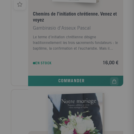
Chemins de l'initiation chrétienne. Venez et
voyez
Gambirasio d'Asseux Pascal
Le terme d’initiation chrétienne désigne
traditionnellement les trois sacrements fondateurs : le
baptême, la confirmation et l’eucharistie. Mais il
évoque aussi des chemins d’intériorité spirituelle qui,
dans la vie chrétienne, conduisent à la sainteté et au
16,00 €
EN STOCK
Royaume de Dieu « qui est au milieu de nous » :
Dieu Emmanuel.Qu’ils prennent la forme de la
mystique ou d’une voie initiatique — cet esôterikós
COMMANDER
qui signifie « ce qui est intérieur » — ces chemins
n’ont qu’un seul centre et un seul terme : le Christ,
Deuxième Personne de la Très Sainte Trinité, à la fois
Chemin et accomplissement.Quelle est la nature
authentique de cette voie d’intériorité ? Comment
peut-elle se comprendre et se vivre dans la fidélité au
Credo et à la vie sacramentelle ...En quoi la
démarche initiatique et l’expérience mystique se
rejoignent-elles dans la tradition chrétienne ...À ces
questions essentielles, ce livre propose des réponses