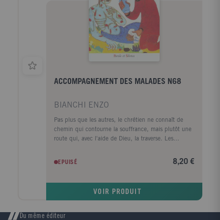
ACCOMPAGNEMENT DES MALADES N68
BIANCHI ENZO
Pas plus que les autres, le chrétien ne connaît de
chemin qui contourne la souffrance, mais plutôt une
route qui, avec l'aide de Dieu, la traverse. Les
ténèbres ne sont pas le signe que Dieu est
absentmais qu'il se cache et, en nous mettant à sa
8,20 €
EPUISÉ
suite, nous l'y cherchons et l'y trouvons à nouveau.
VOIR PRODUIT
Du même éditeur