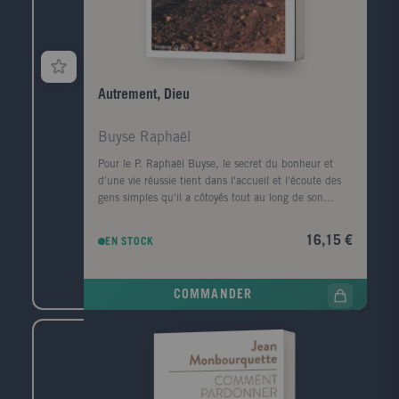
Autrement, Dieu
Buyse Raphaël
Pour le P. Raphaël Buyse, le secret du bonheur et
d'une vie réussie tient dans l'accueil et l'écoute des
gens simples qu'il a côtoyés tout au long de son
ministère de prêtre. Son récit donne une saveur à
l'Evangile révèle le visage d'un Dieu qui n'a cessé de
16,15 €
EN STOCK
le surprendre. Avec humour et tendresse, il tente de
dessiner les traits du visage insaisissable d'un Dieu
qui ne se laisse pas enfermé par les définitions qu'en
COMMANDER
donnent les hommes. Le témoignage de Raphaël
Buyse montre qu'on ne peut se lier à Dieu qu'en liant
sa vie propre à celles et ceux que le destin nous fait
rencontrer.