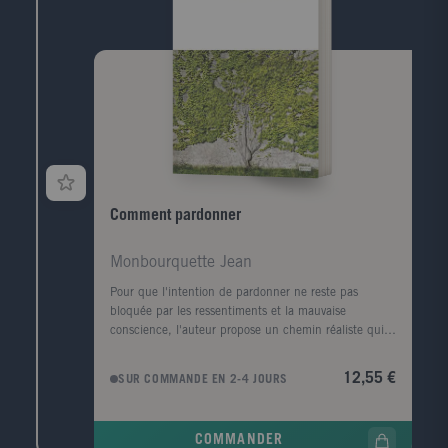
Comment pardonner
Monbourquette Jean
Pour que l'intention de pardonner ne reste pas
bloquée par les ressentiments et la mauvaise
conscience, l'auteur propose un chemin réaliste qui
tient compte de notre psychologie. Pardonner ce n'est
pas oublier, excuser l'autre, faire une démonstration
12,55 €
SUR COMMANDE EN 2-4 JOURS
de sa supériorité morale ou renoncer à ses droits. Le
pardon exige plutôt de faire un retour sur soi afin de
se pardonner d'abord à soi-même. Un guide pratique
COMMANDER
sur l'art de pardonner, dénonçant d'abord les faux