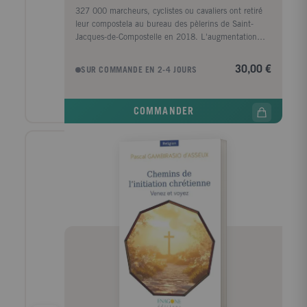
327 000 marcheurs, cyclistes ou cavaliers ont retiré
leur compostela au bureau des pèlerins de Saint-
Jacques-de-Compostelle en 2018. L'augmentation
annuelle de 10 % ne se dément pas. En 2019, le
cap des 200 000 pèlerins était franchi début août,
30,00 €
SUR COMMANDE EN 2-4 JOURS
encore plus tôt que les années précédentes. Portés
par leur statut de premier itinéraire culturel
européen, les chemins de Compostelle font des
COMMANDER
émules sur toute la planète. Ils entraînent dans leur
sillage de nombreuses initiatives sur les traces des
grands saints, des traditions spirituelles, des
sanctuaires de pèlerinage et des sites cérémoniels des
anciennes civilisations. L'Europe compte plus de 80
000 km de sentiers en mémoire de l'apôtre Jacques
Le Majeur. Le Guide des chemins de pèlerinage
d'Europe résulte de l'enquête la plus exhaustive à ce
jour sur les itinéraires de randonnée empruntant les
antiques routes de pèlerinage. Vous y découvrirez 800
idées d'aventures pédestres, cyclistes, équestres ou
nautiques dans 28 pays d'Europe. Chaque chemin
est traité sous les angles pratique, historique et sacré.
Des cartes détaillées et des photos vous permettront
de préparer votre voyage.