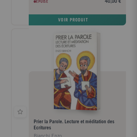
40,00 €
EPUISÉ
l'homme et de la femme devant Dieu : chaque
génération juive et chrétienne a scruté ces pages.
C'est à la lumière de cette longue tradition de lecture
VOIR PRODUIT
croyante qu'Enzo Bianchi propose aujourd'hui son
propre commentaire. Il invite chacun à entrer dans la
lecture priante du texte biblique, à en découvrir la
profondeur et la richesse, en compagnie de ceux qui
l'ont laissé résonner dans leur existence et dans leur
foi au cours des siècles. Enzo Bianchi, prieur de la
communauté monastique de Bose, près de Turin, est
l'un des prédicateurs les plus connus aujourd'hui en
Italie. Son souci majeur est d'inviter ses auditeurs et
ses lecteurs à entrer dans une lecture croyante et
priante de la Bible, lectio divina qui nourrit et éclaire
la foi à la lumière de la tradition. Ont été en
particulier traduits en français Prier la Parole, aux
Editions de Bellefontaine et Comme un étranger, aux
Editions du Cerf.
Prier la Parole. Lecture et méditation des
Ecritures
Bianchi Enzo