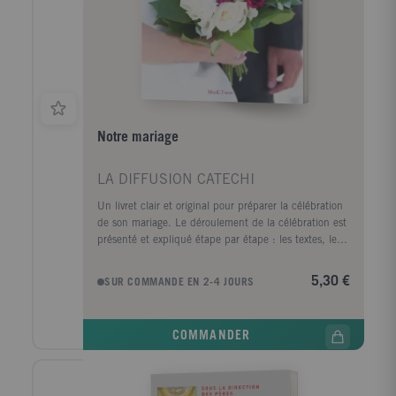
claires et fidèles à l’enseignement de l’Église, afin
d’éclairer la profondeur spirituelle de ceschemins qui
conduisent à la rencontre du Christ et à l’entrée dans
le Royaume des Cieux.
Notre mariage
LA DIFFUSION CATECHI
Un livret clair et original pour préparer la célébration
de son mariage. Le déroulement de la célébration est
présenté et expliqué étape par étape : les textes, les
signes et les gestes du prêtre, les réponses des
fiancés, les questions pratiques.
5,30 €
SUR COMMANDE EN 2-4 JOURS
COMMANDER