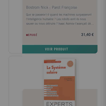
Bostrom Nick ; Parot Françoise
Que se passera-t-il quand les machines surpasseront
l'intelligence humaine ? Les robots vont-ils nous
sauver ou nous détruire ? Isaac Asimov l'avançait dès
1942 avec ses trois lois de la robotique : l'intelligence
artificielle doit être contrôlée au plus profond de ses
31,40 €
EPUISÉ
fondements pour qu'elle ne puisse jamais s'attaquer à
l'Homme. Mais comment s'assurer qu'une
superintelligence ne se révèlera pas hostile à la survie
VOIR PRODUIT
de l'humanité ? Dans cet ouvrage unique, best-seller
international traduit en 19 langues, Nick Bostrom
nous révèle les difficultés que la recherche d'une
intelligence supérieure va nous poser et comment les
résoudre. Il s'agit sans doute du plus grand défi
auquel l'humanité aura à faire face. Il faut s'y
préparer.