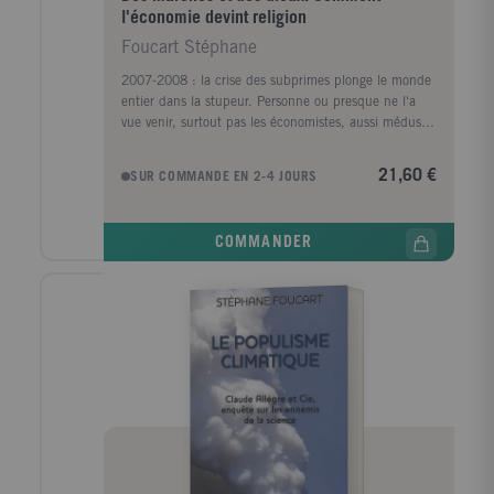
menacée de disparition . Au risque de démobiliser
l'économie devint religion
l'opinion et d'encourager l'inaction des politiques et
Foucart Stéphane
d'abandonner toute éthique scientifique. Cet ouvrage
a originellement paru chez Denoel en 2010 sous le
2007-2008 : la crise des subprimes plonge le monde
titre Le populisme climatique. Enquete sur Claude
entier dans la stupeur. Personne ou presque ne l'a
Allègre et les ennemis de la science .
vue venir, surtout pas les économistes, aussi médusés
qu'une congrégation antique de prêtres-astrologues
confrontés à l'incurie de ses oracles. L'économie
21,60 €
SUR COMMANDE EN 2-4 JOURS
n'est-elle pas une science infaillible ? S'apparenterait-
elle plutôt à une religion ? Dans l'Occident post-
religieux, le discours économique semble en effet
COMMANDER
avoir pris la place du sacré. Ce culte a pour valeurs
cardinales la liberté d'agir et d'entreprendre, pour
idéal l'équilibre et pour credo l'infinitude du monde
physique - condition sine qua non à la satisfaction de
l'appétit insatiable des Marchés. Il a ses Bourses,
semblables à des temples gréco-romains, et dont les
indices reflètent l'humeur des dieux. Il a ses rites de
consommation et leur calendrier, de Noël aux soldes.
Il a son clergé, le monde de la finance, et ses
archiprêtres, les grands banquiers centraux qui
chuchotent à l'oreille des Marchés. Eux seuls sont
capables d'apaiser la voracité des Dieux, faisant au