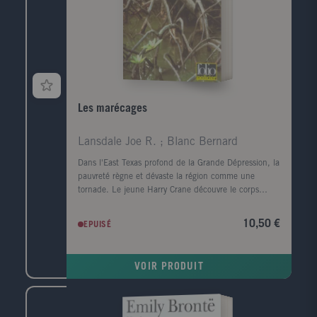
Les marécages
Lansdale Joe R. ; Blanc Bernard
Dans l'East Texas profond de la Grande Dépression, la
pauvreté règne et dévaste la région comme une
tornade. Le jeune Harry Crane découvre le corps
mutilé d'une femme noire sur le bord de la rivière
Sabine. Il est convaincu que le meurtre est l'oeuvre
10,50 €
EPUISÉ
de l'Homme-chèvre, un monstre de légende. Le
nombre de victimes s'alourdit, un homme est lynché
et le père de Harry, l'homme de loi local, enquête.
VOIR PRODUIT