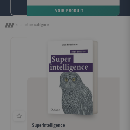
cherche celui dont la forme s'harmonise le mieux
avec le cadre du roman tragique d'Emily Brontë, c'est
VOIR PRODUIT
l'image d'un vieux robinier tortueux qui me vient à
l'esprit, d'un vieux robinier tordu par le vent qui
souffle toujours dans la même direction ; l'écorce est
De la même catégorie
noire, le tronc est creux et, dans ce creux, la pluie a
formé une petite flaque où baignent quelques feuilles
mortes. John Cowper Powys
Superintelligence