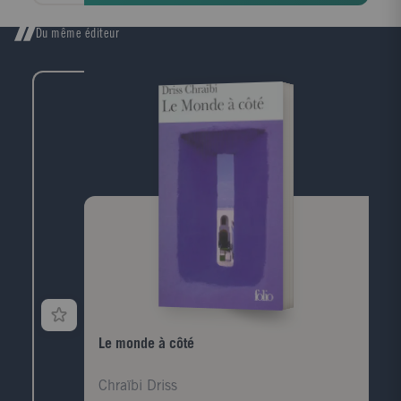
n'était peut-être pas responsable du cancer du
poumon. Les mêmes procédés ont été remis au goût
Du même éditeur
du jour pour dédouaner l'amiante de ses méfaits,
pour relativiser ou nier le réchauffement climatique,
pour faire du déclin des abeilles un «mystère» sans
lien avec les nouvelles générations d'insecticides. Ils
sont également à l'?uvre dans l'affaire du bisphénol
A, l'un des plus graves scandales sanitaires de ces
dernières décennies. Quant au «débat» sur les OGM,
cela fait bien longtemps qu'il n'a plus rien à voir avec
la science. Les intérêts en jeu sont trop colossaux
pour laisser les chercheurs s'exprimer librement... Au-
delà de tout militantisme, La Fabrique du mensonge
décortique les mécanismes de ces man?uvres et
montre comment abîmer la science et détruire le
savoir met nos vies en danger.
Le monde à côté
Chraïbi Driss