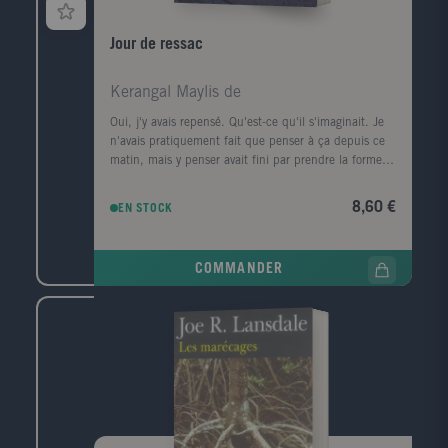
Jour de ressac
Kerangal Maylis de
Oui, j'y avais repensé. Qu'est-ce qu'il s'imaginait. Je
n'avais pratiquement fait que penser à ça depuis ce
matin, mais y penser avait fini par prendre la forme
d'une ville, d'un premier amour, la forme d'un porte-
conteneurs." Le corps d'un homme est retrouvé au
8,60 €
EN STOCK
pied de la digue Nord du Havre, avec, dans sa
poche, griffonné sur un ticket de cinéma, un numéro
de téléphone, celui de la narratrice. Convoquée par la
COMMANDER
police, elle prend le train pour Le Havre, ville de son
enfance, de sa jeunesse, qu'elle a quittée il y a
longtemps. Durant ce jour de retour, cherchant à
comprendre ce qui la lie à ce mort dont elle ignore
tout, elle va exhumer ses souvenirs mais aussi la
mémoire de cette ville traumatisée par la guerre, ce
qui a disparu, ce qui a survécu, et raviver les vestiges
d'un amour adolescent.