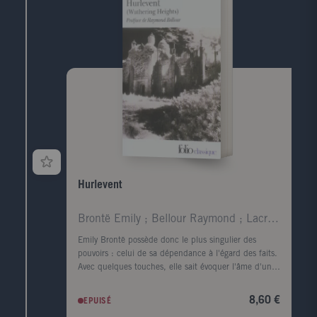
Hurlevent
Brontë Emily ; Bellour Raymond ; Lacretelle Jacque
Emily Brontë possède donc le plus singulier des
pouvoirs : celui de sa dépendance à l'égard des faits.
Avec quelques touches, elle sait évoquer l'âme d'un
visage et rendre le corps superflu ; en parlant de la
lande, elle fait souffler le vent et gronder le tonnerre.
8,60 €
EPUISÉ
Virginia Woolf. Quand, parmi tous les arbres, je