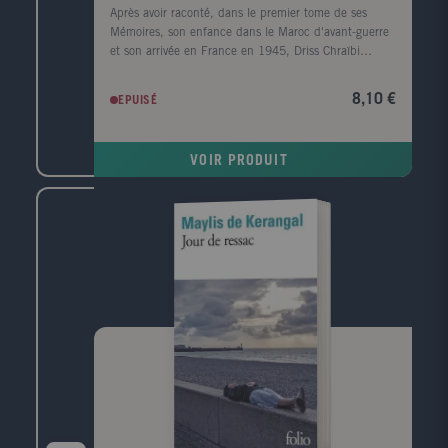
Après avoir raconté, dans le premier tome de ses
Mémoires, son enfance dans le Maroc d'avant-guerre
et son arrivée en France en 1945, Driss Chraïbi
reprend le fil de son récit autobiographique. Au
début des années 50, il découvre une autre planète,
8,10 €
EPUISÉ
l'Alsace, et s'y installe avec sa femme dans une sorte
d'ermitage amoureux voué à l'écriture. Puis ses
premiers succès d'écrivain le ramènent à Paris et la
VOIR PRODUIT
communauté maghrébine trouve en lui l'une de ses
premières voix dans le milieu littéraire. Défilent
ensuite les années France Culture, les années
canadiennes, les années à l'Ile d'Yeu, les amis et les
rencontres (François Mitterrand, Lucien Bodard...),
les paysages, les livres et les femmes de sa vie.