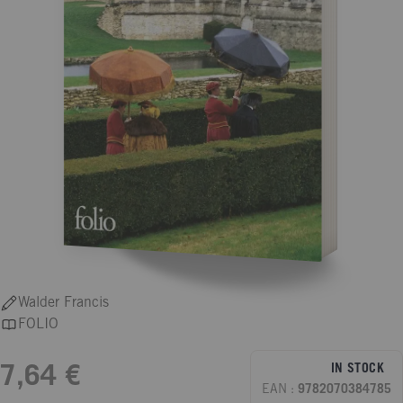
Walder Francis
FOLIO
IN STOCK
7,64 €
EAN :
9782070384785