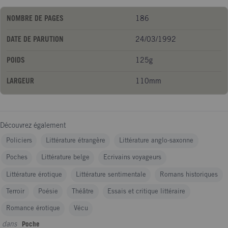
NOMBRE DE PAGES
186
DATE DE PARUTION
24/03/1992
POIDS
125g
LARGEUR
110mm
Découvrez également
Policiers
Littérature étrangère
Littérature anglo-saxonne
Poches
Littérature belge
Ecrivains voyageurs
Littérature érotique
Littérature sentimentale
Romans historiques
Terroir
Poésie
Théâtre
Essais et critique littéraire
Romance érotique
Vécu
dans
Poche