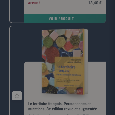
l'intention des filières généralistes (sciences
13,40 €
EPUISÉ
économiques et AES, filières LEA, écoles de
commerce, MSG) et des formations intégrant un
enseignement de comptabilité de gestion (IUT, BTS).
VOIR PRODUIT
Il convient également aux étudiants des filières
comptables (DCG, DCSG, MSTCF). Chaque chapitre
comporte une partie de cours, une application
détaillée et des exercices corrigés.
Le territoire français. Permanences et
mutations, 3e édition revue et augmentée