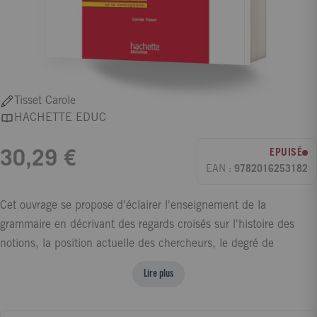
Tisset Carole
HACHETTE EDUC
EPUISÉ
30,29 €
EAN :
9782016253182
Cet ouvrage se propose d'éclairer l'enseignement de la
grammaire en décrivant des regards croisés sur l'histoire des
notions, la position actuelle des chercheurs, le degré de
conscience métaréflexive des élèves. Pour chaque notion,
Lire plus
l'auteur montre les possibilités d'analyse des élèves et les
investissements en lecture/écriture, en prenant soin de