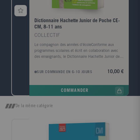
Dictionnaire Hachette Junior de Poche CE-
CM, 8-11 ans
COLLECTIF
Le compagnon des années d'écoleConforme aux
programmes scolaires et écrit en collaboration avec
des enseignants, le Dictionnaire Hachette Junior de
poche guidera les enfants dans leur maîtrise
progressive de la langue française. Un dictionnaire
10,00 €
SUR COMMANDE EN 6-10 JOURS
pour apprendre et comprendre- 25 000 mots et
expressions courantes - des définitions claires et
précises - plus de 30 000 exemples d'emploi en
COMMANDER
contexte - 5 000 synonymes et contraires pour
enrichir son vocabulaire - Des remarques de
grammaire, d'orthographe, de prononciation, l'origine
De la même catégorie
des mots, les mots de la même famille - Les variantes
orthographiques issues des rectifications de
l'orthographe - Des tableaux de conjugaison - Les
noms des habitants des pays et des régions CE-CM 8-
11 ans