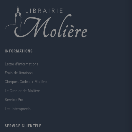
est celui d'un individu acteur, sujet de son action,
alors il est nécessaire que la socialisation soit une
activité de l'apprenant. Le projet de l'adulte doit
rencontrer celui de l'enfant et, en deçà, le susciter.
Un projet, c'est d'abord l'intention d'atteindre un
but, puis l'organisation qu'on se donne pour
l'atteindre. Dans le cas du jeune enfant, le but n'a
peut-être pas de contours bien précis au départ. Il y
a seulement l'envie d'établir commerce avec les
INFORMATIONS
autres, et c'est au cours des expériences sociales
vécues que va s'élaborer quelque chose de plus
Lettre d'informations
défini. Cependant (et c'est un fait capital, que nous
préciserons dans l'Idée 7), tout le porte,
Frais de livraison
génétiquement, à établir des liens sociaux, dans le
même mouvement de son développement personnel.
Chèques Cadeaux Molière
Même inconscient, c'est donc bien d'un projet qu'il
Le Grenier de Molière
s'agit. Mais pour que ce projet soit bien le sien,
l'enfant doit en percevoir les enjeux, pour lui et pour
Service Pro
les autres; notre travail éducatif n'aura de sens que si
Les Intemporels
les élèves s'approprient le sens de ce qu'ils font, (voir
Idée 11)
SERVICE CLIENTÈLE