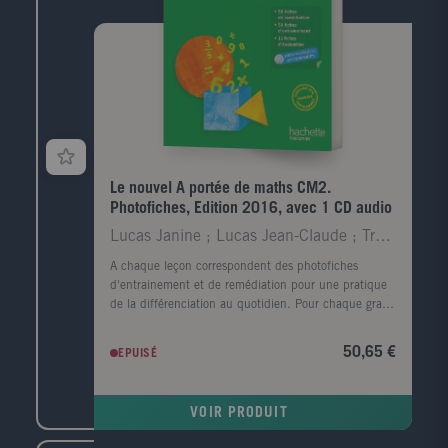
Enseigner les outils de la langue avec les productions
d'élèves aux éditions Bordas. Carole Tisset est maître
de conférences en sciences du langage à l'IUFM
intégré à l'Université de Cergy-Pontoise. Elle est
spécialiste de didactique du français en particulier
dans le domaine de l'apprentissage de la lecture et
de l'étude de la langue. Elle a publié, entre autres,
Observer, manipuler, enseigner la langue au Cycle 3
(Hachette, 2005) et Apprendre à lire au Cycle 2
(Hachette, 1994).
Le nouvel A portée de maths CM2.
Photofiches, Edition 2016, avec 1 CD audio
Lucas Janine ; Lucas Jean-Claude ; Trossevin Marie
A chaque leçon correspondent des photofiches
d'entrainement et de remédiation pour une pratique
de la différenciation au quotidien. Pour chaque grand
domaine, des fiches d'évaluation sont proposées. Les
CD-Rom regroupent les photofiches au format Word
50,65 €
EPUISÉ
et pdf pour permettre à l'enseignant de les modifier.
VOIR PRODUIT