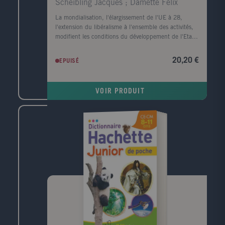
Scheibling Jacques ; Damette Félix
La mondialisation, l'élargissement de l'UE à 28,
l'extension du libéralisme à l'ensemble des activités,
modifient les conditions du développement de l'Etat-
nation qui perd de sa substance au profit de logiques
économiques et politiques supranationales. Nous
20,20 €
EPUISÉ
assistons à un changement d'échelle des problèmes
territoriaux : ils deviennent infra-régionaux et
renvoient à l'Etat et non à l'Europe. Cet ouvrage,
VOIR PRODUIT
entièrement mis à jour, s'adresse aux étudiants en
géographie et en histoire, aux candidats aux concours
de l'enseignement, aux élèves des classes
préparatoires ainsi qu'aux professeurs d'histoire-
géographie.