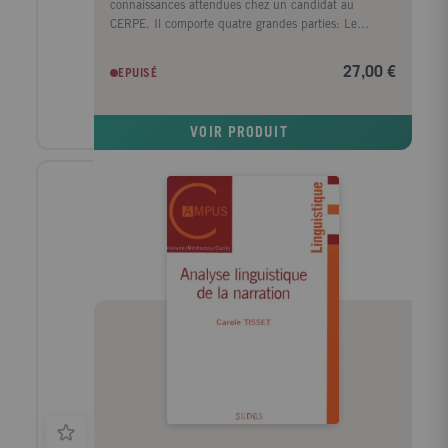
connaissances attendues chez un candidat au
CERPE. Il comporte quatre grandes parties: Le
français au concours de professeur d'école apporte au
lecteur un commentaire précis des textes officiels et
27,00 €
EPUISÉ
une présentation des différentes parties de l'épreuve.
Le langage et son acquisition expose la façon dont les
enfants apprennent le langage, rappelle le contexte
VOIR PRODUIT
social de cette acquisition ainsi que les pathologies
liées cette acquisition. Observer la langue apporte un
savoir de base sur la description de la langue
(grammaire, orthographe, phonétique...) en insistant
sur la part de l'oral et sur la dimension textuelle.
Parler, écrire, lire à l'école dresse, pour un futur
enseignant, les attentes de l'institution, fournit des
repères indispensables pour comprendre les enjeux
de certaines pratiques et éclaire les débats actuels
sur la lecture par exemple. Le volume est enrichi de
nombreux exercices originaux et de devoirs inédits qui
permettent au lecteur d'assurer sa maîtrise des
notions présentées et le préparent à l'épreuve.
Destiné en priorité aux étudiants qui préparent le
concours, cet ouvrage, par la variété des questions
traitées et les éclairages qu'il apporte sur de
nombreux points liés à l'enseignement du français,