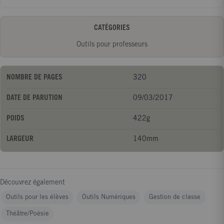
distinguer l'orthographe des autres activités. L'enseignant
trouvera donc un outil de formation disciplinaire sur les "savoirs
CATÉGORIES
savants" et un outil pédagogique qui propose des démarches et
des outils professionnels.
Outils pour professeurs
NOMBRE DE PAGES
320
DATE DE PARUTION
09/03/2017
POIDS
422g
LARGEUR
140mm
Découvrez également
Outils pour les élèves
Outils Numériques
Gestion de classe
Théâtre/Poésie