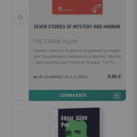
SEVEN STORIES OF MYSTERY AND HORROR
POE EDGAR ALLAN
Nouvelle collection de lectures progressives en anglais
pour faux-débutants (adolescents et adultes). Résumé
: Sept nouvelles pour frissonner de plaisir. The Pit
and the Pendulum , The Gold Bug, The facts in the
Case o Mr Valdemar, The Fall of the House of Usher,
9,90 €
SUR COMMANDE EN 4-6 JOURS
Down into the Maelström, The Masque of the Red
Death, The Oblong Box
COMMANDER