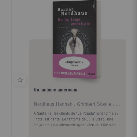
Un fantôme américain
Nordhaus Hannah ; Grimbert Sibylle ; Georgesco Flo
A Santa Fe, les clients de "La Posada" sont formels :
l'hôtel est hanté. Le fantôme de Julia Staab, une
émigrante juive-allemande ayant vécu au XIXe siècle,
existe bel et bien. De son visage blême émane une
aura de tristesse. De quel outrage son spectre