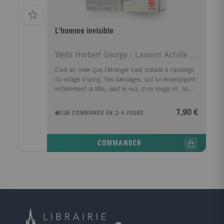
L'homme invisible
Wells Herbert George ; Laurent Achille ; Nicolaï C
C'est en hiver que l'étranger s'est installé à l'auberge
du village d'Iping. Ses bandages, qui lui enveloppent
entièrement la tête, sauf le nez, d'un rouge vif, lui
donnent un aspect étrange, assez terrifiant, et les
langues vont bon train. On l'aurait peut-être laissé en
7,90 €
SUR COMMANDE EN 2-4 JOURS
paix s'il n'avait pas retardé le paiement de sa note et
s'il n'y avait pas eu un vol mystérieux au presbytère.
Mandat est donné de l'arrêter, mais comment se saisir
COMMANDER
d'un personnage qui disparaît à mesure qu'il se
dépouille de ses vêtements? Quant à l'étranger, obligé
d'être nu pour échapper aux poursuites, il souffre
cruellement du froid et de la faim. Ainsi débute
l'aventure du savant qui a découvert la formule de
l'invisibilité, un des romans les plus célèbres de
Herbert George Wells et, par son invention et son
humour, un des chefs d??uvre de la littérature
fantastique.