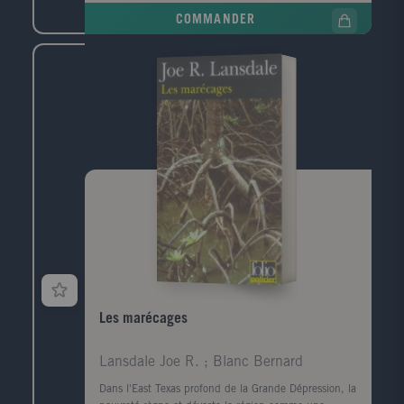
de téléphone, celui de la narratrice. Convoquée par la
COMMANDER
police, elle prend le train pour Le Havre, ville de son
enfance, de sa jeunesse, qu'elle a quittée il y a
longtemps. Durant ce jour de retour, cherchant à
comprendre ce qui la lie à ce mort dont elle ignore
tout, elle va exhumer ses souvenirs mais aussi la
mémoire de cette ville traumatisée par la guerre, ce
qui a disparu, ce qui a survécu, et raviver les vestiges
d'un amour adolescent.
Les marécages
Lansdale Joe R. ; Blanc Bernard
Dans l'East Texas profond de la Grande Dépression, la