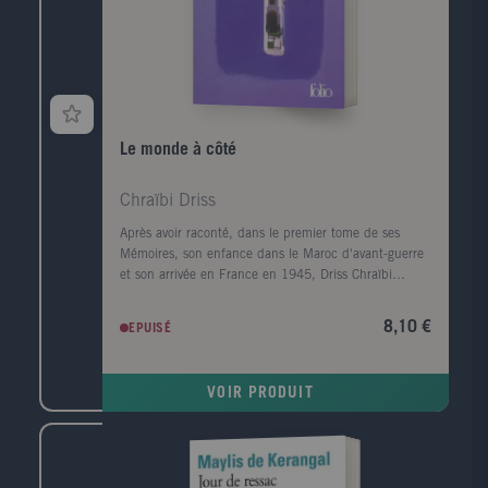
Le monde à côté
Chraïbi Driss
Après avoir raconté, dans le premier tome de ses
Mémoires, son enfance dans le Maroc d'avant-guerre
et son arrivée en France en 1945, Driss Chraïbi
reprend le fil de son récit autobiographique. Au
début des années 50, il découvre une autre planète,
8,10 €
EPUISÉ
l'Alsace, et s'y installe avec sa femme dans une sorte
d'ermitage amoureux voué à l'écriture. Puis ses
premiers succès d'écrivain le ramènent à Paris et la
VOIR PRODUIT
communauté maghrébine trouve en lui l'une de ses
premières voix dans le milieu littéraire. Défilent
ensuite les années France Culture, les années
canadiennes, les années à l'Ile d'Yeu, les amis et les
rencontres (François Mitterrand, Lucien Bodard...),