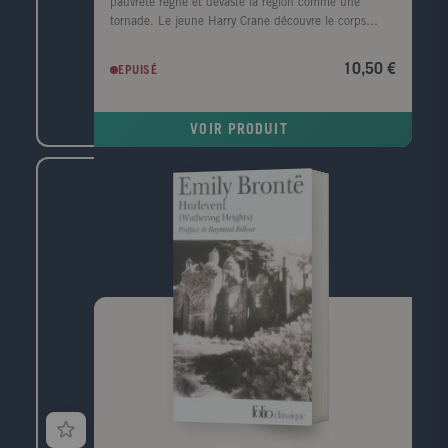
pauvreté règne et dévaste la région comme une
tornade. Le jeune Harry Crane découvre le corps
mutilé d'une femme noire sur le bord de la rivière
Sabine. Il est convaincu que le meurtre est l'oeuvre
10,50 €
EPUISÉ
de l'Homme-chèvre, un monstre de légende. Le
nombre de victimes s'alourdit, un homme est lynché
et le père de Harry, l'homme de loi local, enquête.
VOIR PRODUIT