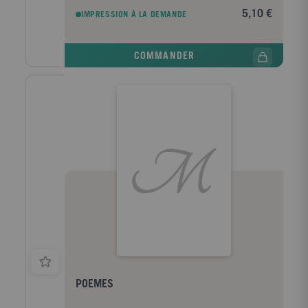
claire et accessible, a été confiée à un spécialiste
5,10 €
IMPRESSION À LA DEMANDE
universitaire. Cette fiche de lecture répond à une
charte qualité mise en place par une équipe
d'enseignants. Ce livre contient la biographie de
COMMANDER
Edgar Allan Poe, la présentation de l'oeuvre, le
résumé détaillé (nouvelle par nouvelle), les raisons du
succès, les thèmes principaux et l'étude du
mouvement littéraire de l'auteur.
POEMES