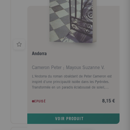
Andorra
Cameron Peter ; Mayoux Suzanne V.
L'Andorra du roman obsédant de Peter Cameron est
inspiré d'une principauté isolée dans les Pyrénées.
Transformée en un paradis éclaboussé de soleil,
chacun y a quelque chose à cacher. C'est là que vient
Alexander Fox, pensant y trouver réconfort et refuge,
8,15 €
EPUISÉ
alors qu'il n'y rencontre que des souvenirs inquiétants
de son passé. Andorra est un roman brillant et
inventif sur le mensonge, le désir, et la tromperie de
VOIR PRODUIT
la mémoire.