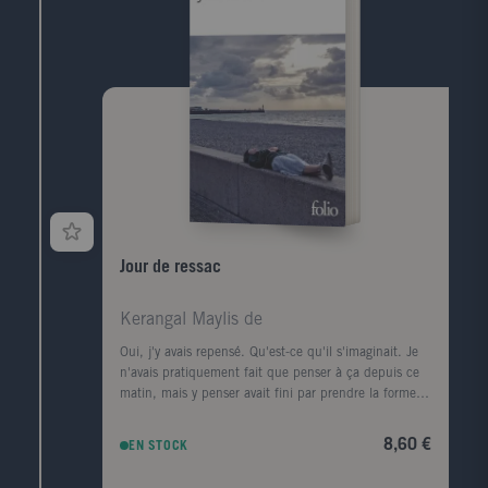
les paysages, les livres et les femmes de sa vie.
Jour de ressac
Kerangal Maylis de
Oui, j'y avais repensé. Qu'est-ce qu'il s'imaginait. Je
n'avais pratiquement fait que penser à ça depuis ce
matin, mais y penser avait fini par prendre la forme
d'une ville, d'un premier amour, la forme d'un porte-
conteneurs." Le corps d'un homme est retrouvé au
8,60 €
EN STOCK
pied de la digue Nord du Havre, avec, dans sa
poche, griffonné sur un ticket de cinéma, un numéro