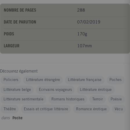
NOMBRE DE PAGES
288
DATE DE PARUTION
07/02/2019
POIDS
170g
LARGEUR
107mm
Découvrez également
Policiers
Littérature étrangère
Littérature française
Poches
Littérature belge
Ecrivains voyageurs
Littérature érotique
Littérature sentimentale
Romans historiques
Terroir
Poésie
Théâtre
Essais et critique littéraire
Romance érotique
Vécu
dans
Poche