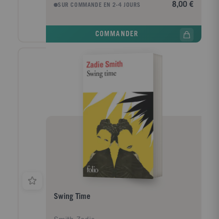
8,00 €
SUR COMMANDE EN 2-4 JOURS
réclame-t-il justice ? Nul ne le sait. Sauf Hannah
Nordhaus, son arrière-arrière-petite-fille qui part sur
les traces de son ancêtre et honore sa mémoire. Un
COMMANDER
dernier hommage qui, peut-être, permettra à Julia de
trouver le repos éternel.
Swing Time