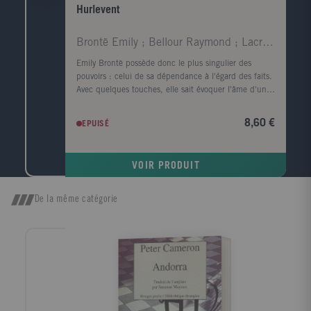
Hurlevent
Brontë Emily ; Bellour Raymond ; Lacretelle Jacque
Emily Brontë possède donc le plus singulier des
pouvoirs : celui de sa dépendance à l'égard des faits.
Avec quelques touches, elle sait évoquer l'âme d'un
visage et rendre le corps superflu ; en parlant de la
lande, elle fait souffler le vent et gronder le tonnerre.
8,60 €
EPUISÉ
Virginia Woolf. Quand, parmi tous les arbres, je
cherche celui dont la forme s'harmonise le mieux
avec le cadre du roman tragique d'Emily Brontë, c'est
VOIR PRODUIT
l'image d'un vieux robinier tortueux qui me vient à
l'esprit, d'un vieux robinier tordu par le vent qui
souffle toujours dans la même direction ; l'écorce est
De la même catégorie
noire, le tronc est creux et, dans ce creux, la pluie a
formé une petite flaque où baignent quelques feuilles
mortes. John Cowper Powys