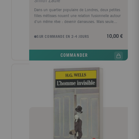
Smith Zadie
Dans un quartier populaire de Londres, deux petites
filles métisses nouent une relation fusionnelle autour
d'un même rêve : devenir danseuses. Mais seule
Tracey, la plus effrontée, a du talent. L'autre possède
des idées : sur le rythme et le temps, les corps et la
10,00 €
SUR COMMANDE EN 2-4 JOURS
musique noire, ce que signifie appartenir, ce que
signifie être libre. Leur amitié explosive s'interrompt
brusquement au début de la vingtaine. Empruntant
COMMANDER
des chemins différents vers un destin qu'elles
imaginent lumineux, chacune s'égarera pourtant en
route. Débordant d'énergie, d'humour et d'émotion,
Swing Time raconte les espoirs et les désillusions de
ceux qui suivent la danse et de ceux qui la mènent.