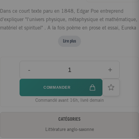
Dans ce court texte paru en 1848, Edgar Poe entreprend
d'expliquer "l'univers physique, métaphysique et mathématique,
matériel et spirituel" . A la fois poème en prose et essai, Eureka
est une véritable cosmogonie poétique, un récit qui a pour
Lire plus
intrigue l'origine, la destinée et la fin de l'univers et pour
personnages Dieu, l'Homme et la Matière. Il fusionne tous les
savoirs et les discours de son temps, autant philosophiques
-
+
qu'astronomiques. Dernière oeuvre de Poe, ce texte-limite se
présente comme un aboutissement absolu, une fascinante
synthèse où se croisent et se subliment toute sa pensée et sa
COMMANDER
pratique de l'oeuvre d'art.
Commandé avant 16h, livré demain
CATÉGORIES
Littérature anglo-saxonne