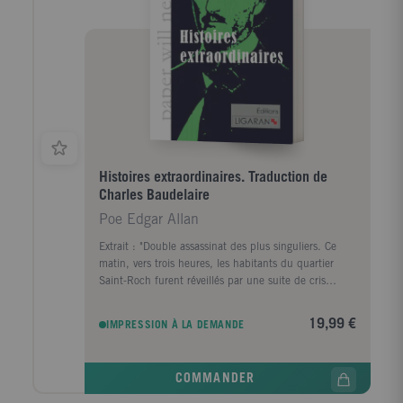
Histoires extraordinaires. Traduction de
Charles Baudelaire
Poe Edgar Allan
Extrait : "Double assassinat des plus singuliers. Ce
matin, vers trois heures, les habitants du quartier
Saint-Roch furent réveillés par une suite de cris
effrayants, qui semblaient venir du quatrième étage
d'une maison de la rue Morgue, que l'on savait
19,99 €
IMPRESSION À LA DEMANDE
occupée en totalité par une dame l'Espanaye et sa
fille, mademoiselle Camille l'Espanaye".
COMMANDER