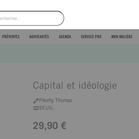
ercher
PRÉVENTES
NOUVEAUTÉS
AGENDA
SERVICE PRO
MON MOLIÈRE
Capital et idéologie
Piketty Thomas
SEUIL
29,90 €