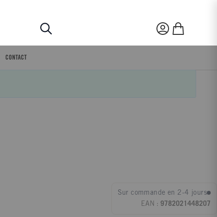
Rechercher
Mon compte
Mon panier
CONTACT
Sur commande en 2-4 jours
EAN :
9782021448207