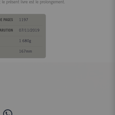
 le présent livre est le prolongement.
E PAGES
1197
PARUTION
07/11/2019
1 680g
167mm