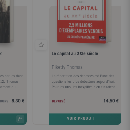
2
Le capital au XXIe siècle
Piketty Thomas
ues parues dans
La répartition des richesses est l'une des
2012, Thomas
questions les plus débattues aujourd'hui.
nnement du
Pour les uns, les inégalités n'en finiraient
le bilan
pas de se creuser. Pour les autres, on
nnées Sarkozy et
assisterait à une réduction naturelle des
8,30 €
14,50 €
JOURS
EPUISÉ
constructives,
écarts. Mais que sait-on vraiment de
se en place
l'évolution des inégalités sur le long terme ?
éenne forte.
Fruit de quinze ans de recherches et
VOIR PRODUIT
e essentiel en
parcourant trois siècles et plus de vingt
our sur le
pays, cette étude renouvelle entièrement