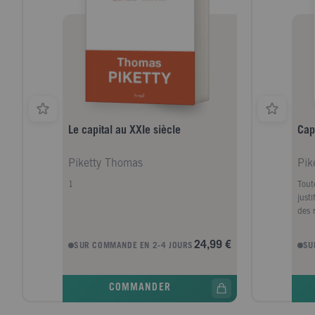
Le capital au XXIe siècle
Capi
Piketty Thomas
Pik
1
Tout
justi
des 
de l
de s
24,99 €
SUR COMMANDE EN 2-4 JOURS
SU
on l
pas 
prés
COMMANDER
des t
poss