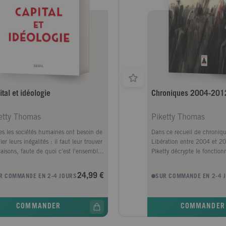
tal et idéologie
Chroniques 2004-201
etty Thomas
Piketty Thomas
es les sociétés humaines ont besoin de
Dans ce recueil de chroniq
fier leurs inégalités : il faut leur trouver
Libération entre 2004 et 
raisons, faute de quoi c'est l'ensemble
Piketty décrypte le fonctio
'édifice politique et social qui menace
système néo-libéral, dresse 
'effondrer. Les idéologies du passé, si
économique et social des a
24,99 €
R COMMANDE EN 2-4 JOURS
SUR COMMANDE EN 2-4 
es étudie de près, ne sont à cet égard
lui oppose des alternatives 
toujours plus folles que celles du
basées notamment sur la mi
ent. C'est en montrant la multiplicité
d'une union politique europ
COMMANDER
COMMANDER
rajectoires et des bifurcations
Un manuel d'histoire récent
ibles que l'on peut interroger les
cette période qui voit le ret