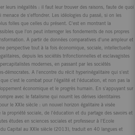
r leurs inégalités : il faut leur trouver des raisons, faute de quoi
ui menace de s'effondrer. Les idéologies du passé, si on les
lus folles que celles du présent. C'est en montrant la
possibles que l'on peut interroger les fondements de nos propres
transformation. A partir de données comparatives d'une ampleur et
ne perspective tout à la fois économique, sociale, intellectuelle
égalitaires, depuis les sociétés trifonctionnelles et esclavagistes
percapitalistes modernes, en passant par les sociétés
es-démocrates. A l'encontre du récit hyperinégalitaire qui s'est
e c'est le combat pour l'égalité et l'éducation, et non pas la
éveloppement économique et le progrès humain. En s'appuyant sur
 rompre avec le fatalisme qui nourrit les dérives identitaires
pour le XXIe siècle : un nouvel horizon égalitaire à visée
e la propriété sociale, de l'éducation et du partage des savoirs et
utes études en sciences sociales et professeur à l'Ecole
 du Capital au XXIe siècle (2013), traduit en 40 langues et