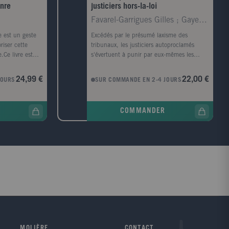
enre
justiciers hors-la-loi
Favarel-Garrigues Gilles ; Gayer Laurent
e est un geste
Excédés par le présumé laxisme des
iser cette
tribunaux, les justiciers autoproclamés
.Ce livre est
s'évertuent à punir par eux-mêmes les
toire de ce
fauteurs de trouble. Violant la loi pour
andes
maintenir l'ordre, ils s'improvisent
24,99 €
22,00 €
JOURS
SUR COMMANDE EN 2-4 JOURS
 de la
détectives, juges et bourreaux. Adeptes du
-1980 jusqu'au
lynchage et autres châtiments
a théorie du
spectaculaires, ils trouvent un nouveau
COMMANDER
eleuze, Barthes,
public sur les réseaux sociaux. Des groupes
 Judith
d'autodéfense du Far West aux chasseurs
s'agit d'un
de pédophiles en Russie contemporaine,
eux, le sexe des
les justiciers hors-la-loi sont typiquement
ateur. Loin
des hommes blancs, réactionnaires et
aux deux
xénophobes. Toutefois, mouvements
nt l'Europe et
révolutionnaires et défenseurs des dominés
tre témoin de
ne s'interdisent pas de manier, à leur tour,
équivoques,
le fouet et le feu. L'auto-justice compte en
res silencieuses
outre de fervents zélateurs dans les services
on seulement
répressifs. Et quand policiers et
entes que la
paramilitaires s'affranchissent du cadre
MOLIÈRE
CONTACT