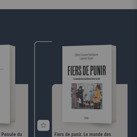
r de l'UMP.
notre compréhension de la dynamique du
capitalisme en situant sa contradiction
fondamentale dans le rapport entre la
croissance économique et le rendement du
capital. Si la diffusion des connaissances
apparaît comme la force principale
d'égalisation des conditions sur le long
terme, à l'heure actuelle, le décrochage
des plus hautes rémunérations et, plus
encore, la concentration extrême des
patrimoines menacent les valeurs de
méritocratie et de justice sociale des
sociétés démocratiques.Un best-seller
mondial qui est déjà devenu un
classique.Thomas PikettyDirecteur d'études
à l'EHESS et professeur à l'École
d'économie de Paris, il est l'auteur de
nombreux travaux historiques et théoriques
qui lui ont valu, en 2013, le prix Yrjö
Jahnsson décerné par la European
Economic Association.
. Pensée du
Fiers de punir. Le monde des