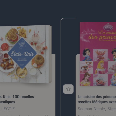
ts-Unis. 100 recettes
La cuisine des princes
hentiques
recettes féériques avec
LLECTIF
Seeman Nicole, Stree