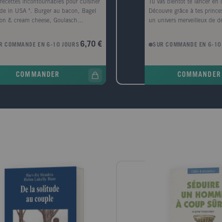
recettes incontournables pour cuisiner
Tu vas bientôt te lancer en 
de in USA ". Burger au bacon, Bagel
Découvre grâce à tes prince
on & cream cheese, Goulasch
un univers merveilleux de d
icain, Jambon de Virginie à l'ananas,
et de douceurs enchantées.
secake, Brownies, Milkshake... Tout le
recettes avec tes amis et ta 
6,70 €
R COMMANDE EN 6-10 JOURS
SUR COMMANDE EN 6-10
 de l'Amérique !Des listes d'ingrédients
l'occasion de belles fêtes. 
mpagnées de QR Code à flasher pour
avec la mousse de Blanche-N
iter vos courses. Plus besoin de les
au potiron de Cendrillon ou
COMMANDER
COMMANDER
dre en note pour les emporter partout
coeurs aux cerises de Belle. 
 soi !Carrément cuisine, c'est
décore tous ces desserts av
ément bon et facile !
pour les rendre encore plus
savoureux. Tu verras, la cuis
vraiment magique!