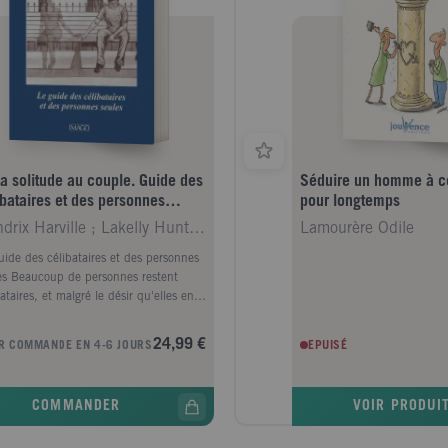
la solitude au couple. Guide des
Séduire un homme à cou
ibataires et des personnes
pour longtemps
les
Hendrix Harville ; Lakelly Hunt Helen ; Audiffret
Lamourère Odile
uide des célibataires et des personnes
es Beaucoup de personnes restent
ataires, et malgré le désir qu'elles en
 ne parviennent pas à nouer une
tion solide Prises dans une impasse
24,99 €
R COMMANDE EN 4-6 JOURS
EPUISÉ
oureuse, elles en restent à des
ions superficielles, incapables de
er le partenaire de leur vie, ou bien, à
COMMANDER
VOIR PRODUI
ite d'un divorce, elles se voient
alement plongées dans la solitude.