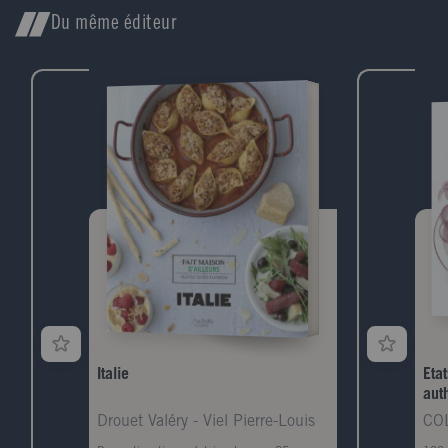
Du même éditeur
Italie
Eta
aut
Drouet Valéry - Viel Pierre-Louis
CO