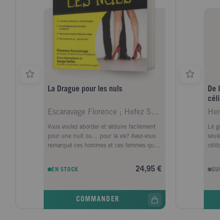
La Drague pour les nuls
De 
cél
seu
Escaravage Florence ; Hefez Serge ; Pichon-Bonno K
Vous voulez aborder et séduire facilement
Le g
pour une nuit ou... pour la vie? Avez-vous
seul
remarqué ces hommes et ces femmes qui
célib
ne sont pas nécessairement beaux, mais
ont,
qui plaisent? Vous voulez connaître leur
rela
24,95 €
EN STOCK
SU
secret? Bonne nouvelle, une fois qu'on a
doul
compris ses mécanismes et qu'on s'est
relat
posé les bonnes questions sur ce qui nous
trouv
COMMANDER
rend unique, la drague est à notre portée
la su
quelle que soit notre personnalité! Dans ce
brut