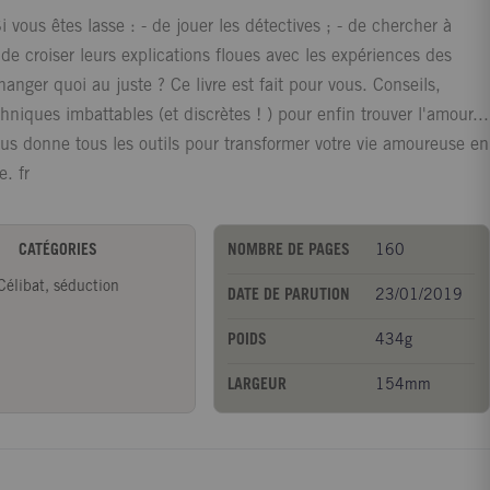
us êtes lasse : - de jouer les détectives ; - de chercher à
de croiser leurs explications floues avec les expériences des
anger quoi au juste ? Ce livre est fait pour vous. Conseils,
niques imbattables (et discrètes ! ) pour enfin trouver l'amour...
ous donne tous les outils pour transformer votre vie amoureuse en
. fr
CATÉGORIES
NOMBRE DE PAGES
160
Célibat, séduction
DATE DE PARUTION
23/01/2019
POIDS
434g
LARGEUR
154mm