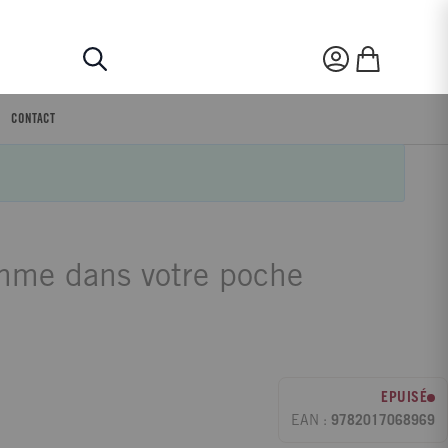
Rechercher
Mon compte
Mon panier
CONTACT
me dans votre poche
EPUISÉ
EAN :
9782017068969