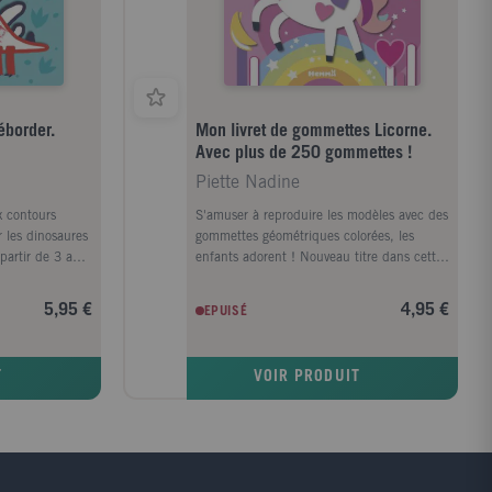
éborder.
Mon livret de gommettes Licorne.
Avec plus de 250 gommettes !
Piette Nadine
x contours
S'amuser à reproduire les modèles avec des
ur les dinosaures
gommettes géométriques colorées, les
partir de 3 ans,
enfants adorent ! Nouveau titre dans cette
ntours colorés,
collection qui offre 16 pages de décors à
al pour
colorier et à compléter avec 265 gommettes
5,95 €
4,95 €
EPUISÉ
éborder tout en
de formes et de couleurs différentes. Un
ec des
excercice de dextérité manuelle très
rigolos, les
amusant !
T
VOIR PRODUIT
er, tout en
s surprises.