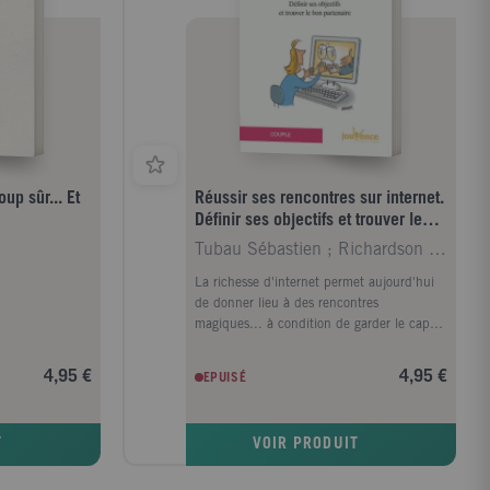
p sûr... Et
Réussir ses rencontres sur internet.
Définir ses objectifs et trouver le
bon partenaire
Tubau Sébastien ; Richardson Emma Jane
La richesse d'internet permet aujourd'hui
de donner lieu à des rencontres
magiques... à condition de garder le cap
de nos souhaits et de procéder étape par
étape. Ce livre vous propose les outils
4,95 €
4,95 €
EPUISÉ
essentiels pour : définir vos objectifs et
choisir un site de rencontres en fonction ;
mettre en avant ce que vous avez à offrir ;
T
VOIR PRODUIT
sélectionner une photo et rédiger votre
profil ; gérer vos contacts et vos réponses ;