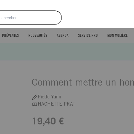
ercher
PRÉVENTES
NOUVEAUTÉS
AGENDA
SERVICE PRO
MON MOLIÈRE
Comment mettre un hom
Piette Yann
HACHETTE PRAT
19,40 €