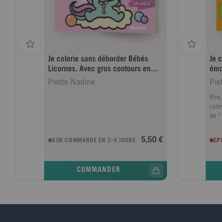
Je colorie sans déborder Bébés
Je 
Licornes. Avec gros contours en
émo
relief !
Piette Nadine
Pie
Rire,
colo
de "
paill
main
5,50 €
SUR COMMANDE EN 2-4 JOURS
EP
dessi
relie
sans
COMMANDER