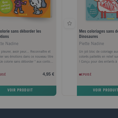
colorie sans déborder les
Mes coloriages sans d
tions
Dinosaures
tte Nadine
Piette Nadine
 pleurer, avoir peur... Reconnaître et
Un joli bloc de coloriage au
rier ses émotions dans ce nouveau titre
colorés pailletés en relief s
 Je colorie sans déborder " aux contours
! Conçu pour des enfants à 
etés en relief, idéal pour les petites
ce bloc de coloriages aux co
s. Sur le thème des émotions, chaque
pailletés et en relief est idé
4,95 €
UISÉ
EPUISÉ
n est serti d'un gros trait pailleté en
apprendre à colorier sans d
f pour aider les tout-petits à colorier
respectant les couleurs. Av
 déborder.
personnages et des animaux 
VOIR PRODUIT
VOIR PRODUI
petits vont s'amuser à colori
découvrant des petits dessin