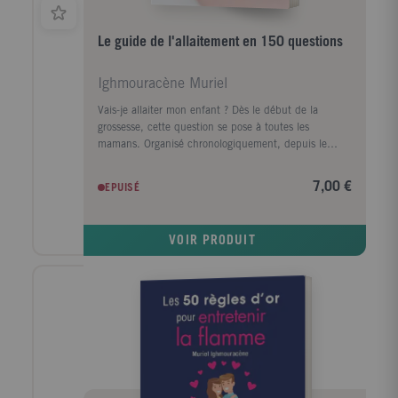
Le guide de l'allaitement en 150 questions
Ighmouracène Muriel
Vais-je allaiter mon enfant ? Dès le début de la
grossesse, cette question se pose à toutes les
mamans. Organisé chronologiquement, depuis le
début de la grossesse jusqu'au sevrage du bébé, ce
guide répond avec précision et sans parti pris à toutes
7,00 €
EPUISÉ
les questions. J'attends bébé : Et si je n'avais pas
assez de lait ? Est-ce douloureux ? Qui peut me
conseiller ? ... Je viens d'accoucher : Mon bébé
VOIR PRODUIT
prend-il bien le sein ? Comment savoir s'il boit assez ?
Comment soulager les crevasses ? L'allaitement au
quotidien : Est-ce que je vais avoir mal quand ma fille
aura des dents ? Je suis pudique, comment faire à
l'extérieur ? Mon bébé ne s'endort qu'au sein.... Au
moment du sevrage : Quand doit-on commencer à
sevrer son bébé ? Peut-on continuer l'allaitement tout
en travaillant ? ... Tous les thèmes sont abordés,
qu'ils soient "techniques" (les bonnes positions pour
allaiter, prévenir les crevasses, gérer le sevrage...) ou