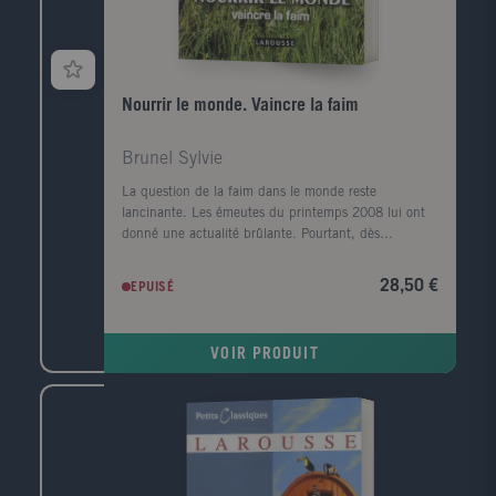
Nourrir le monde. Vaincre la faim
Brunel Sylvie
La question de la faim dans le monde reste
lancinante. Les émeutes du printemps 2008 lui ont
donné une actualité brûlante. Pourtant, dès
l'automne de la même année, le retour des bonnes
récoltes et la crise financière des pays riches faisaient
28,50 €
EPUISÉ
de nouveau passer au second plan le scandale de la
faim. Ce n'est en effet que lorsque le monde craint
de manquer de nourriture qu'il se préoccupe de la
VOIR PRODUIT
production alimentaire. Que les récoltes soient
bonnes, et les préoccupations quotidiennes
reprennent le dessus: faire rouler les voitures (
agrocarburants ), produire en masse pour l'industrie
agroalimentaire ( OGM ), se débarrasser des
excédents qui font chuter les prix en les bradant sur
les marchés mondiaux... La faim silencieuse, celle