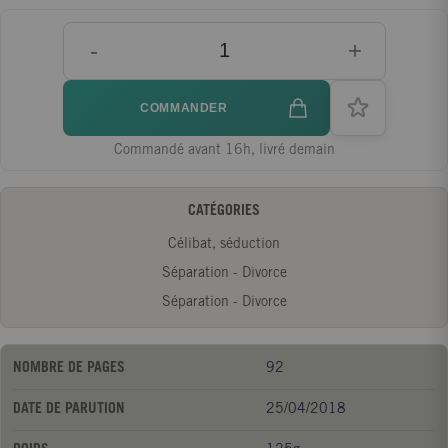
quotidien et, surtout, il vous redonnera le goût pour un nouvel
-
+
élan !
COMMANDER
Commandé avant 16h, livré demain
CATÉGORIES
Célibat, séduction
Séparation - Divorce
Séparation - Divorce
NOMBRE DE PAGES
92
DATE DE PARUTION
25/04/2018