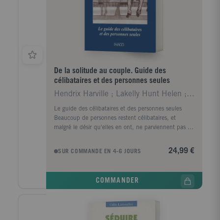
commandements de la drague par SMS, les dix
meilleurs compliments, et dix exemples
d'autodérision.
De la solitude au couple. Guide des
célibataires et des personnes seules
Hendrix Harville ; Lakelly Hunt Helen ; Audiffret
Le guide des célibataires et des personnes seules
Beaucoup de personnes restent célibataires, et
malgré le désir qu'elles en ont, ne parviennent pas à
nouer une relation solide Prises dans une impasse
douloureuse, elles en restent à des relations
24,99 €
SUR COMMANDE EN 4-6 JOURS
superficielles, incapables de trouver le partenaire de
leur vie, ou bien, à la suite d'un divorce, elles se
voient brutalement plongées dans la solitude.
COMMANDER
Thérapeutes conjugaux, Harville Hendrix et Helent
Lakelly Hunt montrent d'abord tout ce que nous
pouvons apprendre sur nous mêmes à travers la
solitude Puis ils établissent les causes de l'échec