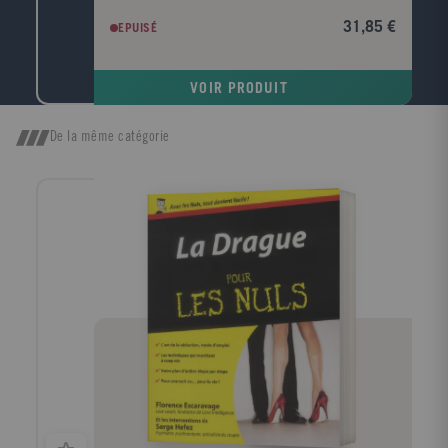
pour l'économie ? Le chômage va-t-il baisser ? Quel
31,85 €
EPUISÉ
impact économique a le réchauffement climatique ? ?
Viennent ensuite Les temps forts qui retracent les
grandes étapes de l'histoire économique depuis
VOIR PRODUIT
l'esclavage antique jusqu'à la crise financière
actuelle?Enfin, la troisième partie est consacrée au
dictionnaire: plus de 700 entrées sur les concepts,
De la même catégorie
les personnalités, les grandes problématiques et les
grandes puissances économiques.