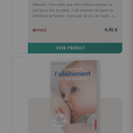
Résumé : Pour éviter que votre histoire d'amour ne
soit qu'un feu de paille, il est essentiel de savoir en
entretenir la flamme. S'occuper de soi, de l'autre, se
rappeler qu'on est amants avant d'être parents,
autant de règles d'or simples qui vous permettront de
4,45 €
EPUISÉ
faire rimer amour avec toujours. N'oubliez pas cette
première règle : "Aimez-vous d'abord et le reste
suivra". Ni la dernière : "Arrêtez de râler, c'est un tue-
VOIR PRODUIT
l'amour".