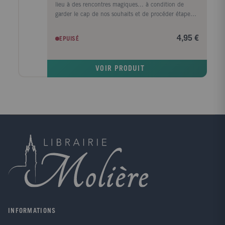
lieu à des rencontres magiques... à condition de
garder le cap de nos souhaits et de procéder étape
par étape. Ce livre vous propose les outils essentiels
pour : définir vos objectifs et choisir un site de
4,95 €
EPUISÉ
rencontres en fonction ; mettre en avant ce que vous
avez à offrir ; sélectionner une photo et rédiger votre
profil ; gérer vos contacts et vos réponses ; optimiser
VOIR PRODUIT
vos chances d'aboutir à des rencontres harmonieuses
; et bien d'autres choses encore !
INFORMATIONS