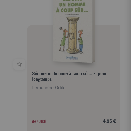
sentimental, qui renvoient toujours à nos expériences
d'enfance, et montrent que rien n'est insurmontable.
Ils nous suggèrent enfin des techniques de
communication pour garder l'amour et s'engager dans
une union durable et épanouissante Mais au delà,
c'est à la vision du monde basée sur la transformation
des conflits en relations qu'ils nous initient Leur
conviction est forte on ne peut pleinement s'épanouir
et devenir soi même que par le lien vivant à l'autre.
Traduit de l'américain par Chantal et Antoine
d'Audiffret
Séduire un homme à coup sûr... Et pour
longtemps
Lamourère Odile
4,95 €
EPUISÉ