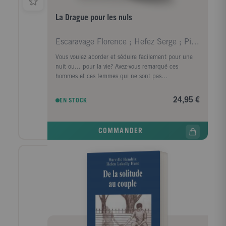
La Drague pour les nuls
Escaravage Florence ; Hefez Serge ; Pichon-Bonno K
Vous voulez aborder et séduire facilement pour une
nuit ou... pour la vie? Avez-vous remarqué ces
hommes et ces femmes qui ne sont pas
nécessairement beaux, mais qui plaisent? Vous voulez
connaître leur secret? Bonne nouvelle, une fois qu'on
24,95 €
EN STOCK
a compris ses mécanismes et qu'on s'est posé les
bonnes questions sur ce qui nous rend unique, la
drague est à notre portée quelle que soit notre
COMMANDER
personnalité! Dans ce livre, le plus réclamé par les
lecteurs de la collection, découvrez les meilleures
techniques de drague, et adoptez-les pas à pas.
Langage du corps, "incroyable écoute"... soyez
attentif aux détails qui comptent. Choisissez le lieu et
le timing idéals, et lancez-vous! En quatre étapes,
appliquez à la lettre le programme personnalisé
proposé dans ce livre pour connaître de belles
histoires d'amour. Avec les conseils de la love coach
et de nombreux témoignages. Sans oublier les dix