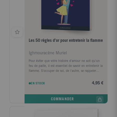
plus psychologiques (le regard des autres, la crainte
de ne pas être une " bonne mère ", le lien avec son
bébé, la place du papa...).
Les 50 règles d'or pour entretenir la flamme
Ighmouracène Muriel
Pour éviter que votre histoire d'amour ne soit qu'un
feu de paille, il est essentiel de savoir en entretenir la
flamme. S'occuper de soi, de l'autre, se rappeler
qu'on est amants avant d'être parents, autant de
règles d'or simples qui vous permettront de faire rimer
4,95 €
EN STOCK
amour avec toujours. N'oubliez pas cette première
règle : "Aimez-vous d'abord et le reste suivra. . ". Ni la
dernière : "Arrêtez de râler, c'est un tue-l'amour".
COMMANDER