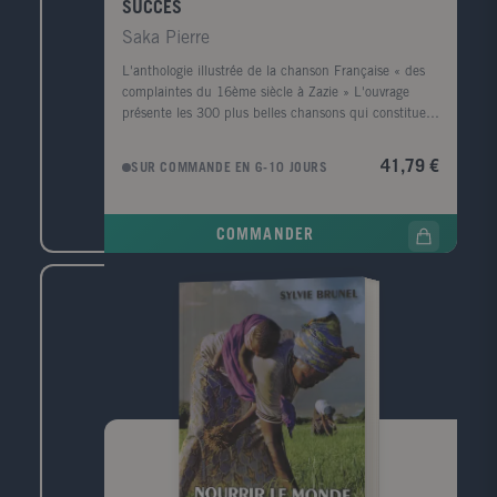
SUCCES
Saka Pierre
L'anthologie illustrée de la chanson Française « des
complaintes du 16ème siècle à Zazie » L'ouvrage
présente les 300 plus belles chansons qui constituent
le patrimoine chanté de la France. Chaque partie
comporte une introduction puis une vingtaine de
41,79 €
SUR COMMANDE EN 6-10 JOURS
chansons classées chronologiquement, chacune étant
présentée par une petite introduction. Les 2/3 des
chansons concernent la période de 1945 à nos jours,
COMMANDER
avec en moyenne 4 chansons par année. Un index
général des chansons complète l'ouvrage. 16 pages
supplémentaires couvrent la période 1996-1999, avec
une dizaine de nouvelles chansons (Zazie, Garou,
Brigitte Fontaine, etc.) Public: Public familial pour
retrouver ensemble les grands succès de plusieurs
générations