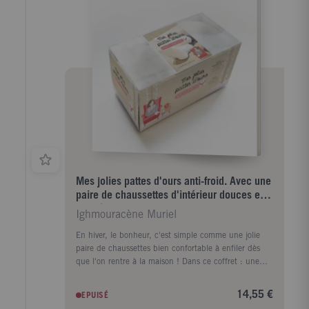
Mes jolies pattes d'ours anti-froid. Avec une
paire de chaussettes d'intérieur douces et
antidérapan
Ighmouracène Muriel
En hiver, le bonheur, c'est simple comme une jolie
paire de chaussettes bien confortable à enfiler dès
que l'on rentre à la maison ! Dans ce coffret : une
paire de chaussettes 100% bien-être : hautes,
douces et antidérapantes, elles invitent à prendre
14,55 €
EPUISÉ
soin de soin, à faire une pause douillette ; un livre