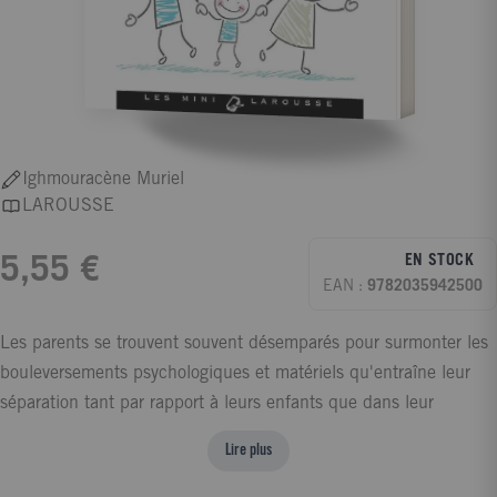
Ighmouracène Muriel
LAROUSSE
EN STOCK
5,55 €
EAN :
9782035942500
Les parents se trouvent souvent désemparés pour surmonter les
bouleversements psychologiques et matériels qu'entraîne leur
séparation tant par rapport à leurs enfants que dans leur
organisation. Ce mini guide tout en justesse et sensibilité vous
Lire plus
donnera les clés indispensables pour réussir la meilleure relation
co-parentale possible, les astuces pratiques pour s'en sortir au