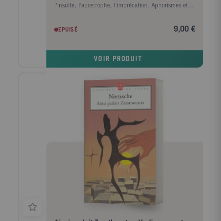
l'insulte, l'apostrophe, l'imprécation. Aphorismes et
Insultes présente la pensée de Schopenhauer sous
ses modes d'expression favoris : l'insulte,
9,00 €
EPUISÉ
l'apostrophe, l'imprécation. On verra que, derrière la
drôlerie apparente de ce choix d'insultes, perce la
pensée sombre du philosophe sur les hommes et sur
VOIR PRODUIT
le monde. Sa gaieté de façade, relayée à chaque
instant par le rire, un rire exterminateur, ne doit pas
nous faire oublier le désespoir inguérissable du grand
pessimiste.