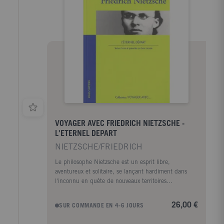
sens, contre les joies des sens, contre la joie tout
court". Livre injuste et méchant donc, qui veut être
un hymne à la belle humeur, à l'innocence et à la
grâce, au bonheur et à la plénitude
VOYAGER AVEC FRIEDRICH NIETZSCHE -
L'ETERNEL DEPART
NIETZSCHE/FRIEDRICH
Le philosophe Nietzsche est un esprit libre,
aventureux et solitaire, se lançant hardiment dans
l'inconnu en quête de nouveaux territoires
intellectuels. L'homme apparaît au contraire comme
un voyageur insatisfait et malheureux, poursuivant de
26,00 €
SUR COMMANDE EN 4-6 JOURS
départ en départ son éternelle recherche d'un lieu
introuvable où seraient rassemblées un ensemble de