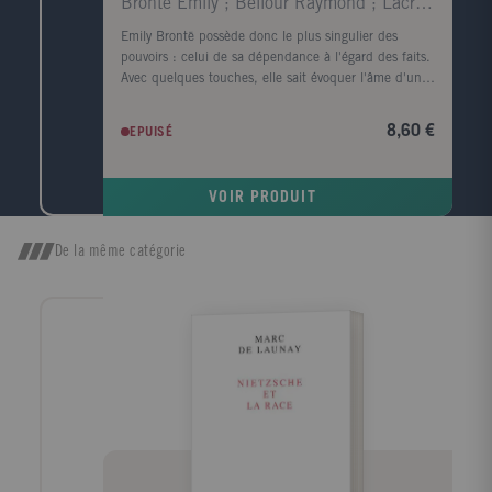
Brontë Emily ; Bellour Raymond ; Lacretelle Jacque
Emily Brontë possède donc le plus singulier des
pouvoirs : celui de sa dépendance à l'égard des faits.
Avec quelques touches, elle sait évoquer l'âme d'un
visage et rendre le corps superflu ; en parlant de la
lande, elle fait souffler le vent et gronder le tonnerre.
8,60 €
EPUISÉ
Virginia Woolf. Quand, parmi tous les arbres, je
cherche celui dont la forme s'harmonise le mieux
avec le cadre du roman tragique d'Emily Brontë, c'est
VOIR PRODUIT
l'image d'un vieux robinier tortueux qui me vient à
l'esprit, d'un vieux robinier tordu par le vent qui
souffle toujours dans la même direction ; l'écorce est
De la même catégorie
noire, le tronc est creux et, dans ce creux, la pluie a
formé une petite flaque où baignent quelques feuilles
mortes. John Cowper Powys