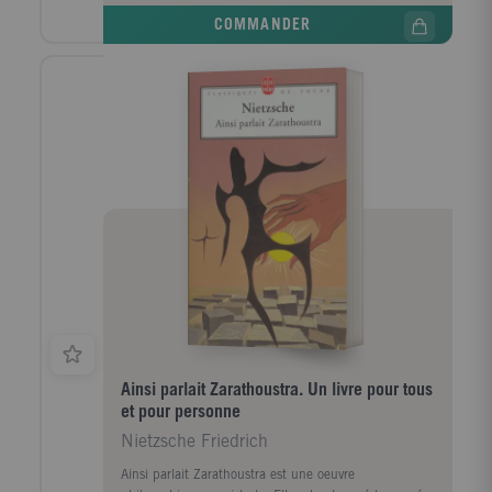
conditions climatiques et sociales contradictoires sans
COMMANDER
lesquelles l'existence lui semble intolérable. De son
Allemagne natale, lieu à jamais ambivalent, à l'Italie,
où se jouent plusieurs moments-clés de sa vie, en
passant par la France, la Suisse, où il se sent un
certain temps "comme dans son élément", Jean
Lacoste suit Nietzsche dans son errance, souvent
douloureuse, vers un horizon toujours repoussé, où il
pourrait concilier la solitude de l'ermite et une société
cosmopolite, la lumière et l'ombre, la civilisation et la
nature sauvage. "Celui qui est parvenu, dans une
certaine mesure, à la liberté de la raison n'a pas le
droit de se sentir sur terre autrement qu'en voyageur",
écrit Nietzsche dans Humain, trop humain. Un
voyageur voué à "trouver son plaisir dans le
changement et le passage".
Ainsi parlait Zarathoustra. Un livre pour tous
et pour personne
Nietzsche Friedrich
Ainsi parlait Zarathoustra est une oeuvre