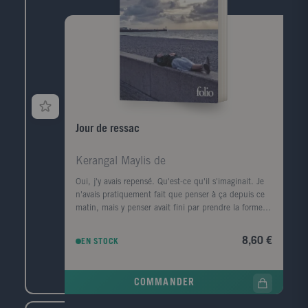
Jour de ressac
Kerangal Maylis de
Oui, j'y avais repensé. Qu'est-ce qu'il s'imaginait. Je
n'avais pratiquement fait que penser à ça depuis ce
matin, mais y penser avait fini par prendre la forme
d'une ville, d'un premier amour, la forme d'un porte-
conteneurs." Le corps d'un homme est retrouvé au
8,60 €
EN STOCK
pied de la digue Nord du Havre, avec, dans sa
poche, griffonné sur un ticket de cinéma, un numéro
de téléphone, celui de la narratrice. Convoquée par la
COMMANDER
police, elle prend le train pour Le Havre, ville de son
enfance, de sa jeunesse, qu'elle a quittée il y a