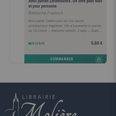
Ainsi parlait Zarathoustra. Un livre pour tous
et pour personne
Nietzsche Friedrich
Ainsi parlait Zarathoustra est une oeuvre
philosophique magistrale. Elle a bouleversé la pensée
de l'Occident. « Nietzsche démolit, il sape », disait
Gide. Il remet définitivement l'homme en question.
Poète-prophète, Zarathoustra se retire dans la
5,60 €
EN STOCK
montagne et revient parmi les hommes pour leur
parler. Sa leçon essentielle : « Vouloir libère. » Son
leitmotiv : rejeter ce qui n'est pas voulu, conquis
COMMANDER
comme tel, tout ce qui est subi. C'est le sens du
fameux : « Deviens celui que tu es. » La vertu est
souvent le droit du plus faible, elle paralyse tout,
désir, création et joie. Le surhomme nietzschéen est
celui qui a la plus grande diversité d'instincts qui
s'opposent puissamment mais qu'il maîtrise. La
pensée de Nietzsche est un défi permanent. Elle
échappe à tout système politique.La ferveur de sa
poésie, sa vigoureuse drôlerie ont donné à Nietzsche
une célébrité universelle. Nos contemporains n'ont le
choix qu'entre lui et Marx.