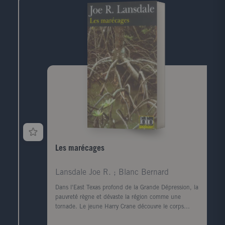
longtemps. Durant ce jour de retour, cherchant à
comprendre ce qui la lie à ce mort dont elle ignore
tout, elle va exhumer ses souvenirs mais aussi la
mémoire de cette ville traumatisée par la guerre, ce
qui a disparu, ce qui a survécu, et raviver les vestiges
d'un amour adolescent.
Les marécages
Lansdale Joe R. ; Blanc Bernard
Dans l'East Texas profond de la Grande Dépression, la
pauvreté règne et dévaste la région comme une
tornade. Le jeune Harry Crane découvre le corps
mutilé d'une femme noire sur le bord de la rivière