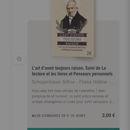
qui exigerait une "race forte" pour s'imposer ? N'y a-t-
il pas chez Nietzsche une exaltation de la force, de la
guerre, de la "barbarie" créatrice ? Sa critique de la
pitié, de la compassion pour tous les êtres vulnérables
ne fait aucun doute. Pourtant, il s'oppose à tous les
nationalismes comme à l'Etat ou aux masses. La
plupart des courants et tendances du XXe siècle se
sont réclamés de la pensée du philosophe. Dans ce
livre, Marc de Launay rappelle que Nietzsche espère
la venue des esprits libres affranchis des phobies
raciales.
L'art d'avoir toujours raison. Suivi de La
lecture et les livres et Penseurs personnels
Schopenhauer Arthur - Florea Hélène - Dietrich Aug
Vous avez tort mais refusez de l'admettre ? Avec
perspicacité et humour, ce petit précis recense et
analyse stratagèmes et ruses pour sortir vainqueur de
tout débat, dispute ou joute verbale. Pour le plaisir
des amoureux de la contradiction, Schopenhauer se
2,00 €
SUR COMMANDE EN 6-10 JOURS
livre à une savoureuse réflexion sur le langage et la
dialectique. Ces précieux conseils, sarcastiques, sont
suivis de deux essais tout aussi incisifs sur la pensée