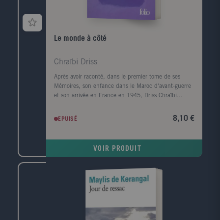
Le monde à côté
Chraïbi Driss
Après avoir raconté, dans le premier tome de ses
Mémoires, son enfance dans le Maroc d'avant-guerre
et son arrivée en France en 1945, Driss Chraïbi
reprend le fil de son récit autobiographique. Au
début des années 50, il découvre une autre planète,
8,10 €
EPUISÉ
l'Alsace, et s'y installe avec sa femme dans une sorte
d'ermitage amoureux voué à l'écriture. Puis ses
premiers succès d'écrivain le ramènent à Paris et la
VOIR PRODUIT
communauté maghrébine trouve en lui l'une de ses
premières voix dans le milieu littéraire. Défilent
ensuite les années France Culture, les années
canadiennes, les années à l'Ile d'Yeu, les amis et les
rencontres (François Mitterrand, Lucien Bodard...),
les paysages, les livres et les femmes de sa vie.