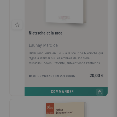
Nietzsche et la race
Launay Marc de
Hitler rend visite en 1932 à la soeur de Nietzsche qui
règne à Weimar sur les archives de son frère ;
Mussolini, devenu fasciste, subventionne l'entreprise
d'édition de ses oeuvres : est-ce à dire que le
philosophe, qui meurt en 1900, mais dont l'oeuvre
20,00 €
SUR COMMANDE EN 2-4 JOURS
s'arrête en 1889, a pu contribuer à l'apparition du
fascisme et du nazisme, alimenter leur propagande et
soutenir leur idéologie raciste ? Les faits nous
COMMANDER
apprennent au contraire que les efforts des nazis
pour l'enrôler ont été vains, et que les Archives
Nietzsche sont même passées à la trappe dès la
déclaration du conflit. La "volonté de puissance"
justifie-t-elle la formation d'une hiérarchie des valeurs