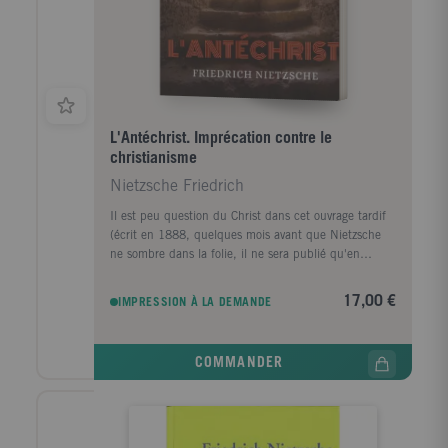
L'Antéchrist. Imprécation contre le
christianisme
Nietzsche Friedrich
Il est peu question du Christ dans cet ouvrage tardif
(écrit en 1888, quelques mois avant que Nietzsche
ne sombre dans la folie, il ne sera publié qu'en
1895), mais beaucoup du christianisme. Illusion,
fiction, Idéal négatif parce que nourri de la faiblesse
17,00 €
IMPRESSION À LA DEMANDE
et du ressentiment, le christianisme désigne, pour
Nietzsche, le pouvoir du mensonge. Il escamote la
réalité et c'est pourquoi il ne faut pas seulement le
COMMANDER
réfuter ; il faut aussi le combattre. D'où une
nécessaire violence à l'encontre des "malades" : "Ce
qui est chrétien, c'est la haine contre l'esprit, contre
la fierté, le courage, la liberté, le libertinage de
l'esprit ; ce qui est chrétien, c'est la haine contre les