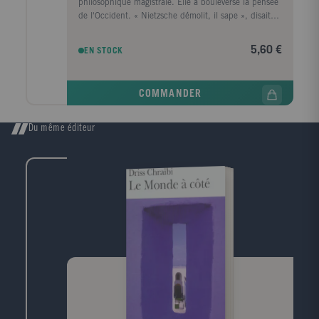
philosophique magistrale. Elle a bouleversé la pensée
de l'Occident. « Nietzsche démolit, il sape », disait
Gide. Il remet définitivement l'homme en question.
Poète-prophète, Zarathoustra se retire dans la
5,60 €
EN STOCK
montagne et revient parmi les hommes pour leur
parler. Sa leçon essentielle : « Vouloir libère. » Son
leitmotiv : rejeter ce qui n'est pas voulu, conquis
COMMANDER
comme tel, tout ce qui est subi. C'est le sens du
fameux : « Deviens celui que tu es. » La vertu est
souvent le droit du plus faible, elle paralyse tout,
Du même éditeur
désir, création et joie. Le surhomme nietzschéen est
celui qui a la plus grande diversité d'instincts qui
s'opposent puissamment mais qu'il maîtrise. La
pensée de Nietzsche est un défi permanent. Elle
échappe à tout système politique.La ferveur de sa
poésie, sa vigoureuse drôlerie ont donné à Nietzsche
une célébrité universelle. Nos contemporains n'ont le
choix qu'entre lui et Marx.