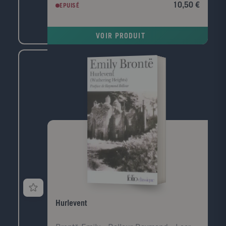
Sabine. Il est convaincu que le meurtre est l'oeuvre
10,50 €
EPUISÉ
de l'Homme-chèvre, un monstre de légende. Le
nombre de victimes s'alourdit, un homme est lynché
et le père de Harry, l'homme de loi local, enquête.
VOIR PRODUIT
Hurlevent