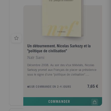
Un détournement. Nicolas Sarkozy et la
"politique de civilisation"
Naïr Sami
Décembre 2008. Au soir des v?ux télévisés, Nicolas
Sarkozy promet aux Français de placer sa présidence
sous le signe d'une "politique de civilisation".
Coauteur avec Edgar Morin du livre dans lequel le
président prétend avoir trouvé son inspiration (Une
7,65 €
SUR COMMANDE EN 2-4 JOURS
politique de civilisation), Sami Naïr rappelle ici le
sens de cette formule, et l'oppose point à point à
l'idéologie conservatrice, au confessionnalisme
COMMANDER
occidentaliste, à la pratique libérale inégalitaire
incarnés par le président Sarkozy. Soulignant nombre