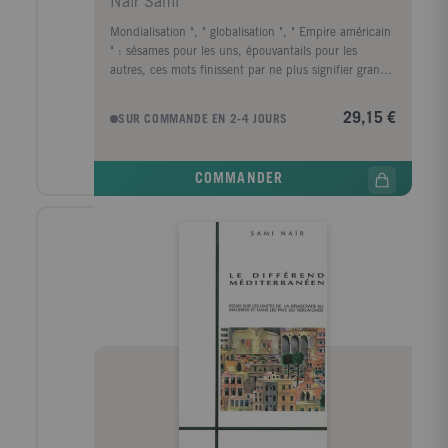
Naïr Sami
Mondialisation ", " globalisation ", " Empire américain
" : sésames pour les uns, épouvantails pour les
autres, ces mots finissent par ne plus signifier grand-
chose. A rebours de ces lieux communs, Sami Naïr
nous propose une lecture originale de ce qu'il définit
29,15 €
SUR COMMANDE EN 2-4 JOURS
comme un système-monde, un " Empire universel
marchand ", au sein duquel les Etats-Unis incarnent
le pouvoir dirigeant. Privilégiant les intérêts des
COMMANDER
multinationales et des Etats les plus riches, cet
Empire à nul autre pareil dans l'histoire est servi par
les principales organisations financières
internationales (OMC, FMI, Banque mondiale).
Prenant appui sur la captation des ressources
énergétiques, construit au mépris de la plus grande
partie de l'humanité - le Sud - il est paradoxalement
miné par les conflits incessants entre les blocs
économiques qui le constituent. Porteuse d'un
modèle de civilisation qui ne se réduit pas à la seule "
marchandisation " des rapports humains, l'Europe
pourrait être une alternative à cet Empire. Encore
faut-il qu'elle le veuille... Au fil d'analyses théoriques
et géopolitiques nourries de l'actualité comme de