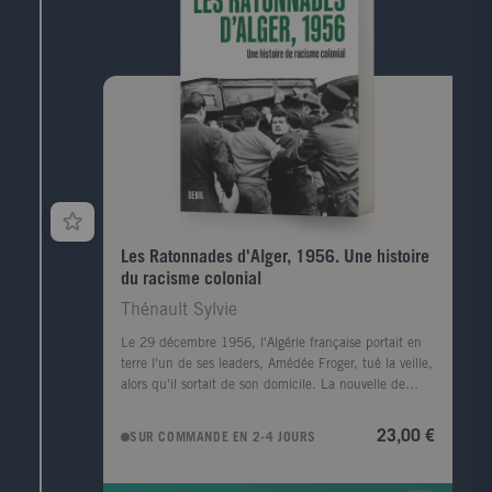
Les Ratonnades d'Alger, 1956. Une histoire
du racisme colonial
Thénault Sylvie
Le 29 décembre 1956, l'Algérie française portait en
terre l'un de ses leaders, Amédée Froger, tué la veille,
alors qu'il sortait de son domicile. La nouvelle de
l'assassinat a fait grand bruit, en Algérie, mais aussi à
Paris, en raison de la personnalité de la victime,
23,00 €
SUR COMMANDE EN 2-4 JOURS
haute figure locale de la défense de la cause
française. Ses obsèques à Alger ont rassemblé une
foule nombreuse. Elles ont surtout été l'occasion de