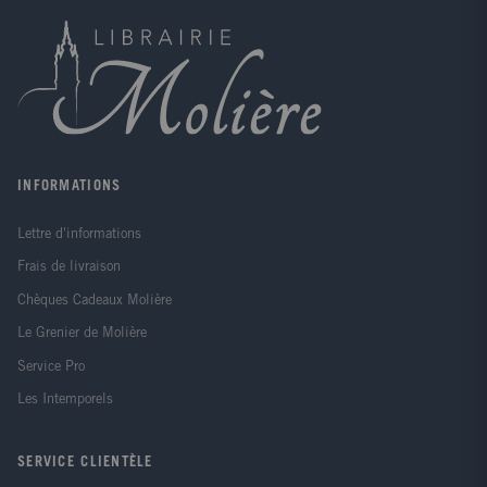
services répressifs. Et quand policiers et paramilitaires
s'affranchissent du cadre légal pour nettoyer la
société, ils précipitent l'avènement de l'Etat justicier.
Cet essai comparatif s'aventure dans les eaux troubles
de la justice sommaire. Au terme d'un périple dans le
monde perturbant des redresseurs de torts, une
question s'impose : la France est-elle immunisée
contre cette fièvre punitive ...
INFORMATIONS
Lettre d'informations
Frais de livraison
Chèques Cadeaux Molière
Le Grenier de Molière
Service Pro
Les Intemporels
SERVICE CLIENTÈLE