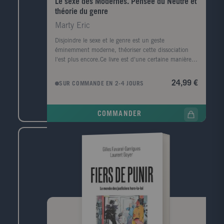
Le sexe des Modernes. Pensée du Neutre et
paru La Matière de l'absence (2016), Frères migrants
théorie du genre
(2017), Contes des sages créoles (2018) et, en Points
Marty Eric
Thriller, J'ai toujours aimé la nuit (2018).
Disjoindre le sexe et le genre est un geste
éminemment moderne, théoriser cette dissociation
l'est plus encore.Ce livre est d'une certaine manière
l'histoire de ce geste. Il nous mène des grandes
entreprises déconstructrices de la Modernité des
24,99 €
SUR COMMANDE EN 2-4 JOURS
années 1960-1980 jusqu'au triomphe contemporain
de la théorie du genre : de Sartre, Lacan, Deleuze,
Barthes, Derrida ou Foucault jusqu'à Judith
COMMANDER
Butler.Pourtant, parce qu'il s'agit d'un objet aussi
fuyant que précieux, le sexe des Modernes est aussi
un révélateur. Loin d'être tout à fait commun aux
deux espaces intellectuels que sont l'Europe et les
États-Unis, il est peut-être témoin de leurs divisions :
disputes, équivoques, héritages détournés, et guerres
silencieuses ou avouées...Il s'agit ici non seulement
d'éclairer des doctrines récentes que la confusion des
temps travaille à obscurcir, mais d'explorer ce qui
s'est déplacé au tournant des XXe et XXIe siècles
entre le continent européen et le continent
américain. Transmission ou au contraire fracture