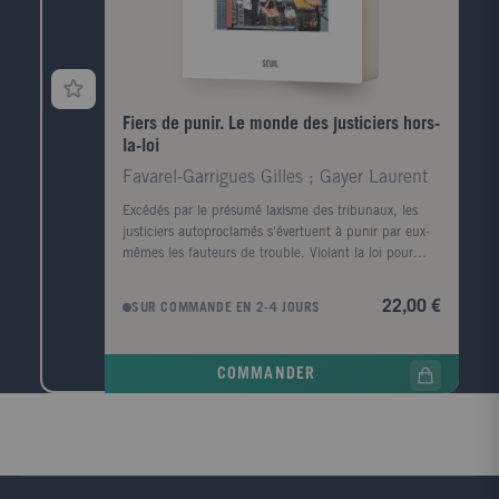
...Car le moment est venu d'interroger le partage du
sexe et du genre sous l'angle de son histoire puisque
cette histoire est la nôtre, et sans doute plus que
jamais.E.M.
Fiers de punir. Le monde des justiciers hors-
la-loi
Favarel-Garrigues Gilles ; Gayer Laurent
Excédés par le présumé laxisme des tribunaux, les
justiciers autoproclamés s'évertuent à punir par eux-
mêmes les fauteurs de trouble. Violant la loi pour
maintenir l'ordre, ils s'improvisent détectives, juges et
bourreaux. Adeptes du lynchage et autres châtiments
22,00 €
SUR COMMANDE EN 2-4 JOURS
spectaculaires, ils trouvent un nouveau public sur les
réseaux sociaux. Des groupes d'autodéfense du Far
West aux chasseurs de pédophiles en Russie
COMMANDER
contemporaine, les justiciers hors-la-loi sont
typiquement des hommes blancs, réactionnaires et
xénophobes. Toutefois, mouvements révolutionnaires
et défenseurs des dominés ne s'interdisent pas de
manier, à leur tour, le fouet et le feu. L'auto-justice
compte en outre de fervents zélateurs dans les