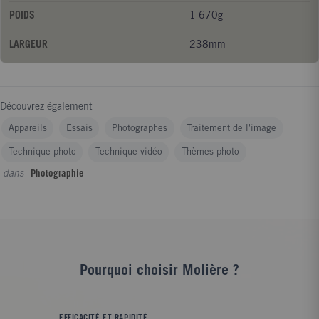
auparavant les collections de la Société française de
POIDS
1 670g
photographie à Paris.
LARGEUR
238mm
Découvrez également
Appareils
Essais
Photographes
Traitement de l'image
Technique photo
Technique vidéo
Thèmes photo
dans
Photographie
Pourquoi choisir Molière ?
EFFICACITÉ ET RAPIDITÉ