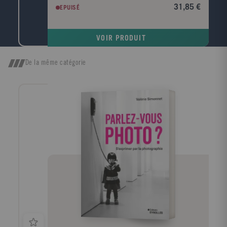
pour l'économie ? Le chômage va-t-il baisser ? Quel
31,85 €
EPUISÉ
impact économique a le réchauffement climatique ? ?
Viennent ensuite Les temps forts qui retracent les
grandes étapes de l'histoire économique depuis
VOIR PRODUIT
l'esclavage antique jusqu'à la crise financière
actuelle?Enfin, la troisième partie est consacrée au
dictionnaire: plus de 700 entrées sur les concepts,
De la même catégorie
les personnalités, les grandes problématiques et les
grandes puissances économiques.