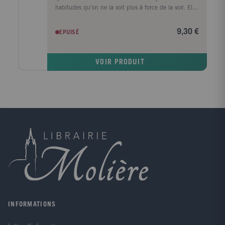
habitudes qu'on ne la voit plus à force de la voir. Elle
préside à tous les événements, privés ou publics. On
lui prête un caractère documentaire, au point de la
9,30 €
EPUISÉ
faire apparaître comme le procédé de reproduction le
plus fidèle, le plus impartial de la vie sociale. En fait,
la photographie, qui peut être instrument de
VOIR PRODUIT
connaissance et oeuvre d'art, n'est souvent qu'un
instrument de communication susceptible de tous les
avatars et de toutes les manipulations. C'est pourquoi
l'histoire de la photographie ne peut être seulement
l'histoire d'une technique : elle est inséparable d'une
histoire sociale et politique.
INFORMATIONS