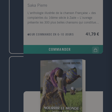
Godeau.
Saka Pierre
L'anthologie illustrée de la chanson Française « des
complaintes du 16ème siècle à Zazie » L'ouvrage
présente les 300 plus belles chansons qui constituent
le patrimoine chanté de la France. Chaque partie
comporte une introduction puis une vingtaine de
41,79 €
SUR COMMANDE EN 6-10 JOURS
chansons classées chronologiquement, chacune étant
présentée par une petite introduction. Les 2/3 des
chansons concernent la période de 1945 à nos jours,
COMMANDER
avec en moyenne 4 chansons par année. Un index
général des chansons complète l'ouvrage. 16 pages
supplémentaires couvrent la période 1996-1999, avec
une dizaine de nouvelles chansons (Zazie, Garou,
Brigitte Fontaine, etc.) Public: Public familial pour
retrouver ensemble les grands succès de plusieurs
générations