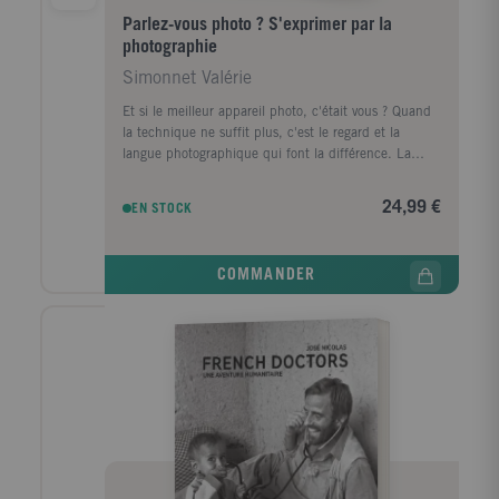
Parlez-vous photo ? S'exprimer par la
photographie
Simonnet Valérie
Et si le meilleur appareil photo, c'était vous ? Quand
la technique ne suffit plus, c'est le regard et la
langue photographique qui font la différence. La
photographie, même silencieuse, parle. C'est un
langage à part entière : il s'apprend, se structure, se
24,99 €
EN STOCK
perfectionne. Mal maîtrisé, il brouille le message.
Assimilé, il donne à vos images une voix claire et
puissante, il sublime vos idées et vos émotions. Ce
COMMANDER
livre met en lumière ce qui se joue dans une image et
vous aide à en maîtriser les codes. Il vous apprend à
« parler photo », à penser vos images comme un récit
: choisir le bon ton, construire un vocabulaire visuel,
affirmer un style conscient et assumé. Il s'adresse à
celles et ceux qui veulent dépasser la simple
captation du réel, pour créer des images qui vont au-
delà de ce qu'elles montrent. Des images qui
témoignent du monde, vous racontent vous et
continueront de parler bien après vous.