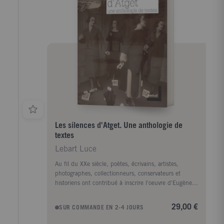
au monde. Le passé rejaillit sous nos yeux dans les
couleurs lumineuses des autochromes et le
mouvement des films, tandis que le jardin aux
multiples espèces offre un écrin végétal exceptionnel
pour partager ce rêve d'harmonie.
Les silences d'Atget. Une anthologie de
textes
Lebart Luce
Au fil du XXe siècle, poètes, écrivains, artistes,
photographes, collectionneurs, conservateurs et
historiens ont contribué à inscrire l'oeuvre d'Eugène
Atget (1857-1927) dans l'histoire de l'art.
Photographe des petits métiers, des devantures de
29,00 €
SUR COMMANDE EN 2-4 JOURS
boutiques, des cours d'immeubles, Atget ne s'est
jamais engagé dans aucun mouvement artistique, se