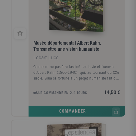
Musée départemental Albert Kahn.
Transmettre une vision humaniste
Lebart Luce
Comment ne pas être fasciné par la vie et l'oeuvre
d'Albert Kahn (1860-1940), qui, au tournant du XXe
siècle, voua sa fortune à un projet humaniste fait de
paix et d'entente entre les peuples ? Amoureux de la
diversité des cultures comme de la nature, il se saisit
14,50 €
SUR COMMANDE EN 2-4 JOURS
des inventions techniques du moment - le
cinématographe, la photographie en relief et le
procédé autochrome - pour dresser un inventaire en
COMMANDER
images d'un monde alors en pleine transformation :
les Archives de la Planète. Ces images remarquables,
conservées au musée départemental Albert-Kahn à
Boulogne-Billancourt, forment une collection unique