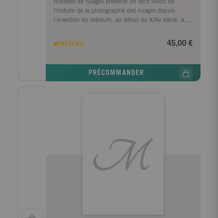
Histoires de nuages présente un récit inédit de
l'histoire de la photographie des nuages depuis
l'invention du médium, au début du XIXe siècle, à
aujourd'hui. Phénomènes par nature éphémère, les
masses nuageuses fascinent le monde de l'art depuis
45,00 €
PRÉVENTE
l'Antiquité : comment saisir ces nuées ? que
signifient-elles ? qu'annoncent-elles ? leurs formes
sont-elles identiques à travers le monde ? sont-elles le
PRÉCOMMANDER
miroir de notre psyché ? peut-on les reproduire
artificiellement ? Artistes et scientifiques se
passionnent pour le ciel et ses manifestations depuis
des siècles, aussi quand paraît le procédé de la
photographie et ses possibles pour capturer le réel,
inventeurs, chimistes, astronomes, météorologistes,
ingénieurs et surtout pionniers de la photographie
vont mettre en place des procédés techniques
innovants, qui offrent désormais de nouvelles
manières de voir et de comprendre le monde. Réalisé
à partir de la prestigieuse collection Archive of
Modern Conflict, conservée à Londres, le livre offre
une immersion dans un corpus photographique rare,
augmenté d'images extraites de fonds de renom,
parmi lesquels ceux de la Bibliothèque nationale de
France et la Société française de photographie.