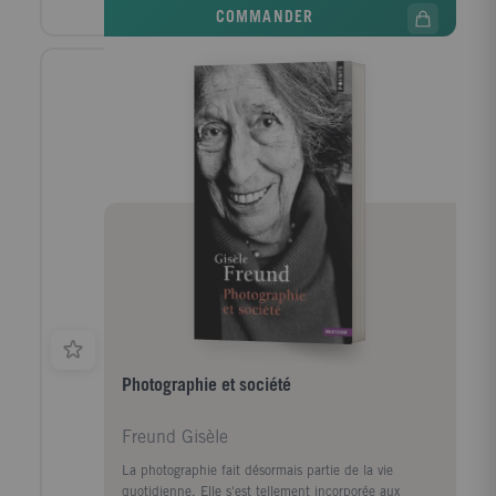
développées ici concernent les nouvelles pratiques
COMMANDER
culturelles, les évolutions sociales, et les révolutions
techniques ou théoriques. Chaque concept fait l'objet
d'un texte vivant illustré d'images qui analyse son
apparition et son influence ultérieure sur la
photographie.S'il existe déjà un grand nombre des
livres consacrés à l'histoire de la photographie, à ses
aspects techniques et aux grands photographes, il
n'en existe aucun qui aborde ainsi le sujet à travers
cent concepts majeurs.
Photographie et société
Freund Gisèle
La photographie fait désormais partie de la vie
quotidienne. Elle s'est tellement incorporée aux