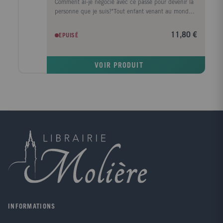
Comment ai-je négocié avec ce passé pour devenir la
personne que je suis?"Tout enfant venant au monde
hérite de l'histoire de son père et de sa mère. Porteur
et révélateur d'un passé familial parfois douloureux et
11,80 €
EPUISÉ
méconnu, le bébé renvoie ainsi ses parents à
d'éventuels traumatismes anciens. Comprendre
l'influence des conflits non résolus sur la qualité des
VOIR PRODUIT
liens permet à chacun de s'en libérer pour ne pas
répéter de souffrances inutiles.En nous faisant
partager des situations de bébés et de mères en
grande difficulté relationnelle qu'elle a accompagnés,
Etty Buzyn nous ouvre au travail sur la mémoire et à
sa transmission, en écho à ce qui a marqué son
parcours personnel.Une invitation à dénouer et à
retisser les fils de notre propre cheminement.
INFORMATIONS