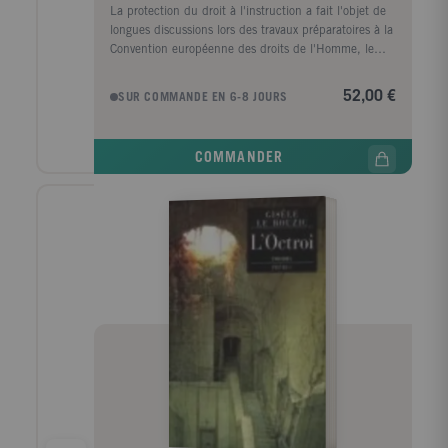
La protection du droit à l'instruction a fait l'objet de
longues discussions lors des travaux préparatoires à la
Convention européenne des droits de l'Homme, le
respect des convictions religieuses et philosophiques
des parents étant controversé. Ce droit assure
52,00 €
SUR COMMANDE EN 6-8 JOURS
l'épanouissement de la personne et lui garantit le
droit de se déterminer peu importe la structure
fréquentée. Consciente de l'enjeu, la Cour
COMMANDER
européenne des droits de l'Homme a assuré un juste
équilibre entre la marge nationale d'appréciation et la
promotion du droit à l'instruction.