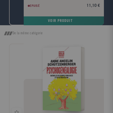
maintenant? Comment observer son karma sur le
11,10 €
EPUISÉ
chemin de la vie à la mort? Comment se concentrer
instant après instant tout au long de la vie
quotidienne afin de vivre pleinement le moment
VOIR PRODUIT
présent et ne pas laisser vainement passer le temps?
Observation-concentration, aller de l'un à l'autre, telle
est la méthode que nous propose Maître Deshimaru
De la même catégorie
aussi bien à travers la posture de zazen que durant la
vie quotidienne. C'est à partir de cette pratique
millénaire et au-delà du temps, par l'entraînement du
corps, de la respiration et de l'esprit qu'on devient un
miroir où tout peut se réfléchir. Cet ouvrage, basé sur
les principes de la médecine orientale, nous livre de
plus un enseignement fondé sur l'ésotérisme du
bouddhisme Mahayana et jamais révélé en Occident.