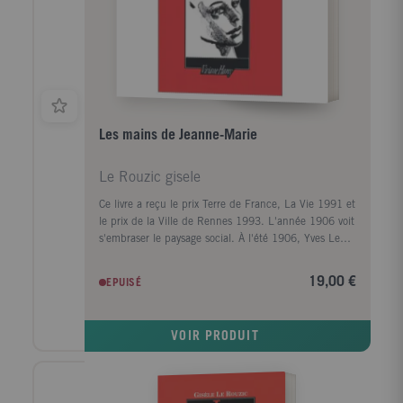
Les mains de Jeanne-Marie
Le Rouzic gisele
Ce livre a reçu le prix Terre de France, La Vie 1991 et
le prix de la Ville de Rennes 1993. L'année 1906 voit
s'embraser le paysage social. À l'été 1906, Yves Le
Braz rencontre Fanny Le Garrec. L'instituteur laïc
venu de la campagne, et la pasionaria au " visage
19,00 €
EPUISÉ
d'ange " vont vivre un amour étrange et douloureux,
transcendé par leur engagement, au milieu des
enfants et des ouvriers en grève des forges bretonnes
VOIR PRODUIT
d'Hennebont. Roman d'amour et d'initiation, fresque
flamboyante, Les Mains de Jeanne-Marie donne
toutes les dimensions de l'écrivain Gisèle Le Rouzic.