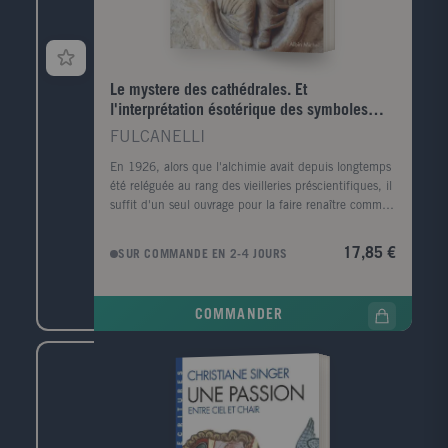
Le mystere des cathédrales. Et
l'interprétation ésotérique des symboles
hermétiques du Grand Oeuvre
FULCANELLI
En 1926, alors que l'alchimie avait depuis longtemps
été reléguée au rang des vieilleries préscientifiques, il
suffit d'un seul ouvrage pour la faire renaître comme
le phénix de ses cendres : Le Mystère des
cathédrales, signé d'un certain Fulcanelli. Dans ce
17,85 €
SUR COMMANDE EN 2-4 JOURS
texte unique en son genre, l'auteur se livre à une
analyse serrée de la mystérieuse symbolique, tout à
fait indépendante des motifs chrétiens, qui orne les
COMMANDER
grandes cathédrales de France, en particulier Notre-
Dame de Paris. Il montre, d'une manière
extraordinairement convaincante, comment ce
langage pictural inscrit dans la pierre constitue en
réalité une initiation complète aux opérations
alchimiques les plus poussées. Ce livre est l'un des
très grands classiques de l'ésotérisme contemporain,