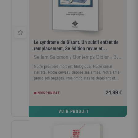
Le syndrome du Gisant. Un subtil enfant de
remplacement, 3e édition revue et
augmentée
Sellam Salomon ; Bontemps Didier ; Berret Daniel
Notre première mort est biologique. Notre coeur
s'arrête. Notre cerveau dépose ses armes. Notre âme
prend ses bagages. Nos omoplates se déploient et
nous reprenons notre vol. Notre seconde mort
survient ensuite, plus ou moins vite, au moment où
24,99 €
INDISPONIBLE
plus personne ne pense à nous. La tombe n'est plus
fleurie, les herbes folles envahissent progressivement
notre "suite" . Seule et pendant de longues années,
VOIR PRODUIT
demeure gravée dans le marbre, notre identité de
locataire terrien : notre nom, notre prénom, notre
date de naissance et celle de notre départ.
Quelquefois, avant cet oubli définitif, les personnes,
concernées par notre décès trop prématuré ou source