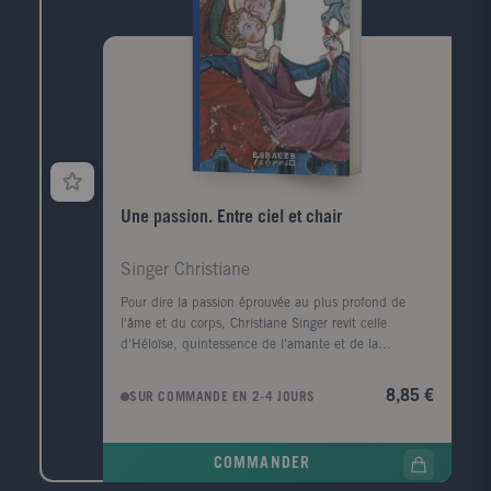
mais aussi un puissant témoignage de la richesse et
de la complexité de notre patrimoine culturel, du
Moyen Âge jusqu'au temps présent. Fulcanelli, d'une
manière ou d'une autre, est toujours vivant et son
enseignement nous interpelle, que l'on adhère ou
non à l'alchimie.
Une passion. Entre ciel et chair
Singer Christiane
Pour dire la passion éprouvée au plus profond de
l'âme et du corps, Christiane Singer revit celle
d'Héloïse, quintessence de l'amante et de la
mystique. Elle nous donne à travers cette confession
tout à la fois païenne et spirituelle, ce bréviaire fou,
8,85 €
SUR COMMANDE EN 2-4 JOURS
cette exaltation unique du plaisir et de l'extase, un
texte qui restera parmi les plus intenses jamais écrits
sur l'amour.
COMMANDER