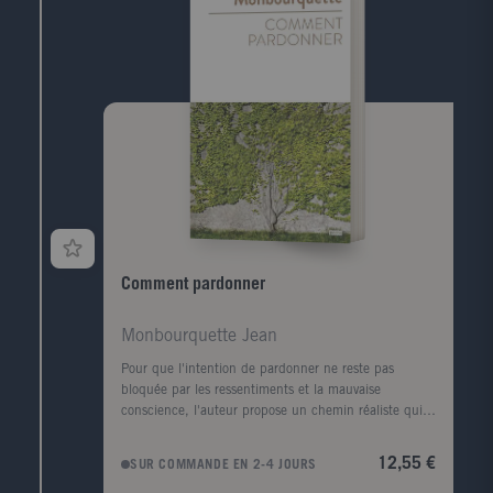
Comment pardonner
Monbourquette Jean
Pour que l'intention de pardonner ne reste pas
bloquée par les ressentiments et la mauvaise
conscience, l'auteur propose un chemin réaliste qui
tient compte de notre psychologie. Pardonner ce n'est
pas oublier, excuser l'autre, faire une démonstration
12,55 €
SUR COMMANDE EN 2-4 JOURS
de sa supériorité morale ou renoncer à ses droits. Le