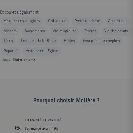
Derville est éditorialiste à RCF, chroniqueur à KTO ; Olivier
Savignac est musicien professionnel, il a témoigné des violences
Découvrez également
pédophiles dont il a été lui-même victime.
Histoire des religions
Orthodoxie
Protestantisme
Apparitions
Missels
Sacrements
Vie religieuse
Prières
Vie des saints
Jésus
Lectures de la Bible
Bibles
Evangiles apocryphes
Papauté
Histoire de l'Eglise
dans
Christianisme
Pourquoi choisir Molière ?
EFFICACITÉ ET RAPIDITÉ
Commandé avant 16h