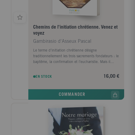
Des cartes détaillées et des photos vous permettront
de préparer votre voyage.
Chemins de l'initiation chrétienne. Venez et
voyez
Gambirasio d'Asseux Pascal
Le terme d’initiation chrétienne désigne
traditionnellement les trois sacrements fondateurs : le
baptême, la confirmation et l’eucharistie. Mais il
évoque aussi des chemins d’intériorité spirituelle qui,
dans la vie chrétienne, conduisent à la sainteté et au
16,00 €
EN STOCK
Royaume de Dieu « qui est au milieu de nous » :
Dieu Emmanuel.Qu’ils prennent la forme de la
mystique ou d’une voie initiatique — cet esôterikós
COMMANDER
qui signifie « ce qui est intérieur » — ces chemins
n’ont qu’un seul centre et un seul terme : le Christ,
Deuxième Personne de la Très Sainte Trinité, à la fois
Chemin et accomplissement.Quelle est la nature
authentique de cette voie d’intériorité ? Comment
peut-elle se comprendre et se vivre dans la fidélité au
Credo et à la vie sacramentelle ...En quoi la