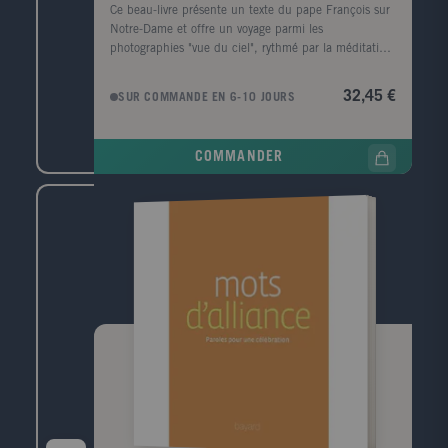
Ce beau-livre présente un texte du pape François sur
d'élever ce chant à un absolu et de célébrer les forces
Notre-Dame et offre un voyage parmi les
élémentaires de la vie.
photographies "vue du ciel", rythmé par la méditation
du pape François sur Marie, à laquelle la cathédrale
est consacrée. Sa beauté prend sens, la puissance de
32,45 €
SUR COMMANDE EN 6-10 JOURS
l'édifice suscite l'unité des chrétiens et la figure
maternelle inspire réconfort et générosité. Après
l'incendie historique de Notre-Dame de Paris, le
COMMANDER
visage de la cathédrale ne sera plus jamais celui
qu'elle arborait jusqu'au 16 avril 2019. La flèche, la
toiture et des centaines d'oeuvres ont cessé pour
toujours d'être objets de l'admiration que ces joyaux
de l'architecture ont suscitée durant des siècles. Le
magazine Le Pèlerin avait édité un hors-série
présentant une centaine de photographies exclusives
de Notre-Dame. Le travail photographique de
Stéphane Compoint, réalisé à partir d'un ballon, avait
permis de découvrir des perspectives et des oeuvres
d'art inaccessibles. Aujourd'hui remises en scène, ces
images "vues du ciel" permettent de conserver intact
le souvenir des trésors qui n'ont pas résisté aux
flammes, revivifiées par les textes d'une profonde
portée spirituelle.