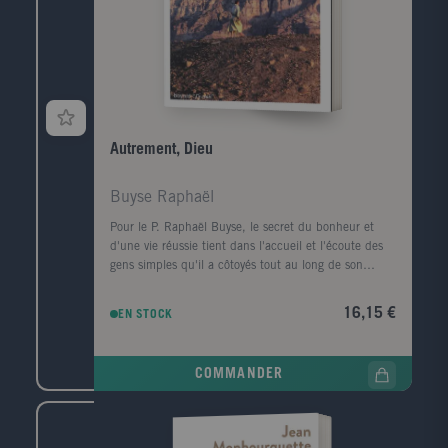
Autrement, Dieu
Buyse Raphaël
Pour le P. Raphaël Buyse, le secret du bonheur et
d'une vie réussie tient dans l'accueil et l'écoute des
gens simples qu'il a côtoyés tout au long de son
ministère de prêtre. Son récit donne une saveur à
l'Evangile révèle le visage d'un Dieu qui n'a cessé de
16,15 €
EN STOCK
le surprendre. Avec humour et tendresse, il tente de
dessiner les traits du visage insaisissable d'un Dieu
qui ne se laisse pas enfermé par les définitions qu'en
COMMANDER
donnent les hommes. Le témoignage de Raphaël
Buyse montre qu'on ne peut se lier à Dieu qu'en liant
sa vie propre à celles et ceux que le destin nous fait
rencontrer.