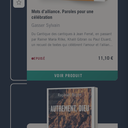
Mots d'alliance. Paroles pour une
célébration
Gasser Sylvain
Du Cantique des cantiques à Jean Ferrat, en passant
par Rainer Maria Rilke, Khalil Gibran ou Paul Eluard,
un recueil de textes qui célèbrent l'amour et l'alliance
dans le mariage. Futurs mariés, familles et proches
trouveront l'inspiration au gré de cette sélection de
11,10 €
EPUISÉ
textes qui traduisent la vie heureuse dans le mariage.
Un petit livre pour célébrer son mariage, avec les
mots des autres.
VOIR PRODUIT