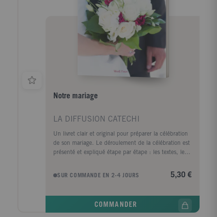
démarche initiatique et l’expérience mystique se
rejoignent-elles dans la tradition chrétienne ...À ces
questions essentielles, ce livre propose des réponses
claires et fidèles à l’enseignement de l’Église, afin
d’éclairer la profondeur spirituelle de ceschemins qui
conduisent à la rencontre du Christ et à l’entrée dans
le Royaume des Cieux.
Notre mariage
LA DIFFUSION CATECHI
Un livret clair et original pour préparer la célébration
de son mariage. Le déroulement de la célébration est
présenté et expliqué étape par étape : les textes, les
signes et les gestes du prêtre, les réponses des
fiancés, les questions pratiques.
5,30 €
SUR COMMANDE EN 2-4 JOURS
COMMANDER