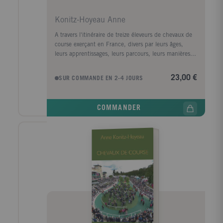
Konitz-Hoyeau Anne
A travers l'itinéraire de treize éleveurs de chevaux de
course exerçant en France, divers par leurs âges,
leurs apprentissages, leurs parcours, leurs manières
de travailler et leurs objectifs, Anne Konitz-Hoyeau
nous invite à découvrir ce métier si particulier. Chryss
23,00 €
SUR COMMANDE EN 2-4 JOURS
O'Reilly, Nicolas de Chambure, Hervé Morin, Miette
Forien, PierreTalvard, Anna Sundström et les autres
décrivent dans le détail et avec beaucoup d'émotion
COMMANDER
leur rapport à l'animal, leur quête du futur crack des
champs de courses, leurs rêves et leurs difficultés,
pour une plongée inédite au coeur de l'univers de ces
femmes et hommes de cheval Ils nous ouvrent grand
les portes de leurs haras, dévoilant un monde de
professionnels passionnés, celui des courses de galop,
très exposé et pourtant peu exploré. On ne trouve pas
deux trajectoires identiques chez ces éleveurs. Pour
ceux qui n'avaient aucun lien dans le milieu, le
parcours a été parfois complexe : ils ont pu enchaîner
les métiers de garçon de voyage, garçon d'écurie,
garçon de cour, lad voire cow-boy ! D'autres ont