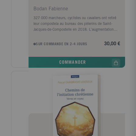
Bodan Fabienne
327 000 marcheurs, cyclistes ou cavaliers ont retiré
leur compostela au bureau des pèlerins de Saint-
Jacques-de-Compostelle en 2018. L'augmentation
annuelle de 10 % ne se dément pas. En 2019, le
cap des 200 000 pèlerins était franchi début août,
30,00 €
SUR COMMANDE EN 2-4 JOURS
encore plus tôt que les années précédentes. Portés
par leur statut de premier itinéraire culturel
européen, les chemins de Compostelle font des
COMMANDER
émules sur toute la planète. Ils entraînent dans leur
sillage de nombreuses initiatives sur les traces des
grands saints, des traditions spirituelles, des
sanctuaires de pèlerinage et des sites cérémoniels des
anciennes civilisations. L'Europe compte plus de 80
000 km de sentiers en mémoire de l'apôtre Jacques
Le Majeur. Le Guide des chemins de pèlerinage
d'Europe résulte de l'enquête la plus exhaustive à ce
jour sur les itinéraires de randonnée empruntant les
antiques routes de pèlerinage. Vous y découvrirez 800
idées d'aventures pédestres, cyclistes, équestres ou
nautiques dans 28 pays d'Europe. Chaque chemin
est traité sous les angles pratique, historique et sacré.