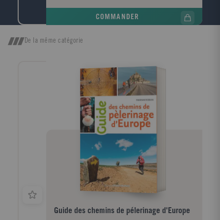
pardon exige plutôt de faire un retour sur soi afin de
se pardonner d'abord à soi-même. Un guide pratique
COMMANDER
sur l'art de pardonner, dénonçant d'abord les faux
pardons puis traçant une démarche de pardon en
douze étapes, chacune comportant des exercices
De la même catégorie
pratiques. Il indique un vrai chemin humain et
spirituel pour un pardon authentique.
Guide des chemins de pélerinage d'Europe