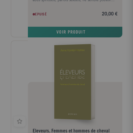
abus spirituels, parfois sexuels, ne semble pouvoir
s'arrêter. Comment ces hommes (et ces femmes) si
brillants, si lumineux, ont-ils pu laisser la place à une
20,00 €
EPUISÉ
part si sombre ? comment ces communautés qui ont
porté tant de fruits dans le sillage du "nouveau
printemps" chrétien peuvent-elles révéler aujourd'hui
VOIR PRODUIT
des fondations si fragiles ? C'est impensable et
incompréhensible, et pourtant il faut bien reconnaître
que coexistent ces réalités. Céline Hoyeau, journaliste
à "La Croix", et catholique qui a elle-même vécu son
engagement dans ces communautés nouvelles ne
cesse de se heurter à cette incompréhension. Sans
verser dans une moralisation du problème, ni le
règlement de compte, elle mène une enquête
patiente, précise et éclairante. Pour comprendre
comment de si grands charismes ont suscité tant de
vocation et de souffrances en même temps, elle a
choisi de reconstituer la trame historique,
rassemblant de très nombreux témoignages et
l'éclairage de spécialistes. Au terme de ce travail, elle
dégage des pistes de réflexions nouvelles. Un travail
salvateur qui redonne la parole aux victimes tenues
au silence.
Eleveurs. Femmes et hommes de cheval