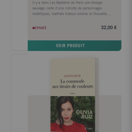
Il y a dans Les Mystères de Paris une énergie
sauvage: celle d'une cohorte de personnages
maléfiques, malfrats hideux comme la Chouette,
Tortillard - un anti-Gavroche -, le Maître d'école ou
Bras-Rouge, criminels du grand monde comme le
32,00 €
EPUISÉ
comte de Saint-Remy, monstres hypocrites comme le
notaire Jacques Ferrand. Eugène Sue n'est pas avare
de noirceur. Mais il y a aussi une sauvagerie du Bien,
VOIR PRODUIT
celle de Rodolphe, prince mélancolique venu à Paris
à la recherche de sa fille perdue, impitoyable avec les
méchants qu'il punit au mépris des lois. On doit à sa
cruauté quelques-unes des scènes les plus
stupéfiantes du roman: le châtiment du Maître
d'école, ou le supplice de luxure imposé à Jacques
Ferrand. Cette cruauté contraste avec la pureté
morale de Fleur-de-Marie, comme avec la face solaire
de Rodolphe, providence de tous les malheureux
honnêtes dont il croise le chemin. Le roman exprime
dans son ensemble une quête assoiffée de
régénération morale de la société, par l'amélioration
des mécanismes préventifs et répressifs (c'est le sens
de l'engagement de Sue en faveur dans
l'encellulement des criminels) ainsi que par
l'invention de mécanismes d'incitation au Bien, police