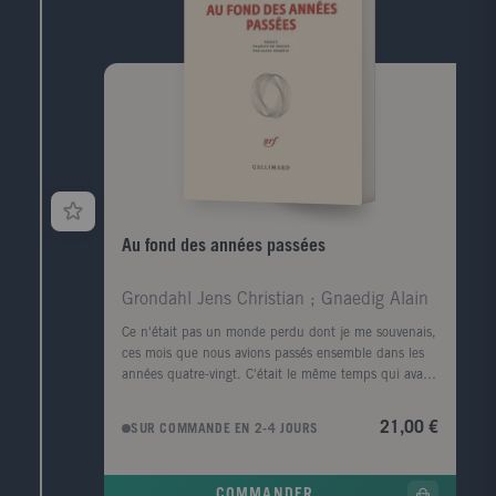
Au fond des années passées
Grondahl Jens Christian ; Gnaedig Alain
Ce n'était pas un monde perdu dont je me souvenais,
ces mois que nous avions passés ensemble dans les
années quatre-vingt. C'était le même temps qui avait
continué sa course, et avait fini par nous rattraper."
De prime abord, la vie du narrateur semble terminée.
21,00 €
SUR COMMANDE EN 2-4 JOURS
Le diagnostic de maladie de Parkinson a d'abord été
posé, puis sa femme l'a quitté. Mais un jour, au
milieu d'un parc de Copenhague, il croise Anna, son
COMMANDER