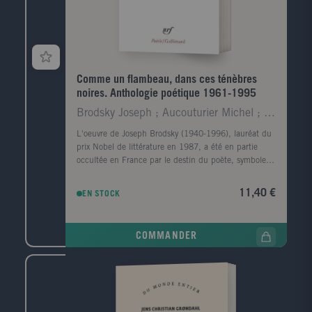
Comme un flambeau, dans ces ténèbres
noires. Anthologie poétique 1961-1995
Brodsky Joseph ; Aucouturier Michel ; Bordier Jean
L'oeuvre de Joseph Brodsky (1940-1996), lauréat du
prix Nobel de littérature en 1987, a été en partie
occultée en France par le destin du poète, symbole
de la dissidence du régime soviétique. Pour rendre
compte de sa poésie d'une extraordinaire virtuosité
11,40 €
EN STOCK
formelle, liant l'intime à l'épique, au mythologique, et
à de constantes préoccupations métaphysiques,
André Markowicz a composé un volume qui réunit les
COMMANDER
poèmes publiés dans la collection "Du monde entier"
en 1987 et 1993, replacés ici dans leur ordre
chronologique, auxquels s'ajoute une sélection de
poèmes inédits en français.