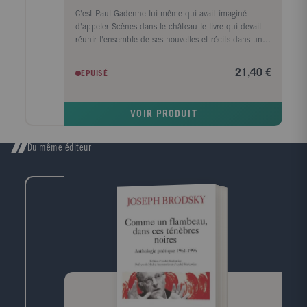
C'est Paul Gadenne lui-même qui avait imaginé
d'appeler Scènes dans le château le livre qui devait
réunir l'ensemble de ses nouvelles et récits dans un
ordre qu'il avait prescrit avant sa mort. La publication
de cette intégrale, où l'on retrouvera des textes déjà
21,40 €
EPUISÉ
parus en volumes et ceux qui n'avaient connu qu'un
passage éphémère dans des périodiques, respecte
donc les intentions de l'auteur. Il est intéressant de
VOIR PRODUIT
rappeler à ce propos que c'est avec la publication de
Baleine (Actes Sud, 1982) - donc avec un texte court
- que l'oeuvre de Paul Gadenne est revenue dans
Du même éditeur
l'actualité littéraire et a reçu une nouvelle
reconnaissance. On doit y voir le signe sinon la preuve
que, dans l'éclat de leur brièveté, de tels récits sont
capables de révéler les âmes avec autant de force que
des livres plus amples. C'est en tout cas une
invitation à ne pas négliger leur rôle dans une oeuvre
désormais désignée comme l'une des plus sensibles
de notre temps.