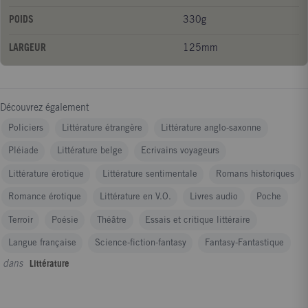
Romancier né à Armentières en 1907. Études de lettres
POIDS
330g
classiques, enseignement à Rouen. Malade, se retire à Bayonne
en 1940, meurt en 1956 à Cambo-les-Bains, après avoir écrit
LARGEUR
125mm
huit romans.
Découvrez également
Policiers
Littérature étrangère
Littérature anglo-saxonne
Pléiade
Littérature belge
Ecrivains voyageurs
Littérature érotique
Littérature sentimentale
Romans historiques
Romance érotique
Littérature en V.O.
Livres audio
Poche
Terroir
Poésie
Théâtre
Essais et critique littéraire
Langue française
Science-fiction-fantasy
Fantasy-Fantastique
dans
Littérature