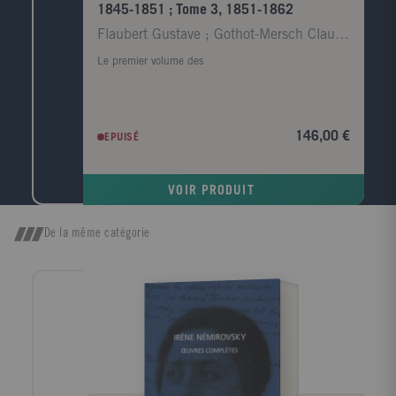
Caen.
1845-1851 ; Tome 3, 1851-1862
Flaubert Gustave ; Gothot-Mersch Claudine
Le premier volume des
146,00 €
EPUISÉ
VOIR PRODUIT
De la même catégorie