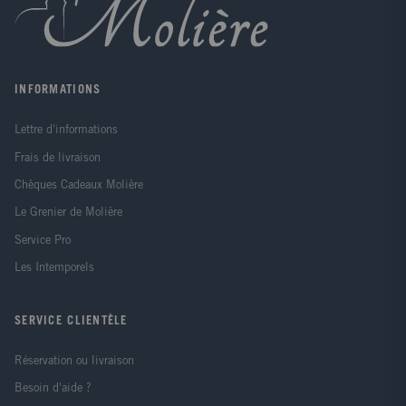
refleurissent. » Courrier de l'Ouest« Cette épopée ne
s'oublie pas. » Le Figaro« Le partage est la morale
de ce récit ardent. » Le Monde des livres« Un
émouvant premier roman autour d?une lignée de
femmes frondeuses, marquées par le déracinement. »
INFORMATIONS
Elle« Un superbe premier roman. » Europe 1« Une
réussite. » Causette Notes Biographiques : Olivia
Lettre d'informations
Ruiz est auteure, compositrice et interprète. D?origine
espagnole, elle a grandi à Marseillette. Trois de ses
Frais de livraison
grands-parents ont fui la guerre civile mais n?en
ont jamais parlé. De ce silence est né son premier
Chèques Cadeaux Molière
roman, La commode aux tiroirs de couleurs.
Le Grenier de Molière
Service Pro
Les Intemporels
SERVICE CLIENTÈLE
Réservation ou livraison
Besoin d'aide ?