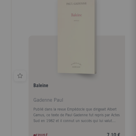
ballet fantasque de l'amitié et de l'ennui. La mort
soudaine de M. Stirl elle-même ne livre pas à Olivier
la clef de ces difficultés, et son amie ne fait que se
cabrer davantage. Une lettre finale permettra
cependant à l'"invité" de devenir l'abîme qui s'était
creusé entre lui et la "bonne hôtesse".
Baleine
Gadenne Paul
Publié dans la revue Empédocle que dirigeait Albert
Camus, ce texte de Paul Gadenne fut repris par Actes
Sud en 1982 et il connut un succès qui lui valut
ensuite plusieurs rééditions. En voici une nouvelle qui
correspond avec la parution du 150e numéro de la
7,10 €
EPUISÉ