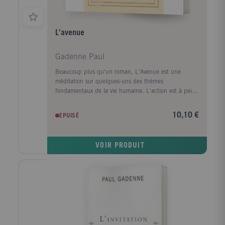
L'avenue
Gadenne Paul
Beaucoup plus qu'un roman, L'Avenue est une
méditation sur quelques-uns des thèmes
fondamentaux de la vie humaine. L'action est à peine
située dans une petite ville de la zone sud où Antoine
Bourgoin, après avoir été blessé pendant l'exode,
10,10 €
EPUISÉ
s'installe. Antoine est sculpteur : il a trouvé ici une
retraite où il peut travailler à une figure d'Eve. Il a
déjà exécuté une oeuvre sur le même sujet, à ses
VOIR PRODUIT
débuts, oeuvre d'où est parti son succès. Mais
lorsqu'il en regarde l'image, il se rend compte à la
fois de l'évolution de son art et de son évolution
intérieure. Dans cette petite ville, où apparaissent au
passage les silhouettes précises des habitants, il y a
une avenue, qui mène à une construction inachevée,
dont tout le monde parle, que chacun critique ou
approuve, interprète à sa façon. C'est pourquoi
Antoine est amené à réfléchir, à la fois sur son Eve et