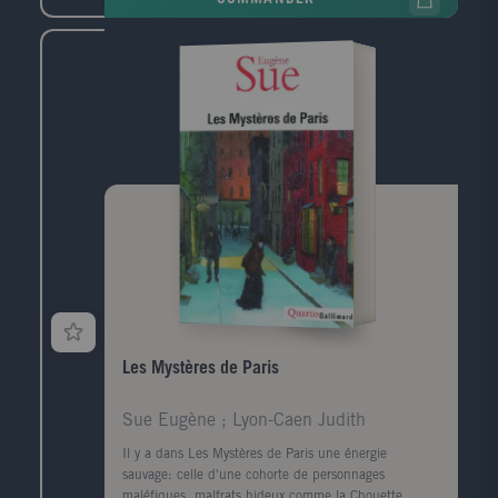
amour de jeunesse, une femme libre qu'il a tant
aimée autrefois. Aujourd'hui, elle ne se soucie pas de
ce diagnostic, et elle l'entraîne dans le drame de sa
propre vie, une histoire emblématique de notre
temps, remplie d'abus de pouvoir et de trahisons.
Jens Christian Grøndahl écrit une partition subtile où
au milieu des souvenirs sont exposées les
problématiques les plus actuelles - qui vont de la
maladie à l'égarement politique, du fossé entre les
générations aux violences faites aux femmes. Une fois
encore, Jens Christian Grøndahl nous éblouit par sa
capacité à saisir l'esprit du temps et à montrer
comment l'on peut choisir de se relever après avoir
subi une chute et faire le choix de la vie.
Les Mystères de Paris
Sue Eugène ; Lyon-Caen Judith
Il y a dans Les Mystères de Paris une énergie
sauvage: celle d'une cohorte de personnages
maléfiques, malfrats hideux comme la Chouette,