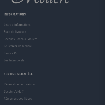
la maladie les place en posture de faiblesse, quand
des thérapeutes n'écoutent pas leur parole.
INFORMATIONS
Lettre d'informations
Frais de livraison
Chèques Cadeaux Molière
Le Grenier de Molière
Service Pro
Les Intemporels
SERVICE CLIENTÈLE
Réservation ou livraison
Besoin d'aide ?
Règlement des litiges