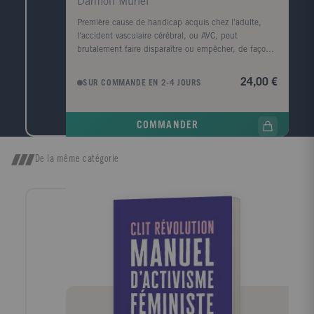
Darmon Muriel
pertinence, eu égard aux grands enjeux
contemporains ? Ces analyses éclairantes esquissent,
Première cause de handicap acquis chez l'adulte,
en creux, la possibilité d'une autre politique.
l'accident vasculaire cérébral, ou AVC, peut
brutalement faire disparaître ou empêcher, de façon
temporaire ou non, un grand nombre de capacités de
la vie quotidienne, dans des domaines physiques ou
24,00 €
SUR COMMANDE EN 2-4 JOURS
intellectuels très divers : la marche, la déglutition, la
planification, la lecture, la préhension, etc. Parce
qu'il touche à des savoir-faire acquis, l'AVC peut
COMMANDER
apparaître comme une atteinte biologique du social
qui en efface les effets en réinitialisant les
expériences, les compétences et les dispositions,
De la même catégorie
autrement dit comme un accident égalisateur qui
annule les différences sociales entre individus.
Pourtant, à âge égal et à gravité équivalente des
lésions cérébrales, les séquelles ne seront pas les
mêmes si le patient est un homme ou une femme, un
ouvrier ou un cadre supérieur, si la récupération de
ses capacités a une grande ou une moindre valeur
aux yeux des acteurs de la rééducation, si l'AVC a
laissé intact chez lui un rapport aisé ou difficile aux
modalités scolaires d'apprentissage. Pour mettre en
évidence et expliquer ces phénomènes, Muriel