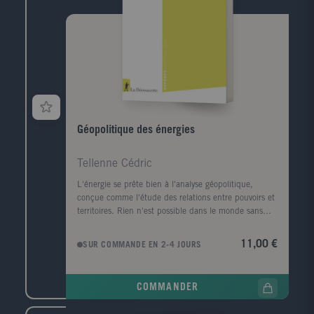
Géopolitique des énergies
Tellenne Cédric
L'énergie se prête bien à l'analyse géopolitique,
conçue comme l'étude des relations entre pouvoirs et
territoires. Rien n'est possible dans le monde sans
recours à l'énergie, et les rivalités et conflits que son
exploitation toujours croissante suscitent sont
11,00 €
SUR COMMANDE EN 2-4 JOURS
omniprésents à toutes les échelles de l'analyse
géographique, de l'international au local. Cet ouvrage
s'intéresse aux effets de la transition énergétique et
COMMANDER
écologique en cours sur la transformation de ces
rapports de forces, mais également sur les