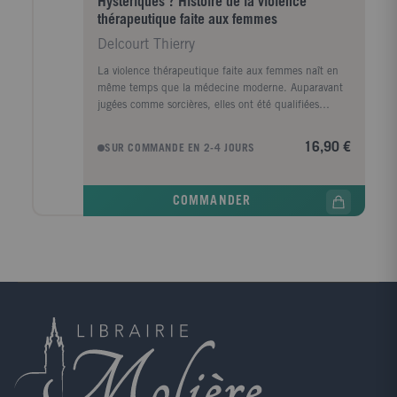
Hystériques ? Histoire de la violence
thérapeutique faite aux femmes
Delcourt Thierry
La violence thérapeutique faite aux femmes naît en
même temps que la médecine moderne. Auparavant
jugées comme sorcières, elles ont été qualifiées
d'hystériques, de dépressives et, maintenant, de
bipolaires. Pratiquée longtemps essentiellement par
16,90 €
SUR COMMANDE EN 2-4 JOURS
des hommes, la science médicale a enfermé les
femmes dans ces catégories. Qu'il s'agisse de
psychiatrie, de gynécologie, de médecine générale ou
COMMANDER
de toute autre forme de prise en charge, la relation
thérapeutique est encore trop souvent sourde aux
symptômes et à la souffrance des femmes.
S'appuyant sur des situations cliniques, tirées des
archives médicales et de son expérience de psychiatre
et psychanalyste, Thierry Delcourt retrace l'histoire de
ces violences afin d'éclairer sur les conditions d'un
soin respectueux. Il ne s'agit pas d'un procès de la
médecine actuelle dont les progrès sont fascinants, ni
des soignants qui tentent de soulager les patientes. Il
s'agit de permettre que les femmes se libèrent des
mauvais traitements qu'elles subissent encore quand