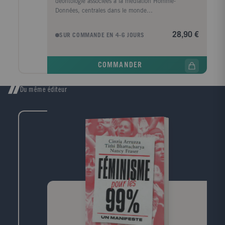
déontologie associées à la médiation Homme-
Données, centrales dans le monde
d'aujourd'hui.Depuis 2006, la conférence «
Document numérique et société » se donne pour
28,90 €
SUR COMMANDE EN 4-6 JOURS
mission d'apporter des éclairages sur les
transformations des dispositifs d'information à l'ère
numérique, en privilégiant la dimension sociale. La
COMMANDER
6e édition s'est tenue à l'Institut de la
Communication et des Médias (Échirolles) en
septembre 2018 et a été co-organisée par le Dicen-
Du même éditeur
IDF (Cnam) et le Gresec (Université Grenoble Alpes),
laboratoires en Sciences de l'information et de la
communication. L'éthique était au c'ur des
questionnements, qu'il s'agisse d'évoquer les
pratiques de recherche, l'édition de documents ou les
logiques d'acteurs. Les actes de ce colloque se
répartissent entre algorithmes et éthique, régulations
et auto-régulations, production d'informations sur les
plateformes et accès aux documents. Pour les
professionnels de l'information ; pour les chercheurs,
enseignants et étudiants en information,
communication, documentation et humanités
numériques. Avec les contributions de : Béa
Arruabarrena, Patrick Cansell, Camille Capelle,