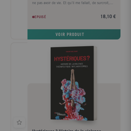
ne pas avoir de vie. Et qu’il me fallait, de surcroit,
avoir envie de ces riens-là. » Véritable ovni de la
rentrée littéraire 2021, Inès Orchani nous dresse un
18,10 €
EPUISÉ
portrait du féminisme peu montré jusqu’à présent : le
féminisme interculturel. Être femme musulmane à
Tunis et en France, ce n’est pas avoir la même vie, le
VOIR PRODUIT
même quotidien ni être en proie aux mêmes codes
sociétaux. Criant de vérité et bouleversant sur certains
aspects, on peut reconnaitre une plume à la Virginie
Despentes confirmée par diverses références au livre «
King Kong Théorie » de cette dernière. Un livre
lumineux à dévorer !