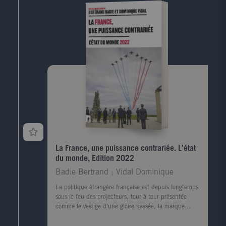
reconfigurations des échanges internationaux et de la
coopération interétatique. Les alternatives aux
hydrocarbures s'élaborent depuis les années 1970,
mais la révolution actuelle des pétroles et gaz de
schiste bouleverse en profondeur la question des
énergies sous un angle géoéconomique, géopolitique
et environnemental. Ainsi, à l'ère de l'économie
numérique et des territoires "virtuels", la matérialité
des énergies nous ramène à l'essentiel, c'est-à-dire les
pieds sur terre, au coeur d'un "grand jeu" sans cesse
réinventé au sein duquel les Etats font leur retour
après des décennies de déréglementation.
La France, une puissance contrariée. L'état
du monde, Edition 2022
Badie Bertrand ; Vidal Dominique
La politique étrangère française est depuis longtemps
sous le feu des projecteurs, tour à tour présentée
comme le vestige d'une gloire passée, la marque
d'une présence maintenue dans un monde qui n'a
plus de limites, ou le signe d'une arrogance blessée