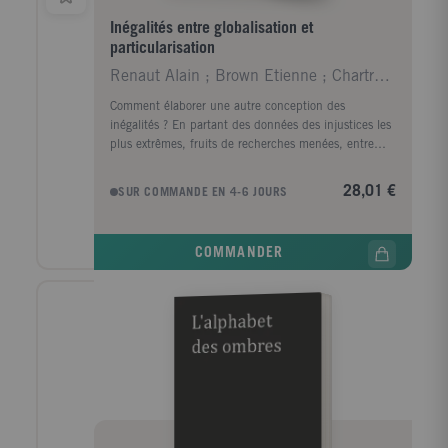
Inégalités entre globalisation et
particularisation
Renaut Alain ; Brown Etienne ; Chartron Marie-Paul
Comment élaborer une autre conception des
inégalités ? En partant des données des injustices les
plus extrêmes, fruits de recherches menées, entre
autres, en Haïti et au Cameroun, à rebours des
principes généraux traditionnels, ce livre questionne
28,01 €
SUR COMMANDE EN 4-6 JOURS
les injustices à travers le monde, et non plus au sein
d'une seule société. Globale, la réflexion pose les
limites des théories de la justice qu'ont été, depuis
COMMANDER
John Rawls, la plupart des théorisations
contemporaines des inégalités, axées qu'elles étaient
sur la recherche de principes universels. Après avoir
dressé une cartographie des théories de la justice, les
auteurs portent leur démarche à travers trois
applications : les inégalités de genre, les inégalités
ethnoculturelles et les inégalités liées au changement
climatique. L'ouvrage s'emploie à tirer de ces
renouvellements dans la pratique de la philosophie
une saisie elle-même transformée des injustices du