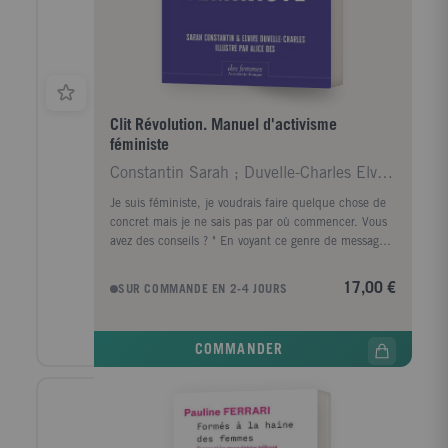
Darmon a mené une enquête approfondie dans un
service de neurologie d'un hôpital universitaire et
auprès des différents corps de spécialistes -
kinésithérapeutes, ergothérapeutes, orthophonistes,
neuropsychologues, etc. - de deux centres de
rééducation. En suivant le parcours post-AVC des
patients au sein de ces unités et des étonnants "
Clit Révolution. Manuel d'activisme
plateaux techniques " conçus pour favoriser leurs
féministe
réapprentissages, ce livre montre que, par-delà ce qui
Constantin Sarah ; Duvelle-Charles Elvire ; Des Al
semble perdu, le social perdure chez les individus et
résiste à l'atteinte biologique.
Je suis féministe, je voudrais faire quelque chose de
concret mais je ne sais pas par où commencer. Vous
avez des conseils ? " En voyant ce genre de message
s'accumuler sur leurs réseaux sociaux, les deux
activistes féministes Sarah Constantin et Elvire
17,00 €
SUR COMMANDE EN 2-4 JOURS
Duvelle-Charles ont compris qu'il manquait un livre.
Un manuel pratique pour guider la nouvelle
génération de féministes dans l'activisme. Leur
COMMANDER
expliquer comment transformer leurs idées en actions
concrètes et leur montrer comment, chacune à son
niveau, seule ou en groupe, que Sarah et Elvire
avaient les moyens de faire évoluer la société. Ce livre
s'inscrit dans la ligne directe de ce qu'elles ont déjà