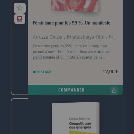
Stéphane Chaudiron, Anne Cordier, Franck Cormerais,
Lucile Desmoulins, Jean-Claude Domenget, Julien
Falgas, Bernard Jacquemin, Eric Kergosien, Alexander
Kondratov, Anne Lehmans, Zineb Majdouli, Joachim
Féminisme pour les 99 %. Un manifeste
Schöpfel, Brigitte Simonnot, Carsten Wilhelm et
Tiphaine Zetlaoui.
Arruzza Cinzia ; Bhattacharya Tithi ; Fraser Nancy
Féminisme pour les 99%, c’est un ouvrage qui
permet d’ouvrir les thèses du féminisme au plus
grand nombre et qui invite à s’écarter de ce
féminisme libéral ciblant uniquement les classes les
plus favorisées de la société. Pour les autrices, un
12,00 €
EN STOCK
ennemi incarne aujourd’hui toutes les oppressions
que subissent le plus grand nombre : le capitalisme.
Et pour s’opposer à ce système capitaliste, elles
COMMANDER
proposent de créer un féminisme pour les 99% qui
doit nécessairement s’allier aux luttes écologiques,
antiracistes, syndicalistes, lgbtqia+ pour triompher.
Un manifeste condensé mais très riche à partager !