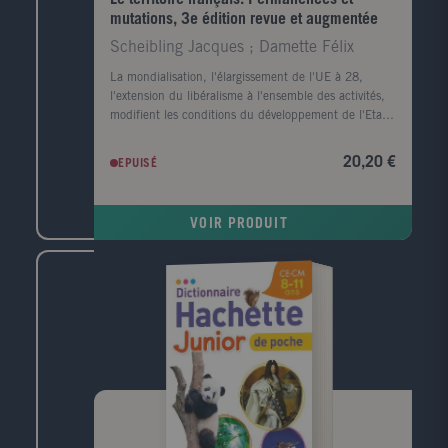
mutations, 3e édition revue et augmentée
Scheibling Jacques ; Damette Félix
La mondialisation, l'élargissement de l'UE à 28,
l'extension du libéralisme à l'ensemble des activités,
modifient les conditions du développement de l'Etat-
nation qui perd de sa substance au profit de logiques
économiques et politiques supranationales. Nous
20,20 €
EPUISÉ
assistons à un changement d'échelle des problèmes
territoriaux : ils deviennent infra-régionaux et
renvoient à l'Etat et non à l'Europe. Cet ouvrage,
VOIR PRODUIT
entièrement mis à jour, s'adresse aux étudiants en
géographie et en histoire, aux candidats aux concours
de l'enseignement, aux élèves des classes
préparatoires ainsi qu'aux professeurs d'histoire-
géographie.