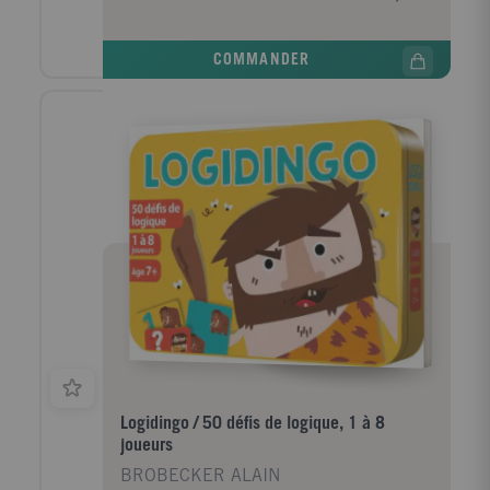
maternelle, est essentielle. Elle consiste à utiliser
l'oral, ce que les enfants connaissent, pour aller vers
l'écrit. Le jeu SonoDingo est un jeu de cartes qui
COMMANDER
favorise la concentration, l'écoute, la prononciation,
l'articulation et l'identification des syllabes
phonétiques (ou orales). Le travail sur les sons émis
et perçus est au coeur du jeu. L'élève sera capable
de : -Différencier les sons, -Distinguer les syllabes
d'un mot prononcé -Reconnaître une même syllabe
dans plusieurs mots énoncés -Faire correspondre les
mots d'un énoncé court à l'oral et à l'écrit -Mettre en
relation des sons et des lettres SonoDingo propose 6
règles différentes avec le même jeu de cartes. Les
règles visent toutes à un travail d'association de 2
sons identiques. L'association des cartes peut se faire
sans savoir lire ou écrire. Dès la moyenne et grande
section de maternelle, les enfants devinent facilement
les mots, sans savoir lire, grâce à l'illustration de la
carte. Dès le CP et le CE1, les enfants peuvent aussi
lire le mot sur la carte. Les cartes : 96 mots Le jeu
est composé de 5 niveaux différents et 96 mots. Pour
Logidingo / 50 défis de logique, 1 à 8
chaque carte mot, il existe dans le même niveau : -
joueurs
Une autre carte commençant par la même syllabe
BROBECKER ALAIN
phonétique - Une autre carte se terminant par la