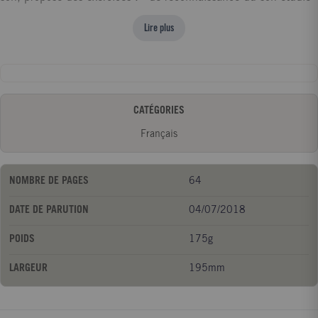
et du graphisme associé à ce son ; - de lecture de la lettre
Lire plus
isolée, de syllabes, de mots, puis de phrases simples. En fin de
cahier, des exercices traitent des confusions et des inversions
les plus courantes (p-b, f-v, ou-on...).
CATÉGORIES
Français
NOMBRE DE PAGES
64
DATE DE PARUTION
04/07/2018
POIDS
175g
LARGEUR
195mm