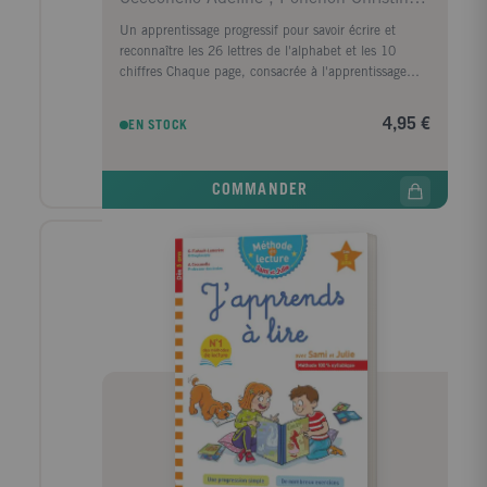
Un apprentissage progressif pour savoir écrire et
reconnaître les 26 lettres de l'alphabet et les 10
chiffres Chaque page, consacrée à l'apprentissage
d'une lettre ou d'un chiffre, propose : - un exercice
de graphisme pour apprendre le bon geste ; - le tracé
4,95 €
EN STOCK
précis de chaque lettre d'après un modèle :
majuscule d'imprimerie, majuscule cursive et
minuscule cursive ; - l'écriture de la lettre, puis des
COMMANDER
mots en plusieurs tailles (dont des lignages Seyes). Au
centre du cahier, un joli poster de l'alphabet
détachable aidera l'enfant à bien mémoriser les
lettres de l'alphabet et les chiffres.