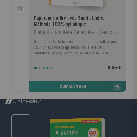
J'apprends à lire avec Sami et Julie.
Méthode 100% syllabique
Flahault-Lamorère Geneviève ; Cecconello Adeline ;
Une méthode de lecture phonémique et syllabique,
pour un apprentissage réussi de la lecture :
J'entends, je vois, j'articule, je mémorise. Une
démarche simple et progressive permet à l'enfant
d'acquérir pas à pas tous les sons de la langue
8,05 €
EN STOCK
française. Chaque page, consacrée à l'apprentissage
d'un son, propose un exercice : de reconnaissance du
son étudié ; de reconnaissance du graphisme associé
COMMANDER
au son ; de lecture. Des pages de révision permettent
de vérifier systématiquement la bonne acquisition des
lettres, des syllabes et des mots étudiés dans les
Du même éditeur
leçons qui précèdent. De nombreux conseils
favorisent une bonne prononciation des sons. En fin
d'ouvrage, quelques pages reprennent les confusions
phonétiques visuelles ou auditives les plus courantes
(p-b, f-v, ou-on...), afin de venir en aide aux enfants
qui rencontrent de petites difficultés de