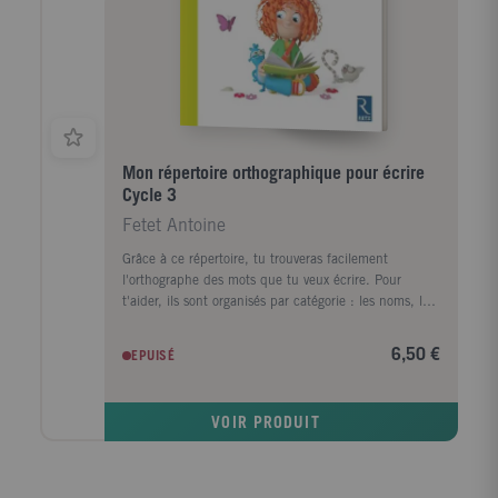
Mon répertoire orthographique pour écrire
Cycle 3
Fetet Antoine
Grâce à ce répertoire, tu trouveras facilement
l'orthographe des mots que tu veux écrire. Pour
t'aider, ils sont organisés par catégorie : les noms, les
adjectifs, les verbes, les petits mots et expressions...
Ainsi, tu pourras écrire des phrases, puis des petits
6,50 €
EPUISÉ
textes, d'abord avec l'aide de ton enseignante, puis
de manière autonome.
VOIR PRODUIT