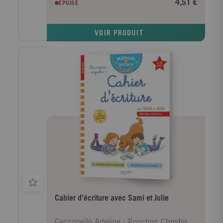
4,51 €
EPUISÉ
précis de chaque lettre d'après un modèle :
majuscule d'imprimerie, majuscule cursive et
minuscule cursive ; - l'écriture de la lettre, puis des
VOIR PRODUIT
mots en plusieurs tailles. Au centre du cahier, un joli
poster de l'alphabet détachable aidera l'enfant à bien
mémoriser les lettres de l'alphabet et les chiffres.
Cahier d'écriture avec Sami et Julie
Cecconello Adeline ; Ponchon Christine ; Boyer Ala