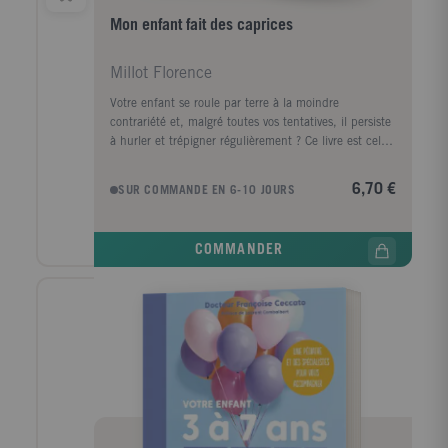
Mon enfant fait des caprices
Millot Florence
Votre enfant se roule par terre à la moindre
contrariété et, malgré toutes vos tentatives, il persiste
à hurler et trépigner régulièrement ? Ce livre est celui
qu'il vous faut ! Des éclairages pour comprendre le
pourquoi du comment inhérent à tous les cas de
6,70 €
SUR COMMANDE EN 6-10 JOURS
crise. 7 solutions à mettre en place facilement pour
stopper les colères en douceur... et éviter les cas de
récidive ! Des astuces simples et efficaces pour
COMMANDER
ramener l'harmonie et la confiance à la maison.