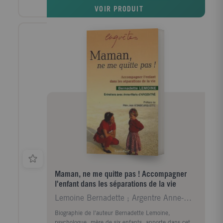
accrocher à la vue de tous pour intégrer ces rituels au
VOIR PRODUIT
quotidien. Découvrez un mode de vie plus zen qui
apportera à votre famille bien-être et plaisir d'être
ensemble. Pour toute la famille : enfants, ados,
adultes, sans limite d'âge !
Maman, ne me quitte pas ! Accompagner
l'enfant dans les séparations de la vie
Lemoine Bernadette ; Argentre Anne-Marie d' ; Monb
Biographie de l'auteur Bernadette Lemoine,
psychologue, mère de six enfants, apporte dans cet