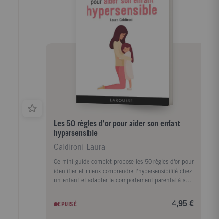
se centrer, la Brain Gym… Enfin, offrez-lui votre
amour et votre bienveillance !
Les 50 règles d'or pour aider son enfant
hypersensible
Caldironi Laura
Ce mini guide complet propose les 50 règles d'or pour
identifier et mieux comprendre l'hypersensibilité chez
un enfant et adapter le comportement parental à ses
besoins spécifiques : comment détecter
l'hypersensibilité sensorielle ou émotionnelle, éviter la
4,95 €
EPUISÉ
surprotection, mettre en place un cadre sécurisant,
diminuer les stimulations, renforcer sa confiance en