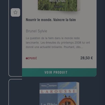
Nourrir le monde. Vaincre la faim
Brunel Sylvie
La question de la faim dans le monde reste
lancinante. Les émeutes du printemps 2008 lui ont
donné une actualité brûlante. Pourtant, dès
l'automne de la même année, le retour des bonnes
récoltes et la crise financière des pays riches faisaient
28,50 €
EPUISÉ
de nouveau passer au second plan le scandale de la
faim. Ce n'est en effet que lorsque le monde craint
de manquer de nourriture qu'il se préoccupe de la
VOIR PRODUIT
production alimentaire. Que les récoltes soient
bonnes, et les préoccupations quotidiennes
reprennent le dessus: faire rouler les voitures (
agrocarburants ), produire en masse pour l'industrie
agroalimentaire ( OGM ), se débarrasser des
excédents qui font chuter les prix en les bradant sur
les marchés mondiaux... La faim silencieuse, celle