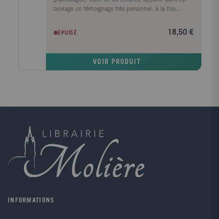
ouvrage un témoignage très personnel, à la fois
professionnel et spirituel. Formée à
l'accompagnement psycho-spirituel au sein de la
18,50 €
EPUISÉ
Communauté des Béatitudes, elle donne de
nombreuses conférences et intervient à la radio.
Anne-Marie d'Argentré, journaliste, est spécialisée
VOIR PRODUIT
dans la presse jeunesse.
INFORMATIONS