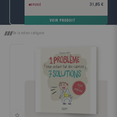
pour l'économie ? Le chômage va-t-il baisser ? Quel
31,85 €
EPUISÉ
impact économique a le réchauffement climatique ? ?
Viennent ensuite Les temps forts qui retracent les
grandes étapes de l'histoire économique depuis
VOIR PRODUIT
l'esclavage antique jusqu'à la crise financière
actuelle?Enfin, la troisième partie est consacrée au
dictionnaire: plus de 700 entrées sur les concepts,
De la même catégorie
les personnalités, les grandes problématiques et les
grandes puissances économiques.