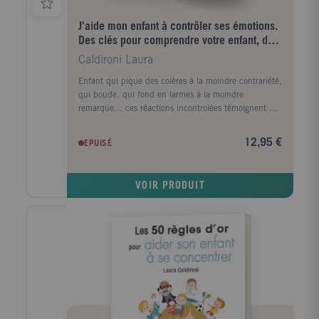
J'aide mon enfant à contrôler ses émotions.
Des clés pour comprendre votre enfant, des
conseils prat
Caldironi Laura
Enfant qui pique des colères à la moindre contrariété,
qui boude, qui fond en larmes à la moindre
remarque... ces réactions incontrolées témoignent de
l'incapacité de l'enfant à conrtrôler ses émotions.
Dans cet ouvrage ludique et pratique, comment vous
12,95 €
EPUISÉ
pouvez grâce à de nombreux conseils et astuces
accompagner votre enfnat pendant et apès une
tempête émotionnelle. Comment l'aider à comprendre
VOIR PRODUIT
ses émotions. Comment le rassurer au quotidien. LE
+ 15 cartes d'activités destinées à vos enfants pour
leur faire décoder leurs émotions et leur apprendre à
revenir au calme.