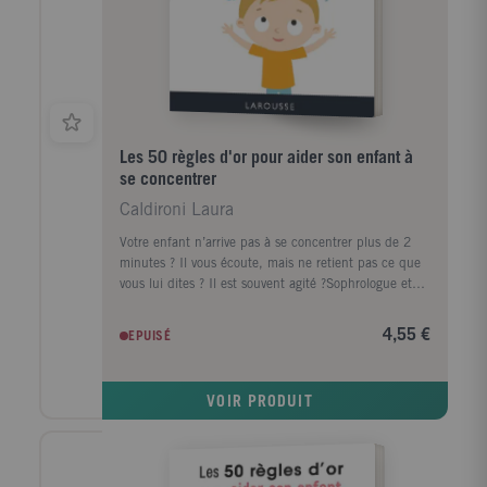
Les 50 règles d'or pour aider son enfant à
se concentrer
Caldironi Laura
Votre enfant n’arrive pas à se concentrer plus de 2
minutes ? Il vous écoute, mais ne retient pas ce que
vous lui dites ? Il est souvent agité ?Sophrologue et
thérapeute, Laura Caldironi vous donne les 50 règles
d’or pour venir à bout des problèmes de
4,55 €
EPUISÉ
concentration de votre enfant et développer ses
capacités. Découvrez tous les conseils et astuces pour
favoriser une concentration optimum : limitez son
VOIR PRODUIT
stress et les écrans, ne le surchargez pas, favorisez les
temps calmes et la détente du corps, la lecture…
Établissez des rituels : la bulle de concentration, la
routine des devoirs, les mandalas et les spirales pour