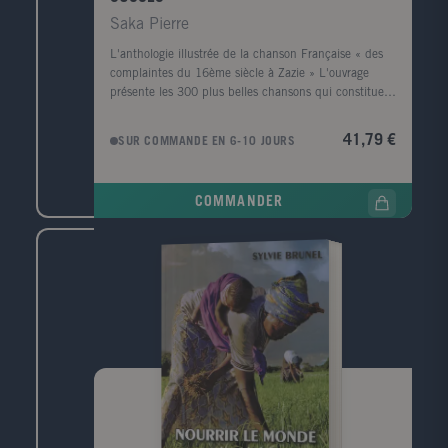
Saka Pierre
L'anthologie illustrée de la chanson Française « des
complaintes du 16ème siècle à Zazie » L'ouvrage
présente les 300 plus belles chansons qui constituent
le patrimoine chanté de la France. Chaque partie
comporte une introduction puis une vingtaine de
41,79 €
SUR COMMANDE EN 6-10 JOURS
chansons classées chronologiquement, chacune étant
présentée par une petite introduction. Les 2/3 des
chansons concernent la période de 1945 à nos jours,
COMMANDER
avec en moyenne 4 chansons par année. Un index
général des chansons complète l'ouvrage. 16 pages
supplémentaires couvrent la période 1996-1999, avec
une dizaine de nouvelles chansons (Zazie, Garou,
Brigitte Fontaine, etc.) Public: Public familial pour
retrouver ensemble les grands succès de plusieurs
générations