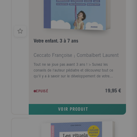
Votre enfant. 3 à 7 ans
Ceccato Françoise ; Combalbert Laurent
Tout ne se joue pas avant 3 ans ! > Suivez les
conseils de l'auteur pédiatre et découvrez tout ce
qu'il y a à savoir sur le développement de votre
enfant. A jour des dernières recherches en
neurosciences, ce livre très complet répondra à toutes
19,95 €
EPUISÉ
vos questions : apprentissages, socialisation, sommeil,
alimentation, santé, discipline et éducation positive
n'auront plus de secret pour vous ! > Béné? ciez
VOIR PRODUIT
d'avis d'experts de l'éducation et de la santé :
psychologues, éducateurs, diététiciens,
psychomotriciens, orthophonistes... pour vivre
pleinement votre rôle de parent. > Découvrez une
approche bienveillante, basée sur l'expérience et le