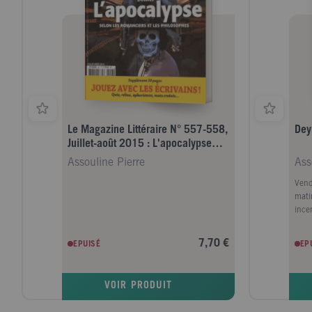
Le Magazine Littéraire N° 557-558,
Deyr
Juillet-août 2015 : L'apocalypse
selon les romanciers et les phil
Assouline Pierre
Ass
Vend
mati
ince
flam
embl
7,70 €
EPUISÉ
EP
siècl
colle
un c
VOIR PRODUIT
les 
Car l