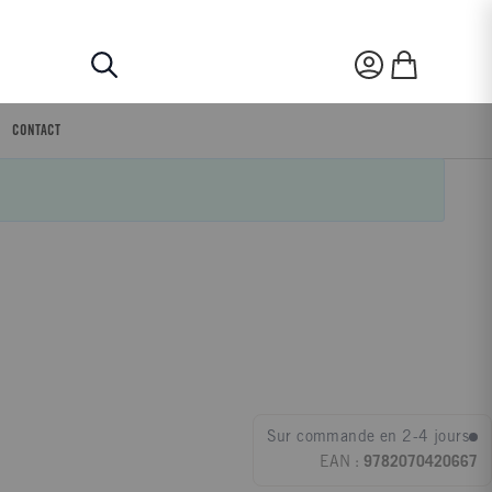
Rechercher
Mon compte
Mon panier
CONTACT
Sur commande en 2-4 jours
EAN :
9782070420667