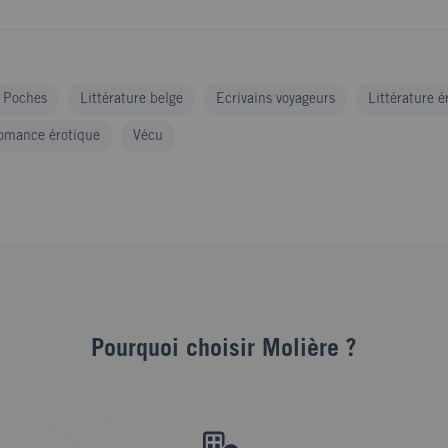
Poches
Littérature belge
Ecrivains voyageurs
Littérature é
omance érotique
Vécu
Pourquoi choisir Molière ?