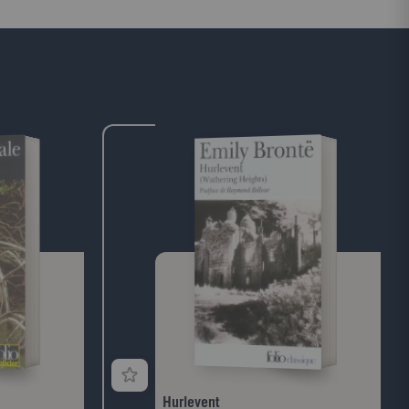
trahir sa
motivations. Le coupable est quelqu'un de
5, l'hôtel
proche, très proche... Révéler son identité,
 la rive gauche
ce serait porter le fer dans la plaie quand
ance. Entre ses
tant d'autres voudraient au contraire
 exilés,
éteindre les cendres. Ce serait aussi
iciers nazis et
dévoiler un secret mal enfoui au risque de
pour laisser
réveiller de vieux démons. On peut tout
s déportés de
dire, mais peut-on tout entendre?
dant précision
Méditation sur la banalité du mal, ce récit
anesque, Pierre
est celui d'un obsessionnel que la volonté
légende perdue
de comprendre a failli faire basculer de
 du clair-obscur
l'autre côté du miroir.
 autre au
Hurlevent