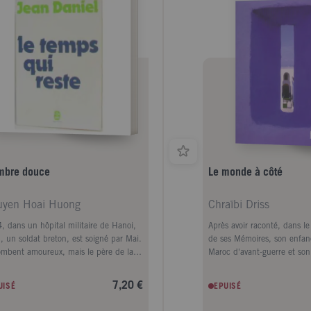
mbre douce
Le monde à côté
yen Hoai Huong
Chraïbi Driss
, dans un hôpital militaire de Hanoi,
Après avoir raconté, dans l
, un soldat breton, est soigné par Mai.
de ses Mémoires, son enfan
tombent amoureux, mais le père de la
Maroc d'avant-guerre et son
 fille l'a promise à un autre. Elle
France en 1945, Driss Chraïb
urge, elle est bannie de la famille... Ils
de son récit autobiographi
7,20 €
UISÉ
EPUISÉ
arient en toute hâte, avant que Yann
des années 50, il découvre 
igne la cuvette de Diên Biên Phu. Après
planète, l'Alsace, et s'y inst