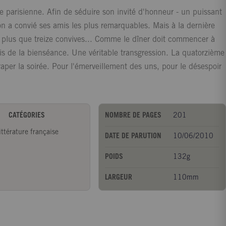
e parisienne. Afin de séduire son invité d'honneur - un puissant
n a convié ses amis les plus remarquables. Mais à la dernière
 plus que treize convives... Comme le dîner doit commencer à
pris de la bienséance. Une véritable transgression. La quatorzième
éraper la soirée. Pour l'émerveillement des uns, pour le désespoir
CATÉGORIES
NOMBRE DE PAGES
201
ittérature française
DATE DE PARUTION
10/06/2010
POIDS
132g
LARGEUR
110mm