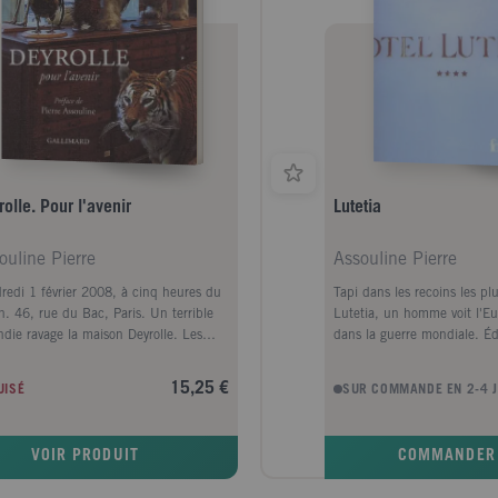
olle. Pour l'avenir
Lutetia
ouline Pierre
Assouline Pierre
redi 1 février 2008, à cinq heures du
Tapi dans les recoins les pl
n. 46, rue du Bac, Paris. Un terrible
Lutetia, un homme voit l'Eu
ndie ravage la maison Deyrolle. Les
dans la guerre mondiale. Éd
mes ont raison de ce lieu
Alsacien, ancien flic des RG
ématique qui offrait, depuis plus d'un
chargé de la sécurité de l'hô
15,25 €
UISÉ
SUR COMMANDE EN 2-4 
e, le merveilleux spectacle de
clients. Discret et intouchab
ctions naturalistes d'exception. C'est
ce qu'il pense.Dans un Pari
hoc pour tout un quartier et pour tous
occupé, humilié, aux heures
VOIR PRODUIT
COMMANDER
fidèles de l'enseigne à travers le monde.
sombres de la collaboratio
'art et le savoir-faire de Deyrolle sont
pourtant, est hanté par une