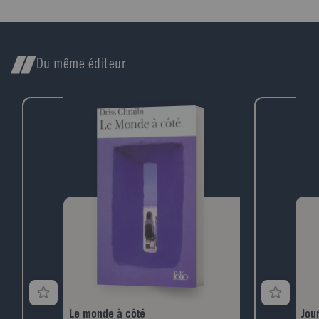
appr
comm
gale
tant
anim
Du même éditeur
ento
plan
reco
uns 
Parmi
prés
mais
comm
nos 
conn
Le monde à côté
Jou