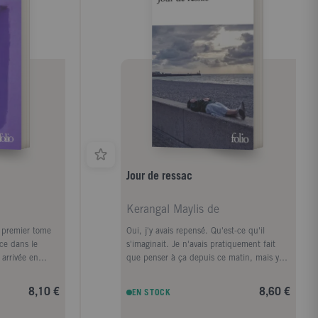
Jour de ressac
Kerangal Maylis de
e premier tome
Oui, j'y avais repensé. Qu'est-ce qu'il
ce dans le
s'imaginait. Je n'avais pratiquement fait
 arrivée en
que penser à ça depuis ce matin, mais y
i reprend le fil
penser avait fini par prendre la forme d'une
que. Au début
ville, d'un premier amour, la forme d'un
8,10 €
8,60 €
EN STOCK
une autre
porte-conteneurs." Le corps d'un homme
alle avec sa
est retrouvé au pied de la digue Nord du