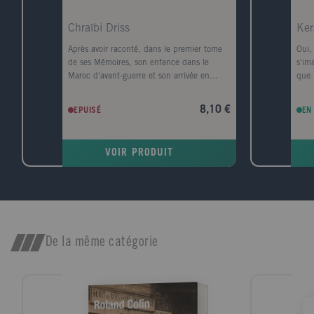
Chraïbi Driss
Ker
Après avoir raconté, dans le premier tome
Oui, 
de ses Mémoires, son enfance dans le
s'im
Maroc d'avant-guerre et son arrivée en
que 
France en 1945, Driss Chraïbi reprend le fil
pens
de son récit autobiographique. Au début
vill
8,10 €
EPUISÉ
EN
des années 50, il découvre une autre
port
planète, l'Alsace, et s'y installe avec sa
est 
femme dans une sorte d'ermitage
Havr
VOIR PRODUIT
amoureux voué à l'écriture. Puis ses
un t
premiers succès d'écrivain le ramènent à
télép
Paris et la communauté maghrébine trouve
Conv
en lui l'une de ses premières voix dans le
pour
milieu littéraire. Défilent ensuite les années
jeun
France Culture, les années canadiennes,
Dura
les années à l'Ile d'Yeu, les amis et les
comp
De la même catégorie
rencontres (François Mitterrand, Lucien
elle
Bodard...), les paysages, les livres et les
souv
femmes de sa vie.
ville
dispa
vest