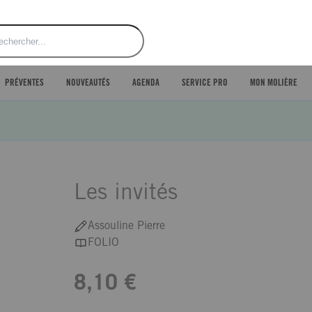
ercher
PRÉVENTES
NOUVEAUTÉS
AGENDA
SERVICE PRO
MON MOLIÈRE
Les invités
Assouline Pierre
FOLIO
8,10 €