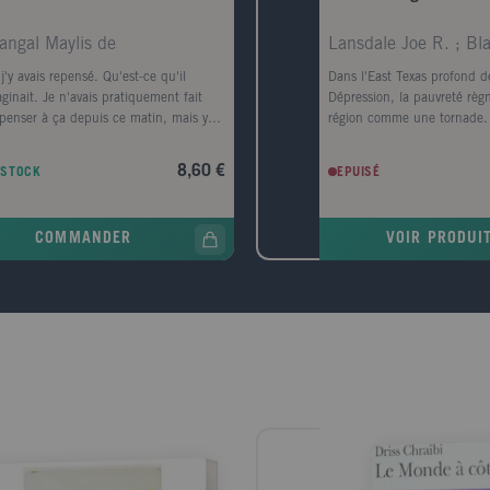
angal Maylis de
Lansdale Joe R. ; Bl
j'y avais repensé. Qu'est-ce qu'il
Dans l'East Texas profond d
aginait. Je n'avais pratiquement fait
Dépression, la pauvreté règn
penser à ça depuis ce matin, mais y
région comme une tornade.
er avait fini par prendre la forme d'une
Crane découvre le corps mut
e, d'un premier amour, la forme d'un
femme noire sur le bord de l
8,60 €
 STOCK
EPUISÉ
e-conteneurs." Le corps d'un homme
Sabine. Il est convaincu qu
retrouvé au pied de la digue Nord du
l'oeuvre de l'Homme-chèvre
e, avec, dans sa poche, griffonné sur
légende. Le nombre de victi
COMMANDER
VOIR PRODUI
icket de cinéma, un numéro de
un homme est lynché et le 
hone, celui de la narratrice.
l'homme de loi local, enquê
oquée par la police, elle prend le train
 Le Havre, ville de son enfance, de sa
esse, qu'elle a quittée il y a longtemps.
nt ce jour de retour, cherchant à
rendre ce qui la lie à ce mort dont
 ignore tout, elle va exhumer ses
enirs mais aussi la mémoire de cette
 traumatisée par la guerre, ce qui a
ru, ce qui a survécu, et raviver les
iges d'un amour adolescent.