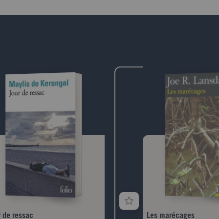
éciés des plus grands collectionneurs
jusqu'où peut-on aller sans 
e des visiteurs occasionnels de la
conscience ? De 1938 à 194
rie, qui furent un jour époustouflés par
Lutetia - l'unique palace de
 de richesses, tant de beautés:
- partage le destin de la Fr
aux empaillés, collections
murs se succèdent, en effet,
mologiques, magnifiques séries de
écrivains et artistes, puis off
ches imprimées. Tandis que la
trafiquants du marché noir, 
nstruction est engagée, l'énergie des
place enfin à la cohorte de
a rencontré la passion des autres.
retour des camps. En accor
 eux, l'écrivain Pierre Assouline, qui
biographique et souffle rom
ente cet hommage à une grande
Assouline redonne vie à la 
on appartenant à notre patrimoine
du grand hôtel, avec un art
un et dont la renaissance contentera
qui convient mieux que tout
imaginaires comme notre soif de
mythique Lutetia.
aître
r de ressac
Les marécages