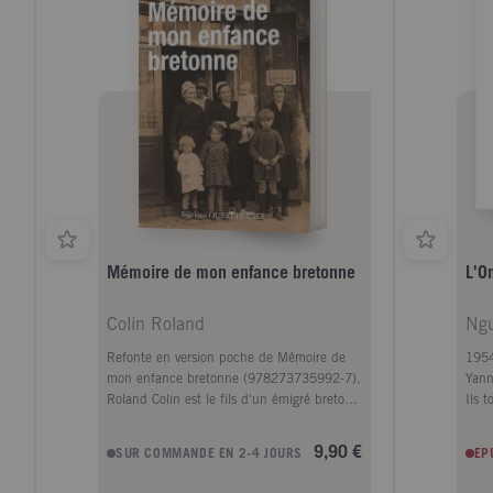
Mémoire de mon enfance bretonne
L'O
Colin Roland
Ngu
Refonte en version poche de Mémoire de
1954
mon enfance bretonne (978273735992-7).
Yann
Roland Colin est le fils d'un émigré breton
Ils 
élevé au pays par Marig ar Rouz, son
jeune
étonnante grand-mère qui a vécu trois
s'ins
9,90 €
SUR COMMANDE EN 2-4 JOURS
EP
guerres (1870, 1914-1918, 1939- 1945),
se m
découvert Buffalo Bill et ses Indiens à
rejo