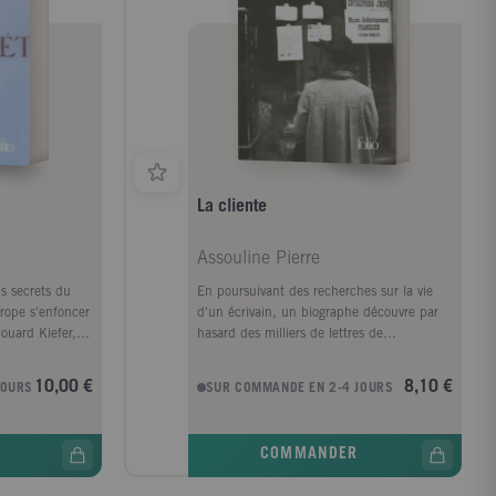
La cliente
Assouline Pierre
us secrets du
En poursuivant des recherches sur la vie
rope s'enfoncer
d'un écrivain, un biographe découvre par
ouard Kiefer,
hasard des milliers de lettres de
. Détective
dénonciation. Ecrites sous l'Occupation,
tel et de ses
elles sont en principe inconsultables. L'une
10,00 €
8,10 €
JOURS
SUR COMMANDE EN 2-4 JOURS
le, nul ne sait
d'entre elles concerne l'un de ses propres
s vaincu,
amis, un commerçant dont la famille a été
 les plus
déportée. Qui a fait cela et pour obéir à
COMMANDER
n, cet homme,
quel instinct? Le nom du délateur figure
 question :
dans les dossiers. Soit non, mais pas ses