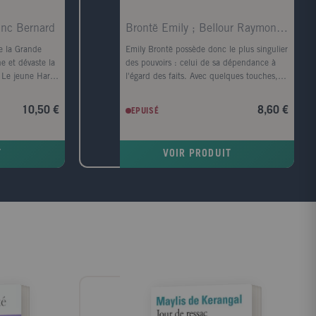
anc Bernard
Brontë Emily ; Bellour Raymond ; Lacretelle Jacque
e la Grande
Emily Brontë possède donc le plus singulier
e et dévaste la
des pouvoirs : celui de sa dépendance à
 Le jeune Harry
l'égard des faits. Avec quelques touches,
ilé d'une
elle sait évoquer l'âme d'un visage et
a rivière
rendre le corps superflu ; en parlant de la
10,50 €
8,60 €
EPUISÉ
e le meurtre est
lande, elle fait souffler le vent et gronder le
, un monstre de
tonnerre. Virginia Woolf. Quand, parmi tous
mes s'alourdit,
les arbres, je cherche celui dont la forme
T
VOIR PRODUIT
père de Harry,
s'harmonise le mieux avec le cadre du
te.
roman tragique d'Emily Brontë, c'est
l'image d'un vieux robinier tortueux qui me
vient à l'esprit, d'un vieux robinier tordu
par le vent qui souffle toujours dans la
même direction ; l'écorce est noire, le tronc
est creux et, dans ce creux, la pluie a
formé une petite flaque où baignent
quelques feuilles mortes. John Cowper
Powys