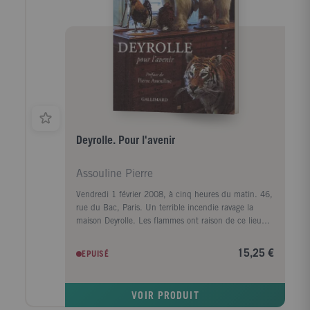
Deyrolle. Pour l'avenir
Assouline Pierre
Vendredi 1 février 2008, à cinq heures du matin. 46,
rue du Bac, Paris. Un terrible incendie ravage la
maison Deyrolle. Les flammes ont raison de ce lieu
emblématique qui offrait, depuis plus d'un siècle, le
merveilleux spectacle de collections naturalistes
15,25 €
EPUISÉ
d'exception. C'est un choc pour tout un quartier et
pour tous les fidèles de l'enseigne à travers le monde.
Car l'art et le savoir-faire de Deyrolle sont appréciés
VOIR PRODUIT
des plus grands collectionneurs comme des visiteurs