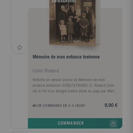
Mémoire de mon enfance bretonne
Colin Roland
Refonte en version poche de Mémoire de mon
enfance bretonne (978273735992-7). Roland Colin
est le fils d'un émigré breton élevé au pays par Marig
ar Rouz, son étonnante grand-mère qui a vécu trois
guerres (1870, 1914-1918, 1939- 1945), découvert
9,90 €
SUR COMMANDE EN 2-4 JOURS
Buffalo Bill et ses Indiens à Brest en 1889, et est
morte à presque 90 ans. Près d'elle, son petit-fils
reçoit le précieux viatique de la langue et de la
COMMANDER
culture des racines. Pour le jeune adolescent, la
guerre en Bretagne est une bouleversante épreuve,