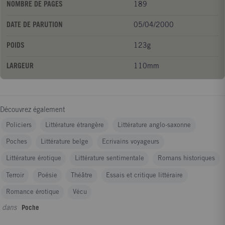
NOMBRE DE PAGES
189
DATE DE PARUTION
05/04/2000
POIDS
123g
LARGEUR
110mm
Découvrez également
Policiers
Littérature étrangère
Littérature anglo-saxonne
Poches
Littérature belge
Ecrivains voyageurs
Littérature érotique
Littérature sentimentale
Romans historiques
Terroir
Poésie
Théâtre
Essais et critique littéraire
Romance érotique
Vécu
dans
Poche