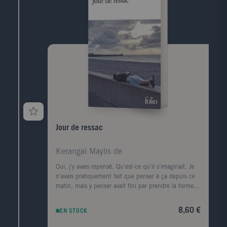
rencontres (François Mitterrand, Lucien Bodard...),
les paysages, les livres et les femmes de sa vie.
Jour de ressac
Kerangal Maylis de
Oui, j'y avais repensé. Qu'est-ce qu'il s'imaginait. Je
n'avais pratiquement fait que penser à ça depuis ce
matin, mais y penser avait fini par prendre la forme
d'une ville, d'un premier amour, la forme d'un porte-
conteneurs." Le corps d'un homme est retrouvé au
8,60 €
EN STOCK
pied de la digue Nord du Havre, avec, dans sa
poche, griffonné sur un ticket de cinéma, un numéro