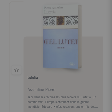
occasionnels de la galerie, qui furent un jour
époustouflés par tant de richesses, tant de beautés:
animaux empaillés, collections entomologiques,
magnifiques séries de planches imprimées. Tandis
que la reconstruction est engagée, l'énergie des uns a
rencontré la passion des autres. Parmi eux, l'écrivain
Pierre Assouline, qui présente cet hommage à une
grande maison appartenant à notre patrimoine
commun et dont la renaissance contentera nos
imaginaires comme notre soif de connaître
Lutetia
Assouline Pierre
Tapi dans les recoins les plus secrets du Lutetia, un
homme voit l'Europe s'enfoncer dans la guerre
mondiale. Édouard Kiefer, Alsacien, ancien flic des
RG. Détective chargé de la sécurité de l'hôtel et de