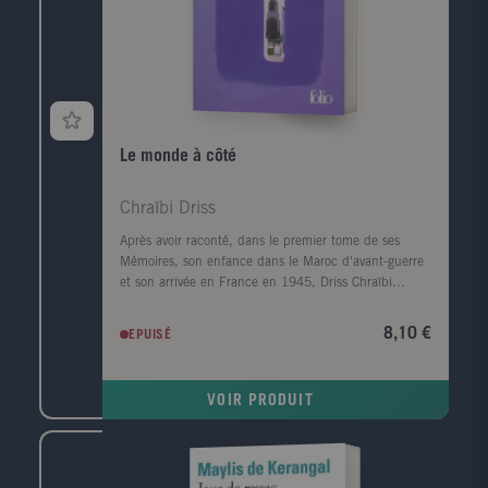
Le monde à côté
Chraïbi Driss
Après avoir raconté, dans le premier tome de ses
Mémoires, son enfance dans le Maroc d'avant-guerre
et son arrivée en France en 1945, Driss Chraïbi
reprend le fil de son récit autobiographique. Au
début des années 50, il découvre une autre planète,
8,10 €
EPUISÉ
l'Alsace, et s'y installe avec sa femme dans une sorte
d'ermitage amoureux voué à l'écriture. Puis ses
premiers succès d'écrivain le ramènent à Paris et la
VOIR PRODUIT
communauté maghrébine trouve en lui l'une de ses
premières voix dans le milieu littéraire. Défilent
ensuite les années France Culture, les années
canadiennes, les années à l'Ile d'Yeu, les amis et les