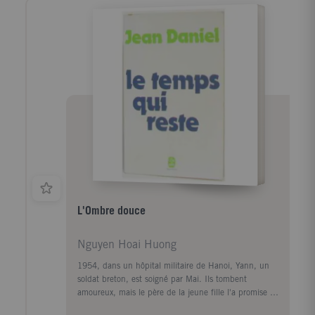
tempérée par la magie de la vie du terroir. A la
Libération, Roland Colin monte à Paris, en quête
d'un engagement social et professionnel dans un
monde à rebâtir. Il entre à l'Ecole de la France
d'Outremer où Senghor est son professeur. Négritude
et Celtitude se comprennent alors comme alliance
entre les identités et les solidarités nouvelles à
construire. Ce livre est l'histoire d'un parcours fertile
en expériences rejoignant les problèmes les plus vifs
du temps présent.
L'Ombre douce
Nguyen Hoai Huong
1954, dans un hôpital militaire de Hanoi, Yann, un
soldat breton, est soigné par Mai. Ils tombent
amoureux, mais le père de la jeune fille l'a promise à
un autre. Elle s'insurge, elle est bannie de la