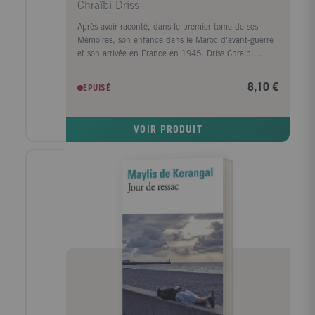
Chraïbi Driss
Après avoir raconté, dans le premier tome de ses
Mémoires, son enfance dans le Maroc d'avant-guerre
et son arrivée en France en 1945, Driss Chraïbi
reprend le fil de son récit autobiographique. Au
début des années 50, il découvre une autre planète,
8,10 €
EPUISÉ
l'Alsace, et s'y installe avec sa femme dans une sorte
d'ermitage amoureux voué à l'écriture. Puis ses
premiers succès d'écrivain le ramènent à Paris et la
VOIR PRODUIT
communauté maghrébine trouve en lui l'une de ses
premières voix dans le milieu littéraire. Défilent
ensuite les années France Culture, les années
canadiennes, les années à l'Ile d'Yeu, les amis et les
rencontres (François Mitterrand, Lucien Bodard...),
les paysages, les livres et les femmes de sa vie.