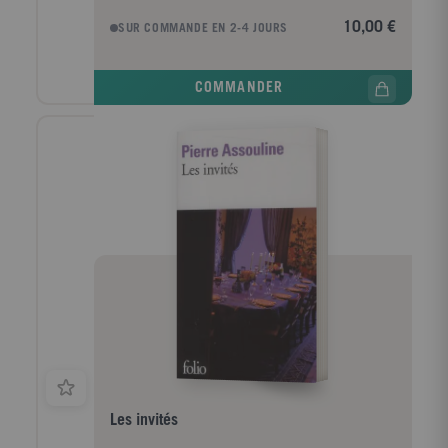
ses clients. Discret et intouchable, nul ne sait ce qu'il
10,00 €
SUR COMMANDE EN 2-4 JOURS
pense.Dans un Paris vaincu, occupé, humilié, aux
heures les plus sombres de la collaboration, cet
homme, pourtant, est hanté par une question :
COMMANDER
jusqu'où peut-on aller sans trahir sa conscience ? De
1938 à 1945, l'hôtel Lutetia - l'unique palace de la
rive gauche - partage le destin de la France. Entre ses
murs se succèdent, en effet, exilés, écrivains et
artistes, puis officiers nazis et trafiquants du marché
noir, pour laisser place enfin à la cohorte des
déportés de retour des camps. En accordant précision
biographique et souffle romanesque, Pierre Assouline
redonne vie à la légende perdue du grand hôtel, avec
un art du clair-obscur qui convient mieux que tout
autre au mythique Lutetia.
Les invités