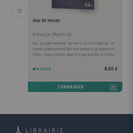
Jour de ressac
Kerangal Maylis de
Oui, j'y avais repensé. Qu'est-ce qu'il s'imaginait. Je
n'avais pratiquement fait que penser à ça depuis ce
matin, mais y penser avait fini par prendre la forme
d'une ville, d'un premier amour, la forme d'un porte-
conteneurs." Le corps d'un homme est retrouvé au
8,60 €
EN STOCK
pied de la digue Nord du Havre, avec, dans sa
poche, griffonné sur un ticket de cinéma, un numéro
de téléphone, celui de la narratrice. Convoquée par la
COMMANDER
police, elle prend le train pour Le Havre, ville de son
enfance, de sa jeunesse, qu'elle a quittée il y a
longtemps. Durant ce jour de retour, cherchant à
comprendre ce qui la lie à ce mort dont elle ignore
tout, elle va exhumer ses souvenirs mais aussi la
mémoire de cette ville traumatisée par la guerre, ce
qui a disparu, ce qui a survécu, et raviver les vestiges
d'un amour adolescent.