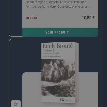
pauvreté règne et dévaste la région comme une
tornade. Le jeune Harry Crane découvre le corps
mutilé d'une femme noire sur le bord de la rivière
Sabine. Il est convaincu que le meurtre est l'oeuvre
10,50 €
EPUISÉ
de l'Homme-chèvre, un monstre de légende. Le
nombre de victimes s'alourdit, un homme est lynché
et le père de Harry, l'homme de loi local, enquête.
VOIR PRODUIT