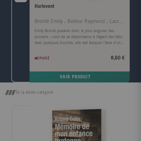
Hurlevent
Brontë Emily ; Bellour Raymond ; Lacretelle Jacque
Emily Brontë possède donc le plus singulier des
pouvoirs : celui de sa dépendance à l'égard des faits.
Avec quelques touches, elle sait évoquer l'âme d'un
visage et rendre le corps superflu ; en parlant de la
lande, elle fait souffler le vent et gronder le tonnerre.
8,60 €
EPUISÉ
Virginia Woolf. Quand, parmi tous les arbres, je
cherche celui dont la forme s'harmonise le mieux
avec le cadre du roman tragique d'Emily Brontë, c'est
VOIR PRODUIT
l'image d'un vieux robinier tortueux qui me vient à
l'esprit, d'un vieux robinier tordu par le vent qui
souffle toujours dans la même direction ; l'écorce est
De la même catégorie
noire, le tronc est creux et, dans ce creux, la pluie a
formé une petite flaque où baignent quelques feuilles
mortes. John Cowper Powys