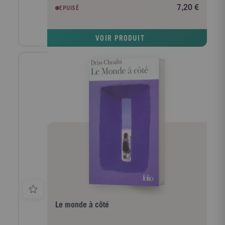
famille... Ils se marient en toute hâte, avant que
7,20 €
EPUISÉ
Yann rejoigne la cuvette de Diên Biên Phu. Après la
défaite de l'armée française, Yann est emmené dans
un camp d'internement. Dans une langue poétique,
VOIR PRODUIT
avec grâce et pudeur, Hoai Huong Nguyen peint le
Vietnam d'hier et un amour qui affronte la violence
d'une guerre. L'histoire bouleversante de Mai et de
Yann laisse percer la lumière des humbles héros qui
croient à la liberté et à l'absolu malgré les vicissitudes
de l'Histoire. Tout est là : l'Histoire, l'histoire, la
manière de les faire s'imbriquer, la netteté de
l'écriture, la volonté de trouver une parole adéquate à
la tragédie, la complexité des psychologies... "Un
instant de littérature pure." Yann Moix, Le Figaro
littéraire.
Le monde à côté