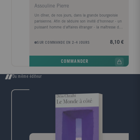
Assouline Pierre
Un dîner, de nos jours, dans la grande bourgeoisie
parisienne. Afin de séduire son invité d'honneur - un
puissant homme d'affaires étranger - la maîtresse de
maison a convié ses amis les plus remarquables. Mais
à la dernière minute, l'un d'entre eux se
8,10 €
SUR COMMANDE EN 2-4 JOURS
décommande: il n'y a plus que treize convives...
Comme le dîner doit commencer à tout prix, la
nouvelle "invitée" est choisie au mépris de la
COMMANDER
bienséance. Une véritable transgression. La
quatorzième convive devient alors le grain de sable
qui fait déraper la soirée. Pour l'émerveillement des
Du même éditeur
uns, pour le désespoir des autres. Tout dîner est une
aventure.