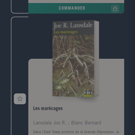
de téléphone, celui de la narratrice. Convoquée par la
COMMANDER
police, elle prend le train pour Le Havre, ville de son
enfance, de sa jeunesse, qu'elle a quittée il y a
longtemps. Durant ce jour de retour, cherchant à
comprendre ce qui la lie à ce mort dont elle ignore
tout, elle va exhumer ses souvenirs mais aussi la
mémoire de cette ville traumatisée par la guerre, ce
qui a disparu, ce qui a survécu, et raviver les vestiges
d'un amour adolescent.
Les marécages
Lansdale Joe R. ; Blanc Bernard
Dans l'East Texas profond de la Grande Dépression, la