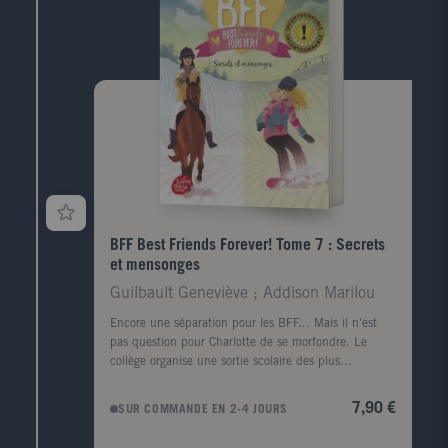
BFF Best Friends Forever! Tome 7 : Secrets
et mensonges
Guilbault Geneviève ; Addison Marilou
Encore une séparation pour les BFF... Mais il n'est
pas question pour Charlotte de se morfondre. Le
collège organise une sortie scolaire des plus
amusantes en ce début d'hiver : deux jours loin de sa
famille avec toute sa classe et plein d'activités
7,90 €
SUR COMMANDE EN 2-4 JOURS
sympas. Mais une fois sur place, Charlotte découvre
un secret qu'elle aurait mille fois préféré ne pas