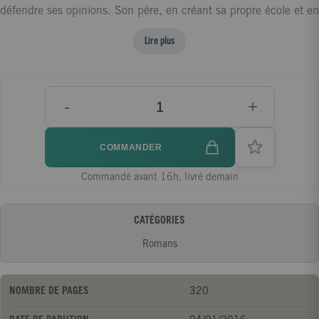
défendre ses opinions. Son père, en créant sa propre école et en
s'opposant ouvertement aux Talibans, lui a montré la voie. Il a
Lire plus
instillé en elle la soif d'apprendre, le désir de résister au
traitement des femmes dans son pays. Ce jour-là, le 9 octobre
2012, Malala rentre de l'école lorsque, soudain, le bus scolaire
-
+
s'arrête. Deux hommes armés lui tirent dessus. Son crime ?
Avoir osé prétendre aux mêmes droits que les garçons, et avoir
dénoncé les Talibans qui incendient les écoles et interdisent aux
COMMANDER
jeunes filles le droit à l'éducation. Pendant dix jours, Malala
Commandé avant 16h, livré demain
reste entre la vie et la mort. Mais malgré l'exil, les menaces, les
mois de rééducation, Malala est, plus que jamais, résolue à
CATÉGORIES
lutter pour ses convictions.
Romans
NOMBRE DE PAGES
320