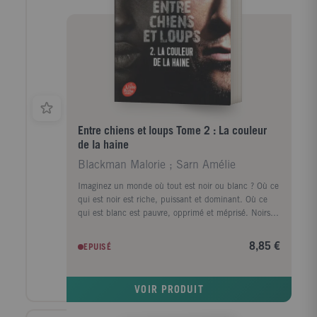
Entre chiens et loups Tome 2 : La couleur
de la haine
Blackman Malorie ; Sarn Amélie
Imaginez un monde où tout est noir ou blanc ? Où ce
qui est noir est riche, puissant et dominant. Où ce
qui est blanc est pauvre, opprimé et méprisé. Noirs et
Blancs ne se mélangent pas. Jamais. Pourtant, Callie
Rose est née. Enfant de l'amour pour Sephy et
8,85 €
EPUISÉ
Callun, ses parents. Enfant de la honte pour le
monde entier. Chacun doit alors choisir son camp et
sa couleur. Mais pour certains, cette couleur prend
VOIR PRODUIT
une teinte dangereuse... celle de la haine.Notes
Biographiques : Malorie Blackman est née en 1962, à