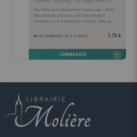
Horowitz Anthony ; Le Goyat Annick
Alex Rider va-t-il abandonner l'espionnage ? Après
avoir échappé à la mort, il est bien décidé à
reprendre sa vie d'adolescent ordinaire. Mais sa
rencontre avec Paul Drevin, le fils d'un milliardaire, à
qui il sauve la vie, propulse Alex au centre d'un
7,75 €
SUR COMMANDE EN 2-4 JOURS
conflit lié à la construction du premier hôtel de
l'espace : l'Arkange.
COMMANDER