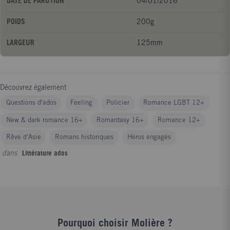
DATE DE PARUTION
04/01/2016
POIDS
200g
LARGEUR
125mm
Découvrez également
Questions d'ados
Feeling
Policier
Romance LGBT 12+
New & dark romance 16+
Romantasy 16+
Romance 12+
Rêve d'Asie
Romans historiques
Héros engagés
dans
Littérature ados
Pourquoi choisir Molière ?