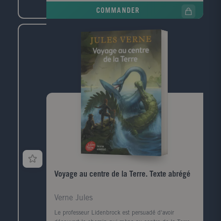
savoir. A l'autre bout du pays, Emilie est prête à tout
COMMANDER
pour oublier ses histoires d'amour rocambolesques.
Loin de sa famille et de sa BFF, elle se jette à pieds
joints dans une aventure équestre qui lui en fera voir
de toutes les couleurs. Charlotte et Emilie
parviendront-elles à résoudre tous leurs problèmes
malgré la distance qui les sépare ?
Voyage au centre de la Terre. Texte abrégé
Verne Jules
Le professeur Lidenbrock est persuadé d'avoir