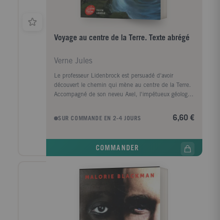
Voyage au centre de la Terre. Texte abrégé
Verne Jules
Le professeur Lidenbrock est persuadé d'avoir
découvert le chemin qui mène au centre de la Terre.
Accompagné de son neveu Axel, l'impétueux géologue
part en Islande. Là, au fond d'un volcan, les deux
explorateurs et leur guide s'enfoncent dans les
6,60 €
SUR COMMANDE EN 2-4 JOURS
entrailles mystérieuses du globe. Un voyage d'une
folle audace, véritable défi lancé à la science.
COMMANDER