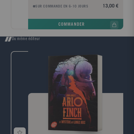
Valley in Pakistan, Malala was taught to stand up for
13,00 €
SUR COMMANDE EN 6-10 JOURS
her beliefs. When terrorists took control of her region
and declared girls were forbidden from going to
school, Malala fought for her right to an education.
COMMANDER
And, on 9 October 2012, she nearly paid the ultimate
price for her courage when she was shot on her way
home from school.No one expected her to
Du même éditeur
survive.Now, she is an international symbol of
peaceful protest and the youngest person ever to win
a Nobel Peace Prize.A must-read for anyone who
believes in the power of change.* This teen edition is
a first-hand account told in Malala's own words for
her generation. The paperback includes extra
material, a Q&A and updated discussion notes. * This
book inspired the film HE NAMED ME MALALA, the
winner of the BAFTA for Best Documentary.