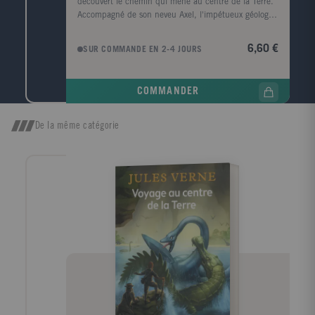
découvert le chemin qui mène au centre de la Terre.
Accompagné de son neveu Axel, l'impétueux géologue
part en Islande. Là, au fond d'un volcan, les deux
explorateurs et leur guide s'enfoncent dans les
6,60 €
SUR COMMANDE EN 2-4 JOURS
entrailles mystérieuses du globe. Un voyage d'une
folle audace, véritable défi lancé à la science.
COMMANDER
De la même catégorie