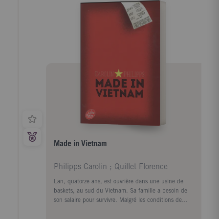
Londres. Tout d'abord ingénieur en informatique, elle
se consacre ensuite entièrement à l'écriture. Ses
romans ont obtenu de nombreux prix. Traduite en
plusieurs langues, elle est aujourd'hui devenue un
auteur incontournable de la littérature de jeunesse.
Made in Vietnam
Philipps Carolin ; Quillet Florence
Lan, quatorze ans, est ouvrière dans une usine de
baskets, au sud du Vietnam. Sa famille a besoin de
son salaire pour survivre. Malgré les conditions de
travail déplorables, la jeune fille doit apprendre à se
taire et à désobéir. Ses éclats de rire et son