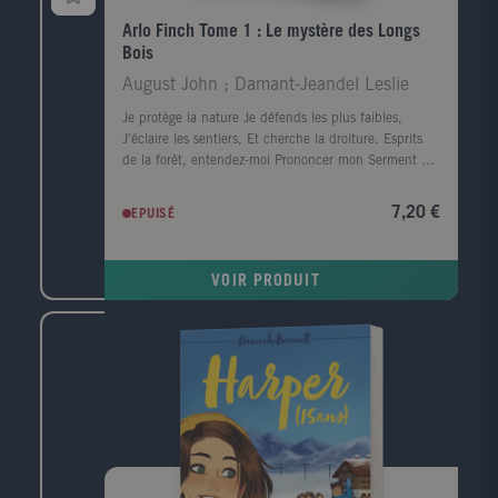
Arlo Finch Tome 1 : Le mystère des Longs
Bois
August John ; Damant-Jeandel Leslie
Je protège la nature Je défends les plus faibles,
J'éclaire les sentiers, Et cherche la droiture. Esprits
de la forêt, entendez-moi Prononcer mon Serment du
ranger" Quand Arlo rejoint les Rangers de Pine
Mountain, il n'imagine pas que, dans les mystérieux
7,20 €
EPUISÉ
Longs Bois qui entourent la ville, certaines pistes le
mèneront à la magie... et d'autres au danger.
VOIR PRODUIT