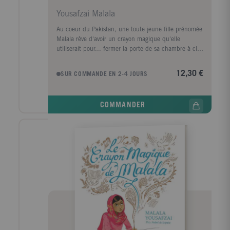
Yousafzai Malala
Au coeur du Pakistan, une toute jeune fille prénomée
Malala rêve d'avoir un crayon magique qu'elle
utiliserait pour... fermer la porte de sa chambre à clef
et éviter que ses frères ne viennent l'embêter, arrêter
le temps pour dormir une heure de plus tous les
12,30 €
SUR COMMANDE EN 2-4 JOURS
matins, effacer l'odeur des poubelles devant chez
elle... Mais plus elle grandit, plus ses rêves évoluent.
Car c'est avec un vrai stylo qu'on peut changer le
COMMANDER
monde : en apprenant à tous à lire et à écrire. "J'ai
compris ce jour que si j'avais un crayon magique, je
m'en servirais pour dessiner un nouveau monde, un
monde de paix, sans guerre, pauvreté ou famine. Un
monde où les garçons et les filles seraient égaux".
Plutôt que rêver seule dans sa chambre, Malala
raconte son histoire et devient porte-parole et
militante du droit des femmes.