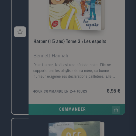
Harper (15 ans) Tome 3 : Les espoirs
Bennett Hannah
Pour Harper, Noël est une période noire. Elle ne
supporte pas les playlists de sa mère, sa bonne
humeur exagérée ses déclarations pailletées. Elle
prétend même que sa fille n'a pas de coeur.
Pourtant, Harper en a bien un, brisé en deux entre
6,95 €
SUR COMMANDE EN 2-4 JOURS
Declan et Josh. Elle croyait avoir déjà tout vécu à
Noël. Mais le choc a été de taille lorsque la sonnette
de la porte d'entrée a retenti.
COMMANDER