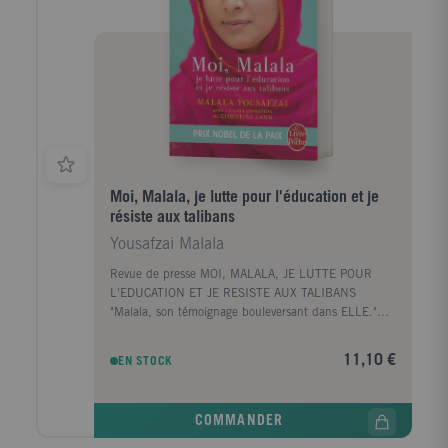
Moi, Malala, je lutte pour l'éducation et je
résiste aux talibans
Yousafzai Malala
Revue de presse MOI, MALALA, JE LUTTE POUR
L'EDUCATION ET JE RESISTE AUX TALIBANS
"Malala, son témoignage bouleversant dans ELLE."
Isabelle DuriezLire l'interview"Malala Yousafzai, 16
ans. Mon combat contre l'obscurantisme." Paris
11,10 €
EN STOCK
MatchLire les extraits"Malala, au nom de la paix."
Maud Vallereau MetronewsLire l'articleAu micro de
Domnique André, du service étranger de France Inter,
COMMANDER
Malala Yousafzai raconte son combat, ses envies, sa
jeunesse pas comme les autres.Ecouter l'interview --