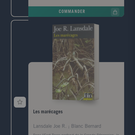
poche, griffonné sur un ticket de cinéma, un numéro
de téléphone, celui de la narratrice. Convoquée par la
COMMANDER
police, elle prend le train pour Le Havre, ville de son
enfance, de sa jeunesse, qu'elle a quittée il y a
longtemps. Durant ce jour de retour, cherchant à
comprendre ce qui la lie à ce mort dont elle ignore
tout, elle va exhumer ses souvenirs mais aussi la
mémoire de cette ville traumatisée par la guerre, ce
qui a disparu, ce qui a survécu, et raviver les vestiges
d'un amour adolescent.
Les marécages
Lansdale Joe R. ; Blanc Bernard