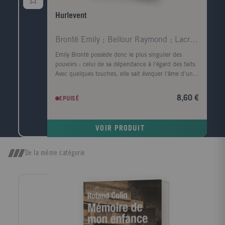
Hurlevent
Brontë Emily ; Bellour Raymond ; Lacretelle Jacque
Emily Brontë possède donc le plus singulier des
pouvoirs : celui de sa dépendance à l'égard des faits.
Avec quelques touches, elle sait évoquer l'âme d'un
visage et rendre le corps superflu ; en parlant de la
lande, elle fait souffler le vent et gronder le tonnerre.
8,60 €
EPUISÉ
Virginia Woolf. Quand, parmi tous les arbres, je
cherche celui dont la forme s'harmonise le mieux
avec le cadre du roman tragique d'Emily Brontë, c'est
VOIR PRODUIT
l'image d'un vieux robinier tortueux qui me vient à
l'esprit, d'un vieux robinier tordu par le vent qui
souffle toujours dans la même direction ; l'écorce est
De la même catégorie
noire, le tronc est creux et, dans ce creux, la pluie a
formé une petite flaque où baignent quelques feuilles
mortes. John Cowper Powys