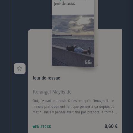
rencontres (François Mitterrand, Lucien Bodard...),
les paysages, les livres et les femmes de sa vie.
Jour de ressac
Kerangal Maylis de
Oui, j'y avais repensé. Qu'est-ce qu'il s'imaginait. Je
n'avais pratiquement fait que penser à ça depuis ce
matin, mais y penser avait fini par prendre la forme
d'une ville, d'un premier amour, la forme d'un porte-
conteneurs." Le corps d'un homme est retrouvé au
8,60 €
EN STOCK
pied de la digue Nord du Havre, avec, dans sa