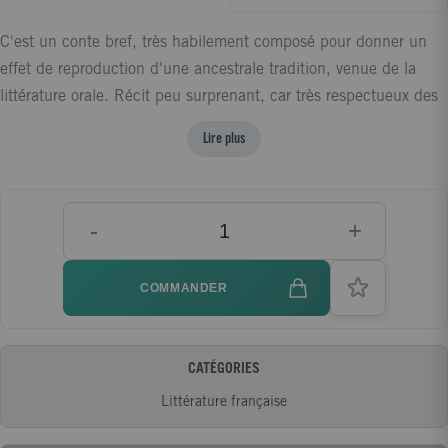
C'est un conte bref, très habilement composé pour donner un
effet de reproduction d'une ancestrale tradition, venue de la
littérature orale. Récit peu surprenant, car très respectueux des
schémas simples - le désir de richesse ; la crédulité des
Lire plus
hommes face au leurre de l'argent ; la difficile conquête de
l'objet censé apporter la richesse (ici, des saphirs) - et structuré
par toutes les étapes obligées de la dépossession - accidents,
-
+
naufrages, attaques de corsaires, morts, errances, pauvreté plus
grande qu'avant l'acquisition de la supposée fortune,
dénuement définitif. A quoi s'ajoutent des rituels plus
COMMANDER
particuliers à Yourcenar, comme l'automutilation. Plus encore
que l'anecdote, c'est l'atmosphère de ce conte qui préfigure les
Nouvelles orientales. J. S.
CATÉGORIES
Littérature française