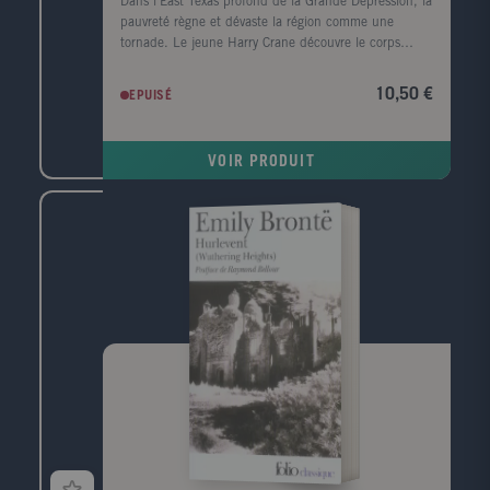
Dans l'East Texas profond de la Grande Dépression, la
pauvreté règne et dévaste la région comme une
tornade. Le jeune Harry Crane découvre le corps
mutilé d'une femme noire sur le bord de la rivière
Sabine. Il est convaincu que le meurtre est l'oeuvre
10,50 €
EPUISÉ
de l'Homme-chèvre, un monstre de légende. Le
nombre de victimes s'alourdit, un homme est lynché
et le père de Harry, l'homme de loi local, enquête.
VOIR PRODUIT