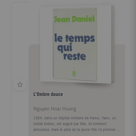
guerre en Bretagne est une bouleversante épreuve,
tempérée par la magie de la vie du terroir. A la
Libération, Roland Colin monte à Paris, en quête
d'un engagement social et professionnel dans un
monde à rebâtir. Il entre à l'Ecole de la France
d'Outremer où Senghor est son professeur. Négritude
et Celtitude se comprennent alors comme alliance
entre les identités et les solidarités nouvelles à
construire. Ce livre est l'histoire d'un parcours fertile
en expériences rejoignant les problèmes les plus vifs
du temps présent.
L'Ombre douce
Nguyen Hoai Huong
1954, dans un hôpital militaire de Hanoi, Yann, un
soldat breton, est soigné par Mai. Ils tombent
amoureux, mais le père de la jeune fille l'a promise à
un autre. Elle s'insurge, elle est bannie de la