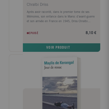
Chraïbi Driss
Après avoir raconté, dans le premier tome de ses
Mémoires, son enfance dans le Maroc d'avant-guerre
et son arrivée en France en 1945, Driss Chraïbi
reprend le fil de son récit autobiographique. Au
début des années 50, il découvre une autre planète,
8,10 €
EPUISÉ
l'Alsace, et s'y installe avec sa femme dans une sorte
d'ermitage amoureux voué à l'écriture. Puis ses
premiers succès d'écrivain le ramènent à Paris et la
VOIR PRODUIT
communauté maghrébine trouve en lui l'une de ses
premières voix dans le milieu littéraire. Défilent
ensuite les années France Culture, les années
canadiennes, les années à l'Ile d'Yeu, les amis et les
rencontres (François Mitterrand, Lucien Bodard...),
les paysages, les livres et les femmes de sa vie.