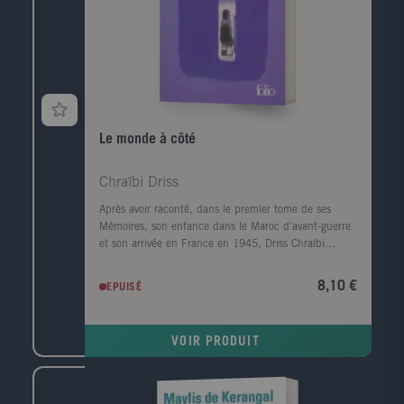
Le monde à côté
Chraïbi Driss
Après avoir raconté, dans le premier tome de ses
Mémoires, son enfance dans le Maroc d'avant-guerre
et son arrivée en France en 1945, Driss Chraïbi
reprend le fil de son récit autobiographique. Au
début des années 50, il découvre une autre planète,
8,10 €
EPUISÉ
l'Alsace, et s'y installe avec sa femme dans une sorte
d'ermitage amoureux voué à l'écriture. Puis ses
premiers succès d'écrivain le ramènent à Paris et la
VOIR PRODUIT
communauté maghrébine trouve en lui l'une de ses
premières voix dans le milieu littéraire. Défilent
ensuite les années France Culture, les années
canadiennes, les années à l'Ile d'Yeu, les amis et les