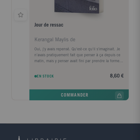
Jour de ressac
Kerangal Maylis de
Oui, j'y avais repensé. Qu'est-ce qu'il s'imaginait. Je
n'avais pratiquement fait que penser à ça depuis ce
matin, mais y penser avait fini par prendre la forme
d'une ville, d'un premier amour, la forme d'un porte-
conteneurs." Le corps d'un homme est retrouvé au
8,60 €
EN STOCK
pied de la digue Nord du Havre, avec, dans sa
poche, griffonné sur un ticket de cinéma, un numéro
de téléphone, celui de la narratrice. Convoquée par la
COMMANDER
police, elle prend le train pour Le Havre, ville de son
enfance, de sa jeunesse, qu'elle a quittée il y a
longtemps. Durant ce jour de retour, cherchant à
comprendre ce qui la lie à ce mort dont elle ignore
tout, elle va exhumer ses souvenirs mais aussi la
mémoire de cette ville traumatisée par la guerre, ce
qui a disparu, ce qui a survécu, et raviver les vestiges
d'un amour adolescent.