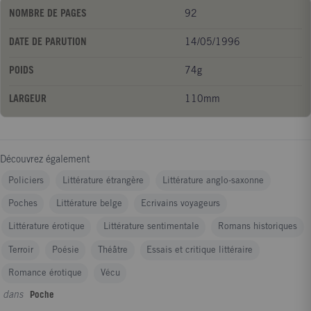
NOMBRE DE PAGES
92
DATE DE PARUTION
14/05/1996
POIDS
74g
LARGEUR
110mm
Découvrez également
Policiers
Littérature étrangère
Littérature anglo-saxonne
Poches
Littérature belge
Ecrivains voyageurs
Littérature érotique
Littérature sentimentale
Romans historiques
Terroir
Poésie
Théâtre
Essais et critique littéraire
Romance érotique
Vécu
dans
Poche