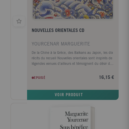
NOUVELLES ORIENTALES CD
YOURCENAR MARGUERITE
De la Chine à la Grèce, des Balkans au Japon, les dix
récits du recueil Nouvelles orientales sont inspirés de
légendes venues d'ailleurs et témoignent du désir de
montrer l'intime emmêlement du mythe et de la vie.
Marguerite Yourcenar nous promène entre le rêve et
16,15 €
EPUISÉ
la réalité, les choses et l'apparence des choses et
médite sur le devenir des hommes, toujours en quête
de sagesse.
VOIR PRODUIT