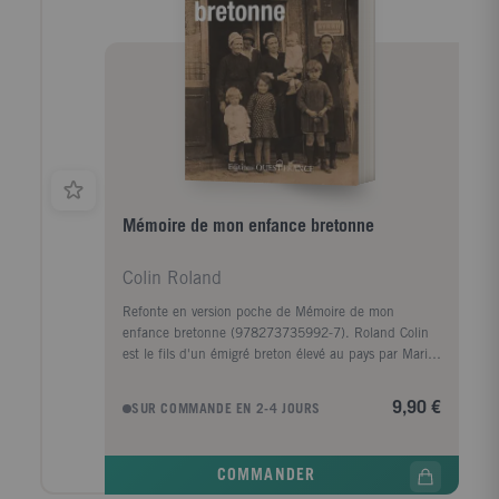
Mémoire de mon enfance bretonne
Colin Roland
Refonte en version poche de Mémoire de mon
enfance bretonne (978273735992-7). Roland Colin
est le fils d'un émigré breton élevé au pays par Marig
ar Rouz, son étonnante grand-mère qui a vécu trois
guerres (1870, 1914-1918, 1939- 1945), découvert
9,90 €
SUR COMMANDE EN 2-4 JOURS
Buffalo Bill et ses Indiens à Brest en 1889, et est
morte à presque 90 ans. Près d'elle, son petit-fils
reçoit le précieux viatique de la langue et de la
COMMANDER
culture des racines. Pour le jeune adolescent, la