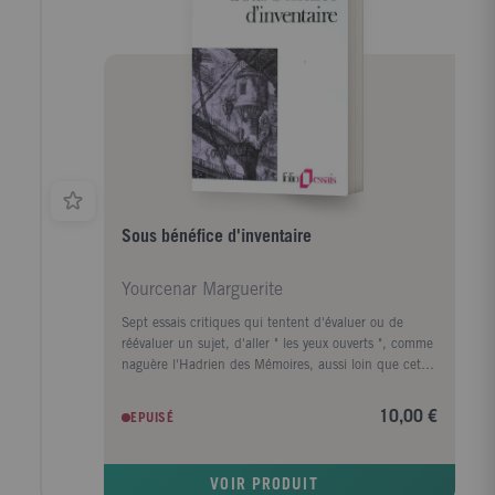
Sous bénéfice d'inventaire
Yourcenar Marguerite
Sept essais critiques qui tentent d'évaluer ou de
réévaluer un sujet, d'aller " les yeux ouverts ", comme
naguère l'Hadrien des Mémoires, aussi loin que cet
examen nous mène. Une étude sur l'Histoire Auguste,
ce recueil de chroniques violemment partiales, parfois
10,00 €
EPUISÉ
scandaleuses, qui est néanmoins l'une de nos sources
les plus importantes pour l'histoire de la Rome de la
décadence. Deux essais écrits, dirait-on, en marge de
VOIR PRODUIT
l'?uvre au Noir, l'un consacré aux Tragiques d'Agrippa