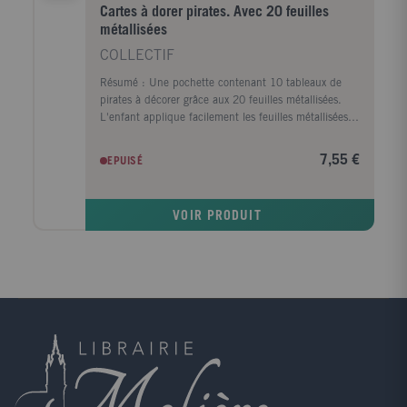
Cartes à dorer pirates. Avec 20 feuilles
métallisées
COLLECTIF
Résumé : Une pochette contenant 10 tableaux de
pirates à décorer grâce aux 20 feuilles métallisées.
L'enfant applique facilement les feuilles métallisées
sur des zones autocollantes prédécoupées. Et grâce
aux pas à pas du livret, il peut réaliser des créations
7,55 €
EPUISÉ
originales avec ses tableaux (un cadre photos, une
carte d'anniversaire, un calendrier...) et les offrir à ses
proches !
VOIR PRODUIT