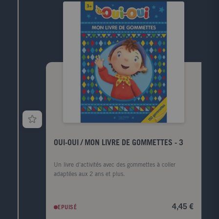
OUI-OUI / MON LIVRE DE GOMMETTES - 3
Un livre d'activités avec des gommettes à coller
adaptées aux 2 ans et plus.
4,45 €
EPUISÉ