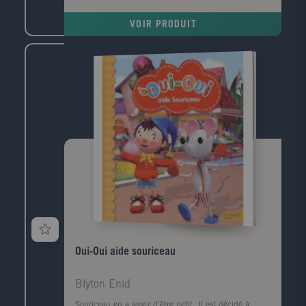
VOIR PRODUIT
Oui-Oui aide souriceau
Blyton Enid
Souriceau en a assez d'être petit. Il est décidé à