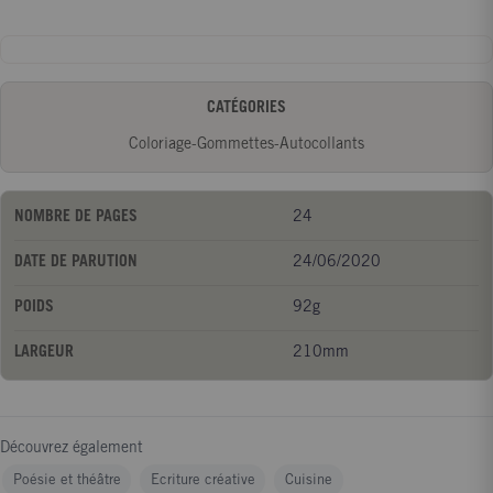
CATÉGORIES
Coloriage-Gommettes-Autocollants
NOMBRE DE PAGES
24
DATE DE PARUTION
24/06/2020
POIDS
92g
LARGEUR
210mm
Découvrez également
Poésie et théâtre
Ecriture créative
Cuisine