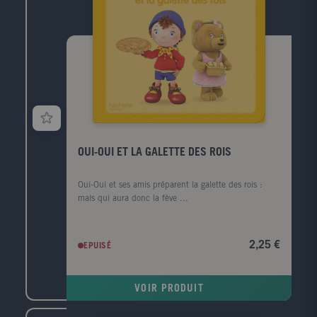
OUI-OUI ET LA GALETTE DES ROIS
Oui-Oui et ses amis préparent la galette des rois :
mais qui aura donc la fève ...
2,25 €
EPUISÉ
VOIR PRODUIT