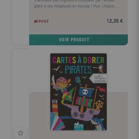
5 animaux totu mignons à compléter par l'enfant
grâce à des mosaïques en mousse ! Pour chaque
dessin, un modèle guide l'enfant dans sa réalisation.
Une activité créative gratifiante et apaisante pour
12,35 €
EPUISÉ
l'enfant, qui développe la motricité et la
ocncentration !
VOIR PRODUIT