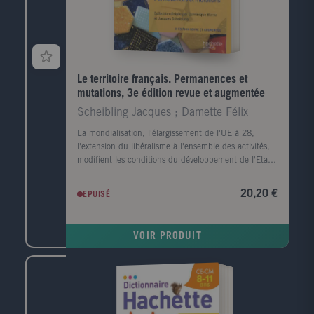
Le territoire français. Permanences et
mutations, 3e édition revue et augmentée
Scheibling Jacques ; Damette Félix
La mondialisation, l'élargissement de l'UE à 28,
l'extension du libéralisme à l'ensemble des activités,
modifient les conditions du développement de l'Etat-
nation qui perd de sa substance au profit de logiques
économiques et politiques supranationales. Nous
20,20 €
EPUISÉ
assistons à un changement d'échelle des problèmes
territoriaux : ils deviennent infra-régionaux et
renvoient à l'Etat et non à l'Europe. Cet ouvrage,
VOIR PRODUIT
entièrement mis à jour, s'adresse aux étudiants en
géographie et en histoire, aux candidats aux concours
de l'enseignement, aux élèves des classes
préparatoires ainsi qu'aux professeurs d'histoire-
géographie.