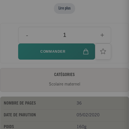
pour chaque activité Des lignes d’écriture pour s’exercer + Des
Lire plus
autocollants pour les activités et s’amuser+ Un grand poster de
l’alphabet autour de l’univers de la Reine des neiges.
-
+
COMMANDER
CATÉGORIES
Scolaire maternel
NOMBRE DE PAGES
36
DATE DE PARUTION
05/02/2020
POIDS
160g