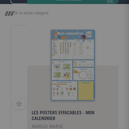
contexte - 5 000 synonymes et contraires pour
enrichir son vocabulaire - Des remarques de
grammaire, d'orthographe, de prononciation, l'origine
De la même catégorie
des mots, les mots de la même famille - Les variantes
orthographiques issues des rectifications de
l'orthographe - Des tableaux de conjugaison - Les
noms des habitants des pays et des régions CE-CM 8-
11 ans
LES POSTERS EFFACABLES - MON
CALENDRIER
MARGO MARIE