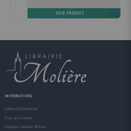
entraînement à l'écriture et aux premières notions de
mathématiques ; des activités sur la reconnaissance
VOIR PRODUIT
de lettres et de sons ; des pages de découverte pour
stimuler la curiosité et le sens de l'observation ; 3
belles histoires, que vous pourrez lire à l'enfant. Ces
histoires sont également téléchargeables au format
MP3 sur notre site www.parascolaire.hachette-
education.com. En fin de cahier, des conseils vous
aideront à mettre à profit ce cahier de vacances.
INFORMATIONS
Lettre d'informations
Frais de livraison
Chèques Cadeaux Molière