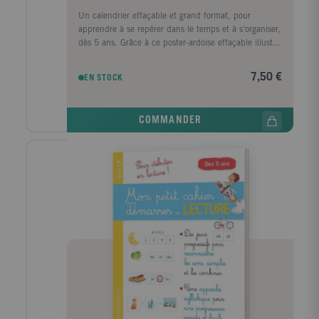
Un calendrier effaçable et grand format, pour
apprendre à se repérer dans le temps et à s'organiser,
dès 5 ans. Grâce à ce poster-ardoise effaçable illustré
et grand format (45 x 72 cm), votre enfant apprendra
à se repérer dans le temps. Pratique pour toute la
7,50 €
EN STOCK
famille, ce calendrier perpétuel comporte plusieurs
zones effaçables pour inscrire la date, noter son
humeur du jour, décrire le temps qu'il fait et planifier
COMMANDER
ses activités de la semaine : goûter d'anniversaire,
sport, cours de musique, vacances... Accroché dans
la chambre ou dans la cuisine, ce calendrier
accompagnera votre enfant au fil des ans, et lui
donnera l'occasion d'apprendre de façon ludique les
premières notions temporelles et à organiser son
emploi du temps.