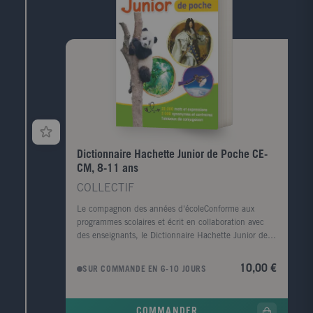
Dictionnaire Hachette Junior de Poche CE-
CM, 8-11 ans
COLLECTIF
Le compagnon des années d'écoleConforme aux
programmes scolaires et écrit en collaboration avec
des enseignants, le Dictionnaire Hachette Junior de
poche guidera les enfants dans leur maîtrise
progressive de la langue française. Un dictionnaire
10,00 €
SUR COMMANDE EN 6-10 JOURS
pour apprendre et comprendre- 25 000 mots et
expressions courantes - des définitions claires et
précises - plus de 30 000 exemples d'emploi en
COMMANDER