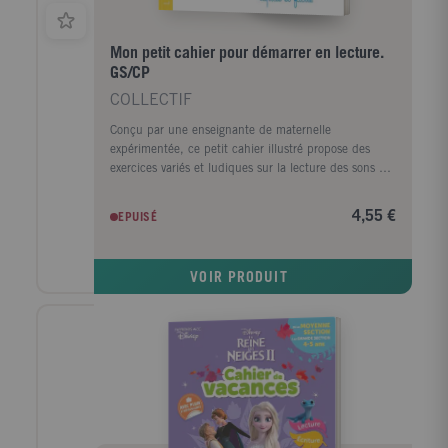
Mon petit cahier pour démarrer en lecture.
GS/CP
COLLECTIF
Conçu par une enseignante de maternelle
expérimentée, ce petit cahier illustré propose des
exercices variés et ludiques sur la lecture des sons et
le déchiffrage des premiers mots , pour un
apprentissage simple et progressif (sons simples,
4,55 €
EPUISÉ
syllabes simples (consonne + voyelle), puis sons de
deux lettres, syllabes plus complexes : consonne +
son de deux lettres).
VOIR PRODUIT