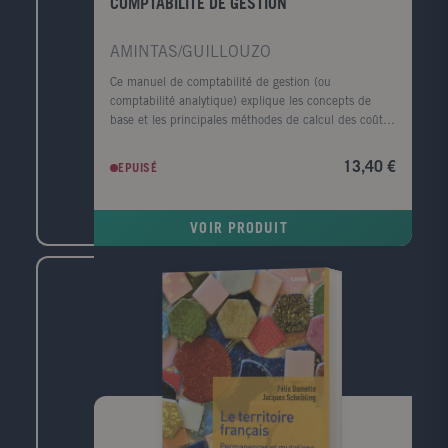
COMPTABILITE DE GESTION
AMINTAS/GUILLOUZO
Ce manuel de comptabilité de gestion (ou
comptabilité analytique) explique les concepts de
base et les principales méthodes de calcul des coûts.
Particulièrement pédagogique, il a été conçu à
l'intention des filières généralistes (sciences
13,40 €
EPUISÉ
économiques et AES, filières LEA, écoles de
commerce, MSG) et des formations intégrant un
enseignement de comptabilité de gestion (IUT, BTS).
VOIR PRODUIT
Il convient également aux étudiants des filières
comptables (DCG, DCSG, MSTCF). Chaque chapitre
comporte une partie de cours, une application
détaillée et des exercices corrigés.