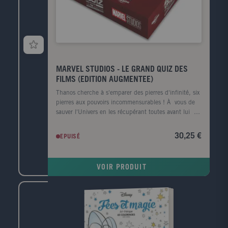
MARVEL STUDIOS - LE GRAND QUIZ DES
FILMS (EDITION AUGMENTEE)
Thanos cherche à s'emparer des pierres d'infinité, six
pierres aux pouvoirs incommensurables ! À vous de
sauver l'Univers en les récupérant toutes avant lui :
lancez le dé, tirez une carte et montrez que vous êtes
incollable sur les films du Marvel Cinematic Universe
30,25 €
EPUISÉ
! + de 750 questions sur les films Marvel, d'Iron
Manà Ant-Man et la Guêpe: Quantumania 1 livre de
règles 20 cartes Bonus 1 dé pyramidal
VOIR PRODUIT