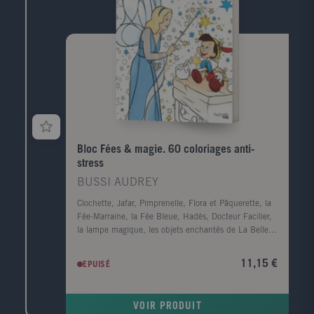
Bloc Fées & magie. 60 coloriages anti-
stress
BUSSI AUDREY
Clochette, Jafar, Pimprenelle, Flora et Pâquerette, la
Fée-Marraine, la Fée Bleue, Hadès, Docteur Facilier,
la lampe magique, les objets enchantés de La Belle
et la Bête... la magie est partout dans les films
d'animation Disney. Redécouvrez les sorciers, les fées
11,15 €
EPUISÉ
et les objets magiques des grands classiques de
l'animation à travers 60 coloriages inédits.
VOIR PRODUIT