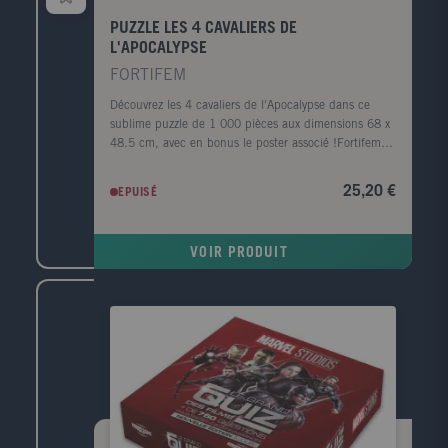
PUZZLE LES 4 CAVALIERS DE
L'APOCALYPSE
FORTIFEM
Découvrez les 4 cavaliers de l'Apocalypse dans ce
sublime puzzle de 1 000 pièces aux dimensions 68 x
48.5 cm, avec en bonus le poster associé !Fortifem,
c'est l'alliance sur le papier d'Adrian Havet et Jesse
Daubertes, deux amis graphistes de formation qui
25,20 €
EPUISÉ
sous ce nom ont décidé de s'adonner à leur passion
commune, l'illustration. De leurs inspirations et de
leurs rêveries a émergé un style à mi-chemin, entre
VOIR PRODUIT
les gravures anciennes et le tatouage moderne,
souvent sombre mais jamais sans décalage, comme le
représentent bien ces Cavaliers de l'Apocalypse
paradant sur des monutures assez inattendues.
Travaillant depuis désormais 10 ans pour la musique
métal qu'ils affectionnent particulièrement, ils ont
collaboré avec des groupes tels que Rammstein,
Queens of the Stone, Slipknot et Gojia.