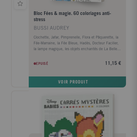
Bloc Fées & magie. 60 coloriages anti-
stress
BUSSI AUDREY
Clochette, Jafar, Pimprenelle, Flora et Pâquerette, la
Fée-Marraine, la Fée Bleue, Hadès, Docteur Facilier,
la lampe magique, les objets enchantés de La Belle
et la Bête... la magie est partout dans les films
d'animation Disney. Redécouvrez les sorciers, les fées
11,15 €
EPUISÉ
et les objets magiques des grands classiques de
l'animation à travers 60 coloriages inédits.
VOIR PRODUIT