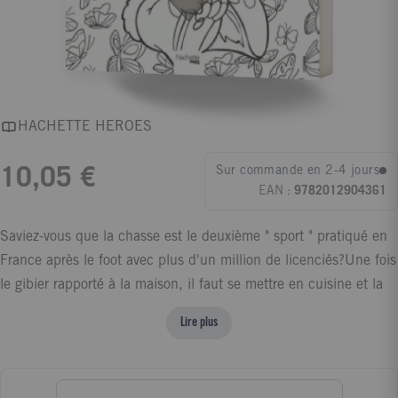
HACHETTE HEROES
Sur commande en 2-4 jours
10,05 €
EAN :
9782012904361
Saviez-vous que la chasse est le deuxième " sport " pratiqué en
France après le foot avec plus d'un million de licenciés?Une fois
le gibier rapporté à la maison, il faut se mettre en cuisine et la
littérature en la matière est rare et surtout très classique; Jean-
Lire plus
François Mallet a donc concocté 45 recettes originales,
créatives, simplissimes et délicieuses pour retour de chasse.Vous
allez être surpris de ces recettes qui sortent des sentiers battus.