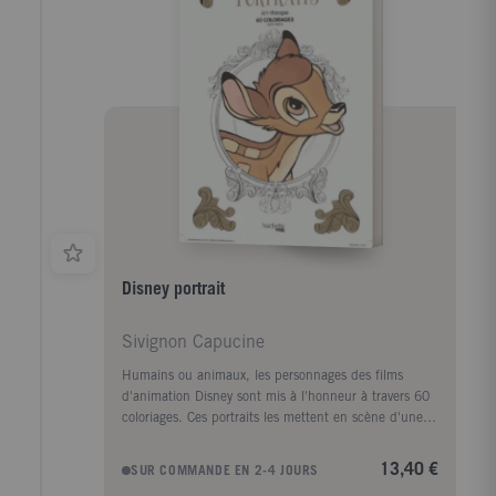
Disney portrait
Sivignon Capucine
Humains ou animaux, les personnages des films
d'animation Disney sont mis à l'honneur à travers 60
coloriages. Ces portraits les mettent en scène d'une
façon inédite. Vaiana, Yzma, Vanellope, Nick, Judy,
Hercule, Clochette, Alice, Figaro, Merlin... petits,
13,40 €
SUR COMMANDE EN 2-4 JOURS
mignons, enfants, adultes, méchants ou héros,