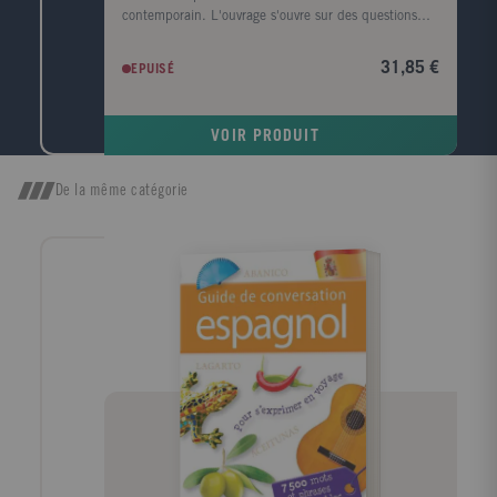
contemporain. L'ouvrage s'ouvre sur des questions
d'actualité: L'immigration est-elle une bonne chose
pour l'économie ? Le chômage va-t-il baisser ? Quel
31,85 €
EPUISÉ
impact économique a le réchauffement climatique ? ?
Viennent ensuite Les temps forts qui retracent les
grandes étapes de l'histoire économique depuis
VOIR PRODUIT
l'esclavage antique jusqu'à la crise financière
actuelle?Enfin, la troisième partie est consacrée au
dictionnaire: plus de 700 entrées sur les concepts,
De la même catégorie
les personnalités, les grandes problématiques et les
grandes puissances économiques.