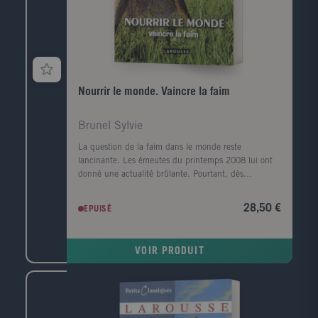
Nourrir le monde. Vaincre la faim
Brunel Sylvie
La question de la faim dans le monde reste
lancinante. Les émeutes du printemps 2008 lui ont
donné une actualité brûlante. Pourtant, dès
l'automne de la même année, le retour des bonnes
récoltes et la crise financière des pays riches faisaient
28,50 €
EPUISÉ
de nouveau passer au second plan le scandale de la
faim. Ce n'est en effet que lorsque le monde craint
de manquer de nourriture qu'il se préoccupe de la
VOIR PRODUIT
production alimentaire. Que les récoltes soient
bonnes, et les préoccupations quotidiennes
reprennent le dessus: faire rouler les voitures (
agrocarburants ), produire en masse pour l'industrie
agroalimentaire ( OGM ), se débarrasser des