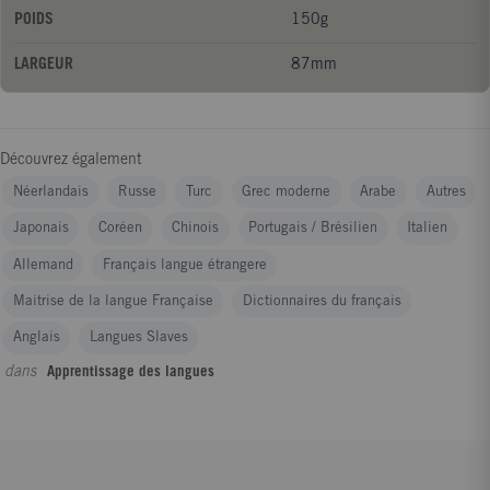
POIDS
150g
LARGEUR
87mm
Découvrez également
Néerlandais
Russe
Turc
Grec moderne
Arabe
Autres
Japonais
Coréen
Chinois
Portugais / Brésilien
Italien
Allemand
Français langue étrangere
Maitrise de la langue Française
Dictionnaires du français
Anglais
Langues Slaves
dans
Apprentissage des langues