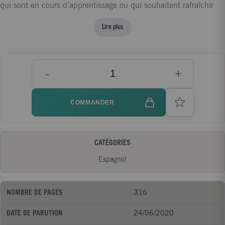
qui sont en cours d’apprentissage ou qui souhaitent rafraîchir
leurs connaissances en espagnol. Avec des rappels des points
Lire plus
de grammaire les plus indispensables, des listes de vocabulaire
et d'expressions indispensables.
-
+
COMMANDER
CATÉGORIES
Espagnol
NOMBRE DE PAGES
316
DATE DE PARUTION
24/06/2020