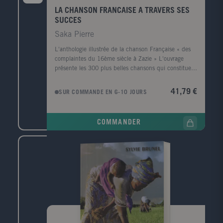
LA CHANSON FRANCAISE A TRAVERS SES
SUCCES
Saka Pierre
L'anthologie illustrée de la chanson Française « des
complaintes du 16ème siècle à Zazie » L'ouvrage
présente les 300 plus belles chansons qui constituent
le patrimoine chanté de la France. Chaque partie
comporte une introduction puis une vingtaine de
41,79 €
SUR COMMANDE EN 6-10 JOURS
chansons classées chronologiquement, chacune étant
présentée par une petite introduction. Les 2/3 des
chansons concernent la période de 1945 à nos jours,
COMMANDER
avec en moyenne 4 chansons par année. Un index
général des chansons complète l'ouvrage. 16 pages
supplémentaires couvrent la période 1996-1999, avec
une dizaine de nouvelles chansons (Zazie, Garou,
Brigitte Fontaine, etc.) Public: Public familial pour
retrouver ensemble les grands succès de plusieurs
générations