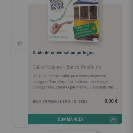
faciliter sa recherche. La traduction est accompagnée
d'une transcription phonétique simplifiée.3) Deux
dictionnaires de 5 000 mots: les dictionnaires
français-espagnol, espagnol-français contiennent les
mots les plus fréquents ainsi que les mots utiles en
voyage.
Guide de conversation portugais
Cabral Debora - Barros Odette de
Un guide indispensable pour communiquer en
portugais. Pour s'exprimer facilement en voyage :
1500 phrases, classées par thème ; 1000 mots très
fréquents ; La prononciation des phrases et des mots
; Une grammaire détaillée ; Un dictionnaire français-
8,90 €
SUR COMMANDE EN 6-10 JOURS
portugais de 2500 mots. Pour être à l'aise dans
toutes les situations : Des conseils pratiques pour les
séjours touristiques ou les voyages d'affaires ; Des
COMMANDER
informations culturelles ; Un dictionnaire portugais-
français de 2500 mots. En supplément : 250 phrases
prononcées en MP3 à télécharger ou à consulter sur