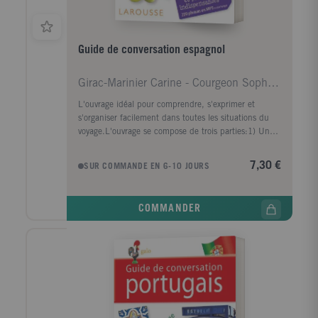
Guide de conversation espagnol
Girac-Marinier Carine - Courgeon Sophie - Tarradas
L'ouvrage idéal pour comprendre, s'exprimer et
s'organiser facilement dans toutes les situations du
voyage.L'ouvrage se compose de trois parties:1) Une
introduction aux bases de la langue:Une grammaire
essentielle et conviviale met en avant les points
7,30 €
SUR COMMANDE EN 6-10 JOURS
communs entre le français et l'espagnol.2) Un
«phrasebook» de 1 500 phrases et expressions
indispensables classées par thème:Ce «phrasebook»
COMMANDER
présente les différents thèmes abordés (communiquer
- organiser son séjour - se déplacer - se loger - à table
- en ville - loisirs en plein air - shopping - urgences)
par fiche d'une page ou d'une double-page.De très
riches informations pratiques et culturelles sont
données dans les pages d'ouverture de chaque thème
et dans de très nombreux encadrés.Chaque phrase
contient un mot-clé en français permettant de