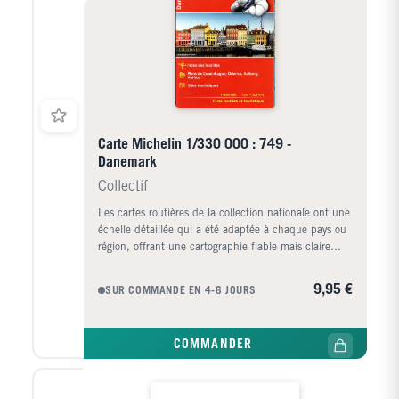
Carte Michelin 1/330 000 : 749 -
Danemark
Collectif
Les cartes routières de la collection nationale ont une
échelle détaillée qui a été adaptée à chaque pays ou
région, offrant une cartographie fiable mais claire
pour faciliter les déplacements et l'orientation. Grâce
à la fois à leur mise à jour annuelle et à la grande
9,95 €
SUR COMMANDE EN 4-6 JOURS
diversité des informations recueillies dans leurs
panneaux conventionnels, au moyen de pictogrammes
faciles à comprendre, les cartes nationales sont un
COMMANDER
outil indispensable, non seulement pour voyager en
toute sécurité, mais aussi, grâce à la informations
touristiques qui intègre, pour découvrir de nouveaux