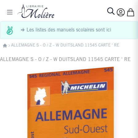
Allez au contenu
Basculer la navigation
Mon p
Rechercher
⇒
Les listes des manuels scolaires sont ici
ALLEMAGNE S - O / Z - W DUITSLAND 11545 CARTE ' RE
ALLEMAGNE S - O / Z - W DUITSLAND 11545 CARTE ' RE