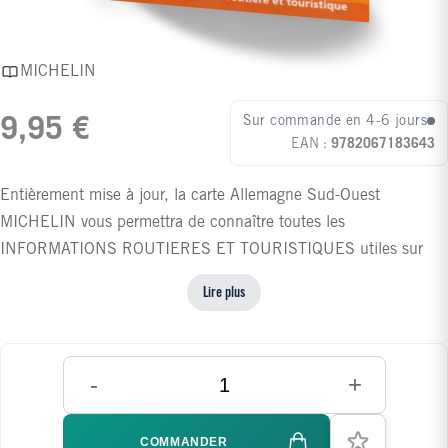
MICHELIN
Sur commande en 4-6 jours
9,95 €
EAN :
9782067183643
Entièrement mise à jour, la carte Allemagne Sud-Ouest
MICHELIN vous permettra de connaître toutes les
INFORMATIONS ROUTIERES ET TOURISTIQUES utiles sur
cette région pour optimiser vos déplacements : un INDEX DES
Lire plus
LOCALITES, le TABLEAU DES DISTANCES et TEMPS DE
PARCOURS. Son échelle au 1/300 000 soit 1 cm = 3 km vous
permet de visualiser facilement les grands axes comme les
-
+
petites routes. Pour mieux circuler aux abords des villes, aidez-
vous des PLANS de Stuttgart, Karlsruhe, Mannheim et Friburg.
COMMANDER