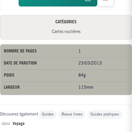
CATÉGORIES
Cartes routières
NOMBRE DE PAGES
1
DATE DE PARUTION
23/03/2013
POIDS
84g
LARGEUR
115mm
Découvrez également
Guides
Beaux livres
Guides pratiques
dans
Voyage