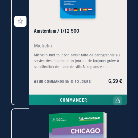
Amsterdam / 1/12 500
Michelin
Michelin met tout son savoir faire de cartographie au
service des citadins d'un jour ou de toujours grâce à
sa collection de plans de ville.Nos plans vous
guideront dans Paris ou dans les grandes villes
européennes grâce aux nombreuses informations
6,59 €
SUR COMMANDE EN 6-10 JOURS
(sens de circulation, transport en commun, parking,
station de taxi, ...)Nos formats, plan plié ou atlas de
ville, répondront à vos différents besoins.
COMMANDER