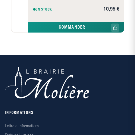
Longues Distances: ? Mise à jour 2026 ? Une vue
d'ensemble claire du pays ? Une cartographie précise
10,95 €
EN STOCK
et ultra lisible ? Echelle : 1/1 000 000 ème (1 cm =
10 km) ? Format : 11.1 x 0.5 x 22 cm ? Les plus :
itinéraires conseillés, légende intuitive, informations
COMMANDER
routières, principaux sites touristiques du Guide Vert
MICHELIN, index des localités ? Et surtout un
support ULTRA-RESISTANT, résistant à l'eau et aux
déchirures ! Pensez à utiliser en complément notre
collection de Guide Vert des régions de France, notre
collection de Guide Vert Week&GO en France...
INFORMATIONS
Lettre d'informations