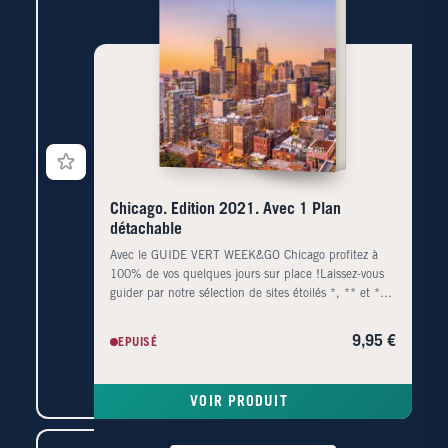
Chicago. Edition 2021. Avec 1 Plan
détachable
Avec le GUIDE VERT WEEK&GO Chicago profitez à
100% de vos quelques jours sur place !Laissez-vous
guider par notre sélection de sites étoilés *, ** et ***
et identifiez en un clin d??il les immanquables et nos
coups de c'ur.Découvrez plus de 100 adresses pour
9,95 €
EPUISÉ
vous restaurer, prendre un verre, faire du shopping,
sortir ou encore vous loger. Retrouvez les conseils
pratiques et les bons plans dénichés par nos
VOIR PRODUIT
auteurs.Profitez également d'un plan d'ensemble
détachable avec adresses et sites positionnés."