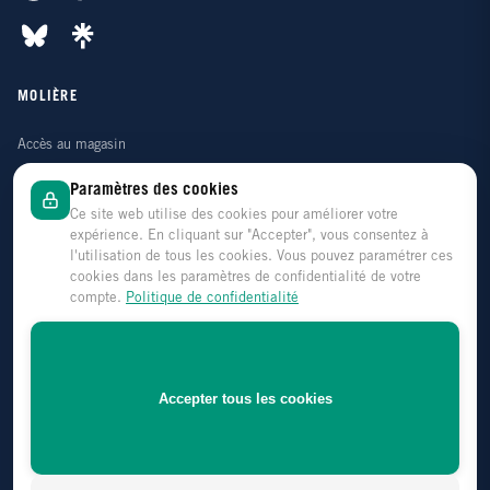
MOLIÈRE
Accès au magasin
Contactez-nous
Paramètres des cookies
Qui sommes-nous ?
Ce site web utilise des cookies pour améliorer votre
expérience. En cliquant sur "Accepter", vous consentez à
Notre histoire
l'utilisation de tous les cookies. Vous pouvez paramétrer ces
cookies dans les paramètres de confidentialité de votre
Nos 40 ans
compte.
Politique de confidentialité
Accepter tous les cookies
CONTACT
Molière
Boulevard Joseph Tirou 68