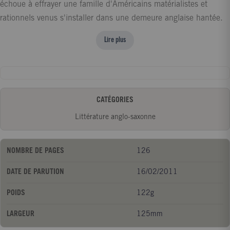
échoue à effrayer une famille d'Américains matérialistes et
rationnels venus s'installer dans une demeure anglaise hantée.
Dans Le Modèle millionnaire, un jeune homme charmant et
Lire plus
désargenté confond un peu vite le sujet d'un tableau et le
modèle qui pose pour lui. Que ce soit dans la savoureuse
parodie d'un récit fantastique ou dans le charmant conte moral,
Oscar Wilde passe avec un même brio d'une ironie ravageuse à
CATÉGORIES
une extrême délicatesse des sentiments.
Littérature anglo-saxonne
NOMBRE DE PAGES
126
DATE DE PARUTION
16/02/2011
POIDS
122g
LARGEUR
125mm