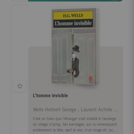
imaginent lumineux, chacune s'égarera pourtant en
route. Débordant d'énergie, d'humour et d'émotion,
Swing Time raconte les espoirs et les désillusions de
ceux qui suivent la danse et de ceux qui la mènent.
L'homme invisible
Wells Herbert George ; Laurent Achille ; Nicolaï C
C'est en hiver que l'étranger s'est installé à l'auberge
du village d'Iping. Ses bandages, qui lui enveloppent
entièrement la tête, sauf le nez, d'un rouge vif, lui