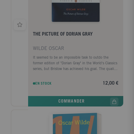
THE PICTURE OF DORIAN GRAY
WILDE OSCAR
It seemed to be an impossible task to outdo the
former edition of "Dorian Gray" in the World's Classics
series, but Bristow has achieved his goal. The quality
of the explanatory notes is, simply, superb, and the
introduction is succint but informative,
12,00 €
EN STOCK
COMMANDER