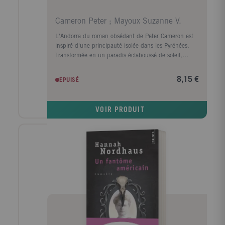
Cameron Peter ; Mayoux Suzanne V.
L'Andorra du roman obsédant de Peter Cameron est
inspiré d'une principauté isolée dans les Pyrénées.
Transformée en un paradis éclaboussé de soleil,
chacun y a quelque chose à cacher. C'est là que vient
Alexander Fox, pensant y trouver réconfort et refuge,
8,15 €
EPUISÉ
alors qu'il n'y rencontre que des souvenirs inquiétants
de son passé. Andorra est un roman brillant et
inventif sur le mensonge, le désir, et la tromperie de
VOIR PRODUIT
la mémoire.