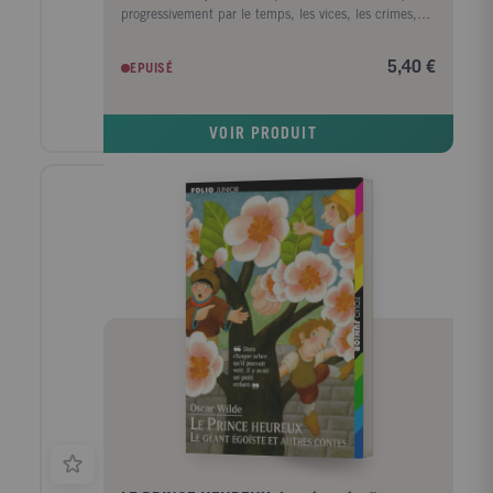
progressivement par le temps, les vices, les crimes,
jusqu'au drame final. Dans ce chef-d'oeuvre de l'art
fin de siècle (1890), l'auteur a enfermé une parabole
5,40 €
EPUISÉ
des relations entre l'art et la vie, entre l'art et la
morale, entre le Bien et le Mal. Les apparences du
conte fantastique, et du roman d'aventures, où le
VOIR PRODUIT
crime même ne manque pas, fascinent le lecteur
ébloui par les dialogues étincelants de l'auteur de
théâtre, les paradoxes de l'esthète, la phrase du
poète. La tragédie vécue par l'écrivain, le bagne, le
déshonneur, la mort prématurée laissent ainsi, lisse et
pur, son roman unique.