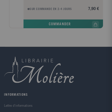
donnent un aspect étrange, assez terrifiant, et les
langues vont bon train. On l'aurait peut-être laissé en
7,90 €
SUR COMMANDE EN 2-4 JOURS
paix s'il n'avait pas retardé le paiement de sa note et
s'il n'y avait pas eu un vol mystérieux au presbytère.
Mandat est donné de l'arrêter, mais comment se saisir
COMMANDER
d'un personnage qui disparaît à mesure qu'il se
dépouille de ses vêtements? Quant à l'étranger, obligé
d'être nu pour échapper aux poursuites, il souffre
cruellement du froid et de la faim. Ainsi débute
l'aventure du savant qui a découvert la formule de
l'invisibilité, un des romans les plus célèbres de
Herbert George Wells et, par son invention et son
humour, un des chefs d??uvre de la littérature
fantastique.
INFORMATIONS
Lettre d'informations