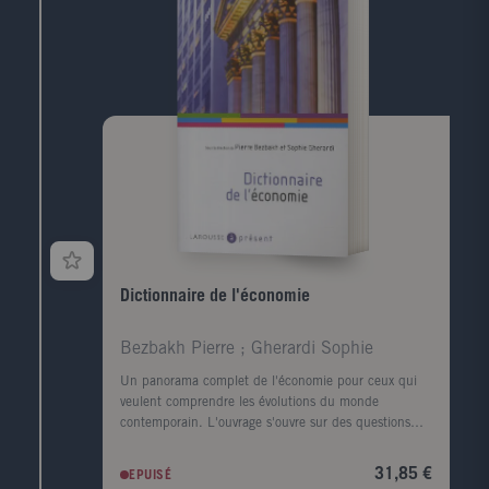
Dictionnaire de l'économie
Bezbakh Pierre ; Gherardi Sophie
Un panorama complet de l'économie pour ceux qui
veulent comprendre les évolutions du monde
contemporain. L'ouvrage s'ouvre sur des questions
d'actualité: L'immigration est-elle une bonne chose
pour l'économie ? Le chômage va-t-il baisser ? Quel
31,85 €
EPUISÉ
impact économique a le réchauffement climatique ? ?