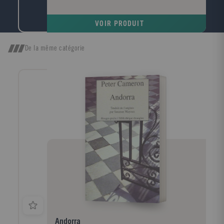
Viennent ensuite Les temps forts qui retracent les
grandes étapes de l'histoire économique depuis
VOIR PRODUIT
l'esclavage antique jusqu'à la crise financière
actuelle?Enfin, la troisième partie est consacrée au
dictionnaire: plus de 700 entrées sur les concepts,
De la même catégorie
les personnalités, les grandes problématiques et les
grandes puissances économiques.
Andorra