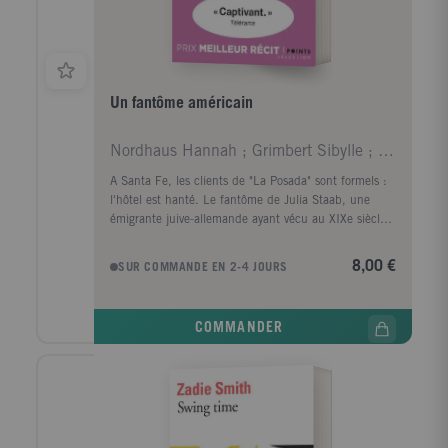
Un fantôme américain
Nordhaus Hannah ; Grimbert Sibylle ; Georgesco Flo
A Santa Fe, les clients de "La Posada" sont formels :
l'hôtel est hanté. Le fantôme de Julia Staab, une
émigrante juive-allemande ayant vécu au XIXe siècle,
existe bel et bien. De son visage blême émane une
aura de tristesse. De quel outrage son spectre
8,00 €
SUR COMMANDE EN 2-4 JOURS
réclame-t-il justice ? Nul ne le sait. Sauf Hannah
Nordhaus, son arrière-arrière-petite-fille qui part sur
les traces de son ancêtre et honore sa mémoire. Un
COMMANDER
dernier hommage qui, peut-être, permettra à Julia de
trouver le repos éternel.