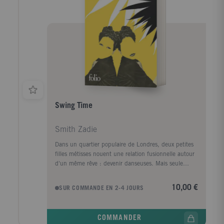
Swing Time
Smith Zadie
Dans un quartier populaire de Londres, deux petites
filles métisses nouent une relation fusionnelle autour
d'un même rêve : devenir danseuses. Mais seule
Tracey, la plus effrontée, a du talent. L'autre possède
des idées : sur le rythme et le temps, les corps et la
10,00 €
SUR COMMANDE EN 2-4 JOURS
musique noire, ce que signifie appartenir, ce que
signifie être libre. Leur amitié explosive s'interrompt
brusquement au début de la vingtaine. Empruntant
COMMANDER
des chemins différents vers un destin qu'elles