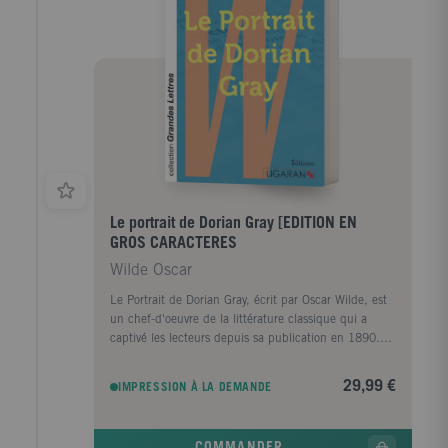
Le portrait de Dorian Gray [EDITION EN
GROS CARACTERES
Wilde Oscar
Le Portrait de Dorian Gray, écrit par Oscar Wilde, est
un chef-d'oeuvre de la littérature classique qui a
captivé les lecteurs depuis sa publication en 1890.
Cette édition en grands caractères permet à un public
plus large de plonger dans l'univers sombre et
29,99 €
IMPRESSION À LA DEMANDE
fascinant de ce roman. L'histoire tourne autour de
Dorian Gray, un jeune homme d'une beauté
exceptionnelle qui est le sujet d'un portrait peint par