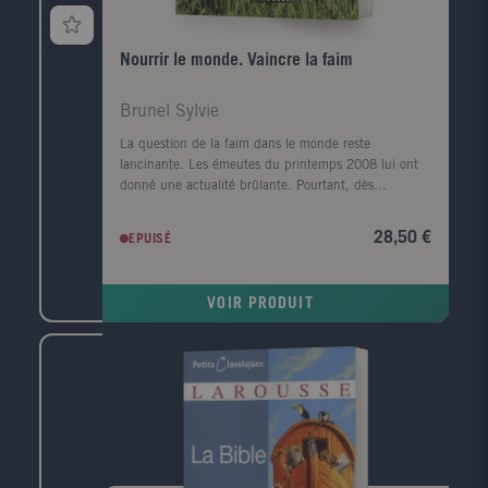
Nourrir le monde. Vaincre la faim
Brunel Sylvie
La question de la faim dans le monde reste
lancinante. Les émeutes du printemps 2008 lui ont
donné une actualité brûlante. Pourtant, dès
l'automne de la même année, le retour des bonnes
récoltes et la crise financière des pays riches faisaient
28,50 €
EPUISÉ
de nouveau passer au second plan le scandale de la
faim. Ce n'est en effet que lorsque le monde craint
de manquer de nourriture qu'il se préoccupe de la
VOIR PRODUIT
production alimentaire. Que les récoltes soient
bonnes, et les préoccupations quotidiennes
reprennent le dessus: faire rouler les voitures (
agrocarburants ), produire en masse pour l'industrie
agroalimentaire ( OGM ), se débarrasser des
excédents qui font chuter les prix en les bradant sur
les marchés mondiaux... La faim silencieuse, celle
des pauvres, est de nouveau oubliée. Dans les
situations de guerre, ce sont les mouvements