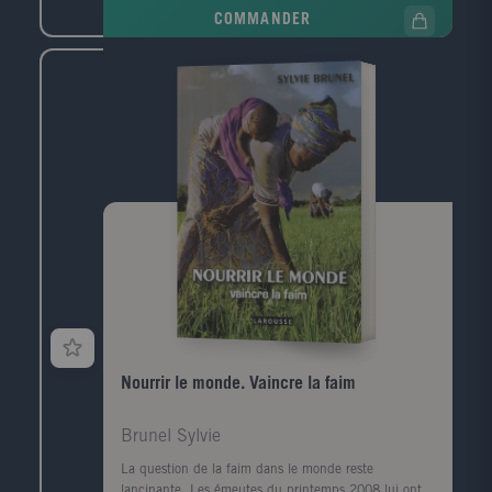
chansons concernent la période de 1945 à nos jours,
COMMANDER
avec en moyenne 4 chansons par année. Un index
général des chansons complète l'ouvrage. 16 pages
supplémentaires couvrent la période 1996-1999, avec
une dizaine de nouvelles chansons (Zazie, Garou,
Brigitte Fontaine, etc.) Public: Public familial pour
retrouver ensemble les grands succès de plusieurs
générations
Nourrir le monde. Vaincre la faim
Brunel Sylvie
La question de la faim dans le monde reste
lancinante. Les émeutes du printemps 2008 lui ont