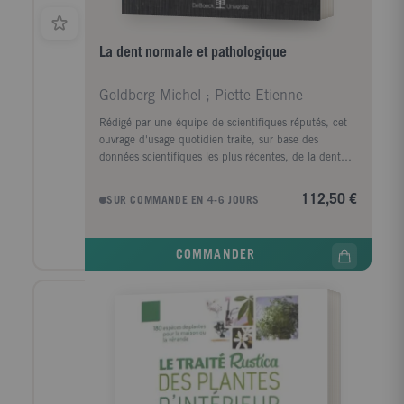
La dent normale et pathologique
Goldberg Michel ; Piette Etienne
Rédigé par une équipe de scientifiques réputés, cet
ouvrage d'usage quotidien traite, sur base des
données scientifiques les plus récentes, de la dent
sous ses aspects tant normaux que pathologiques.
L'histoire de la dent " normale " est étudiée, de
112,50 €
SUR COMMANDE EN 4-6 JOURS
manière claire et concise, depuis son développement
embryonnaire et ses bases génétiques jusqu'aux
structures et ultrastructures des tissus dentaires :
COMMANDER
l'émail, les dentines, les céments et le complexe
pulpodentinaire. La dent " pathologique ", quant à
elle, est systématiquement décrite, sur base d'un
texte exhaustif et didactique, enrichi de très
nombreuses illustrations en couleurs, en commençant
par la carie, puis la pulpite et la nécrose pulpaire, la
parodontite apicale, les infections à distance, les
anomalies et malformations multiples possibles, avant
d'envisager enfin le domaine complexe et mal connu