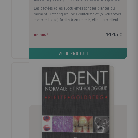
Les cactées et les succulentes sont les plantes du
moment. Esthétiques, peu coûteuses et (si vous savez
comment faire) faciles à entretenir, elles permettent
de créer des espaces plus lumineux, plus calmes et
plus relaxants, à la maison comme au bureau. Dans
14,45 €
EPUISÉ
ce livre, Gynelle Leon, spécialiste des cactées et des
succulentes, vous livre toutes les connaissances
nécessaires pour permettre à vos plantes de
VOIR PRODUIT
s'épanouir : avec un index qui répertorie toutes les
variétés existantes, des plus étranges aux plus
merveilleuses, mais aussi des conseils simples pour
savoir choisir, soigner et mettre en scène votre plante.
Pour un effet maximum !