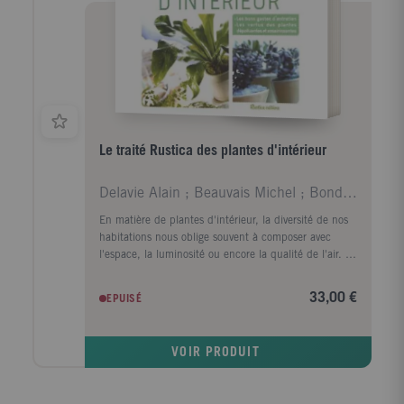
des kystes et tumeurs ayant une origine odontogène.
Destiné aux professeurs et étudiants en médecine
dentaire et en stomatologie, cet ouvrage s'adresse
également aux dentistes, aux stomatologistes, aux
chirurgiens maxillofaciaux, aux chirurgiens plasticiens,
aux otorhinolaryngologistes et aux
anatomopathologistes.
Le traité Rustica des plantes d'intérieur
Delavie Alain ; Beauvais Michel ; Bonduel Philippe
En matière de plantes d'intérieur, la diversité de nos
habitations nous oblige souvent à composer avec
l'espace, la luminosité ou encore la qualité de l'air. Le
traité Rustica des plantes d'intérieur offre une
sélection de plus de 180 espèces de plantes vertes ou
33,00 €
EPUISÉ
fleuries, parmi lesquelles vous aurez l'embarras du
choix pour trouver celles qui vous conviennent le
mieux. Rédigé par une équipe d'experts et de
VOIR PRODUIT
passionnés, cet ouvrage vous donnera toutes les clés
pour permettre à vos végétaux de prospérer mois
après mois, année après année. Réveillez vos talents