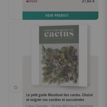
21,65 €
EPUISÉ
dessins et pas à pas, ce guide vous permettra de
choisir les bonnes plantes, de les entretenir
facilement et de profiter toute l'année du coin de
VOIR PRODUIT
verdure relaxant et décoratif que vous aurez eu plaisir
à imaginer pour votre intérieur. Inspirez-vous des
créations de l'auteur expliquées étapes par étapes
pour réaliser un mini-jardin de cactus, détourner un
vase en terrarium, suspendre un kokedama...
Sélectionnez parmi les 180 fiches détaillées les
plantes qui vous plaisent et s'adapteront le mieux aux
conditions de culture de votre salon ou de votre
cuisine ! Découvrez en images comment les
entretenir, les multiplier et les soigner, guidé par des
conseils clairs et précis. Le guide indispensable pour
avoir la main verte !
Le petit guide Marabout des cactus. Choisir
et soigner vos cactées et succulentes
Leon Gynelle ; Hurier-Michaud Delphine