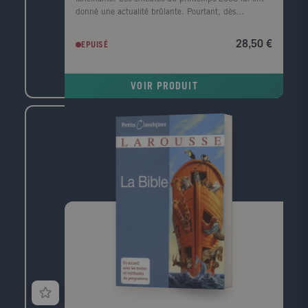
donné une actualité brûlante. Pourtant, dès
l'automne de la même année, le retour des bonnes
récoltes et la crise financière des pays riches faisaient
28,50 €
EPUISÉ
de nouveau passer au second plan le scandale de la
faim. Ce n'est en effet que lorsque le monde craint
de manquer de nourriture qu'il se préoccupe de la
VOIR PRODUIT
production alimentaire. Que les récoltes soient
bonnes, et les préoccupations quotidiennes
reprennent le dessus: faire rouler les voitures (
agrocarburants ), produire en masse pour l'industrie
agroalimentaire ( OGM ), se débarrasser des
excédents qui font chuter les prix en les bradant sur
les marchés mondiaux... La faim silencieuse, celle
des pauvres, est de nouveau oubliée. Dans les
situations de guerre, ce sont les mouvements
caritatifs qui prennent en charge les affamés. Dans
les situations de paix, rares sont ceux qui se
préoccupent des malnutris. Pire encore: la nouvelle
religion du développement durable, en mettant
l'accent sur l'idée que les ressources sont limitées,
légitime l'indifférence à leur égard. Comme s'il fallait
de toute façon des régulateurs pour alléger une
planète présentée comme surpeuplée. Pourtant, il est