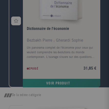
Dictionnaire de l'économie
Bezbakh Pierre ; Gherardi Sophie
Un panorama complet de l'économie pour ceux qui
veulent comprendre les évolutions du monde
contemporain. L'ouvrage s'ouvre sur des questions
d'actualité: L'immigration est-elle une bonne chose
pour l'économie ? Le chômage va-t-il baisser ? Quel
31,85 €
EPUISÉ
impact économique a le réchauffement climatique ? ?
Viennent ensuite Les temps forts qui retracent les
grandes étapes de l'histoire économique depuis
VOIR PRODUIT
l'esclavage antique jusqu'à la crise financière
actuelle?Enfin, la troisième partie est consacrée au
dictionnaire: plus de 700 entrées sur les concepts,
De la même catégorie
les personnalités, les grandes problématiques et les
grandes puissances économiques.