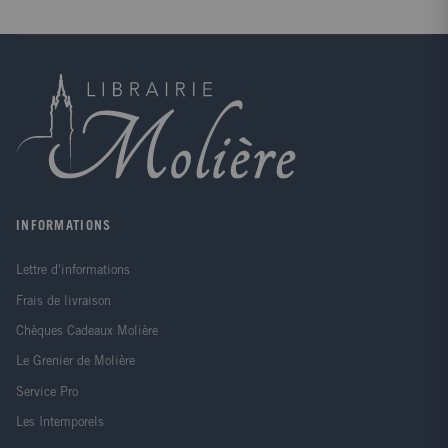
de jardinier d'intérieur, les plantes en pot n'auront
bientôt plus aucun secret pour vous ! Joignez l'utile à
l'agréable, car bon nombre d'entre elles conféreront
une atmosphère plus zen à votre domicile et
contribueront à en assainir l'air grâce à leurs vertus
dépolluantes.
INFORMATIONS
Lettre d'informations
Frais de livraison
Chèques Cadeaux Molière
Le Grenier de Molière
Service Pro
Les Intemporels