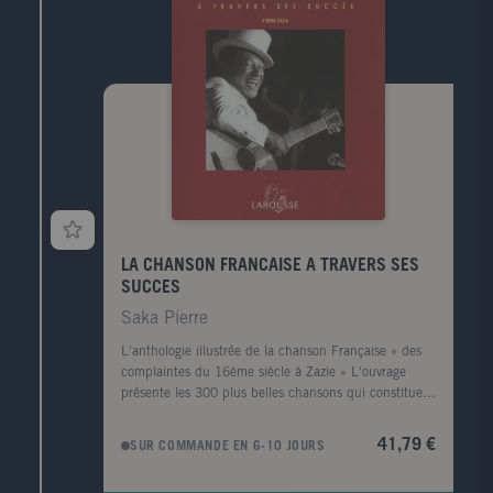
LA CHANSON FRANCAISE A TRAVERS SES
SUCCES
Saka Pierre
L'anthologie illustrée de la chanson Française « des
complaintes du 16ème siècle à Zazie » L'ouvrage
présente les 300 plus belles chansons qui constituent
le patrimoine chanté de la France. Chaque partie
comporte une introduction puis une vingtaine de
41,79 €
SUR COMMANDE EN 6-10 JOURS
chansons classées chronologiquement, chacune étant
présentée par une petite introduction. Les 2/3 des