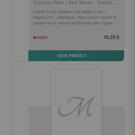
Scazzero Peter ; Bird Warren ; Doriath Antoine
A partir de son expérience de pasteur d'une "
megachurch " newyorkaise, Peter Scazrero aborde la
question de la maturité émotionnelle dans l'Eglise. La
prise de conscience de l'importance de cette
dimension a révolutionné sa compréhension de Dieu
16,20 €
EPUISÉ
et sa pratique pastorale. Pour nous permettre
d'accéder, nous aussi, à cet équilibre nécessaire entre
maturité émotionnelle et maturité spirituelle, il nous
VOIR PRODUIT
propose une démarche en 6 étapes : creuser sous
l'apparence des choses ; mettre fin à la tyrannie du
passé ; accepter notre vulnérabilité ; considérer nos
limites comme un don ; accepter le deuil et la perte ;
aimer selon le modèle de l'" incarnation ". Illustré de
nombreux exemples, ce livre s'adresse en premier lieu
à ceux qui exercent une responsabilité dans l'église
mais ses conseils s'adaptent parfaitement à d'autres
situations et sont accessibles à tous les croyants.
L'auteur questionne de façon pertinente certains
modes de fonctionnement de l'Eglise afin de conduire
chacun vers l'essentiel : l'amour du prochain. Il nous
invite ainsi à découvrir une vie plus riche, à l'écoute
de soi, de Dieu et des autres.