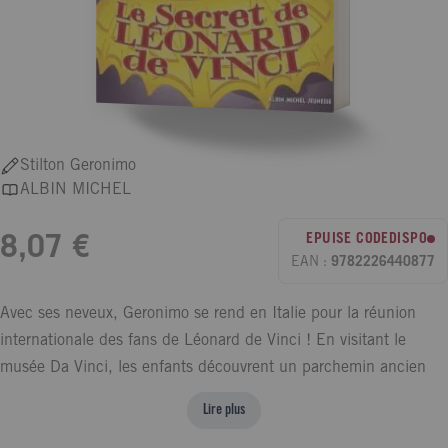
Stilton Geronimo
ALBIN MICHEL
EPUISE CODEDISPO
8,07 €
EAN :
9782226440877
Avec ses neveux, Geronimo se rend en Italie pour la réunion
internationale des fans de Léonard de Vinci ! En visitant le
musée Da Vinci, les enfants découvrent un parchemin ancien
qui semble avoir été oublié dans l'exposition... C'est le début
Lire plus
d'une chasse aux trésors rocambolesque qui permettra aux fans