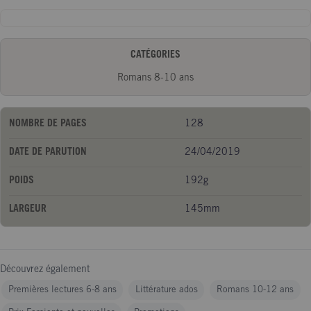
de découvrir l'un des plus grands secrets du génial inventeur. A
partir de 8 ans
CATÉGORIES
Romans 8-10 ans
NOMBRE DE PAGES
128
DATE DE PARUTION
24/04/2019
POIDS
192g
LARGEUR
145mm
Découvrez également
Premières lectures 6-8 ans
Littérature ados
Romans 10-12 ans