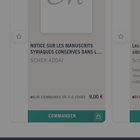
NOTICE SUR LES MANUSCRITS
Les
SYRIAQUES CONSERVES DANS LA
siè
BIBLIOTHEQUE DU PATRIARCAT
SCHER ADDAI
Sch
CHALDEEN DE MOSSOU
Depu
choi
cult
1795
ils 
9,00 €
SUR COMMANDE EN 4-6 JOURS
EP
expo
les 
en c
COMMANDER
proc
de le
atte
retr