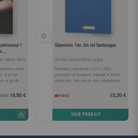
uérisseur !
Stanislas 1er. Un roi fantasque
e
 corps, l’âme
ac Mary Ann
Scher-Zembitska Lydia
xpérience dans
Stanislas Leszczynski (1677-1766),
, à la fois
gourmand et jouisseur, traverse le XVIIIe
ire et guide
siècle avec une joie de vivre désarmante.
ladie, elle a
Ses éclats de rire, ses épopées et ses
 nécessaires
colères de despote oriental alimentent les
19,90 €
15,20 €
JOURS
EPUISÉ
lle en est,
gazettes et les conversations diplomatiques
s en nous la
de toutes les chancelleries européennes.
Elle partage
Deux fois élu roi de Pologne sans jamais
VOIR PRODUIT
son cheminement
pouvoir conserver la couronne, il n'hésite
ant sur des
pas à se déguiser plusieurs fois pour
e l'EFT, le
échapper aux persécutions moscovites. Cet
yage, le
éternel exilé, échoué en France, sauvé de