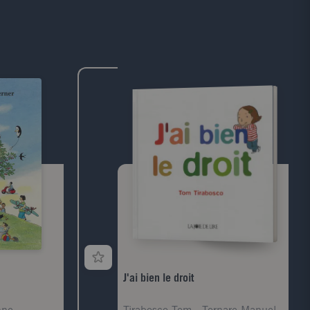
éthode des 3
l'indigence par le mariage inattendu de sa
..En pratiquant
fille avec Louis XV, parvient à exaucer son
e bloquée depuis
v?u le plus cher : régner en s'amusant. Il
 libérer et
peut alors, dans les duchés de Lorraine et
ler à nouveau.
de Bar qui lui sont confiés, expérimenter sa
e puissante va
philosophie de " roi bienfaisant " en
os blessures et
essayant d'appliquer ses théories. Il
re
améliore les conditions de son peuple
haite prendre
adoptif, construit, invente et finalement
ique et
recrée un univers qui n'appartient qu'à lui
s et esprit.
seul. C'est donc l'histoire surprenante d'un
roi qui ne l'est pas, dans un pays qui ne lui
appartient pas.
J'ai bien le droit