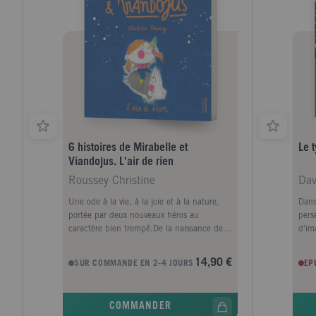
6 histoires de Mirabelle et
Le 
Viandojus. L'air de rien
Roussey Christine
Dav
Une ode à la vie, à la joie et à la nature,
Dans
portée par deux nouveaux héros au
pers
caractère bien trempé.De la naissance de
d'im
leur amitié aux folles péripéties vécues
déci
ensemble, en passant par des instants
pron
14,90 €
SUR COMMANDE EN 2-4 JOURS
EP
savoureux et le vertige du temps qui passe,
mieu
le lecteur va partager des moments de vie
homm
avec Mirabelle, une petite fille espiègle très
n'en
COMMANDER
respectueuse de la nature et Viandojus, un
cond