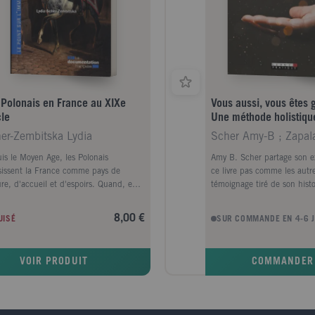
 Polonais en France au XIXe
Vous aussi, vous êtes g
cle
Une méthode holistiqu
d’autoguérison pour le
er-Zembitska Lydia
Scher Amy-B ; Zapal
et l’e
is le Moyen Age, les Polonais
Amy B. Scher partage son e
sissent la France comme pays de
ce livre pas comme les autres
ure, d'accueil et d'espoirs. Quand, en
témoignage tiré de son histo
, la Pologne disparaît en tant qu'État,
pratique. Confrontée à la ma
trouvent en la France un pays frère et
puisé en elle les ressources
8,00 €
UISÉ
SUR COMMANDE EN 4-6 
rtent avec les armées napoléoniennes
pour s'en sortir et depuis, e
idéaux de la Révolution française tout
persuadée : nous avons tou
ombattant pour le rétablissement
faculté de nous autoguérir. 
VOIR PRODUIT
COMMANDER
he de leur patrie et une amélioration
dans son livre le fruit de 
urs institutions. Mais il leur faudra
vers la guérison, en s'appuy
ndre une centaine d'années pour
techniques puissantes comm
ouver leur pays. Ce bref rappel des
tapotage du thymus, le bala