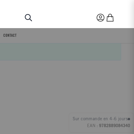
Rechercher
Mon compte
Mon panier
CONTACT
Sur commande en 4-6 jours
EAN :
9782889084340