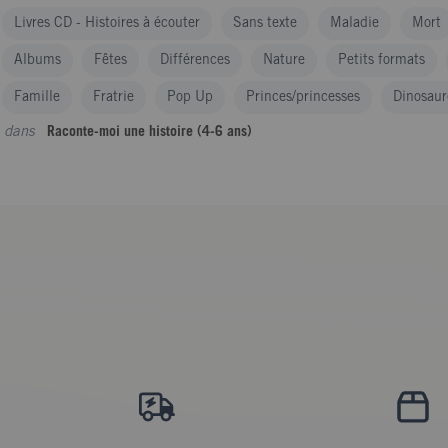
Livres CD - Histoires à écouter
Sans texte
Maladie
Mort
Albums
Fêtes
Différences
Nature
Petits formats
Famille
Fratrie
Pop Up
Princes/princesses
Dinosaur
dans
Raconte-moi une histoire (4-6 ans)