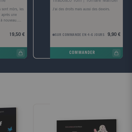
nne
Tirabosco Tom ; Tornare Manuel
ts sont mûrs, les
J'ai des droits mais aussi des devoirs.
t après une
le à nouveau.
traut Susanne
emps. Quel
19,50 €
9,90 €
SUR COMMANDE EN 4-6 JOURS
ntosch est
e un beau
 rend avec les
COMMANDER
arché aux
iversaire et
 congé
'une robe.
bi s'est à
orte un gros
s, Hélène et
s leur maison et
hé aux puces.
souris. Julien
rielle vend
ces. Antoine le
anniversaire. Tom
cadeau. Qu'y a-