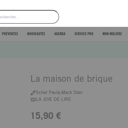
ercher
PRÉVENTES
NOUVEAUTÉS
AGENDA
SERVICE PRO
MON MOLIÈRE
La maison de brique
Scher Paula;Mack Stan
LA JOIE DE LIRE
15,90 €