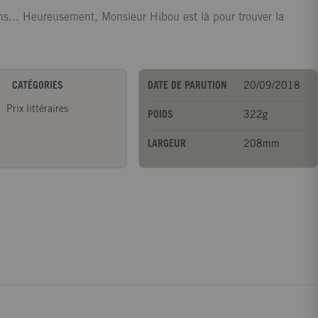
ins... Heureusement, Monsieur Hibou est là pour trouver la
CATÉGORIES
DATE DE PARUTION
20/09/2018
Prix littéraires
POIDS
322g
LARGEUR
208mm