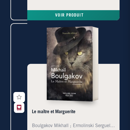
froid et la faim, il s'efforce de survivre avec dignité.
Alexandre Soljenitsyne nous plonge dans le quotidien
d'une victime des camps de travail, et c'est toute
VOIR PRODUIT
l'horreur de cet univers " hors la vie " qui nous saute
au visage.En 1962, avec ce texte inoubliable écrit en
deux mois dans une langue vive, truculente et
lyrique, Soljenitsyne et le monde du goulag entraient
en littérature." L'ouvrage fit l'effet d'une bombe car il
révélait au grand jour l'existence des camps
staliniens. " Le Monde
Le maître et Marguerite
Boulgakov Mikhaïl ; Ermolinski Sergueï ; Gourg Mar