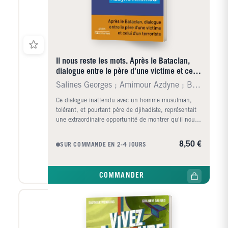
Il nous reste les mots. Après le Bataclan,
dialogue entre le père d'une victime et celui
d'un terror
Salines Georges ; Amimour Azdyne ; Boussois Sébast
Ce dialogue inattendu avec un homme musulman,
tolérant, et pourtant père de djihadiste, représentait
une extraordinaire opportunité de montrer qu'il nous
était possible de parler. Si un tel échange avait lieu
entre nous, alors nous pouvions abattre les murs de
8,50 €
SUR COMMANDE EN 2-4 JOURS
méfiance, d'incompréhension, et parfois de haine,
qui divisent nos sociétés. " Georges Salines. "
Aujourd'hui, c'est avant tout une histoire de
COMMANDER
confiance et d'amitié qui nous unit. Nous avons
appris à nous apprécier, pour comprendre, ensemble,
et prévenir. Nous avons remonté le temps, tissé le fil
de nos vies et de celles de nos enfants. Pour qu'une
telle horreur ne se répète jamais plus. " Azdyne
Amimour. Georges Salines a perdu sa fille Lola dans