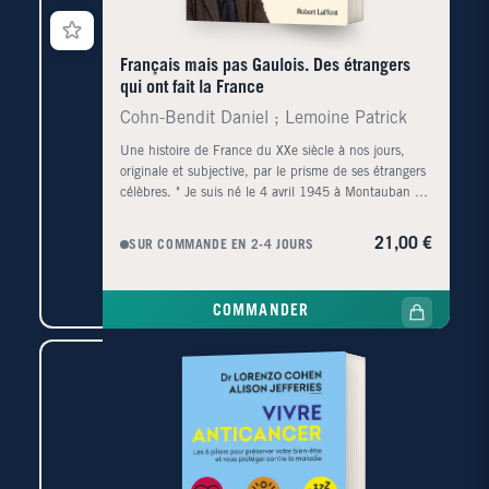
Français mais pas Gaulois. Des étrangers
qui ont fait la France
Cohn-Bendit Daniel ; Lemoine Patrick
Une histoire de France du XXe siècle à nos jours,
originale et subjective, par le prisme de ses étrangers
célèbres. " Je suis né le 4 avril 1945 à Montauban de
parents allemands, lesquels ont attendu plus de six
mois pour déclarer ma venue au monde - trop tard !
21,00 €
SUR COMMANDE EN 2-4 JOURS
Cela a fait de moi un apatride, qui a grandi dans le
15e arrondissement de Paris avec les derniers
hussards noirs de la République, a été un supporter
COMMANDER
inconditionnel de l'équipe de France de Raymond
Kopa en 1958, avant d'arriver à Francfort et de
prendre la nationalité allemande... pour éviter le
service militaire. Revenu en France pour mes études,
j'en suis expulsé en mai 1968 - une interdiction de
séjour levée dix ans plus tard. Depuis, ma vie est une
sorte de pont entre l'Allemagne et l'Hexagone, et, en
2015, j'ai obtenu le droit de devenir aussi français.
Pouvoir désormais jouer avec les deux maillots