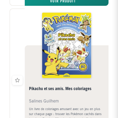
VOIR PRODUIT
pages pour avancer dans l'histoire et amuse-toi en
résolvant des énigmes ! C'est parti pour l'aventure !
L'album dont tu es le héros pour les 7-10 ans,
entièrement illustré et truffé d'énigmes, dans la
lignée des albums cultes Vivez l'Aventure !
Pikachu et ses amis. Mes coloriages
Salines Guilhem
Un livre de coloriages amusant avec un jeu en plus
sur chaque page : trouver les Pokémon cachés dans