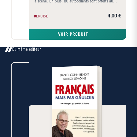
la scène. En plus, 80 autocollants sont offerts au
milieu du livre pour s'amuser !
4,00 €
EPUISÉ
VOIR PRODUIT
Du même éditeur