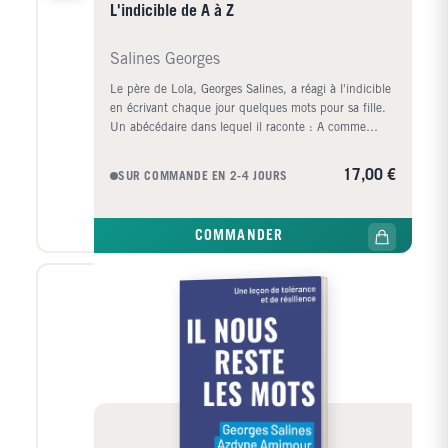
L'indicible de A à Z
Salines Georges
Le père de Lola, Georges Salines, a réagi à l'indicible
en écrivant chaque jour quelques mots pour sa fille.
Un abécédaire dans lequel il raconte : A comme
Absurde, Aimer, Allah... B comme Balle dans le cul,
Bataclan, Beauté ou Billy, le chat... C comme
17,00 €
SUR COMMANDE EN 2-4 JOURS
Cérémonie, Colère ou Coupables... Peu à peu se
dessine un texte exceptionnel : plus qu'un
témoignage, plus qu'un poème et plus qu'un récit, il
COMMANDER
est tout cela à la fois. Parfois drôle, parfois déchirant,
toujours beau dans sa simplicité, L'Indicible de A à Z
donne une grande leçon de vie, de paix, de sérénité.