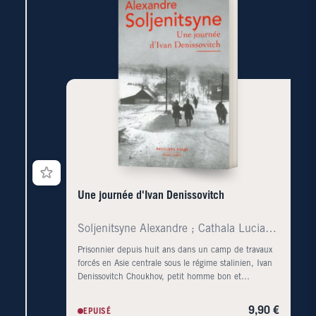
propos une nouvelle portée, un sens du combat. Mais
si le cancer n'avait aujourd'hui plus rien
d'irrémédiable ? Fort des nombreuses études qu'il a
consacrées à la médecine intégrative dans les soins
de la maladie, le docteur Lorenzo Cohen, avec sa
femme Alison Jefferies, ont voulu avant tout écrire un
livre utile. Au centre de leurs préoccupations, des
conseils vitaux pour mieux s'entourer, mieux réduire
notre stress, mieux s'alimenter, mieux se dépenser,
mieux se reposer, mieux interagir avec les autres ...
autant de solides piliers pour affronter les épreuves
du temps. Le guide indispensable pour devenir
acteur de sa santé.
Une journée d'Ivan Denissovitch
Soljenitsyne Alexandre ; Cathala Lucia ; Cathala J
Prisonnier depuis huit ans dans un camp de travaux
forcés en Asie centrale sous le régime stalinien, Ivan
Denissovitch Choukhov, petit homme bon et
débrouillard, est un zek, un détenu dans le langage
administratif soviétique. Harcelé par ses bourreaux, le
9,90 €
EPUISÉ