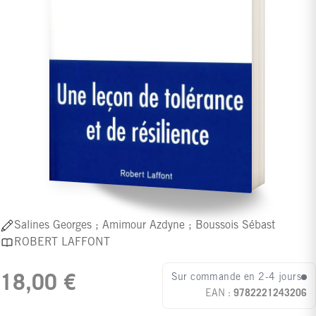
Salines Georges ; Amimour Azdyne ; Boussois Sébast
ROBERT LAFFONT
Sur commande en 2-4 jours
18,00 €
EAN :
9782221243206