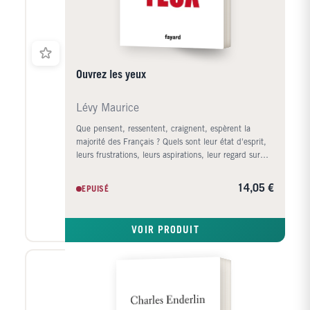
Ouvrez les yeux
Lévy Maurice
Que pensent, ressentent, craignent, espèrent la
majorité des Français ? Quels sont leur état d'esprit,
leurs frustrations, leurs aspirations, leur regard sur
notre pays et l'action de ceux qui les gouvernent ?
Ces Français de la classe moyenne, le think tank de
14,05 €
EPUISÉ
Publicis les a écoutés comme nul autre. Des milliers
d'entre eux se sont exprimés régulièrement entre
2007 et aujourd'hui sur tous les sujets qui leur
VOIR PRODUIT
tenaient à coeur. Ces paroles constituent une mine
d'une grande richesse. Maurice Lévy a analysé,
étudié, lu, écouté cette source unique et propose une
synthèse percutante et inattendue de leurs propos.
Comment ont-ils traversé les crises des vingt dernières
années ? Sont-ils sans illusions et rétifs à tout