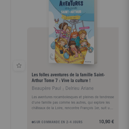
mature pour son âge, vient d'une famille athée mais
profondément humaniste. Attachants, surprenants,
maladroits mais apprenant à se remettre en question,
ces quatre jeunes sont prêts à tout pour parvenir à
leur but : semer autour d'eux la joie de vivre. Le tome
1 raconte leur rencontre, les débuts de leur amitié et
la constitution progressive de leur " groupe ". Ils y
vivent leurs premières " missions ", avec leur lot de
difficultés et de joies, et s'embarquent dans une
aventure qui les mènera bien plus loin qu'ils ne
l'imaginent !
Les folles aventures de la famille Saint-
Arthur Tome 7 : Vive la culture !
Beaupère Paul ; Delrieu Ariane
Les aventures rocambolesques et pleines de tendresse
d'une famille pas comme les autres, qui explore les
châteaux de la Loire, rencontre François 1er, suit un
lièvre fumeur de pipe, et prend un peu trop de
hauteur...
10,90 €
SUR COMMANDE EN 2-4 JOURS