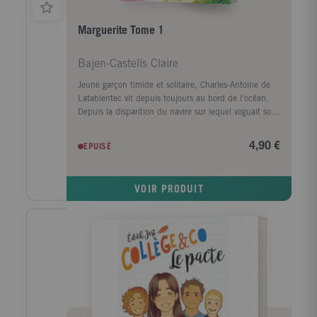
Marguerite Tome 1
Bajen-Castells Claire
Jeune garçon timide et solitaire, Charles-Antoine de
Latablentec vit depuis toujours au bord de l'océan.
Depuis la disparition du navire sur lequel voguait son
père, oscillant entre peurs profondes et ennui, il rêve
d'une autre vie. Le jour de ses 10 ans, il fait un voeu
4,90 €
EPUISÉ
qui va tout bouleverser et découvrir que parfois, il est
bon de dépasser les limites imposées, d'escalader
d'immenses rochers sous la pluie battante et même
VOIR PRODUIT
de glisser sur une algue sournoise. La chance peut
alors être au rendez-vous et changer le destin !
Propulsé dans un monde de magie, de bienveillance
et d'humour, il va rencontrer des êtres hauts en
couleur et s'ouvrir à la vie grâce à un miracle nommé
Marguerite ! Ce roman s'adresse aux jeunes, leur
parle d'eux, de leurs émotions, parfois cachées,
souvent gênantes.