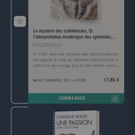
Le mystere des cathédrales. Et
l'interprétation ésotérique des symboles
hermétiques du Grand Oeuvre
FULCANELLI
En 1926, alors que l'alchimie avait depuis longtemps
été reléguée au rang des vieilleries préscientifiques, il
suffit d'un seul ouvrage pour la faire renaître comme
le phénix de ses cendres : Le Mystère des
cathédrales, signé d'un certain Fulcanelli. Dans ce
17,85 €
SUR COMMANDE EN 2-4 JOURS
texte unique en son genre, l'auteur se livre à une
analyse serrée de la mystérieuse symbolique, tout à
fait indépendante des motifs chrétiens, qui orne les
COMMANDER
grandes cathédrales de France, en particulier Notre-
Dame de Paris. Il montre, d'une manière
extraordinairement convaincante, comment ce
langage pictural inscrit dans la pierre constitue en
réalité une initiation complète aux opérations
alchimiques les plus poussées. Ce livre est l'un des
très grands classiques de l'ésotérisme contemporain,