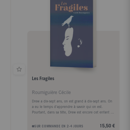
Les Fragiles
Roumiguière Cécile
Drew a dix-sept ans, on est grand à dix-sept ans. On
a eu le temps d'apprendre à savoir qui on est.
Pourtant, dans sa tête, Drew est encore cet enfant de
neuf ans qui a pris le racisme de son père en plein
plexus. A la sortie d'un match de hand, au volant de
15,50 €
SUR COMMANDE EN 2-4 JOURS
sa camionnette, son père a renversé Ernest, le