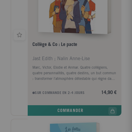
Collège & Co : Le pacte
Jast Edith ; Nalin Anne-Lise
Marc, Victor, Elodie et Anmar. Quatre collégiens,
quatre personnalités, quatre destins, un but commun
: transformer l'atmosphère détestable qui règne dans
leur collège suite au harcèlement quasi quotidien
d'élèves sur les réseaux sociaux. Tel est l'idéal qui
14,90 €
SUR COMMANDE EN 2-4 JOURS
rapproche ces quatre ados, pourtant bien différents :
Marc, un ado vif et sportif, entre en 5e après un été
où il a vécu une rencontre intense avec Dieu ; Anmar
COMMANDER
est un garçon timide, arrive fraîchement de banlieue
avec sa famille musulmane ; une classe au-dessus
d'eux, Elodie est une ado à la vie difficile, élevée par
une mère seule et quasi sans ressources ; Victor, très