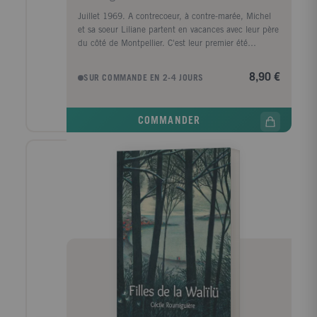
Juillet 1969. A contrecoeur, à contre-marée, Michel
et sa soeur Liliane partent en vacances avec leur père
du côté de Montpellier. C'est leur premier été
d'enfants de divorcés. Arrivé au camping, Michel est
poursuivi par Corinne. Cette fille ne pense qu'aux
8,90 €
SUR COMMANDE EN 2-4 JOURS
étoiles et à l'événement du siècle: les premiers pas de
l'homme sur la Lune. Mais elle sait aussi pêcher les
anguilles... Les portes de l'Univers s'entrouvrent sur
COMMANDER
un Michel désormais prêt à grandir.