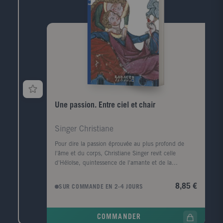
mais aussi un puissant témoignage de la richesse et
de la complexité de notre patrimoine culturel, du
Moyen Âge jusqu'au temps présent. Fulcanelli, d'une
manière ou d'une autre, est toujours vivant et son
enseignement nous interpelle, que l'on adhère ou
non à l'alchimie.
Une passion. Entre ciel et chair
Singer Christiane
Pour dire la passion éprouvée au plus profond de
l'âme et du corps, Christiane Singer revit celle
d'Héloïse, quintessence de l'amante et de la
mystique. Elle nous donne à travers cette confession
tout à la fois païenne et spirituelle, ce bréviaire fou,
8,85 €
SUR COMMANDE EN 2-4 JOURS
cette exaltation unique du plaisir et de l'extase, un
texte qui restera parmi les plus intenses jamais écrits
sur l'amour.
COMMANDER