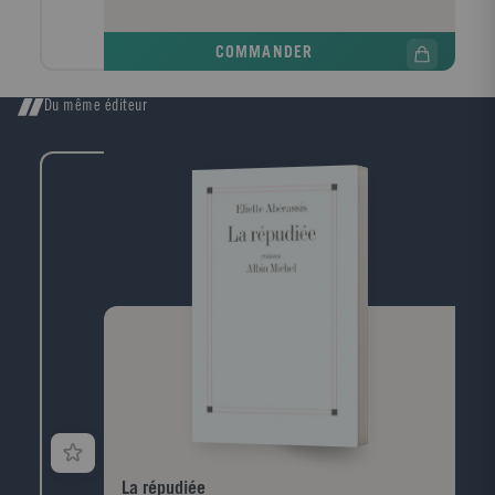
gardien du stade, et s'est enfui sans le secourir. Il
n'allait pas s'arrêter pour un sale nègre... Ce jour-là,
COMMANDER
Drew a grandi trop vite. Qui croire ? Sa mère et
l'école, qui lui apprennent qu'on est tous pareils, ou
ce père raciste, borné, qui rêve d'un fils tout en
Du même éditeur
muscles et nul en maths ? Drew déteste son père tout
en cherchant à lui plaire. A l'école, il se saborde en
ratant exprès ses devoirs ... ... jusqu'au jour où il
rencontre Sky, une fille aussi fêlée que lui. En
fusionnant leurs fêlures, les Fragiles arriveront-ils,
enfin, à faire passer la lumière
La répudiée