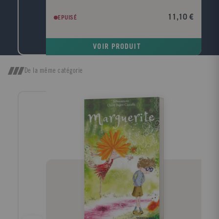
monde et du cosmos. Comment vivre ici et
maintenant? Comment observer son karma sur le
11,10 €
EPUISÉ
chemin de la vie à la mort? Comment se concentrer
instant après instant tout au long de la vie
quotidienne afin de vivre pleinement le moment
VOIR PRODUIT
présent et ne pas laisser vainement passer le temps?
Observation-concentration, aller de l'un à l'autre, telle
est la méthode que nous propose Maître Deshimaru
De la même catégorie
aussi bien à travers la posture de zazen que durant la
vie quotidienne. C'est à partir de cette pratique
millénaire et au-delà du temps, par l'entraînement du
corps, de la respiration et de l'esprit qu'on devient un
miroir où tout peut se réfléchir. Cet ouvrage, basé sur
les principes de la médecine orientale, nous livre de
plus un enseignement fondé sur l'ésotérisme du
bouddhisme Mahayana et jamais révélé en Occident.