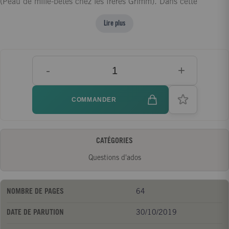
(Peau de mille-bêtes chez les frères Grimm). Dans cette
réécriture de Cécile Roumiguière, c'est la sujétion de l'enfant au
Lire plus
père qui est mise en lumière, par une sorte d'effet loupe. On y
voit aussi tout le silence de la cour courbée devant le pouvoir,
capable et coupable de fermer les yeux sur l'inceste. Enfin, le
-
+
rôle de la marraine, fantasque et libre, est finement exploré. A
partir de 9 ans.
COMMANDER
CATÉGORIES
Questions d'ados
NOMBRE DE PAGES
64
DATE DE PARUTION
30/10/2019