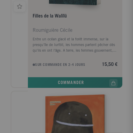
Filles de la Walïlü
Roumiguière Cécile
Entre un océan glacé et la forêt immense, sur la
presqu'île de Iurföll, les hommes partent pêcher dès
qu'ils en ont l'âge. A terre, les femmes gouvernent,
elles exercent tous les métiers, et sont libres de vivre
toutes les amours qu'elles désirent. C'est dans cette
15,50 €
SUR COMMANDE EN 2-4 JOURS
société sereine et joyeuse qu'Albaan Blosseüm
grandit. Sereine, peut-être pas tant que cela. Les
rêves qui assaillent Albaan sont porteurs de noirs
COMMANDER
présages. Une malédiction planerait-elle sur elle ? Qui
est cette femme au visage brûlé qui lui veut du mal
et semble prête à lever tout le village contre elle ? Au
nom de quelle vengeance ? Pendant ce temps, dans
la forêt, rôde la Walïlü, fascinante créature des contes
horrifiques de son enfance...