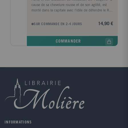
cause de sa chevelure rousse et de son agilité, est
monté dans la capitale avec l'idée de défendre le Roi.
Hélas, pris dans le tourbillon de la Terreur, ce garçon
de dix-sept ans doit bientôt adapter ses rêves à la
14,90 €
SUR COMMANDE EN 2-4 JOURS
sanglante réalité. Risquant sa vie à chaque pas, il
rencontre l'amitié et la trahison, la haine et l'amour.
Tiraillé entre sa vénération pour la Reine, qu'il
COMMANDER
cherche à faire évader de sa prison, et sa passion
pour Saphire, la baladine, l'Esquirol va devoir choisir
sa voie et, peu à peu, devenir un homme...
INFORMATIONS