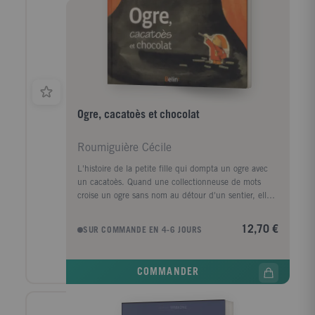
Ogre, cacatoès et chocolat
Roumiguière Cécile
L'histoire de la petite fille qui dompta un ogre avec
un cacatoès. Quand une collectionneuse de mots
croise un ogre sans nom au détour d'un sentier, elle
ne se laisse pas décontenancer. C'est à coups de
coléoptères, de cacatoès et autres carabes dorés que
12,70 €
SUR COMMANDE EN 4-6 JOURS
Manon espère ne pas être dévorée toute crue. Mais
trouvera-t-elle le mot magique qui amadouera le
monstre ?
COMMANDER