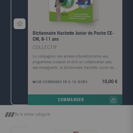
Dictionnaire Hachette Junior de Poche CE-
CM, 8-11 ans
COLLECTIF
Le compagnon des années d'écoleConforme aux
programmes scolaires et écrit en collaboration avec
des enseignants, le Dictionnaire Hachette Junior de
poche guidera les enfants dans leur maîtrise
progressive de la langue française. Un dictionnaire
10,00 €
SUR COMMANDE EN 6-10 JOURS
pour apprendre et comprendre- 25 000 mots et
expressions courantes - des définitions claires et
précises - plus de 30 000 exemples d'emploi en
COMMANDER
contexte - 5 000 synonymes et contraires pour
enrichir son vocabulaire - Des remarques de
grammaire, d'orthographe, de prononciation, l'origine
De la même catégorie
des mots, les mots de la même famille - Les variantes
orthographiques issues des rectifications de
l'orthographe - Des tableaux de conjugaison - Les