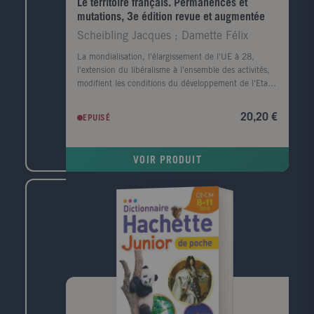
Le territoire français. Permanences et
mutations, 3e édition revue et augmentée
Scheibling Jacques ; Damette Félix
La mondialisation, l'élargissement de l'UE à 28,
l'extension du libéralisme à l'ensemble des activités,
modifient les conditions du développement de l'Etat-
nation qui perd de sa substance au profit de logiques
économiques et politiques supranationales. Nous
20,20 €
EPUISÉ
assistons à un changement d'échelle des problèmes
territoriaux : ils deviennent infra-régionaux et
renvoient à l'Etat et non à l'Europe. Cet ouvrage,
VOIR PRODUIT
entièrement mis à jour, s'adresse aux étudiants en
géographie et en histoire, aux candidats aux concours
de l'enseignement, aux élèves des classes
préparatoires ainsi qu'aux professeurs d'histoire-
géographie.