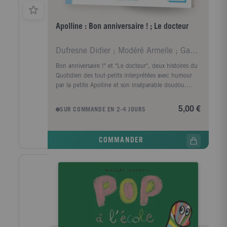
Apolline : Bon anniversaire ! ; Le docteur
Dufresne Didier ; Modéré Armelle ; Ganglion Bigord
Bon anniversaire !" et "Le docteur", deux histoires du
Quotidien des tout-petits interprétées avec humour
par la petite Apolline et son inséparable doudou.
Chaque histoire est suivie de conseils et d'idées
d'activités proposés par une éducatrice Montessori.
5,00 €
SUR COMMANDE EN 2-4 JOURS
COMMANDER