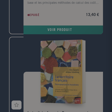
base et les principales méthodes de calcul des coûts.
Particulièrement pédagogique, il a été conçu à
l'intention des filières généralistes (sciences
13,40 €
EPUISÉ
économiques et AES, filières LEA, écoles de
commerce, MSG) et des formations intégrant un
enseignement de comptabilité de gestion (IUT, BTS).
VOIR PRODUIT
Il convient également aux étudiants des filières
comptables (DCG, DCSG, MSTCF). Chaque chapitre
comporte une partie de cours, une application
détaillée et des exercices corrigés.