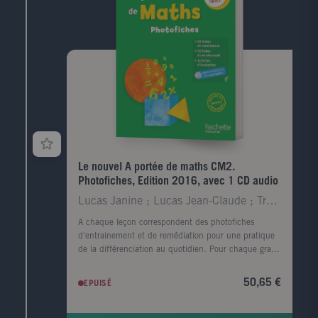
Le nouvel A portée de maths CM2.
Photofiches, Edition 2016, avec 1 CD audio
Lucas Janine ; Lucas Jean-Claude ; Trossevin Marie
A chaque leçon correspondent des photofiches
d'entrainement et de remédiation pour une pratique
de la différenciation au quotidien. Pour chaque grand
domaine, des fiches d'évaluation sont proposées. Les
CD-Rom regroupent les photofiches au format Word
50,65 €
EPUISÉ
et pdf pour permettre à l'enseignant de les modifier.