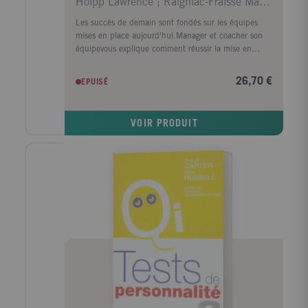
Holpp Lawrence ; Raigniac-Fraïssé Mandane de
Les succès de demain sont fondés sur les équipes
mises en place aujourd'hui.Manager et coacher son
équipevous explique comment réussir la mise en
place et la pratique quotidienne du travail en
équipes. Vous y trouverez : Des conseils
26,70 €
EPUISÉ
méthodologiques et des check lists pour constituer
des équipes performantes et fixer leurs objectifs ; Des
outils pour évaluer les progrès réalisés et résoudre les
VOIR PRODUIT
difficultés rencontrées ; Des indicateurs de
performance pour gérer le suivi collectif et individuel
des équipes et de leurs membres.