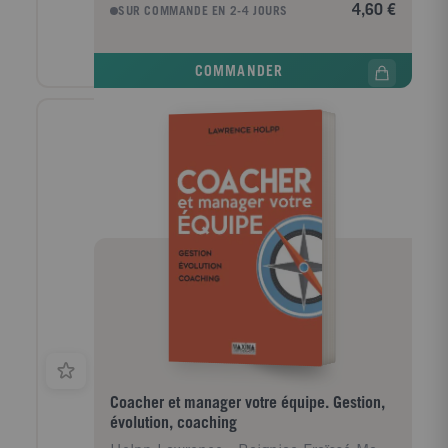
"Un Monde à lire " ! - Un album (24 pages) par
4,60 €
SUR COMMANDE EN 2-4 JOURS
période. Chaque album est travaillé sur 4 semaines. -
De nouvelles histoires de genres variés : 2 albums
avec les aventures de Kimamila ; un conte détourné ;
COMMANDER
un récit d'aventures et un récit policier humoristique
écrits par des auteurs jeunesse renommés. Cet album
propose la version intégrale de l'histoire longue ; ce
texte est entièrement décodable par l'élève. Des
pages documentaires complètent l'album.
Coacher et manager votre équipe. Gestion,
évolution, coaching