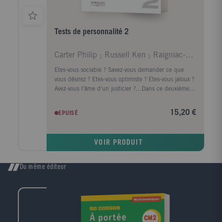
Tests de personnalité 2
Carter Philip ; Russell Ken ; Raigniac-Fraïssé Man
Etes-vous sociable ? Savez-vous demander ce que
vous désirez ? Etes-vous optimiste ? Etes-vous jaloux ?
Avez-vous l'âme d'un justicier ?...Dans ce deuxième
tome, vous trouverez 40 nouveaux questionnaires de
personnalité pour faire le point sur de nombreux
15,20 €
EPUISÉ
aspects de votre caractère. Pour compléter
l'évaluation, 2 nouveaux tests d'intelligence révèlent
vos capacités de raisonnement dans l'espace, de
VOIR PRODUIT
logique et de compréhension verbale.
Du même éditeur