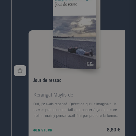
rencontres (François Mitterrand, Lucien Bodard...),
les paysages, les livres et les femmes de sa vie.
Jour de ressac
Kerangal Maylis de
Oui, j'y avais repensé. Qu'est-ce qu'il s'imaginait. Je
n'avais pratiquement fait que penser à ça depuis ce
matin, mais y penser avait fini par prendre la forme
d'une ville, d'un premier amour, la forme d'un porte-
conteneurs." Le corps d'un homme est retrouvé au
8,60 €
EN STOCK
pied de la digue Nord du Havre, avec, dans sa