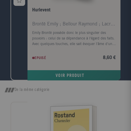
Hurlevent
Brontë Emily ; Bellour Raymond ; Lacretelle Jacque
Emily Brontë possède donc le plus singulier des
pouvoirs : celui de sa dépendance à l'égard des faits.
Avec quelques touches, elle sait évoquer l'âme d'un
visage et rendre le corps superflu ; en parlant de la
lande, elle fait souffler le vent et gronder le tonnerre.
8,60 €
EPUISÉ
Virginia Woolf. Quand, parmi tous les arbres, je
cherche celui dont la forme s'harmonise le mieux
avec le cadre du roman tragique d'Emily Brontë, c'est
VOIR PRODUIT
l'image d'un vieux robinier tortueux qui me vient à
l'esprit, d'un vieux robinier tordu par le vent qui
souffle toujours dans la même direction ; l'écorce est
De la même catégorie
noire, le tronc est creux et, dans ce creux, la pluie a
formé une petite flaque où baignent quelques feuilles
mortes. John Cowper Powys