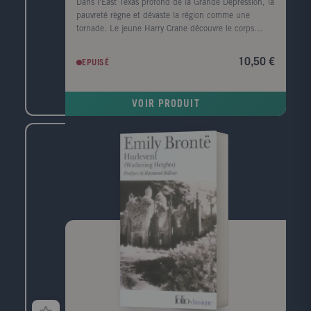
Dans l'East Texas profond de la Grande Dépression, la
pauvreté règne et dévaste la région comme une
tornade. Le jeune Harry Crane découvre le corps
mutilé d'une femme noire sur le bord de la rivière
Sabine. Il est convaincu que le meurtre est l'oeuvre
10,50 €
EPUISÉ
de l'Homme-chèvre, un monstre de légende. Le
nombre de victimes s'alourdit, un homme est lynché
et le père de Harry, l'homme de loi local, enquête.
VOIR PRODUIT