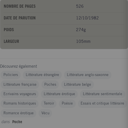
NOMBRE DE PAGES
526
DATE DE PARUTION
12/10/1982
POIDS
274g
LARGEUR
105mm
Découvrez également
Policiers
Littérature étrangère
Littérature anglo-saxonne
Littérature française
Poches
Littérature belge
Ecrivains voyageurs
Littérature érotique
Littérature sentimentale
Romans historiques
Terroir
Poésie
Essais et critique littéraire
Romance érotique
Vécu
dans
Poche