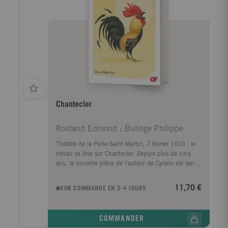
Chantecler
Rostand Edmond ; Bulinge Philippe
Théâtre de la Porte-Saint-Martin, 7 février 1910 : le
rideau se lève sur Chantecler. Depuis plus de cinq
ans, la nouvelle pièce de l'auteur de Cyrano est sans
cesse annoncée, puis reportée : ce jour-là, le Tout-
Paris s'est déplacé et la découvre enfin. Mais très
11,70 €
SUR COMMANDE EN 2-4 JOURS
vite, la perplexité gagne la salle. Point de décor
historique ni de personnage héroïque : la scène est
une basse-cour ; les personnages, des poules, des
COMMANDER
dindons, des canards, des lapins, des crapauds. Et le