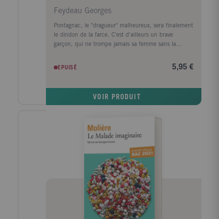
Feydeau Georges
Pontagnac, le "dragueur" malheureux, sera finalement
le dindon de la farce. C'est d'ailleurs un brave
garçon, qui ne trompe jamais sa femme sans la
plaindre. Et qui ne perd jamais la tête: il suit les
dames dans la rue, mais s'il pénètre derrière elles
5,95 €
EPUISÉ
dans les pâtisseries, il les attend sagement à la porte
des bijouteries. Quant à Vatelin, le mari de Lucienne,
il risque de payer fort cher une vieille entorse à la
VOIR PRODUIT
fidélité conjugale, laquelle entorse refait brusquement
surface en la personne de Maggy, une joyeuse fofolle
anglaise... Un troisième larron, rival de Pontagnac,
vient encore compliquer la situation. Et voilà la
mécanique en marche, "sans que s'affole un seul
rouage, sans que saute un seul ressort", comme dit
Jean Richepin.