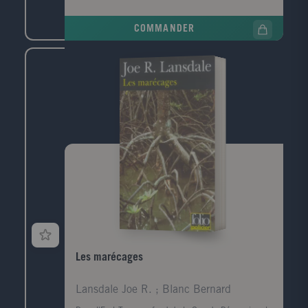
poche, griffonné sur un ticket de cinéma, un numéro
de téléphone, celui de la narratrice. Convoquée par la
COMMANDER
police, elle prend le train pour Le Havre, ville de son
enfance, de sa jeunesse, qu'elle a quittée il y a
longtemps. Durant ce jour de retour, cherchant à
comprendre ce qui la lie à ce mort dont elle ignore
tout, elle va exhumer ses souvenirs mais aussi la
mémoire de cette ville traumatisée par la guerre, ce
qui a disparu, ce qui a survécu, et raviver les vestiges
d'un amour adolescent.
Les marécages
Lansdale Joe R. ; Blanc Bernard