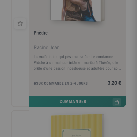
Phèdre
Racine Jean
La malédiction qui pèse sur sa famille condamne
Phèdre à un malheur infâme : mariée à Thésée, elle
brûle d'une passion incestueuse et adultère pour son
beau-fils Hippolyte. Quand cet amour éclate au grand
jour, le jeune homme est injustement envoyé à la
3,20 €
SUR COMMANDE EN 2-4 JOURS
mort par son père... De l'avis de beaucoup, Phèdre
est un sommet inégalé de la dramaturgie du Grand
Siècle. Mais les superlatifs ne sauraient épuiser son
COMMANDER
mystère : incandescente ou austère, échevelée ou
retenue, cette tragédie se prête à une multiplicité
d'interprétations.