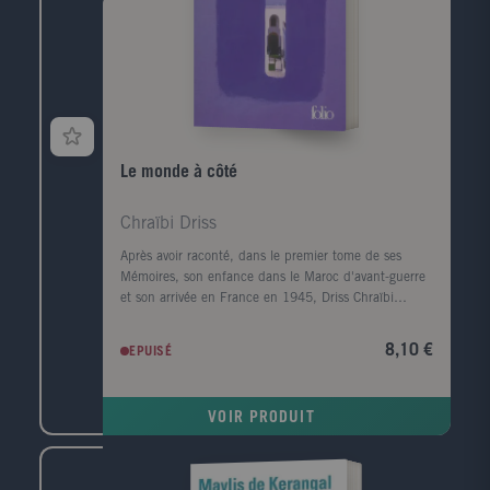
Le monde à côté
Chraïbi Driss
Après avoir raconté, dans le premier tome de ses
Mémoires, son enfance dans le Maroc d'avant-guerre
et son arrivée en France en 1945, Driss Chraïbi
reprend le fil de son récit autobiographique. Au
début des années 50, il découvre une autre planète,
8,10 €
EPUISÉ
l'Alsace, et s'y installe avec sa femme dans une sorte
d'ermitage amoureux voué à l'écriture. Puis ses
premiers succès d'écrivain le ramènent à Paris et la
VOIR PRODUIT
communauté maghrébine trouve en lui l'une de ses
premières voix dans le milieu littéraire. Défilent
ensuite les années France Culture, les années
canadiennes, les années à l'Ile d'Yeu, les amis et les