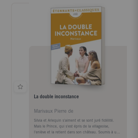
héros ? Un coq, Chantecler, persuadé que c'est son
chant qui, chaque matin, fait lever le soleil...
Chantecler connut tout au plus un succès d'estime ;
après cette pièce, le "roi de la Belle Époque",
incompris et déçu, se détourna peu à peu du théâtre.
Pourtant, la poésie de Rostand, nourrie du Roman de
Renart et des Fables de La Fontaine, y apparaît dans
toute sa splendeur, et fait de cette féerie animalière
détonante et cocasse une réflexion sur les affres de la
création artistique, digne d'un véritable chef-
d'oeuvre.
La double inconstance
Marivaux Pierre de
Silvia et Arlequin s'aiment et se sont juré fidélité.
Mais le Prince, qui s'est épris de la villageoise,
l'enlève et la retient dans son château. Soumis à une