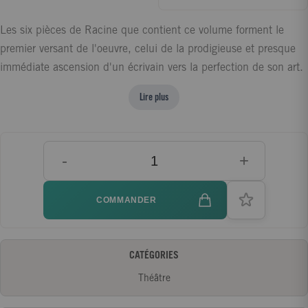
Les six pièces de Racine que contient ce volume forment le
premier versant de l'oeuvre, celui de la prodigieuse et presque
immédiate ascension d'un écrivain vers la perfection de son art.
Racine a vingt-cinq ans lorsqu'il fait représenter La Thébaïde
Lire plus
par la troupe de Molière. L'auteur de Britannicus et de Bérénice
est un homme de trente ans qui a su trouver dans la simplicité
du drame et la pureté mélodieuse de la langue le moyen
-
+
d'exprimer la vérité de l'émotion tragique, la douleur ou la
cruauté de la passion: dès Andromaque, "tout est dans l'âme"
comme on l'a dit, "rien que dans l'âme", et dans le chant.
COMMANDER
CATÉGORIES
Théâtre