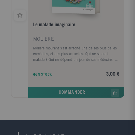
Le malade imaginaire
MOLIERE
Molière mourant s'est arraché une de ses plus belles
comédies, et des plus actuelles. Qui ne se croit
malade ? Qui ne dépend un jour de ses médecins, au
point de refuser de guérir, ou d'en être séparé ? Et
quel médecin n'est tenté par l'arrogance et le secret ?
3,00 €
EN STOCK
Un auteur visionnaire a ainsi dépeint la France, pays
qui détient le record de la consommation des
médicaments en Europe.
COMMANDER