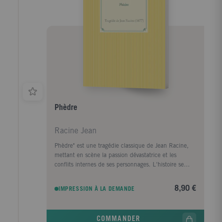
Phèdre
Racine Jean
Phèdre" est une tragédie classique de Jean Racine,
mettant en scène la passion dévastatrice et les
conflits internes de ses personnages. L'histoire se
déroule dans la Grèce antique et suit Phèdre,
l'épouse de Thésée, roi d'Athènes. Consommée par
8,90 €
IMPRESSION À LA DEMANDE
un amour interdit pour son beau-fils Hippolyte,
Phèdre lutte contre ses sentiments coupables.
Lorsque Thésée est présumé mort, Phèdre avoue son
COMMANDER
amour à Hippolyte, qui la rejette avec horreur. À la