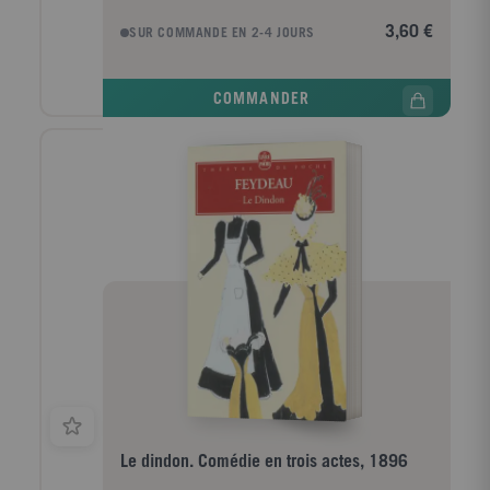
double loi qui l'oblige à épouser l'une de ses sujettes
et lui interdit d'user de violence contre qui que ce
3,60 €
SUR COMMANDE EN 2-4 JOURS
soit, le voilà contraint de gagner le coeur de sa
captive. L'amour de Silvia et d'Arlequin saura-t-il
résister aux flatteries de la vanité, aux séductions de
COMMANDER
la richesse et aux tentations du pouvoir ? TOUT
POUR COMPRENDRE - Notes lexicales - Biographie
de l'auteur - Contexte littéraire et dramatique -
Structure de la pièce - Pour mieux interpréter -
Chronologie TOUT POUR RÉUSSIR - Lexique
d'analyse littéraire et glossaire du XVIIIe siècle -
Questions sur l'oeuvre - Du texte à la scène, du texte
à l'écran - Vers le bac : sujets d'entraînement
GROUPEMENTS DE TEXTES - L'inconstance
amoureuse - Du bien-fondé des lois - Rhétoriques de
la séduction.
Le dindon. Comédie en trois actes, 1896