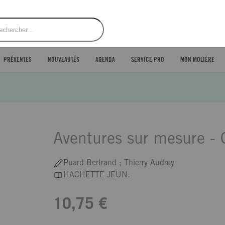
ercher
PRÉVENTES
NOUVEAUTÉS
AGENDA
SERVICE PRO
MON MOLIÈRE
Aventures sur mesure - 
Puard Bertrand ; Thierry Audrey
HACHETTE JEUN.
10,75 €