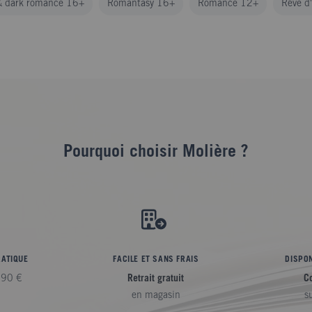
 dark romance 16+
Romantasy 16+
Romance 12+
Rêve d
Pourquoi choisir Molière ?
RATIQUE
FACILE ET SANS FRAIS
DISPON
,90 €
Retrait gratuit
C
en magasin
s