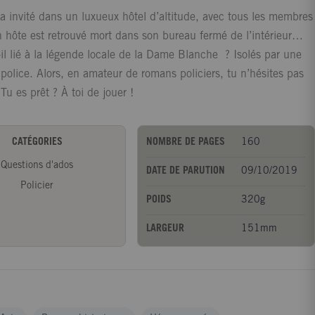
’a invité dans un luxueux hôtel d’altitude, avec tous les membres
n hôte est retrouvé mort dans son bureau fermé de l’intérieur…
il lié à la légende locale de la Dame Blanche ? Isolés par une
olice. Alors, en amateur de romans policiers, tu n’hésites pas
 es prêt ? À toi de jouer !
CATÉGORIES
NOMBRE DE PAGES
160
Questions d'ados
DATE DE PARUTION
09/10/2019
Policier
POIDS
320g
LARGEUR
151mm