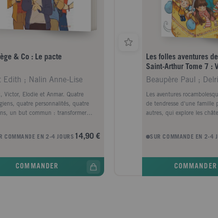
lège & Co : Le pacte
Les folles aventures de
Saint-Arthur Tome 7 : V
culture !
t Edith ; Nalin Anne-Lise
Beaupère Paul ; Delr
, Victor, Elodie et Anmar. Quatre
Les aventures rocambolesqu
égiens, quatre personnalités, quatre
de tendresse d'une famille
ins, un but commun : transformer
autres, qui explore les chât
mosphère détestable qui règne dans
rencontre François 1er, suit
 collège suite au harcèlement quasi
fumeur de pipe, et prend u
14,90 €
R COMMANDE EN 2-4 JOURS
SUR COMMANDE EN 2-4 
idien d'élèves sur les réseaux sociaux.
hauteur...
est l'idéal qui rapproche ces quatre
, pourtant bien différents : Marc, un
COMMANDER
COMMANDER
vif et sportif, entre en 5e après un été
l a vécu une rencontre intense avec
 ; Anmar est un garçon timide, arrive
chement de banlieue avec sa famille
lmane ; une classe au-dessus d'eux,
e est une ado à la vie difficile, élevée