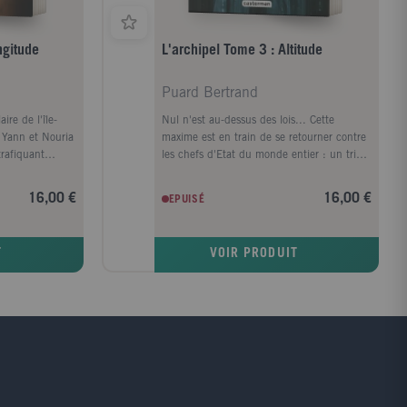
ngitude
L'archipel Tome 3 : Altitude
Puard Bertrand
ire de l'île-
Nul n'est au-dessus des lois... Cette
, Yann et Nouria
maxime est en train de se retourner contre
trafiquant
les chefs d'Etat du monde entier : un trio
i détiendrait la
anonyme, CTRL/ALT/DEL, diffuse des
la protection de
vidéos les liant directement au réseau
16,00 €
16,00 €
EPUISÉ
trépide Isabel de
frauduleux d'Anton Pavlovitch. Et le signal
rpol, les voilà
provient des ruines de l'Archipel, là où
e palais des
Algo, l'ancienne détenue insoumise, mène
T
VOIR PRODUIT
te demeure
sa guérilla. La course est lancée, du plus
mystère
haut fleuve tibétain aux sommets
cha a dédiée à
vertigineux du Pérou, pour retrouver les
les risques, le
trois lanceurs d'alerte. Sacha,Yann et
oins du globe.
Nouria y jouent leur destin et le dernier
empire de main
acte d'une guerre entre frères, celle de
ntaine... et
Marc-Antoine et Anton Pavlovitch. L'ultime
volet d'une série de thrillers haletants.