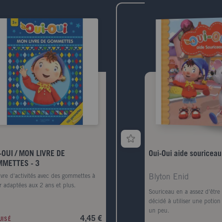
-OUI / MON LIVRE DE
Oui-Oui aide souriceau
METTES - 3
ivre d'activités avec des gommettes à
Blyton Enid
er adaptées aux 2 ans et plus.
Souriceau en a assez d'être p
décidé à utiliser une potion
un peu.
4,45 €
UISÉ