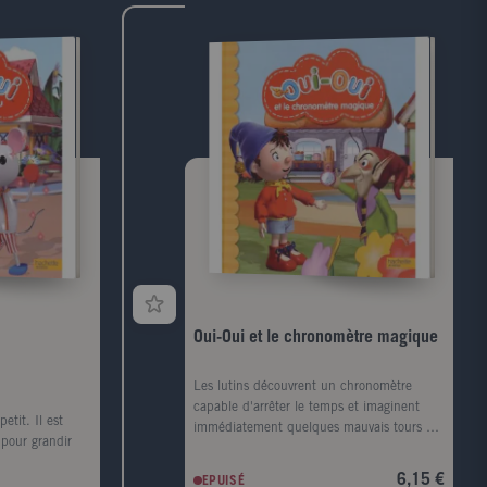
Oui-Oui et le chronomètre magique
Les lutins découvrent un chronomètre
capable d'arrêter le temps et imaginent
etit. Il est
immédiatement quelques mauvais tours à
 pour grandir
jouer.
6,15 €
EPUISÉ