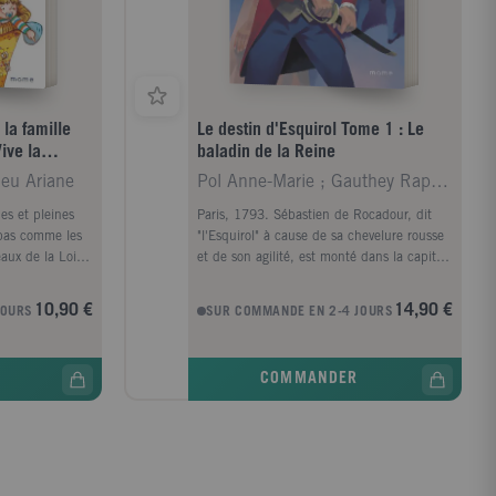
 la famille
Le destin d'Esquirol Tome 1 : Le
ive la
baladin de la Reine
ieu Ariane
Pol Anne-Marie ; Gauthey Raphaël
es et pleines
Paris, 1793. Sébastien de Rocadour, dit
 pas comme les
"l'Esquirol" à cause de sa chevelure rousse
eaux de la Loire,
et de son agilité, est monté dans la capitale
 un lièvre
avec l'idée de défendre le Roi. Hélas, pris
n peu trop de
dans le tourbillon de la Terreur, ce garçon
10,90 €
14,90 €
JOURS
SUR COMMANDE EN 2-4 JOURS
de dix-sept ans doit bientôt adapter ses
rêves à la sanglante réalité. Risquant sa vie
à chaque pas, il rencontre l'amitié et la
COMMANDER
trahison, la haine et l'amour. Tiraillé entre
sa vénération pour la Reine, qu'il cherche à
faire évader de sa prison, et sa passion
pour Saphire, la baladine, l'Esquirol va
devoir choisir sa voie et, peu à peu, devenir
un homme...