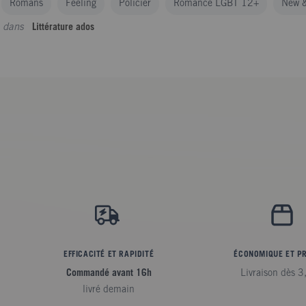
Romans
Feeling
Policier
Romance LGBT 12+
New &
dans
Littérature ados
EFFICACITÉ ET RAPIDITÉ
ÉCONOMIQUE ET P
Commandé avant 16h
Livraison dès 3
livré demain