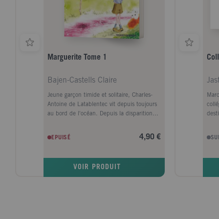
Marguerite Tome 1
Col
Bajen-Castells Claire
Jas
Jeune garçon timide et solitaire, Charles-
Marc
Antoine de Latablentec vit depuis toujours
coll
au bord de l'océan. Depuis la disparition
dest
du navire sur lequel voguait son père,
l'at
oscillant entre peurs profondes et ennui, il
leur
4,90 €
EPUISÉ
SU
rêve d'une autre vie. Le jour de ses 10 ans,
quot
il fait un voeu qui va tout bouleverser et
Tel 
découvrir que parfois, il est bon de
ados
VOIR PRODUIT
dépasser les limites imposées, d'escalader
ado 
d'immenses rochers sous la pluie battante
où i
et même de glisser sur une algue
Dieu
sournoise. La chance peut alors être au
fraî
rendez-vous et changer le destin ! Propulsé
musu
dans un monde de magie, de bienveillance
Elodi