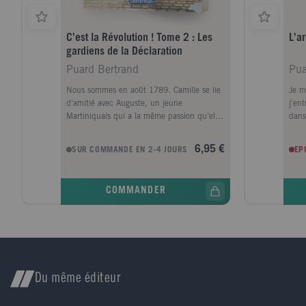
C'est la Révolution ! Tome 2 : Les
L'a
gardiens de la Déclaration
Puard Bertrand
Pua
Nous sommes en août 1789. Camille se lie
Je m
d'amitié avec Auguste, un jeune
j'ent
Martiniquais qui a la même passion qu'elle
dans 
pour le dessin. Auguste lui propose alors de
mond
venir assister - très discrètement - aux
très 
6,95 €
SUR COMMANDE EN 2-4 JOURS
EP
séances du comité des Cinq, qui rédigent
malh
la Déclaration des Droits de l'Homme et du
le f
Citoyen chez le comte de Mirabeau.
fran
COMMANDER
Auguste va y réaliser des dessins
moye
témoignant de ce moment crucial de
Tand
l'histoire de France. Mais, alors que la
Sach
Déclaration est enfin écrite, à quelques
une 
heures de la présentation à l'Assemblée
du S
nationale, Auguste disparaît de la demeure
parf
de Mirabeau avec le brouillon du texte !
appa
Du même éditeur
Tous le soupçonnent de trahison... Aidée
d'Evariste, Camille va tout faire pour