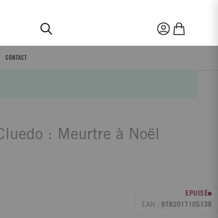
Rechercher
Mon compte
Mon panier
CONTACT
Cluedo : Meurtre à Noël
EPUISÉ
EAN :
9782017105138