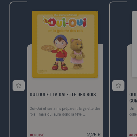
retrouver le brouillon de la Déclaration et
prouver l'innocence de son ami.
OUI-OUI ET LA GALETTE DES ROIS
OUI
GOM
Oui-Oui et ses amis préparent la galette des
Un l
rois : mais qui aura donc la fève ...
coll
2,25 €
EPUISÉ
EP