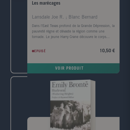
Les marécages
Lansdale Joe R. ; Blanc Bernard
Dans l'East Texas profond de la Grande Dépression, la
pauvreté règne et dévaste la région comme une
tornade. Le jeune Harry Crane découvre le corps
mutilé d'une femme noire sur le bord de la rivière
Sabine. Il est convaincu que le meurtre est l'oeuvre
10,50 €
EPUISÉ
de l'Homme-chèvre, un monstre de légende. Le
nombre de victimes s'alourdit, un homme est lynché
et le père de Harry, l'homme de loi local, enquête.
VOIR PRODUIT