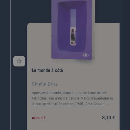
Le monde à côté
Chraïbi Driss
Après avoir raconté, dans le premier tome de ses
Mémoires, son enfance dans le Maroc d'avant-guerre
et son arrivée en France en 1945, Driss Chraïbi
reprend le fil de son récit autobiographique. Au
début des années 50, il découvre une autre planète,
8,10 €
EPUISÉ
l'Alsace, et s'y installe avec sa femme dans une sorte
d'ermitage amoureux voué à l'écriture. Puis ses