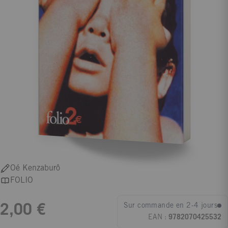
Oé Kenzaburô
FOLIO
Sur commande en 2-4 jours
2,00 €
EAN :
9782070425532