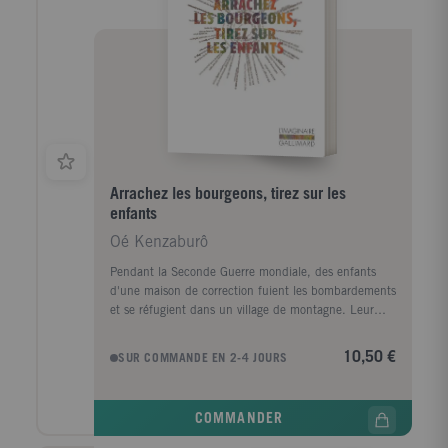
Arrachez les bourgeons, tirez sur les
enfants
Oé Kenzaburô
Pendant la Seconde Guerre mondiale, des enfants
d'une maison de correction fuient les bombardements
et se réfugient dans un village de montagne. Leur
éducateur les place sous l'autorité d'un maire
convaincu qu'un mauvais enfant doit être supprimé
10,50 €
SUR COMMANDE EN 2-4 JOURS
"dès le bourgeon". Le jeune narrateur et son petit
frère font partie de ce groupe de délinquants bientôt
à la merci des villageois haineux, qui les contraignent
COMMANDER
à enterrer des animaux victimes d'une épidémie.
Quand trois personnes meurent, contaminées, les