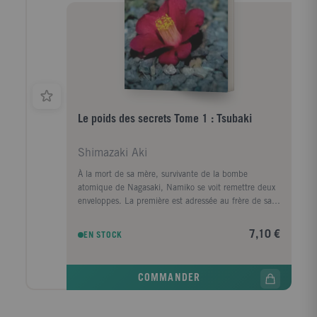
Le poids des secrets Tome 1 : Tsubaki
Shimazaki Aki
À la mort de sa mère, survivante de la bombe
atomique de Nagasaki, Namiko se voit remettre deux
enveloppes. La première est adressée au frère de sa
mère, dont Namiko ignorait l'existence. La seconde
contient une lettre dans laquelle la défunte révèle à
7,10 €
EN STOCK
sa fille le drame qui l'a hantée toute sa vie.4e de
couverture : À la mort de sa mère, survivante de la
bombe atomique de Nagasaki, Namiko se voit
COMMANDER
remettre deux enveloppes. La première est adressée à
un oncle maternel dont elle ignorait l'existence et
qu'elle est chargée de retrouver. La seconde contient