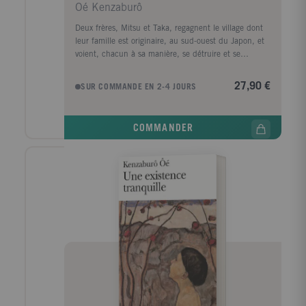
Oé Kenzaburô
Deux frères, Mitsu et Taka, regagnent le village dont
leur famille est originaire, au sud-ouest du Japon, et
voient, chacun à sa manière, se détruire et se
reconstruire un univers psychique et social,
foisonnant et mythique, à travers lequel on peut lire
27,90 €
SUR COMMANDE EN 2-4 JOURS
un siècle d'histoire japonaise. Mitsu, le narrateur,
semble devoir expier deux fautes : la naissance de
son fils anormal et le suicide de son meilleur ami. Les
COMMANDER
deux drames sont à la fois déchirants et grotesques,
occasion d'une mise en scène caricaturale et d'une
introspection. Taka, lui, est le véritable protagoniste
de ce Jeu du siècle. De retour des Etats-Unis, il
retrouve volontairement et inconsciemment les
circonstances réelles et symboliques dans lesquelles,
un siècle plus tôt, eut lieu, dans le même village,
toute une série de révoltes paysannes.