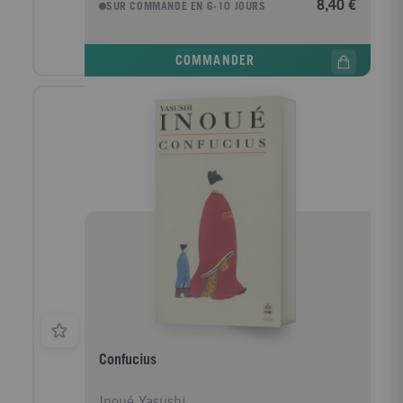
8,40 €
SUR COMMANDE EN 6-10 JOURS
va néanmoins laisser entrer deux personnes aux
lisières de sa vie ; Hijiri, son interlocutrice
professionnelle, et M. Mitsutsuka, un professeur de
COMMANDER
physique qui lui offre un nouvel accès à la lumière
qu'elle a toujours perçue de manière singulière : le
bleu a une longueur d'onde très courte, elle se
diffuse facilement, c'est pourquoi le ciel apparaît si
vaste. Voyage au pays de l'apparente légèreté des
femmes, de leurs peurs minuscules ou béantes, de
leurs renoncements et de leurs excès, de leurs choix
et de leurs libertés, ce livre est d'une gravité toute
poétique et d'une modernité absolue. Il convoque et
défie tous les a priori et vibre, riche et puissant,
d'utopies scintillantes et de rêves oubliés.
Confucius
Inoué Yasushi