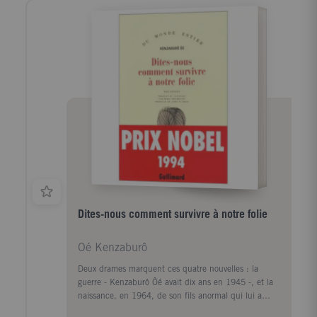
villageois, pris de panique, abandonnent le village en
y enfermant les enfants, qui prennent possession des
maisons désertées et esquissent même les règles
d'une vie en société. Temps suspendu, unique dans
cette histoire de bruit et de fureur, où s'expriment les
douceurs de la fraternité et les joies d'un premier
amour. Malgré la présence d'un jeune Coréen et d'un
soldat déserteur qui tentent de les aider,
l'affrontement avec les villageois de retour ne pourra
être évité. Cette impressionnante fable sociale écrite
en 1958 appartient à la grande veine de Kenzaburô
Ôe. Densité, richesse d'analyse, foisonnement de
l'imagination, violence, émotion: toutes les qualités
du Prix Nobel se trouvent réunies.
Dites-nous comment survivre à notre folie
Oé Kenzaburô
Deux drames marquent ces quatre nouvelles : la
guerre - Kenzaburô Ôé avait dix ans en 1945 -, et la
naissance, en 1964, de son fils anormal qui lui a
révélé le véritable chemin de la vie. Si les récits de