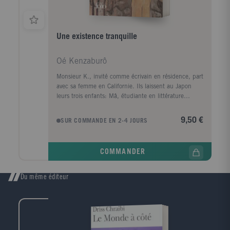
Une existence tranquille
Oé Kenzaburô
Monsieur K., invité comme écrivain en résidence, part
avec sa femme en Californie. Ils laissent au Japon
leurs trois enfants: Mâ, étudiante en littérature
française, son frère cadet Ô, qui prépare ses examens
d'entrée à l'Université, et leur aîné, Eoyore,
9,50 €
SUR COMMANDE EN 2-4 JOURS
gigantesque handicapé mental, fragile, imprévisible,
cependant compositeur de musique.Le roman est la
chronique, rapportée par Mâ, de toute la vie de cette
COMMANDER
famille, essentiellement centrée autour de ses liens
avec Eoyore. Mais c'est surtout la chronique des jours
passés en l'absence des parents, depuis l'événement
Du même éditeur
les plus anodin jusqu'au drame, en passant par la
découverte initiatique du "regard des autres" posé sur
Eoyore.