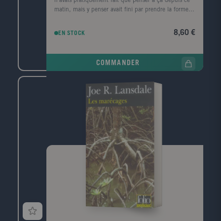
n'avais pratiquement fait que penser à ça depuis ce
matin, mais y penser avait fini par prendre la forme
d'une ville, d'un premier amour, la forme d'un porte-
conteneurs." Le corps d'un homme est retrouvé au
8,60 €
EN STOCK
pied de la digue Nord du Havre, avec, dans sa
poche, griffonné sur un ticket de cinéma, un numéro
de téléphone, celui de la narratrice. Convoquée par la
COMMANDER
police, elle prend le train pour Le Havre, ville de son
enfance, de sa jeunesse, qu'elle a quittée il y a
longtemps. Durant ce jour de retour, cherchant à
comprendre ce qui la lie à ce mort dont elle ignore
tout, elle va exhumer ses souvenirs mais aussi la
mémoire de cette ville traumatisée par la guerre, ce
qui a disparu, ce qui a survécu, et raviver les vestiges
d'un amour adolescent.