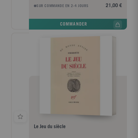
Kenzaburô Ôé ne sont jamais totalement
21,00 €
SUR COMMANDE EN 2-4 JOURS
autobiographiques, tous en revanche prennent
naissance dans son expérience personnelle. Dans
Gibier d'élevage, l'auteur décrit l'impact sur les
COMMANDER
esprits, dans un village montagnard, de la présence
d'un prisonnier noir américain. Dans Dites-nous
comment survivre à notre folie, nous sont contés les
efforts d'un père pour nouer avec son fils handicapé
mental des relations aussi étroites et fines que
possible. La dernière nouvelle est l'un des textes les
plus déconcertants et les plus complexes de ce
romancier qui fut couronné par le prix Nobel en
1994.
Le Jeu du siècle