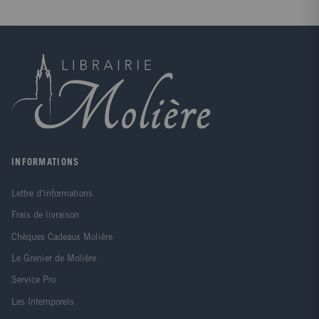
une lettre en forme de confession à sa fille, sans
laquelle elle n'aurait pu partir en paix. Elle y raconte
son quotidien pendant la guerre, son premier amour,
et révèle le secret qui l'a poussée à commettre
l'indicible.Notes Biographiques : Née au Japon, Aki
Shimazaki vit à Montréal depuis 1991. Toute son
oeuvre est disponible chez Actes Sud, notamment ses
trois pentalogies.La première pentalogie, Le Poids des
secrets, comprend Tsubaki, Hamaguri (prix Ringuet),
Tsubame, Wasurenagusa (prix Canada Japon) et
Hotaru (prix littéraire du Gouverneur général du
Canada).Son deuxième cycle romanesque, Au coeur
INFORMATIONS
du Yamato, est composé de Mitsuba, Zakuro, Tonbo,
Tsukushi et Yamabuki (prix Asie de l'Association des
Lettre d'informations
écrivains de langue française - ADELF).Le troisième
cycle, L'Ombre du chardon, comporte Azami (2015),
Frais de livraison
Hôzuki (2016), Suisen (2017), Fuki-no-tô (2018) et
Maïmaï.Elle a débuté avec Suzuran (2020) un
Chèques Cadeaux Molière
quatrième cycle dont Sémi fait partie également. Ces
Le Grenier de Molière
quinze volumes peuvent parfaitement se lire
individuellement, ou dans le désordre - c'est bien là
Service Pro
l'étonnant art de la construction que maîtrise Aki
Les Intemporels
Shimazaki.