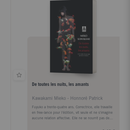
De toutes les nuits, les amants
Kawakami Mieko - Honnoré Patrick
Fuyuko a trente-quatre ans. Correctrice, elle travaille
en free-lance pour l'édition, vit seule et ne s'imagine
aucune relation affective. Elle ne se nourrit pas de
ses lectures : elle décortique les mots, cherche la
faute cachée, l'erreur embusquée. Introvertie, Fuyuko