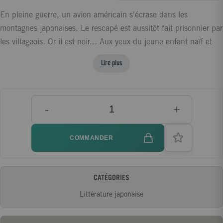
En pleine guerre, un avion américain s'écrase dans les
montagnes japonaises. Le rescapé est aussitôt fait prisonnier par
les villageois. Or il est noir... Aux yeux du jeune enfant naïf et
émerveillé qui raconte cet épisode, sa nationalité, sa race, sa
Lire plus
langue n'en font pas un étranger on un ennemi, mais une
simple bête dont il faut s'occuper. Un extraordinaire récit
classique, une parabole qui dénonce la folie et la bêtise
-
+
humaines.
COMMANDER
CATÉGORIES
Littérature japonaise