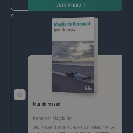
premiers succès d'écrivain le ramènent à Paris et la
VOIR PRODUIT
communauté maghrébine trouve en lui l'une de ses
premières voix dans le milieu littéraire. Défilent
ensuite les années France Culture, les années
canadiennes, les années à l'Ile d'Yeu, les amis et les
rencontres (François Mitterrand, Lucien Bodard...),
les paysages, les livres et les femmes de sa vie.
Jour de ressac
Kerangal Maylis de
Oui, j'y avais repensé. Qu'est-ce qu'il s'imaginait. Je