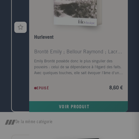
Hurlevent
Brontë Emily ; Bellour Raymond ; Lacretelle Jacque
Emily Brontë possède donc le plus singulier des
pouvoirs : celui de sa dépendance à l'égard des faits.
Avec quelques touches, elle sait évoquer l'âme d'un
visage et rendre le corps superflu ; en parlant de la
lande, elle fait souffler le vent et gronder le tonnerre.
8,60 €
EPUISÉ
Virginia Woolf. Quand, parmi tous les arbres, je
cherche celui dont la forme s'harmonise le mieux
avec le cadre du roman tragique d'Emily Brontë, c'est
VOIR PRODUIT
l'image d'un vieux robinier tortueux qui me vient à
l'esprit, d'un vieux robinier tordu par le vent qui
souffle toujours dans la même direction ; l'écorce est
De la même catégorie
noire, le tronc est creux et, dans ce creux, la pluie a
formé une petite flaque où baignent quelques feuilles
mortes. John Cowper Powys