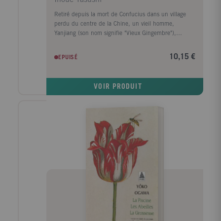
Retiré depuis la mort de Confucius dans un village
perdu du centre de la Chine, un vieil homme,
Yanjiang (son nom signifie "Vieux Gingembre"),
raconte ce que furent les quinze dernières années du
grand maître dont il partagea une partie de la vie.
10,15 €
EPUISÉ
Pourquoi Confucius abandonna-t-il la capitale de sa
province où il avait occupé les plus hautes fonctions?
Avait-il un projet secret? Le dernier disciple du maître
VOIR PRODUIT
tente de donner les clefs du mystère. Mais plus
qu'une évocation biographique, Inoué raconte une
captivante aventure politique et humaine au cours de
l'une des périodes les plus troublées de l'histoire de
la Chine du Ve siècle av. J.-C. Yasuchi Inoué (mort en
1992, à l'âge de quatre-vingt-cinq ans) est l'un des
plus remarquables écrivains japonais du XXe siècle.
Ses ouvrages - Le Flusil de chasse, Le Maître de thé,
Histoire de ma mère - sont devenus de grands
classiques. Confucius est son dernier roman. L'auteur
a mis beaucoup de lui-même dans le personnage
malicieux du "Vieux Gingembre" qui nous donne à
découvrir le grand sage et penseur chinois sous
l'apparence d'un homme souffrant, humble, plein de
compassion et d'humanité face à l'incompréhension