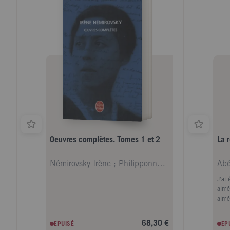
actu
l'ég
géné
femm
Grøn
saisi
comm
aprè
de la
Oeuvres complètes. Tomes 1 et 2
La 
Némirovsky Irène ; Philipponnat Olivier ; Epstein
Abé
J'ai 
aimé
aimé
68,30 €
EPUISÉ
EP