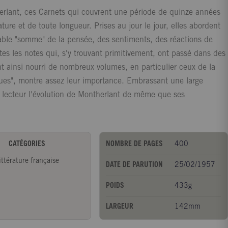
rlant, ces Carnets qui couvrent une période de quinze années
e et de toute longueur. Prises au jour le jour, elles abordent
itable "somme" de la pensée, des sentiments, des réactions de
es les notes qui, s'y trouvant primitivement, ont passé dans des
nt ainsi nourri de nombreux volumes, en particulier ceux de la
iques", montre assez leur importance. Embrassant une large
r au lecteur l'évolution de Montherlant de même que ses
CATÉGORIES
NOMBRE DE PAGES
400
ittérature française
DATE DE PARUTION
25/02/1957
POIDS
433g
LARGEUR
142mm