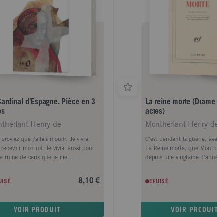
Cardinal d'Espagne. Pièce en 3
La reine morte (Drame 
es
actes)
therlant Henry de
Montherlant Henry d
croyiez que j'allais mourir. Je vivrai
C'est pendant la guerre, ave
recevoir mon roi. Je vivrai aussi pour
La Reine morte, que Monthe
 la ruine de ceux que je me
depuis une vingtaine d'ann
endrais à haïr, si on pouvait haïr avec
ses romans et ses essais, se 
 et pour l'amour de Dieu. Une de mes
sur la scène française. Per
8,10 €
UISÉ
EPUISÉ
es est de n'avoir pardonné jamais. Et
tragédie est l'une des clefs 
 quoi, pardonner ! pardonner ! C'est la
l'énigme des agissements h
 qui pardonne.
rapports entre les êtres, Mo
VOIR PRODUIT
VOIR PRODUI
ressuscite avec La Reine mo