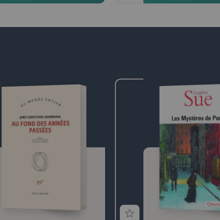
tragédie, mêlant conflits pol
affrontements familiaux, dr
l'éternité dans une lutte à mo
contre le père. On connaît 
roi, très malade, fait tuer 
Inès, que son fils Don Pedr
secrètement. Il meurt devan
"la reine morte".