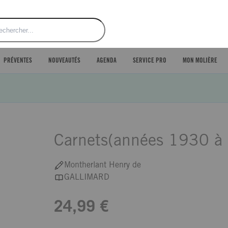
ercher
PRÉVENTES
NOUVEAUTÉS
AGENDA
SERVICE PRO
MON MOLIÈRE
Carnets(années 1930 à
Montherlant Henry de
GALLIMARD
24,99 €