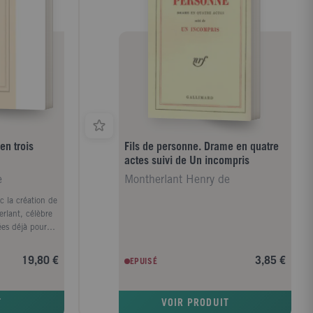
en trois
Fils de personne. Drame en quatre
actes suivi de Un incompris
e
Montherlant Henry de
c la création de
rlant, célèbre
ées déjà pour
fait connaître
suadé que la
19,80 €
3,85 €
EPUISÉ
pour déchiffrer
umains et des
ntherlant
T
VOIR PRODUIT
rte la grande