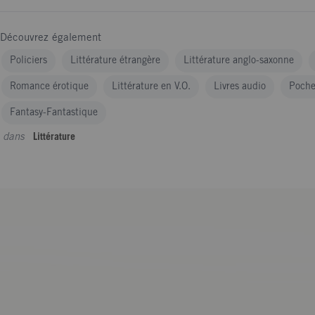
Découvrez également
Policiers
Littérature étrangère
Littérature anglo-saxonne
Romance érotique
Littérature en V.O.
Livres audio
Poch
Fantasy-Fantastique
dans
Littérature