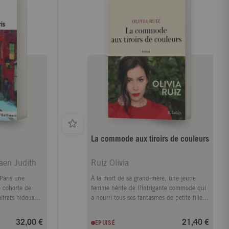
la face solaire
 tous les
 croise le
dans son
ée de
ciété, par
es préventifs et
 l'engagement de
ulement des
vention de
Bien, police ou
ivent
es actions
aen.
La commode aux tiroirs de couleurs
aen Judith
Ruiz Olivia
 Paris une
À la mort de sa grand-mère, une jeune
e cohorte de
femme hérite de l?intrigante commode qui
lfrats hideux
a nourri tous ses fantasmes de petite fille.
d - un anti-
Le temps d?une nuit, elle va ouvrir ses dix
e ou Bras-
tiroirs et dérouler le fil de la vie de Rita,
32,00 €
21,40 €
EPUISÉ
d monde comme
son Abuela, dévoilant les secrets qui ont