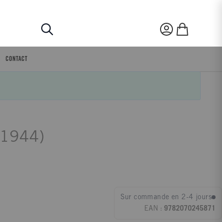
Rechercher
Mon compte
Mon panier
CONTACT
 1944)
Sur commande en 2-4 jours
EAN :
9782070245871