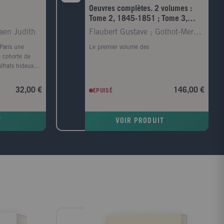
Oeuvres complètes. 2 volumes :
Tome 2, 1845-1851 ; Tome 3,
1851-1862
aen Judith
Flaubert Gustave ; Gothot-Mersch Claudine
 Paris une
Le premier volume des
e cohorte de
lfrats hideux
d - un anti-
e ou Bras-
32,00 €
146,00 €
EPUISÉ
d monde comme
nstres
e Jacques
T
VOIR PRODUIT
pas avare de
une sauvagerie
 prince
 la recherche
ble avec les
ris des lois.
ues-unes des
s du roman: le
, ou le supplice
 Ferrand. Cette
ureté morale de