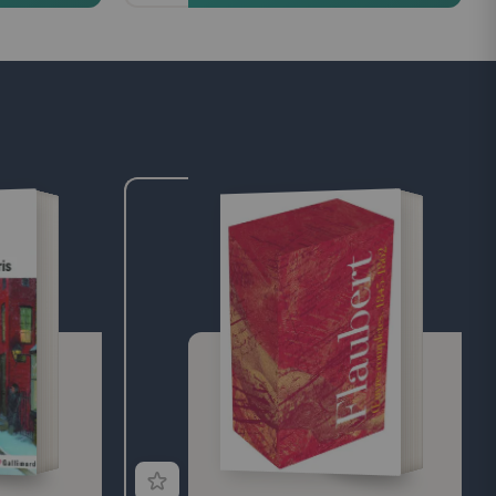
itiques et
essant pour
rt le fils
l'argument : un
la femme, Dona
o a épousée
t le cadavre de