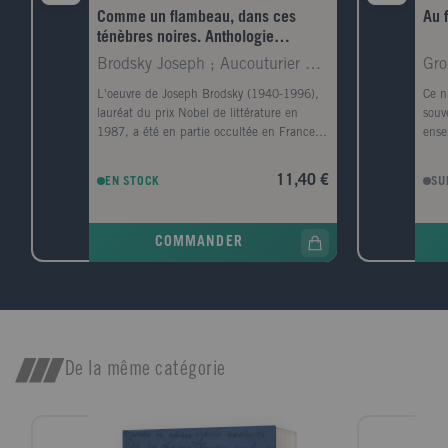
Comme un flambeau, dans ces
Au 
ténèbres noires. Anthologie
poétique 1961-1995
Brodsky Joseph ; Aucouturier Michel ; Bordier Jean
L'oeuvre de Joseph Brodsky (1940-1996),
Ce n
lauréat du prix Nobel de littérature en
souv
1987, a été en partie occultée en France
ense
par le destin du poète, symbole de la
C'ét
dissidence du régime soviétique. Pour
sa co
11,40 €
EN STOCK
SU
rendre compte de sa poésie d'une
De p
extraordinaire virtuosité formelle, liant
term
l'intime à l'épique, au mythologique, et à
Park
COMMANDER
de constantes préoccupations
femm
métaphysiques, André Markowicz a
d'un
composé un volume qui réunit les poèmes
son 
publiés dans la collection "Du monde
qu'i
entier" en 1987 et 1993, replacés ici dans
elle
leur ordre chronologique, auxquels s'ajoute
elle
une sélection de poèmes inédits en
vie,
De la même catégorie
français.
temp
trah
part
sont