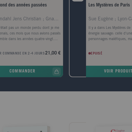
fond des années passées
Les Mystères de Paris
Grondahl Jens Christian ; Gnaedig Alain
Sue Eugène ; Lyon-C
'était pas un monde perdu dont je me
Il y a dans Les Mystères de
enais, ces mois que nous avions passés
énergie sauvage: celle d'un
mble dans les années quatre-vingt.
personnages maléfiques, ma
ait le même temps qui avait continué
comme la Chouette, Tortillar
urse, et avait fini par nous rattraper."
Gavroche -, le Maître d'écol
21,00 €
R COMMANDE EN 2-4 JOURS
EPUISÉ
rime abord, la vie du narrateur semble
Rouge, criminels du gran
inée. Le diagnostic de maladie de
le comte de Saint-Remy, mo
inson a d'abord été posé, puis sa
hypocrites comme le notair
COMMANDER
VOIR PRODUI
e l'a quitté. Mais un jour, au milieu
Ferrand. Eugène Sue n'est 
 parc de Copenhague, il croise Anna,
noirceur. Mais il y a aussi 
amour de jeunesse, une femme libre
du Bien, celle de Rodolphe,
l a tant aimée autrefois. Aujourd'hui,
mélancolique venu à Paris à
 ne se soucie pas de ce diagnostic, et
de sa fille perdue, impitoya
 l'entraîne dans le drame de sa propre
méchants qu'il punit au mép
 une histoire emblématique de notre
On doit à sa cruauté quelq
s, remplie d'abus de pouvoir et de
scènes les plus stupéfiante
isons. Jens Christian Grøndahl écrit une
châtiment du Maître d'école
ition subtile où au milieu des souvenirs
de luxure imposé à Jacques
 exposées les problématiques les plus
cruauté contraste avec la p