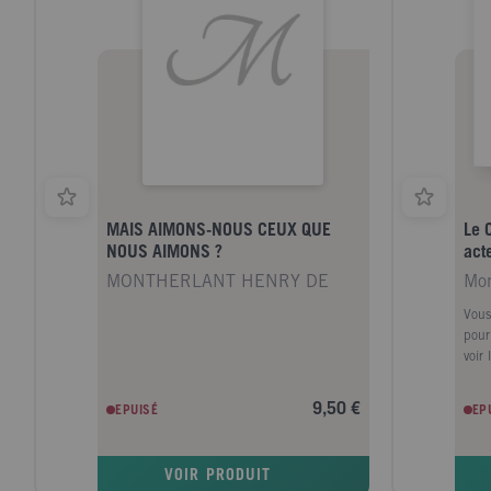
MAIS AIMONS-NOUS CEUX QUE
Le 
NOUS AIMONS ?
act
MONTHERLANT HENRY DE
Mon
Vous 
pour 
voir
surpr
Dieu
9,50 €
EPUISÉ
EP
forc
puis
peur
VOIR PRODUIT