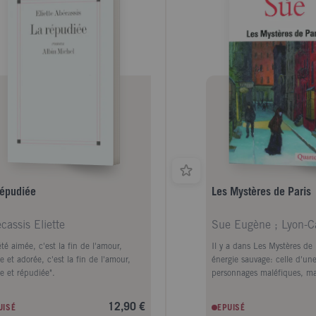
elles - qui vont de la maladie à
Fleur-de-Marie, comme avec 
arement politique, du fossé entre les
de Rodolphe, providence de
rations aux violences faites aux
malheureux honnêtes dont il
es. Une fois encore, Jens Christian
chemin. Le roman exprime 
dahl nous éblouit par sa capacité à
ensemble une quête assoiff
r l'esprit du temps et à montrer
régénération morale de la so
ent l'on peut choisir de se relever
l'amélioration des mécanism
s avoir subi une chute et faire le choix
répressifs (c'est le sens de
 vie.
Sue en faveur dans l'encell
criminels) ainsi que par l'in
mécanismes d'incitation au 
tribunal de la Vertu, qui do
récompenser publiquement l
exemplaires." Judith Lyon-C
répudiée
Les Mystères de Paris
cassis Eliette
Sue Eugène ; Lyon-C
été aimée, c'est la fin de l'amour,
Il y a dans Les Mystères de
e et adorée, c'est la fin de l'amour,
énergie sauvage: celle d'un
e et répudiée".
personnages maléfiques, ma
comme la Chouette, Tortillar
Gavroche -, le Maître d'écol
12,90 €
UISÉ
EPUISÉ
Rouge, criminels du gran