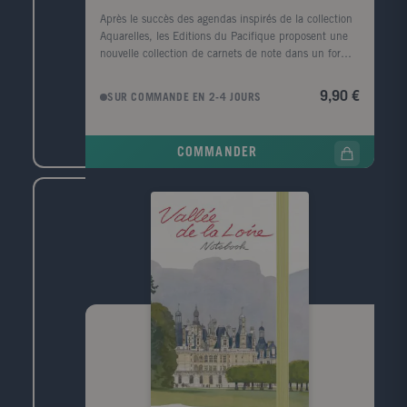
Après le succès des agendas inspirés de la collection
Aquarelles, les Editions du Pacifique proposent une
nouvelle collection de carnets de note dans un format
et un esprit similaires. Ces cahiers lignés à la
fabrication soignée (papiers de qualité, coins
9,90 €
SUR COMMANDE EN 2-4 JOURS
arrondis, pochette à soufflet, élastique de
fermeture...) comportent 144 pages, dont certaines
illustrées d'aquarelles.
COMMANDER