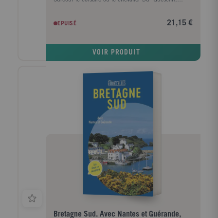
débrouillez l’énigme des mégalithes, déchiffrez les
danses macabres peintes dans les églises, écoutez les
21,15 €
EPUISÉ
histoires des calvaires sculptés, entonnez les chants
de la procession d’un pardon, dansez au fest-noz !
Dans Le Guide Bleu, nous vous proposons : - Les
VOIR PRODUIT
clés pour comprendre l’histoire, l’art, les paysages et
les traditions bretonnes, sans oublier la gastronomie
d’une région qui abrite la capitale de la coquille
Saint-Jacques (Erquy) - Des visites guidées dans les
villes et les abbayes, des randonnées dans l’arrière-
pays, des excursions dans les îles, Ouessant
couronnée de phares, Bréhat l’île aux fleurs, des
sorties ornithologiques aux Sept-Îles ou au cap
Fréhel. - Nos adresses préférées d’hébergement et de
restaurants. - Des cartes détaillées de chaque région
et des principales villes. Retrouvez-nous sur
Facebook : www.facebook.com/GuidesBleus et sur
YouTube, Guides Bleus
Bretagne Sud. Avec Nantes et Guérande,