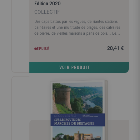
Edition 2020
COLLECTIF
Des caps battus par les vagues, de riantes stations
balnéaires et une multitude de plages, des calvaires
de pierre, de vieilles maisons à pans de bois... Le
Guide Bleu vous dévoile l'incroyable diversité de cette
région entre terre et mer. Déchiffrez les mystères des
20,41 €
EPUISÉ
mégalithes de Carnac, partez sur les traces de la fée
Morgane dans la forêt de Brocéliande, assistez au
retour des pêcheurs à Douarnenez, découvrez les îles
VOIR PRODUIT
du golfe du Morbihan et émerveillez-vous devant les
Machines de Nantes.