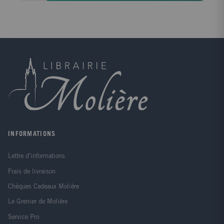
apprendre des histoires et retrouver des traditions
enracinées. Du marais de "Magoar Pen Vern" (Côtes-
d'Armor) jusqu'à la forêt du Paradis (Jura), autour de
l'étang de Murat (Haute-Vienne) et jusqu'aux bords
de la Loire, vous êtes invités sur ces territoires à une
aventure botanique, géologique, ornithologique... et
humaine. Chaque itinéraire détaillé avec précision est
assorti d'une cartographie, d'un guide pratique et
d'un lexique.
INFORMATIONS
Lettre d'informations
Frais de livraison
Chèques Cadeaux Molière
Le Grenier de Molière
Service Pro