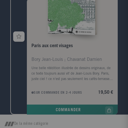
Paris aux cent visages
Bory Jean-Louis ; Chavanat Damien
Une belle réédition illustrée de dessins originaux, de
ce texte toujours aussi vif de Jean-Louis Bory. Paris,
juste ciel ! ce n'est pas seulement les cafés-terrasses
où les consommateurs assis se mêlent aux passants
qui passent, ni les cabarets de Montmartre. Paris est
19,50 €
SUR COMMANDE EN 2-4 JOURS
comme Hercule - que la légende compte d'ailleurs au
premier rang des fondateurs de la ville. Il a sa
tunique de Nessus. C'est sa réputation. Tout se passe
COMMANDER
comme si Paris était une création du Second Empire
et que son histoire se soit bloquée, figée, gelée, lac
bleu du pôle, avant la Grande Guerre, celle du 1914-
De la même catégorie
1918. Paris a pris la pose, attention ! le petit oiseau