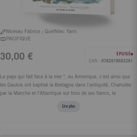
Moireau Fabrice ; Queffélec Yann
PACIFIQUE
EPUISÉ
30,00 €
EAN :
9782878682281
Le pays qui fait face à la mer ", ou Armorique, c'est ainsi que
les Gaulois ont baptisé la Bretagne dans l'antiquité. Chahutée
par la Manche et l'Atlantique sur trois de ses flancs, la
péninsule bretonne occupe la majeure partie du Massif
Lire plus
armoricain, qui s'étire des pointes du Finistère aux rives de la
Seine normande. Les granits sont les roches reines de la région,
emblématiques de sa géologie et de sa culture. Eglises, manoirs,
fermes et calvaires sont souvent faits de ce minéral, parfois