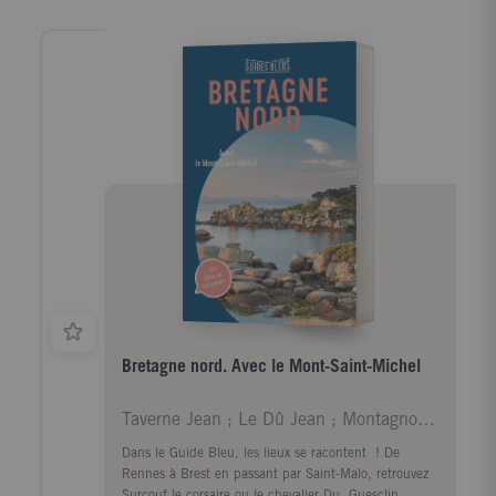
va sortir, c'est Napoléon III et Offenbach, clac ! le
petit oiseau est sorti, c'est la Belle Epoque. L'ennui
est que Paris a gardé la pose.
Bretagne nord. Avec le Mont-Saint-Michel
Taverne Jean ; Le Dû Jean ; Montagnon Denis ; Foll
Dans le Guide Bleu, les lieux se racontent ! De
Rennes à Brest en passant par Saint-Malo, retrouvez
Surcouf le corsaire ou le chevalier Du Guesclin,