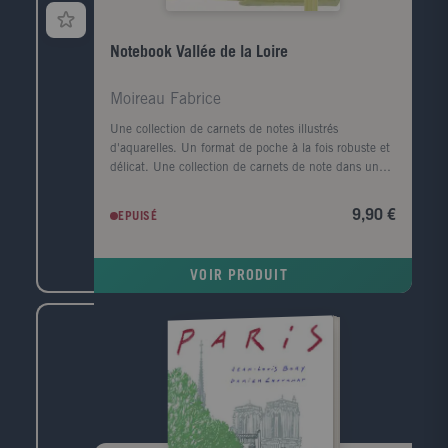
Notebook Vallée de la Loire
Moireau Fabrice
Une collection de carnets de notes illustrés
d'aquarelles. Un format de poche à la fois robuste et
délicat. Une collection de carnets de note dans un
format et un esprit similaires à celui des agendas
Aquarelles. Ces cahiers à la fabrication soignée
9,90 €
EPUISÉ
(papiers de qualité, coin s arrondis, pochette à
soufflet, élastique de fermeture...) comportent 144
pages, dont certaines illustrées d'aquarelles.
VOIR PRODUIT