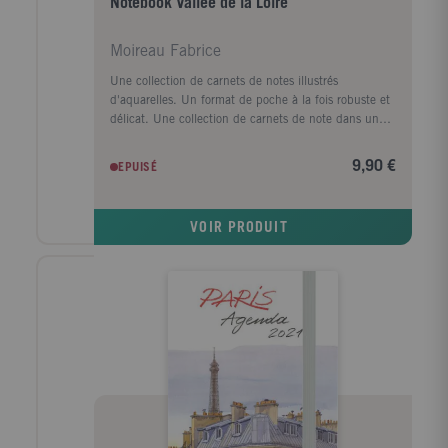
Notebook Vallée de la Loire
Moireau Fabrice
Une collection de carnets de notes illustrés
d'aquarelles. Un format de poche à la fois robuste et
délicat. Une collection de carnets de note dans un
format et un esprit similaires à celui des agendas
Aquarelles. Ces cahiers à la fabrication soignée
9,90 €
EPUISÉ
(papiers de qualité, coin s arrondis, pochette à
soufflet, élastique de fermeture...) comportent 144
pages, dont certaines illustrées d'aquarelles.
VOIR PRODUIT