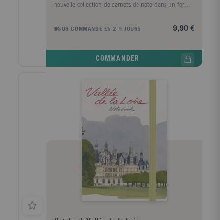
nouvelle collection de carnets de note dans un format
et un esprit similaires. Ces cahiers lignés à la
fabrication soignée (papiers de qualité, coins
9,90 €
SUR COMMANDE EN 2-4 JOURS
arrondis, pochette à soufflet, élastique de
fermeture...) comportent 144 pages, dont certaines
illustrées d'aquarelles.
COMMANDER