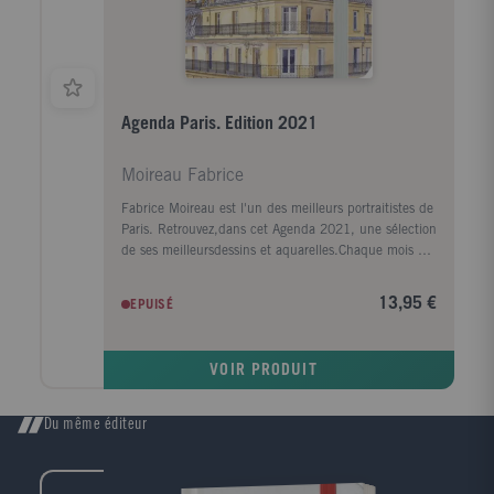
Agenda Paris. Edition 2021
Moireau Fabrice
Fabrice Moireau est l'un des meilleurs portraitistes de
Paris. Retrouvez,dans cet Agenda 2021, une sélection
de ses meilleursdessins et aquarelles.Chaque mois de
l'année s'ouvre par une double page reprenantun lieu
emblématique. La semaine est présentée de la
13,95 €
EPUISÉ
mêmefaçon, dans une succession rythmée par des
détails d'architecture,de jardins et de scènes de vie,
de vues parfois insolites,pour certaines inédites.
VOIR PRODUIT
Du même éditeur