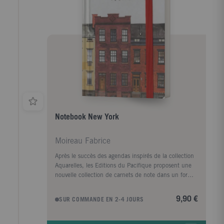
Notebook New York
Moireau Fabrice
Après le succès des agendas inspirés de la collection
Aquarelles, les Editions du Pacifique proposent une
nouvelle collection de carnets de note dans un format
et un esprit similaires. Ces cahiers lignés à la
fabrication soignée (papiers de qualité, coins
9,90 €
SUR COMMANDE EN 2-4 JOURS
arrondis, pochette à soufflet, élastique de
fermeture...) comportent 144 pages, dont certaines
illustrées d'aquarelles.