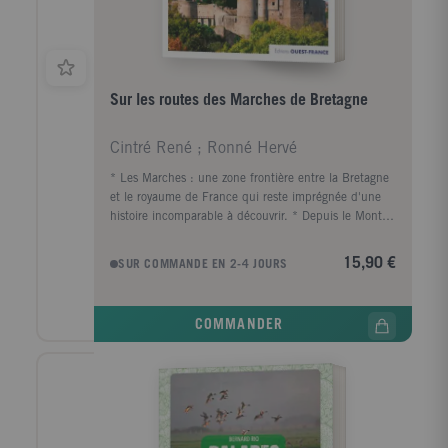
Sur les routes des Marches de Bretagne
Cintré René ; Ronné Hervé
* Les Marches : une zone frontière entre la Bretagne
et le royaume de France qui reste imprégnée d'une
histoire incomparable à découvrir. * Depuis le Mont-
Saint-Michel au nord juqu'à Tiffauges et Montaigu au
sud, les Marches de Bretagne égrènent un chapelet
15,90 €
SUR COMMANDE EN 2-4 JOURS
de châteaux et de places fortes à découvrir grâce à 7
itinéraires thématiques. En couverture : En haut,
Dinan - En bas, Clisson
COMMANDER