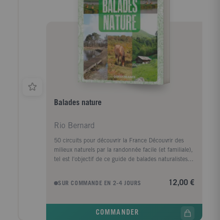
Balades nature
Rio Bernard
50 circuits pour découvrir la France Découvrir des
milieux naturels par la randonnée facile (et familiale),
tel est l'objectif de ce guide de balades naturalistes
sur les territoires de la Fondation pour la protection
des habitats de la faune sauvage. Ce guide comprend
12,00 €
SUR COMMANDE EN 2-4 JOURS
50 balades pour tous dans des paysages variés, à la
fois dans les plaines, les vallées et la moyenne
montagne. Ce sont 50 occasions pour partir à la
COMMANDER
découverte de la flore et de la faune sauvages,