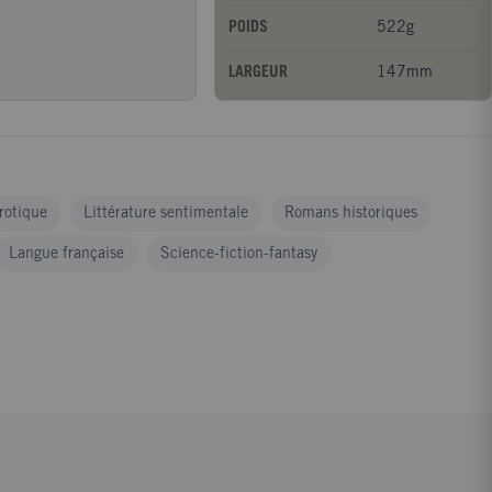
POIDS
522g
LARGEUR
147mm
érotique
Littérature sentimentale
Romans historiques
Langue française
Science-fiction-fantasy