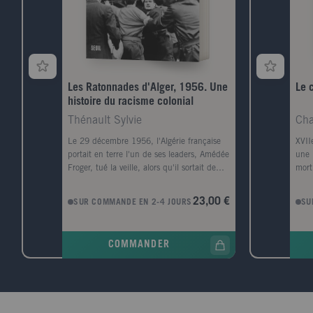
Il es
(200
(201
paru
succ
Les Ratonnades d'Alger, 1956. Une
Le c
histoire du racisme colonial
Thénault Sylvie
Cha
Le 29 décembre 1956, l'Algérie française
XVIIe
portait en terre l'un de ses leaders, Amédée
une 
Froger, tué la veille, alors qu'il sortait de
mort
son domicile. La nouvelle de l'assassinat a
dans
fait grand bruit, en Algérie, mais aussi à
prem
23,00 €
SUR COMMANDE EN 2-4 JOURS
SU
Paris, en raison de la personnalité de la
maît
victime, haute figure locale de la défense
homm
de la cause française. Ses obsèques à Alger
de l
COMMANDER
ont rassemblé une foule nombreuse. Elles
les 
ont surtout été l'occasion de ratonnades
l'esc
qui ont marqué les observateurs.
vien
S'appuyant sur de nombreuses sources,
nuit
dont des archives policières et judiciaires
pani