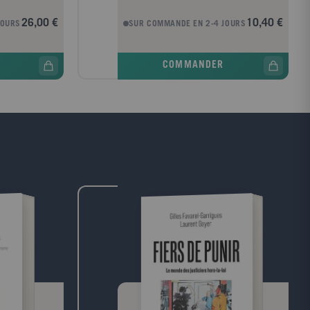
ciers
descriptions. "Le MondeAprès avoir donné
 la situation
naissance à une petite fille, Cora Salme
26,00 €
10,40 €
JOURS
SUR COMMANDE EN 2-4 JOURS
s conflits de
reprend son travail chez Borélia. La
s Fuentes,
compagnie d'assurances vient de quitter les
ushdie et
mains de ses fondateurs, rachetée par un
COMMANDER
voir des
groupe qui promet de la moderniser. Cora
uissance du
aurait aimé devenir photographe. Quand
nte. En
les couloirs se mettent à bruire des mots de
sibles face aux
restructuration et d'optimisation, elle se
tion de la
rend compte qu'elle va devoir multiplier les
alogue avec les
risques pour continuer à se sentir
 s'efforcent de
vivante.Vincent Message est né en 1983.
à l'équilibre
Cora dans la spirale est son troisième
s.Tout en
roman, après Les Veilleurs (Seuil, 2009),
aliste, fondée
lauréat du prix Virgin-Lire, et Défaite des
licités, cet
maîtres et possesseurs (Seuil, 2016),
sée du politique
récompensé par le prix Orange du livre.
l montre avec
romanciers
 de la vie en
ls nous
dépasser. Servi
ure, il est aussi
et neuve à la