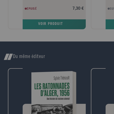
compagnon, Malo Claeys, trouve un moyen
de ma
de régulariser sa situation. Mais comment
n'ont
7,30 €
EPUISÉ
SU
s'y prendre alors que la relation qu'ils
ville
entretiennent est interdite ? C'est notre
pour
monde, à quelques détails près. Et celui-ci,
contr
VOIR PRODUIT
notamment : nous n'y sommes plus les
cris
maîtres et possesseurs de la nature. Il y a
toute
de nouveaux venus, qui nous ont privés de
pren
notre domination sur le vivant et nous font
Igor
connaître un sort analogue à celui que
du p
nous réservions auparavant aux animaux.
pour
Avec cette fable brillante, dans la lignée
de l'
Du même éditeur
d'un Swift ou d'un Kafka, Vincent Message
répo
explore un des enfers invisibles de notre
déce
modernité.
année
pend
lutta
pass
marq
méco
port
de l
poss
hant