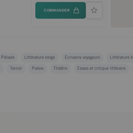
COMMANDER
Pléiade
Littérature belge
Ecrivains voyageurs
Littérature 
e
Terroir
Poésie
Théâtre
Essais et critique littéraire