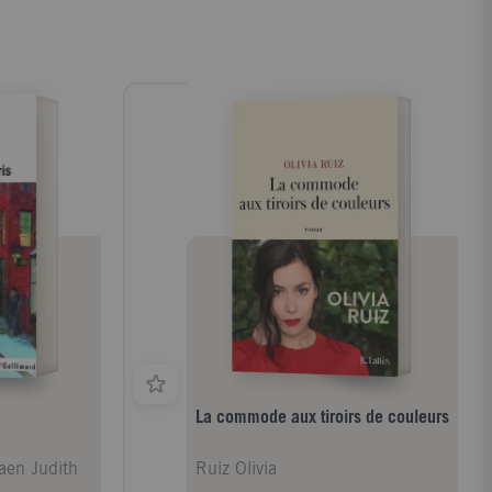
aux deux
xénophobes. Toutefois, mouvements
nt l'Europe et
révolutionnaires et défenseurs des dominés
tre témoin de
ne s'interdisent pas de manier, à leur tour,
équivoques,
le fouet et le feu. L'auto-justice compte en
res silencieuses
outre de fervents zélateurs dans les services
on seulement
répressifs. Et quand policiers et
entes que la
paramilitaires s'affranchissent du cadre
e à obscurcir,
légal pour nettoyer la société, ils précipitent
 déplacé au
l'avènement de l'Etat justicier. Cet essai
cles entre le
comparatif s'aventure dans les eaux
ntinent
troubles de la justice sommaire. Au terme
au contraire
d'un périple dans le monde perturbant des
st venu
redresseurs de torts, une question s'impose
exe et du genre
: la France est-elle immunisée contre cette
 puisque cette
fièvre punitive ...
ns doute plus que
La commode aux tiroirs de couleurs
aen Judith
Ruiz Olivia