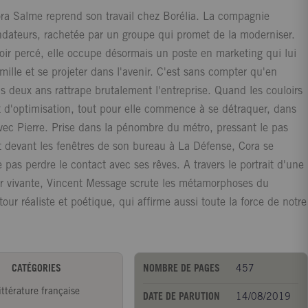
Cora Salme reprend son travail chez Borélia. La compagnie
ondateurs, rachetée par un groupe qui promet de la moderniser.
oir percé, elle occupe désormais un poste en marketing qui lui
lle et se projeter dans l'avenir. C'est sans compter qu'en
s deux ans rattrape brutalement l'entreprise. Quand les couloirs
t d'optimisation, tout pour elle commence à se détraquer, dans
vec Pierre. Prise dans la pénombre du métro, pressant le pas
nt devant les fenêtres de son bureau à La Défense, Cora se
 pas perdre le contact avec ses rêves. A travers le portrait d'une
tir vivante, Vincent Message scrute les métamorphoses du
ur réaliste et poétique, qui affirme aussi toute la force de notre
CATÉGORIES
NOMBRE DE PAGES
457
ittérature française
DATE DE PARUTION
14/08/2019