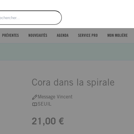
ercher
PRÉVENTES
NOUVEAUTÉS
AGENDA
SERVICE PRO
MON MOLIÈRE
Cora dans la spirale
Message Vincent
SEUIL
21,00 €