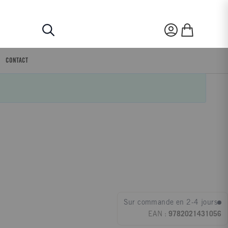
Rechercher
Mon compte
Mon panier
CONTACT
Sur commande en 2-4 jours
EAN :
9782021431056