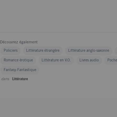
Découvrez également
Policiers
Littérature étrangère
Littérature anglo-saxonne
Romance érotique
Littérature en V.O.
Livres audio
Poch
Fantasy-Fantastique
dans
Littérature