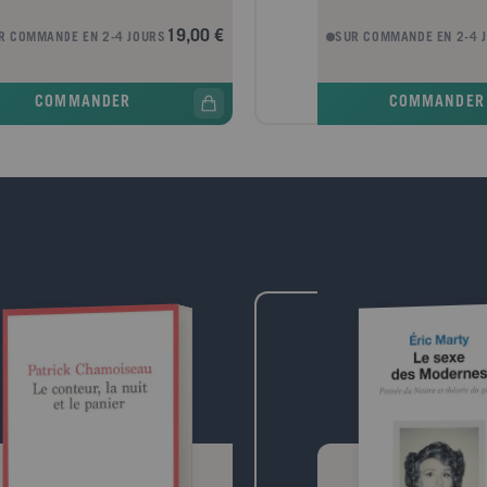
rs, tout se resserre autour d'eux : ils
cette lignée, certains roman
 plus le droit de quitter le pays, leur
contemporains enquêtent sur
19,00 €
R COMMANDE EN 2-4 JOURS
SUR COMMANDE EN 2-4 
, puis leur quartier. Elias s'inquiète
de sociétés déchirées par de
 sa fille, Maud, qui ne décolère pas
valeurs. Robert Musil, Carlo
e l'inaction des dirigeants face à la
Thomas Pynchon, Salman R
COMMANDER
COMMANDER
e écologique, et à qui la situation coupe
Édouard Glissant donnent à 
 perspective d'avenir. Il doit aussi
mondes que la montée en p
dre soin de son ami, le vieux poète
pluralisme libère et désorie
 Mumsen.Afin de relativiser la détresse
imaginant nos conduites pos
résent, Elias mène des recherches
crises qu'entraîne l'accéléra
 savoir quelles ont été les pires années
modernité, ils entrent en di
histoire de l'humanité. Pour lui, la
philosophies pluralistes, qui
nse ne fait pas de doute : ce sont les
penser les liens nécessaires 
nnies qui ont suivi 535-536. Ces
des sociétés multiculturelle
s-là, le soleil a cessé de briller
élaborant une poétique plur
ant près de dix-huit mois. Tout en
sur l'art de manier les multip
nt pour protéger les siens, Elias se
essai met en lumière la pen
ionne pour ce petit âge glaciaire qui a
qui structure ces romans. I
ué l'histoire d'une empreinte aussi
quelle sensibilité aiguë les 
nnue que décisive.Dans ce roman
incarnent les échecs répétés
é par une voix inquiète et vive, l'amour
commun, et quelles armes i
a littérature devient un des antidotes
donnent pour tenter de les 
ibles aux angoisses qui nous
par une grande clarté d'écrit
ent.Vincent Message est né en 1983.
une invitation réjouissante 