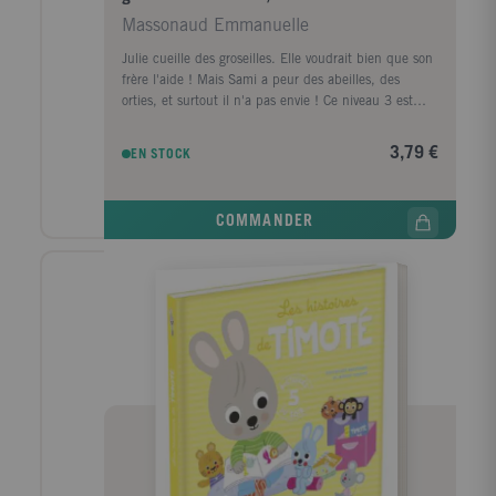
Massonaud Emmanuelle
Julie cueille des groseilles. Elle voudrait bien que son
frère l'aide ! Mais Sami a peur des abeilles, des
orties, et surtout il n'a pas envie ! Ce niveau 3 est
conçu pour les enfants en fin de CP et travaille le son
(eill)." J'apprends à lire avec Sami et Julie" est une
3,79 €
EN STOCK
collection spécialement conçue pour les enfants
apprenant à lire. Des histoires courtes, drôles et
faciles à lire. Ecrites avec des mots en adéquation
COMMANDER
avec leur progression, une quantité de texte à lire
réduite et adaptée, un texte écrit en gros, des mots
bien détachés les uns des autres et des lignes bien
espacées. En plus de l'histoire : des conseils pour
accompagner l'enfant dans ses premières lectures, la
présentation des personnages, des activités pour
préparer la lecture, à la fin : "As-tu bien compris
l'histoire ?" pour donner du sens à ce que l'enfant a
lu et aller plus loin que le simple déchiffrage et "Et
toi, qu'en penses-tu ?" des petites questions pour
"faire réfléchir" ou simplement discuter autour de
l'histoire.