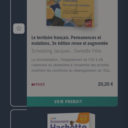
Le territoire français. Permanences et
mutations, 3e édition revue et augmentée
Scheibling Jacques ; Damette Félix
La mondialisation, l'élargissement de l'UE à 28,
l'extension du libéralisme à l'ensemble des activités,
modifient les conditions du développement de l'Etat-
nation qui perd de sa substance au profit de logiques
économiques et politiques supranationales. Nous
20,20 €
EPUISÉ
assistons à un changement d'échelle des problèmes
territoriaux : ils deviennent infra-régionaux et
renvoient à l'Etat et non à l'Europe. Cet ouvrage,
VOIR PRODUIT
entièrement mis à jour, s'adresse aux étudiants en
géographie et en histoire, aux candidats aux concours
de l'enseignement, aux élèves des classes
préparatoires ainsi qu'aux professeurs d'histoire-
géographie.