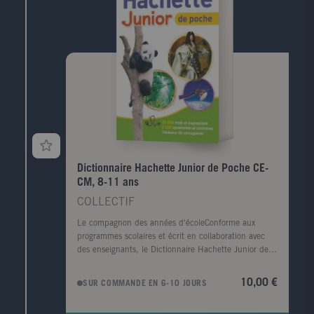
Dictionnaire Hachette Junior de Poche CE-
CM, 8-11 ans
COLLECTIF
Le compagnon des années d'écoleConforme aux
programmes scolaires et écrit en collaboration avec
des enseignants, le Dictionnaire Hachette Junior de
poche guidera les enfants dans leur maîtrise
progressive de la langue française. Un dictionnaire
10,00 €
SUR COMMANDE EN 6-10 JOURS
pour apprendre et comprendre- 25 000 mots et
expressions courantes - des définitions claires et