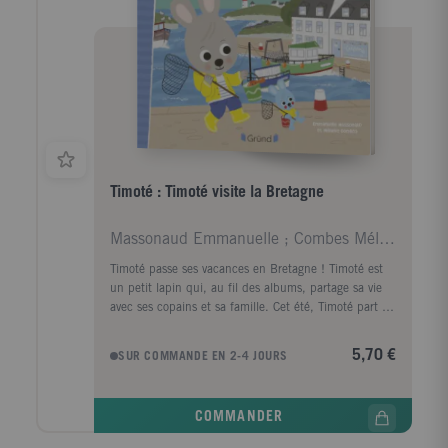
Timoté : Timoté visite la Bretagne
Massonaud Emmanuelle ; Combes Mélanie
Timoté passe ses vacances en Bretagne ! Timoté est
un petit lapin qui, au fil des albums, partage sa vie
avec ses copains et sa famille. Cet été, Timoté part en
vacances en Bretagne chez ses grands-parents :
pêche, visites, Fest-noz et crêpes sont au programme
5,70 €
SUR COMMANDE EN 2-4 JOURS
! Que de belles découvertes ! En cadeau : 2 pages de
jeux et activités ! Votre enfant peut désormais écouter
gratuitement la version audio de l'histoire via
COMMANDER
l'application Lizzie en scannant le QR code à
retrouver dans le livre !