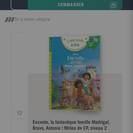
précises - plus de 30 000 exemples d'emploi en
COMMANDER
contexte - 5 000 synonymes et contraires pour
enrichir son vocabulaire - Des remarques de
grammaire, d'orthographe, de prononciation, l'origine
De la même catégorie
des mots, les mots de la même famille - Les variantes
orthographiques issues des rectifications de
l'orthographe - Des tableaux de conjugaison - Les
noms des habitants des pays et des régions CE-CM 8-
11 ans
Encanto, la fantastique famille Madrigal,
Bravo, Antonio ! Milieu de CP, niveau 2