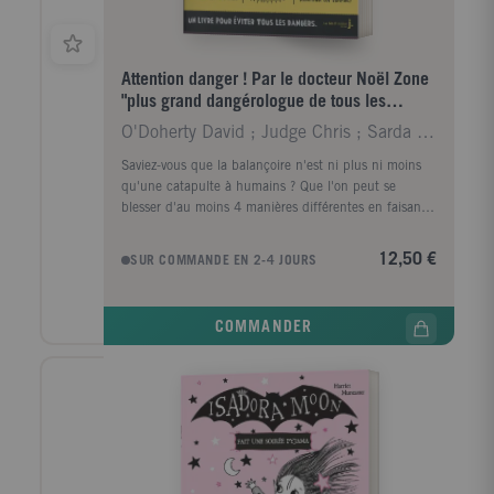
Attention danger ! Par le docteur Noël Zone
"plus grand dangérologue de tous les
temps"
O'Doherty David ; Judge Chris ; Sarda Yves
Saviez-vous que la balançoire n'est ni plus ni moins
qu'une catapulte à humains ? Que l'on peut se
blesser d'au moins 4 manières différentes en faisant
ses devoirs ? Qu'il est très facile de confondre sa
brosse à dents avec un serpent ? Docter Noël Zone
12,50 €
SUR COMMANDE EN 2-4 JOURS
exerce le métier le plus dangereux du monde : il est
dangerologiste. Il est même le meilleur dans son
domaine (normal : il est le seul). Dans son livre, il
COMMANDER
rassemble tous les conseils et règles indispensables
pour : Vous assurer que votre chat n'est pas un tigre.
Faire vos courses sans vous perdre ni être confondu
avec un sac à provisions. Vous créer un costume
d'abeille pour faire fuir un essaim. Distraire un ours
polaire avec un tour de carte... Et, qui sait, peut-être
obtiendrez-vous, grâce à lui, votre diplôme de
dangerologiste de niveau 1 ...