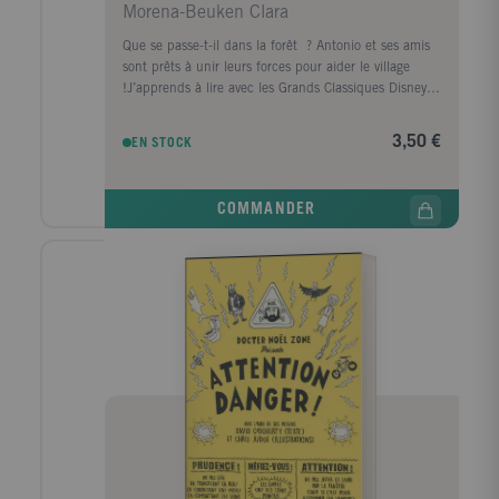
Morena-Beuken Clara
Que se passe-t-il dans la forêt ? Antonio et ses amis
sont prêts à unir leurs forces pour aider le village
!J’apprends à lire avec les Grands Classiques Disney
est une collection spécialement conçue pour
accompagner les enfants dans leur apprentissage de
3,50 €
EN STOCK
la lecture. Elle propose des petites histoires courtes et
faciles à lire. L’enfant peur lire tout seul dès le début
de l’apprentissage de la lecture. La collection
COMMANDER
propose quatre niveaux progressifs :• Niveau 1 –
Début de CP• Niveau 2 – Milieu de CP• Niveau 3 –
Fin de CP• Niveau CE1