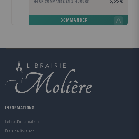
5,55 €
SUR COMMANDE EN 2-4 JOURS
digrammes (sons de deux lettres) ; Lecture des
groupes de consonnes, des digrammes et de
nouveaux mots outils ; Lecture des différentes
COMMANDER
écritures d'un même son. Vous trouverez dans
chaque livre des étiquettes mots et des images
autocorrectives à découper, qui vous permettront de
faire découvrir à votre enfant le vocabulaire des textes
et l'aideront à le mémoriser.
INFORMATIONS
Lettre d'informations
Frais de livraison