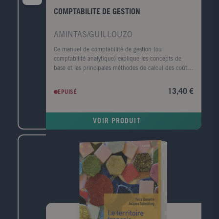
COMPTABILITE DE GESTION
AMINTAS/GUILLOUZO
Ce manuel de comptabilité de gestion (ou
comptabilité analytique) explique les concepts de
base et les principales méthodes de calcul des coûts.
Particulièrement pédagogique, il a été conçu à
l'intention des filières généralistes (sciences
13,40 €
EPUISÉ
économiques et AES, filières LEA, écoles de
commerce, MSG) et des formations intégrant un
enseignement de comptabilité de gestion (IUT, BTS).
VOIR PRODUIT
Il convient également aux étudiants des filières
comptables (DCG, DCSG, MSTCF). Chaque chapitre
comporte une partie de cours, une application
détaillée et des exercices corrigés.