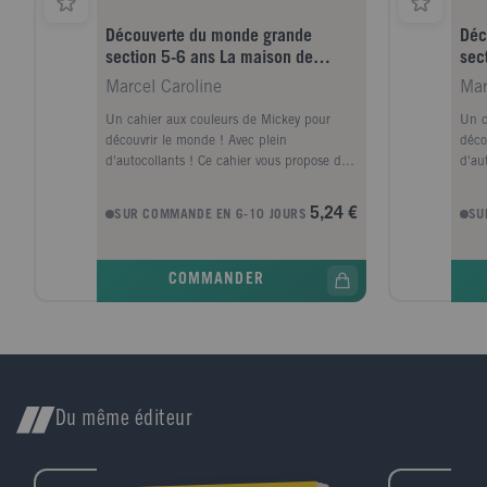
Découverte du monde grande
Déc
section 5-6 ans La maison de
sec
Mickey
Mic
Marcel Caroline
Mar
Un cahier aux couleurs de Mickey pour
Un c
découvrir le monde ! Avec plein
déco
d'autocollants ! Ce cahier vous propose des
d'au
activités simples et ludiques pour stimuler
acti
la curiosité de l'enfant et développer ses
la cu
5,24 €
SUR COMMANDE EN 6-10 JOURS
SU
connaissances sur le monde qui l'entoure :
conn
le corps humain, les sens, les végétaux, les
le c
animaux, la matière, les objets, les
anima
COMMANDER
aliments, la météo, le repérage dans
alim
l'espace et le temps. Des petites questions
l'es
complètent ces activités pour donner à
comp
l'enfant l'occasion d'enrichir son
l'enf
vocabulaire, d'exercer sa logique, ou encore
voca
d'aiguiser son sens de l'observation.
d'ai
Du même éditeur