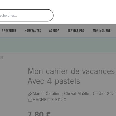
ercher
PRÉVENTES
NOUVEAUTÉS
AGENDA
SERVICE PRO
MON MOLIÈRE
els
Mon cahier de vacances 
Avec 4 pastels
Marcel Caroline ; Cheval Maëlle ; Cordier Séve
HACHETTE EDUC
7,80 €