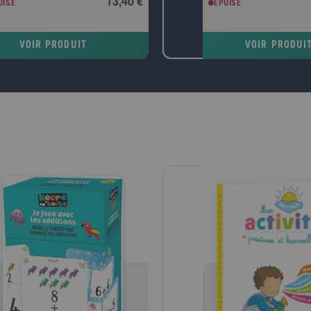
13,40 €
UISÉ
EPUISÉ
 à l'intention des filières généralistes
économiques et politiques s
ences économiques et AES, filières LEA,
Nous assistons à un change
es de commerce, MSG) et des
des problèmes territoriaux :
VOIR PRODUIT
VOIR PRODUI
ations intégrant un enseignement de
infra-régionaux et renvoient 
tabilité de gestion (IUT, BTS). Il
à l'Europe. Cet ouvrage, en
ient également aux étudiants des
jour, s'adresse aux étudiant
ères comptables (DCG, DCSG, MSTCF).
et en histoire, aux candida
ue chapitre comporte une partie de
de l'enseignement, aux élèv
s, une application détaillée et des
préparatoires ainsi qu'aux p
ices corrigés.
d'histoire-géographie.