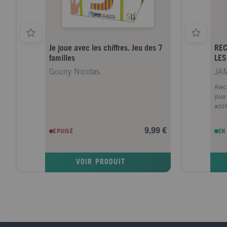
Je joue avec les chiffres. Jeu des 7
REC
familles
LES
Gouny Nicolas
JA
Avec
joue
addi
de 5
règl
9,99 €
EPUISÉ
EN
rapi
tradi
addi
VOIR PRODUIT
Domi
votr
s'am
s'en
les 
strat
de 1