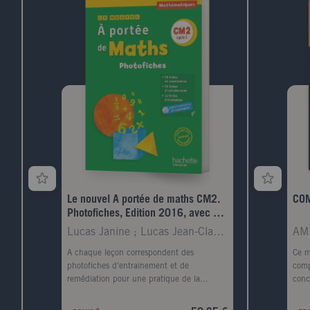
Le nouvel A portée de maths CM2.
COM
Photofiches, Edition 2016, avec 1
CD audio
Lucas Janine ; Lucas Jean-Claude ; Trossevin Marie
AM
A chaque leçon correspondent des
Ce m
photofiches d'entrainement et de
comp
remédiation pour une pratique de la
conc
différenciation au quotidien. Pour chaque
méth
grand domaine, des fiches d'évaluation
Part