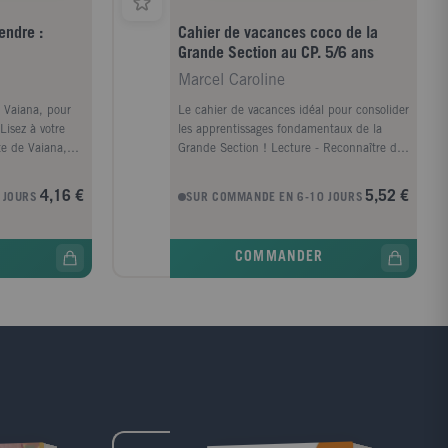
endre :
Cahier de vacances coco de la
Grande Section au CP. 5/6 ans
Marcel Caroline
 Vaiana, pour
Le cahier de vacances idéal pour consolider
Lisez à votre
les apprentissages fondamentaux de la
te de Vaiana,
Grande Section ! Lecture - Reconnaître des
 son vocabulaire
sons - Compter les syllabes d'un mot - Lire
 des exercices
les lettres cursives Ecriture - Suivre un
4,16 €
5,52 €
 JOURS
SUR COMMANDE EN 6-10 JOURS
rder les
tracé avec précision - Tracer des lettres -
e maternelle en
Copier des mots Maths - Associer une
exploration du
quantité à un nombre - Construire une
COMMANDER
collection d'objets - Ecrire les nombres
Explorer le monde - Retrouver l'ordre d'une
histoire - Distinguer des goûts - Enrichir
son vocabulaire En plus : plein
d'autocollants !