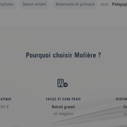
dans
mptines
Dessin enfant
Maternelle et primaire
Pédagog
Pourquoi choisir Molière ?
RATIQUE
FACILE ET SANS FRAIS
DISPON
,90 €
Retrait gratuit
C
en magasin
s