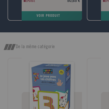
50,65 €
EPUISÉ
EP
sont proposées. Les CD-Rom regroupent les
conçu
photofiches au format Word et pdf pour
(sci
permettre à l'enseignant de les modifier.
écol
VOIR PRODUIT
form
comp
conv
fili
Chaq
cour
exerc
De la même catégorie