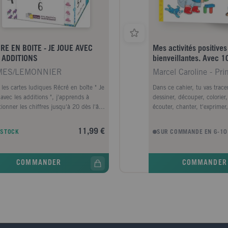
RE EN BOITE - JE JOUE AVEC
Mes activités positives
 ADDITIONS
bienveillantes. Avec 1
autocollants et décou
MES/LEMONNIER
 les cartes ludiques Récré en boîte " Je
Dans ce cahier, tu vas trace
 avec les additions ", j'apprends à
dessiner, découper, colorier,
tionner les chiffres jusqu'à 20 dès l'âge
écouter, chanter, t'exprimer,
 ans. 2 jeux de cartes amusants , aux
travailler, t'épanouir, prend
es simples , que votre enfant maitrisera
t'apaiser... et surtout : t'éve
11,99 €
 STOCK
SUR COMMANDE EN 6-10
dement : 1 jeu inspiré de la
rythme ! L'éducation positiv
tionnelle bataille, la " Bataille des
bienveillante permet d'offrir
tions ", et 1 jeu de dominos, le "
un épanouissement libre, d
COMMANDER
COMMANDER
no des additions ". Grâce à ces jeux,
et le respect de son rythme
e enfant apprend les additions tout en
de ce cahier, la rubrique " 
usant ! Ces jeux lui permettent de :
parents " vous accompagner
traîner au calcul mental comprendre
conseils ciblés et des citati
propriétés des additions développer des
de grands pédagogues ou p
égies de calcul manipuler les chiffres
pour vous soutenir dans votr
 à 20 Une façon ludique de réviser les
Ce cahier a été conçu par 