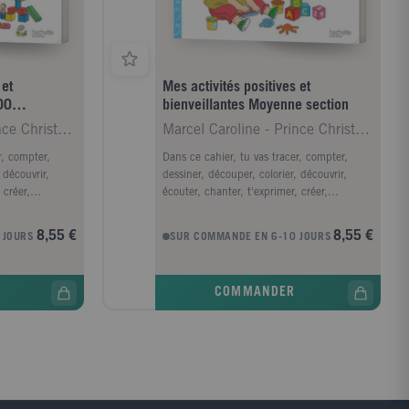
 et
Mes activités positives et
00
bienveillantes Moyenne section
pages
Marcel Caroline - Prince Christelle - Lecreux Mich
Marcel Caroline - Prince Christelle - Lecreux Mich
r, compter,
Dans ce cahier, tu vas tracer, compter,
 découvrir,
dessiner, découper, colorier, découvrir,
 créer,
écouter, chanter, t'exprimer, créer,
re le temps de
travailler, t'épanouir, prendre le temps de
iller à ton
t'apaiser... et surtout : t'éveiller à ton
8,55 €
8,55 €
 JOURS
SUR COMMANDE EN 6-10 JOURS
e et
rythme ! L'éducation positive et
 à votre enfant
bienveillante permet d'offrir à votre enfant
ans la confiance
un épanouissement libre, dans la confiance
COMMANDER
. Tout au long
et le respect de son rythme. Tout au long
L'école des
de ce cahier, la rubrique "L'école des
a avec des
parents" vous accompagnera avec des
ons inspirantes
conseils ciblés et des citations inspirantes
sychologues
de grands pédagogues ou psychologues
e parentalité.
pour vous soutenir dans votre parentalité.
une équipe
Ce cahier a été conçu par une équipe