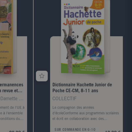
. Permanences
Dictionnaire Hachette Junior de
n revue et
Poche CE-CM, 8-11 ans
Scheibling Jacques ; Damette Félix
COLLECTIF
sement de l'UE à
Le compagnon des années
me à l'ensemble
d'écoleConforme aux programmes scolaires
 conditions du
et écrit en collaboration avec des
tion qui perd de
enseignants, le Dictionnaire Hachette
SUR COMMANDE EN 6-10
ogiques
Junior de poche guidera les enfants dans