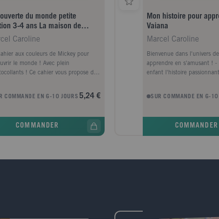
ouverte du monde petite
Mon histoire pour appr
tion 3-4 ans La maison de
Vaiana
key
cel Caroline
Marcel Caroline
ahier aux couleurs de Mickey pour
Bienvenue dans l'univers de
uvrir le monde ! Avec plein
apprendre en s'amusant ! - 
tocollants ! Ce cahier vous propose des
enfant l'histoire passionnan
vités simples et ludiques pour stimuler
qui lui permettra d'enrichir
riosité de l'enfant et développer ses
et son imagination. Profitez
5,24 €
R COMMANDE EN 6-10 JOURS
SUR COMMANDE EN 6-10
aissances sur le monde qui l'entoure :
variés et ludiques, pour abo
orps humain, les sens, les végétaux, les
apprentissages essentiels d
ux, la matière, les objets, les
lecture, écriture, maths et 
COMMANDER
COMMANDER
ents, la météo, le repérage dans
monde
pace et le temps. Des petites questions
lètent ces activités pour donner à
ant l'occasion d'enrichir son
bulaire, d'exercer sa logique, ou encore
guiser son sens de l'observation.