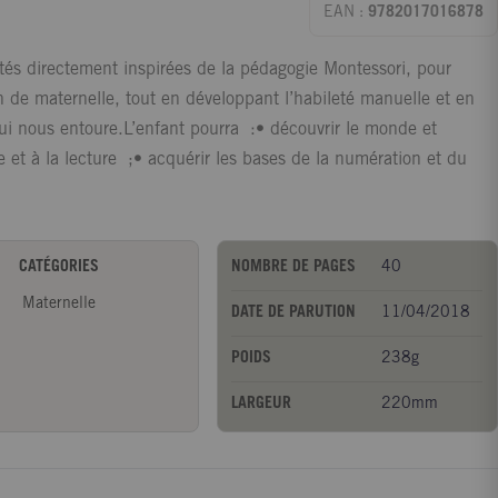
EAN :
9782017016878
tés directement inspirées de la pédagogie Montessori, pour
n de maternelle, tout en développant l’habileté manuelle et en
qui nous entoure.L’enfant pourra :• découvrir le monde et
re et à la lecture ;• acquérir les bases de la numération et du
CATÉGORIES
NOMBRE DE PAGES
40
Maternelle
DATE DE PARUTION
11/04/2018
POIDS
238g
LARGEUR
220mm