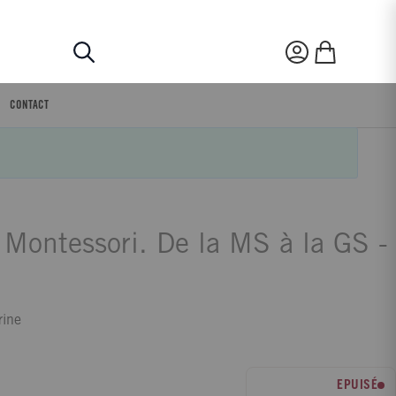
Rechercher
Mon compte
Mon panier
CONTACT
Montessori. De la MS à la GS -
rine
EPUISÉ