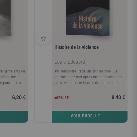
Histoire de la violence
Louis Edouard
'ai jamais vu de
J'ai rencontré Reda un soir de Noël. Je
r fêter une
rentrais chez moi après un repas avec des
ue pour eux la
amis, vers quatre heures du matin. Il m'a
rien. [...] Pour
abordé dans la rue et j'ai fini par lui
nt, la politique
proposer de monter. Nous avons passé le
6,20 €
8,40 €
EPUISÉ
e : une manière
reste de la nuit ensemble, on discutait, on
e voir le
riait. Vers six heures du matin, il a sorti un
rsonne. Pour
revolver et il a dit qu'il allait me tuer. Le
T
VOIR PRODUIT
r. "Édouard
lendemain, les démarches médicales et
miers romans, En
judiciaires ont commencé."É. L.Édouard
et Histoire de la
Louis est écrivain. Son premier roman, En
ns une trentaine
finir avec Eddy Bellegueule, a rencontré un