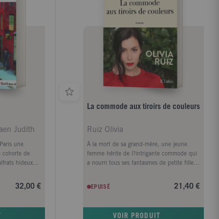
cles entre le
comparatif s'aventure dans les eaux
ntinent
troubles de la justice sommaire. Au terme
au contraire
d'un périple dans le monde perturbant des
st venu
redresseurs de torts, une question s'impose
exe et du genre
: la France est-elle immunisée contre cette
 puisque cette
fièvre punitive ...
ns doute plus que
La commode aux tiroirs de couleurs
aen Judith
Ruiz Olivia
 Paris une
À la mort de sa grand-mère, une jeune
e cohorte de
femme hérite de l?intrigante commode qui
lfrats hideux
a nourri tous ses fantasmes de petite fille.
d - un anti-
Le temps d?une nuit, elle va ouvrir ses dix
e ou Bras-
tiroirs et dérouler le fil de la vie de Rita,
32,00 €
21,40 €
EPUISÉ
d monde comme
son Abuela, dévoilant les secrets qui ont
nstres
scellé le destin de quatre générations de
e Jacques
femmes indomptables, entre Espagne et
T
VOIR PRODUIT
pas avare de
France, de la dictature franquiste à nos