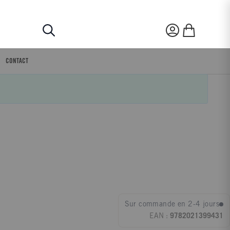
Rechercher
Mon compte
Mon panier
CONTACT
Sur commande en 2-4 jours
EAN :
9782021399431