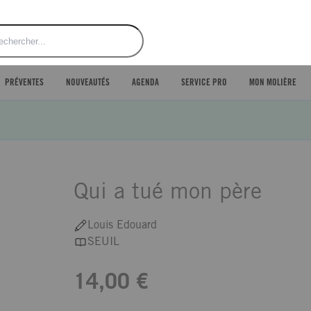
ercher
PRÉVENTES
NOUVEAUTÉS
AGENDA
SERVICE PRO
MON MOLIÈRE
Qui a tué mon père
Louis Edouard
SEUIL
14,00 €