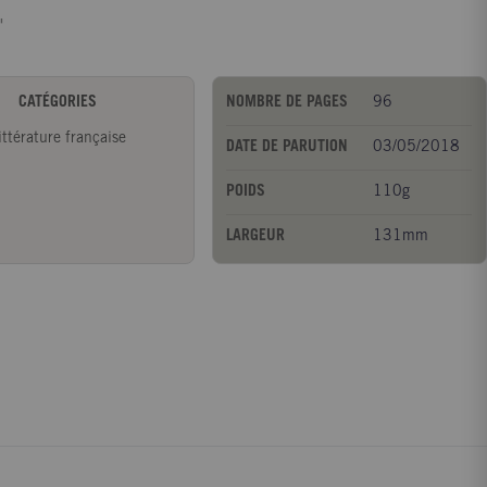
"
CATÉGORIES
NOMBRE DE PAGES
96
ittérature française
DATE DE PARUTION
03/05/2018
POIDS
110g
LARGEUR
131mm