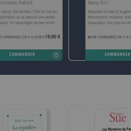
moiseau Patrick
Marty Eric
 siècle. Aux Antilles. C'est la nuit sur
Disjoindre le sexe et le genr
plantation où se déroule une veillée
éminemment moderne, théor
uaire. Un vieux-nègre esclave entre
dissociation l'est plus encore
 le cercle des flambeaux. Dès ses
d'une certaine manière l'his
iers mots, il se métamorphose en "
geste. Il nous mène des gr
19,90 €
R COMMANDE EN 2-4 JOURS
SUR COMMANDE EN 2-4 
re-de-la-Parole ". Comment ce vieil
entreprises déconstructrices
e a-t-il pu s'ériger en père fondateur
Modernité des années 1960
a littérature des Amériques ? Quels sont
triomphe contemporain de l
COMMANDER
COMMANDER
secrets de cet improbable résistant à
genre : de Sartre, Lacan, D
lavage et à la colonisation ? D'où lui
Derrida ou Foucault jusqu'à
t cette assignation à ne conter que la
Butler.Pourtant, parce qu'il 
, sous peine d'être transformé en
objet aussi fuyant que préci
er ? Et pourquoi un panier ? Partant de
Modernes est aussi un révél
traordinaire émergence du conteur
d'être tout à fait commun 
le, Patrick Chamoiseau interroge son
espaces intellectuels que so
re travail d'écrivain, sa mémoire intime
les États-Unis, il est peut-ê
es mystères de la création. Quels sont
leurs divisions : disputes, 
rands enjeux de la littérature
héritages détournés, et guer
emporaine ? En quoi rejoignent-ils ceux
ou avouées...Il s'agit ici n
 vieux maître-de-la-Parole ? ... "
d'éclairer des doctrines réc
ue création est une avancée de la
confusion des temps travaill
exion, de la connaissance, du rapport
mais d'explorer ce qui s'est