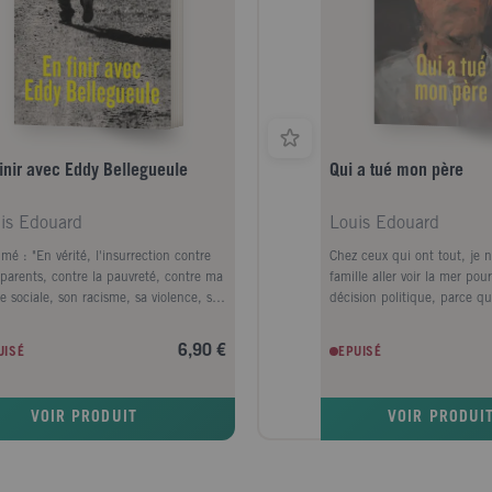
finir avec Eddy Bellegueule
Qui a tué mon père
is Edouard
Louis Edouard
mé : "En vérité, l'insurrection contre
Chez ceux qui ont tout, je n
parents, contre la pauvreté, contre ma
famille aller voir la mer pou
e sociale, son racisme, sa violence, ses
décision politique, parce q
tudes, n'a été que seconde. Car avant
politique ne change presque 
'insurger contre le monde de mon
les dominants, le plus souve
6,90 €
UISÉ
EPUISÉ
nce, c'est le monde de mon enfance
est une question esthétiqu
s'est insurgé contre moi. Je n'ai pas eu
de se penser, une manière d
tre choix que de prendre La fuite. Ce
monde, de construire sa pe
VOIR PRODUIT
VOIR PRODUI
e est une tentative pour comprendre." E.
nous, c'était vivre ou mouri
Louis est écrivain. Ses pre
finir avec Eddy Bellegueule 
violence ont été traduits da