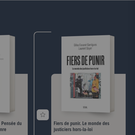
 une gifle, son
succès critique exceptionnel à travers le
ce. Une des voix
monde." Le jeune auteur convoque le
e d'aujourd'hui.
mysticisme et la puissance des tragédies
ks
antiques, et confirme son art de mettre en
scène le réel. "Télérama" Une splendide et
douloureuse quête de vérité. "Le Monde
des livres
. Pensée du
Fiers de punir. Le monde des
enre
justiciers hors-la-loi