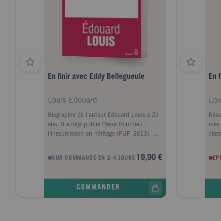
En finir avec Eddy Bellegueule
En 
Louis Edouard
Lou
Biographie de l'auteur Edouard Louis a 21
Résu
ans. Il a déjà publié Pierre Bourdieu :
mes 
l'insoumission en héritage (PUF, 2013). En
class
finir avec Eddy Bellegueule est son premier
habi
roman.
de m
19,90 €
SUR COMMANDE EN 2-4 JOURS
EP
enfa
qui 
d'au
COMMANDER
livr
L.