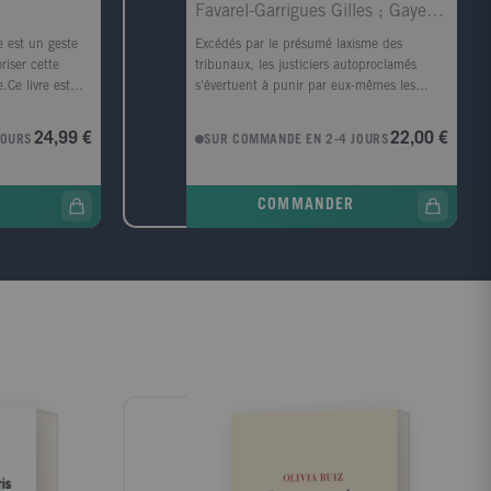
Favarel-Garrigues Gilles ; Gayer Laurent
e est un geste
Excédés par le présumé laxisme des
iser cette
tribunaux, les justiciers autoproclamés
.Ce livre est
s'évertuent à punir par eux-mêmes les
toire de ce
fauteurs de trouble. Violant la loi pour
andes
maintenir l'ordre, ils s'improvisent
24,99 €
22,00 €
JOURS
SUR COMMANDE EN 2-4 JOURS
 de la
détectives, juges et bourreaux. Adeptes du
-1980 jusqu'au
lynchage et autres châtiments
a théorie du
spectaculaires, ils trouvent un nouveau
COMMANDER
eleuze, Barthes,
public sur les réseaux sociaux. Des groupes
 Judith
d'autodéfense du Far West aux chasseurs
s'agit d'un
de pédophiles en Russie contemporaine,
eux, le sexe des
les justiciers hors-la-loi sont typiquement
ateur. Loin
des hommes blancs, réactionnaires et
aux deux
xénophobes. Toutefois, mouvements
nt l'Europe et
révolutionnaires et défenseurs des dominés
tre témoin de
ne s'interdisent pas de manier, à leur tour,
équivoques,
le fouet et le feu. L'auto-justice compte en
res silencieuses
outre de fervents zélateurs dans les services
on seulement
répressifs. Et quand policiers et
entes que la
paramilitaires s'affranchissent du cadre
e à obscurcir,
légal pour nettoyer la société, ils précipitent
 déplacé au
l'avènement de l'Etat justicier. Cet essai