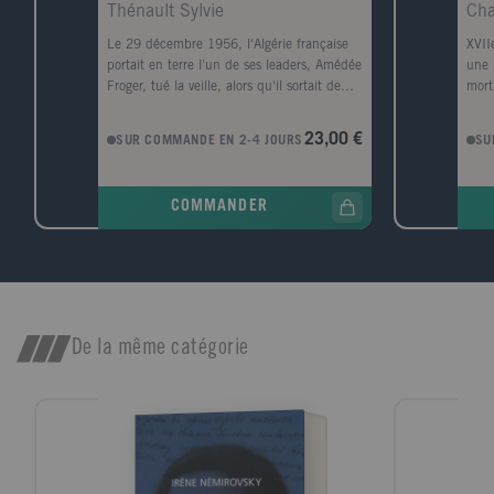
Thénault Sylvie
Cha
Le 29 décembre 1956, l'Algérie française
XVIIe
portait en terre l'un de ses leaders, Amédée
une 
Froger, tué la veille, alors qu'il sortait de
mort
son domicile. La nouvelle de l'assassinat a
dans
fait grand bruit, en Algérie, mais aussi à
prem
23,00 €
SUR COMMANDE EN 2-4 JOURS
SU
Paris, en raison de la personnalité de la
maît
victime, haute figure locale de la défense
homm
de la cause française. Ses obsèques à Alger
de l
COMMANDER
ont rassemblé une foule nombreuse. Elles
les 
ont surtout été l'occasion de ratonnades
l'esc
qui ont marqué les observateurs.
vien
S'appuyant sur de nombreuses sources,
nuit
dont des archives policières et judiciaires
pani
inédites, Sylvie Thénault retrace ces
l'ex
événements et propose à travers eux une
créo
De la même catégorie
généalogie des violences exercées par les
prop
Français sur les Algériens dans le contexte
et l
de la colonisation. Trop souvent résumées à
les g
des actions ponctuelles et paroxystiques,
cont
ou associées aux seules exactions de l'OAS
de ce
à la toute fin de la guerre, ces violences -
Chaq
non pas celles des autorités et de leurs
réfl