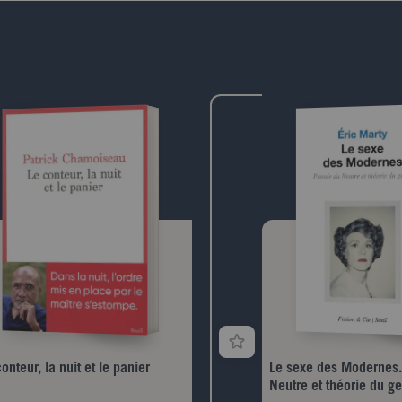
de langues." Cinglant comme
texte est celui d'une urgen
majeures pour dire la Franc
"Nelly Kaprièlian, Les Inroc
onteur, la nuit et le panier
Le sexe des Modernes
Neutre et théorie du g