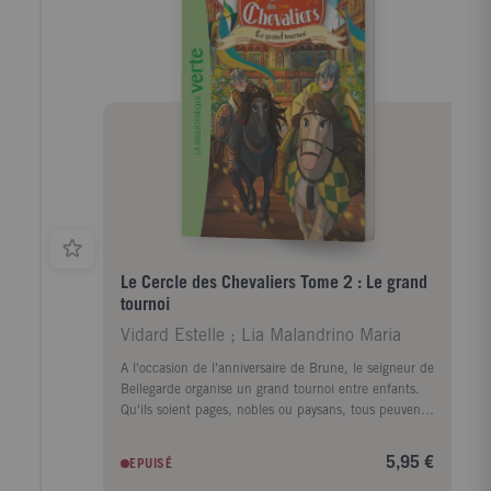
Le Cercle des Chevaliers Tome 2 : Le grand
tournoi
Vidard Estelle ; Lia Malandrino Maria
A l'occasion de l'anniversaire de Brune, le seigneur de
Bellegarde organise un grand tournoi entre enfants.
Qu'ils soient pages, nobles ou paysans, tous peuvent
s'inscrire... sauf les filles ! Diane, furieuse de cette
injustice, est bien décidée à participer au tournoi...
5,95 €
EPUISÉ
et à le remporter, bien sûr. Elle peut compter sur ses