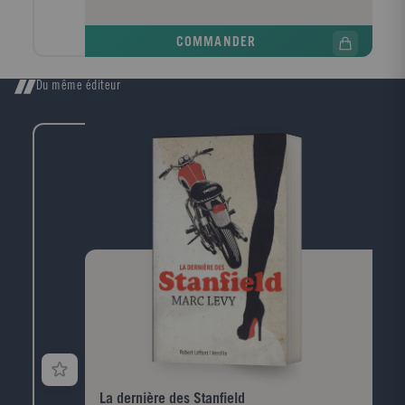
Faut-il lui faire consulter un psychiatre ? en consulter
un soi-même ? ou tout au contraire, se laisser
COMMANDER
emporter par cette extravagante aventure ... Plongez
dans l'univers de Marc Levy et découvrez les
aventures intemporelles de Lauren et Arthur. Près de
Du même éditeur
25 ans après sa sortie, le Time Magazine cite
l'ouvrage parmi les 50 histoires d'amour qu'il faut
avoir lues au moins une fois dans sa vie. Bienvenue à
San Francisco...
La dernière des Stanfield