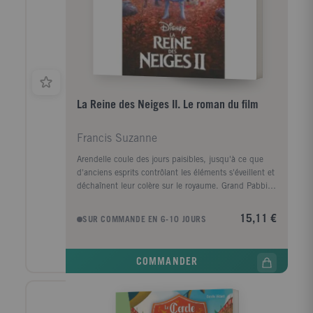
La Reine des Neiges II. Le roman du film
Francis Suzanne
Arendelle coule des jours paisibles, jusqu'à ce que
d'anciens esprits contrôlant les éléments s'éveillent et
déchaînent leur colère sur le royaume. Grand Pabbie,
un sage troll, envoie Elsa dans la Forêt Enchantée.
Seuls les pouvoirs de la Reine des neiges sont assez
15,11 €
SUR COMMANDE EN 6-10 JOURS
puissants pour arrêter cette menace. C'est le début
d'un extraordinaire voyage où l'attendent bien des
dangers. Heureusement, elle peut compter sur Anna,
COMMANDER
Kristoff, Sven et Olaf pour l'aider dans sa quête.