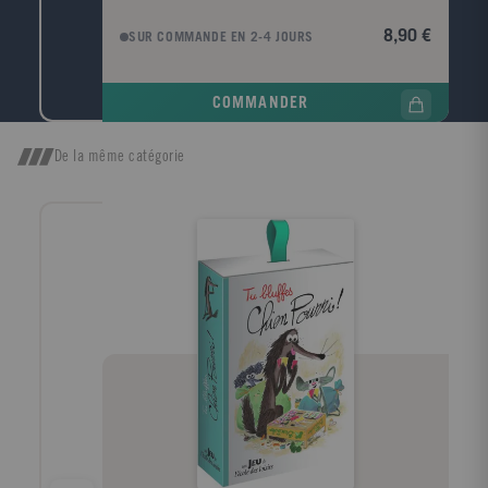
confier un secret. Et la sienne lui demande
d'accomplir une mission de la plus haute importance.
8,90 €
SUR COMMANDE EN 2-4 JOURS
Le dernier trimestre ne sera pas de tout repos ! Une
aventure du Petit Voleur d'ombres par Marc Levy,
l'écrivain français le plus lu dans le monde, et
COMMANDER
l'illustrateur Fred Bernard, triple Goncourt jeunesse.
D'après le best-seller de Marc Levy, Le Voleur
d'ombres. A partir de 8 ans
De la même catégorie