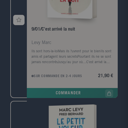
9/01/C'est arrivé la nuit
Levy Marc
Ils sont hors-la-loiMais ils ?uvrent pour le bienIls sont
amis et partagent leurs secretsPourtant ils ne se sont
jamais rencontrésJusqu'au jour où...C'est arrivé la
nuitLe premier tome de la série 9.Ils en parlent:" Les
portraits des personnages sont magnifiques avec leur
21,90 €
SUR COMMANDE EN 2-4 JOURS
fêlure et leur passé... Le fabuleux conteur sait tenir
en haleine son lecteur. " Le Figaro Littéraire,
Mohammed Aïssaoui." Marc Levy signe une fresque
COMMANDER
ambitieuse. Un panaché de Millénium et de James
Bond. " RTL, Bernard Lehut." Un roman à cent à
l'heure qui se dévore comme une excellente série.
Émouvant, intelligent et très engagé. Vivement le
tome 2 ! " Le Parisien." Un suspens trépidant à
travers le monde. Vous allez adorer ces 9
personnages." Patrick Simonin, TV5 Monde." Les