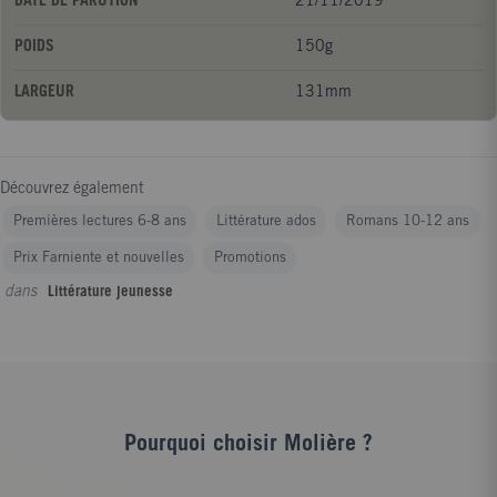
DATE DE PARUTION
21/11/2019
POIDS
150g
LARGEUR
131mm
Découvrez également
Premières lectures 6-8 ans
Littérature ados
Romans 10-12 ans
Prix Farniente et nouvelles
Promotions
dans
Littérature jeunesse
Pourquoi choisir Molière ?