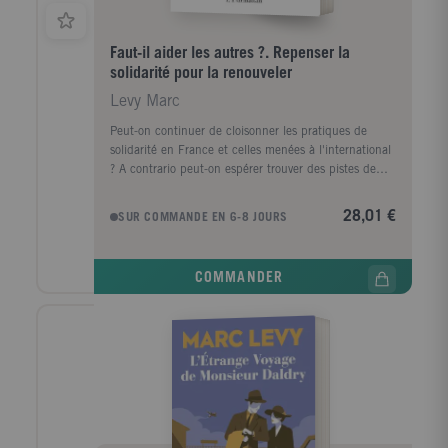
Faut-il aider les autres ?. Repenser la
solidarité pour la renouveler
Levy Marc
Peut-on continuer de cloisonner les pratiques de
solidarité en France et celles menées à l'international
? A contrario peut-on espérer trouver des pistes de
renouvellement en croisant ces deux types
d'expérience ? Cette réflexion s'appuie sur l'analyse
28,01 €
SUR COMMANDE EN 6-8 JOURS
de quatre organisations menant les deux types
d'actions, pour partir à la recherche d'un tel "effet
croisement". En faisant par ailleurs le lien avec une
COMMANDER
vision des relations internationales autre que vue en
termes d'opposition Nord/Sud Marc Lévy s'interroge
sur le devenir de notre Etat-providence, pour ce qui
est de l'action sociale en France. Se demander s'il
faut aider les autres renvoie les acteurs de la
solidarité à des questions difficiles mais salutaires,
pour réagir aux contraintes des logiques caritatives
d'urgence, et s'affirmer comme les acteurs politiques
de cette solidarité dont nous avons besoin.