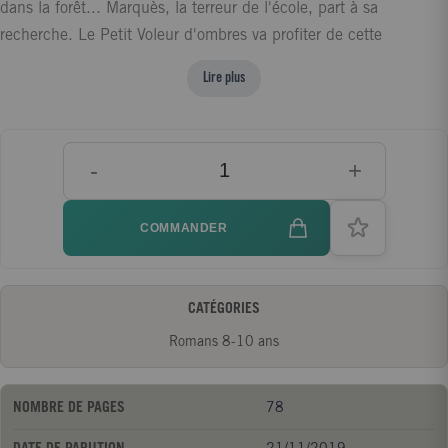
dans la forêt... Marquès, la terreur de l'école, part à sa
recherche. Le Petit Voleur d'ombres va profiter de cette
mésaventure pour découvrir son super-pouvoir. Une aventure du
Lire plus
Petit Voleur d'ombres, par Marc Levy, l'écrivain français le plus
lu dans le monde, et l'illustrateur Fred Bernard, triple Goncourt
jeunesse. D'après le best-seller de Marc Levy, Le Voleur
-
+
d'ombres. A partir de 8 ans.
COMMANDER
CATÉGORIES
Romans 8-10 ans
NOMBRE DE PAGES
78