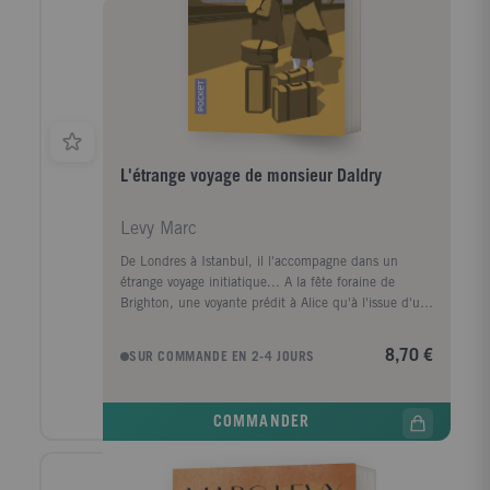
L'étrange voyage de monsieur Daldry
Levy Marc
De Londres à Istanbul, il l'accompagne dans un
étrange voyage initiatique... A la fête foraine de
Brighton, une voyante prédit à Alice qu'à l'issue d'un
long voyage et de sept rencontres, elle trouvera
l'homme qui la cherche depuis toujours. Etrange
8,70 €
SUR COMMANDE EN 2-4 JOURS
prémonition... Pourtant, M. Daldry, son excentrique
voisin de palier, l'encourage à partir. Ils se
connaissent à peine et voilà le duo qui s'envole pour
COMMANDER
Istanbul. Des bazars étincelants jusqu'aux rives du
Bosphore, menant une enquête surprenante à travers
les vieilles ruelles de la cité, Alice et Daldry