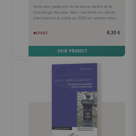
Après avoir passé plus de six ans au service de la
Croix Rouge française, Marc Levy fonde un cabinet
d'architecture et publie en 2000 son premier roman,
Et si c'était vrai? À partir de ce moment, il se
consacre à l'écriture et publie une dizaine d'autres
8,30 €
EPUISÉ
romans à succès. Traduit dans le monde entier,
adapté au cinéma, Marc Levy est depuis plus de
douze ans l'auteur français le plus lu au monde.
VOIR PRODUIT