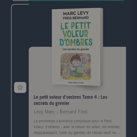
m'ont accepté.Cette année, nul besoin de leur dire
au revoir à la dernière page.Parce que l'histoire
continue, et elle est loin d'être terminée.Bienvenue
dans le monde de 9 ! "Marc Levy
Le petit voleur d'ombres Tome 4 : Les
secrets du grenier
Levy Marc ; Bernard Fred
Le printemps s'annonce compliqué pour le Petit
Voleur d'ombres : avec le retour du soleil, les ombres
réapparaissent. Celle du gardien de l'école vient lui