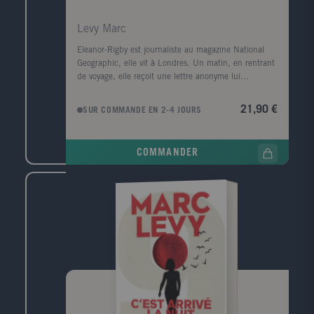
Levy Marc
Eleanor-Rigby est journaliste au magazine National
Geographic, elle vit à Londres. Un matin, en rentrant
de voyage, elle reçoit une lettre anonyme lui
apprenant que sa mère a eu un passé criminel.
George-Harrison est ébéniste, il vit dans les Cantons-
21,90 €
SUR COMMANDE EN 2-4 JOURS
de-l'Est au Québec. Un matin, il reçoit une lettre
anonyme accusant sa mère des mêmes faits. Eleanor-
Rigby et George-Harrison ne se connaissent pas.
COMMANDER
L'auteur des lettres leur donne à chacun rendez-vous
dans un bar de pêcheurs sur le port de Baltimore.
Quel est le lien qui les unit ? Quel crime leurs mères
ont-elles commis ? Qui est le corbeau et quelles sont
ses intentions ? Au coeur d'un mystère qui hante trois
générations, La Dernière des Stanfield nous entraîne
de la France occupée à l'été 44, à Baltimore dans la
liberté des années 80, jusqu'à Londres et Montréal
de nos jours.