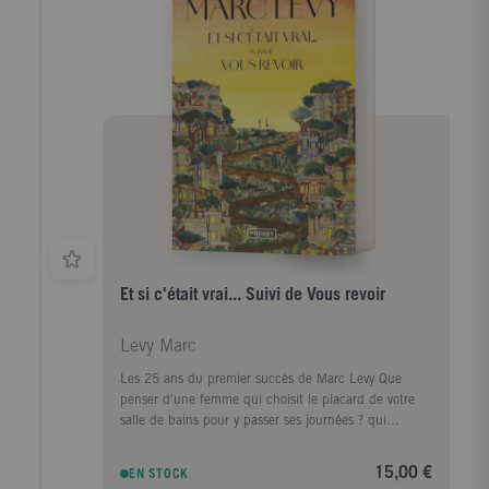
assemblent les pièces d'un puzzle qui, révélant peu à
peu les secrets d'un passé enfoui, décidera de leur
avenir.
Et si c'était vrai... Suivi de Vous revoir
Levy Marc
Les 25 ans du premier succès de Marc Levy Que
penser d'une femme qui choisit le placard de votre
salle de bains pour y passer ses journées ? qui
s'étonne que vous puissiez la voir ? qui disparaît et
réapparaît à sa guise et qui prétend être plongée
15,00 €
EN STOCK
dans un profond coma à l'autre bout de la ville ?