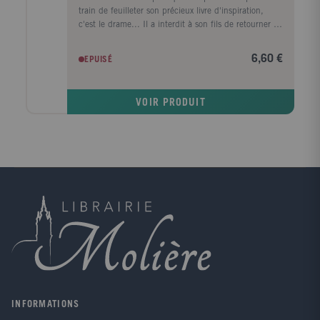
train de feuilleter son précieux livre d'inspiration,
c'est le drame... Il a interdit à son fils de retourner au
collège ! Gabriel Agreste semble une proie idéale pour
le Papillon. Mais au moment de l'akumatiser, celui-ci
6,60 €
EPUISÉ
donne à l'akuma un ordre très surprenant... Ladybug
ne le sait pas encore, mais elle n'a jamais été aussi
proche de démasquer le Papillon !
VOIR PRODUIT
INFORMATIONS