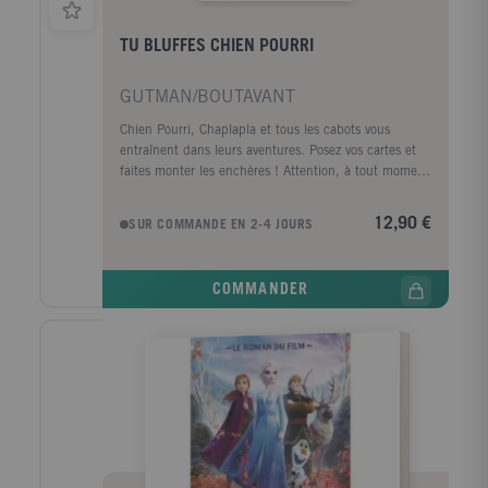
TU BLUFFES CHIEN POURRI
GUTMAN/BOUTAVANT
Chien Pourri, Chaplapla et tous les cabots vous
entraînent dans leurs aventures. Posez vos cartes et
faites monter les enchères ! Attention, à tout moment
un autre joueur peut vous demander de les dévoiler...
Alors qui sera le Roi des Mouches ? Un jeu de bluff,
12,90 €
SUR COMMANDE EN 2-4 JOURS
de stratégie et d'humour décalé !
COMMANDER