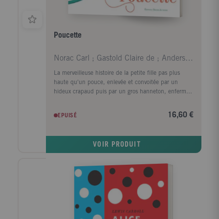
Poucette
Norac Carl ; Gastold Claire de ; Andersen Hans Chr
La merveilleuse histoire de la petite fille pas plus
haute qu'un pouce, enlevée et convoitée par un
hideux crapaud puis par un gros hanneton, enfermée
par une vieille taupe... Poucette va de déboire en
déboire. Mais elle rencontre l'hirondelle qui deviendra
16,60 €
EPUISÉ
son amie et lui permettra de prendre son envol. Car
Poucette est surtout une belle histoire de liberté.
VOIR PRODUIT