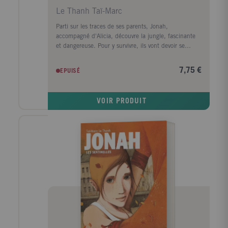
Le Thanh Taï-Marc
Parti sur les traces de ses parents, Jonah,
accompagné d'Alicia, découvre la jungle, fascinante
et dangereuse. Pour y survivre, ils vont devoir se
battre. De leur côté, les orphelins, guidés par Draco,
construisent un nouvel orphelinat, au coeur du
7,75 €
EPUISÉ
désert. Très vite, ce petit havre de paix se transforme
en une communauté utopiste, qui accueille de plus
en plus de voyageurs. Quant à Véra, elle recherche
VOIR PRODUIT
activement Adam, dont elle a été séparée depuis
l'épisode de la tornade. Sa quête va la conduire au
coeur du quartier général des Sentinelles, où le
garçon est retenu contre son gré.Enfin, Malcom est
vaillamment sauvé de la prison de Zalavèg par les
"monstres" qui, suite à la disparition du docteur
Wilbur, se sont échappés du repère. Pendant ce
temps, la nature malveillante prend possession de la
plus haute autorité du pays, le Président, et agit à
travers lui.