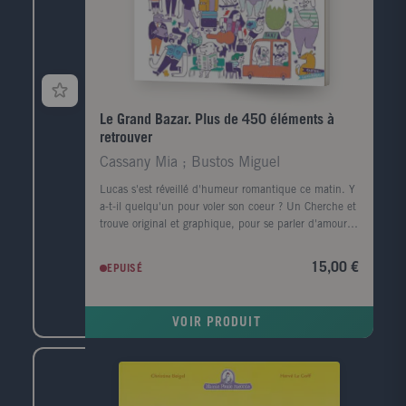
Le Grand Bazar. Plus de 450 éléments à
retrouver
Cassany Mia ; Bustos Miguel
Lucas s'est réveillé d'humeur romantique ce matin. Y
a-t-il quelqu'un pour voler son coeur ? Un Cherche et
trouve original et graphique, pour se parler d'amour.
Avec plus de 450 éléments à retrouver dans les
images.
15,00 €
EPUISÉ
VOIR PRODUIT