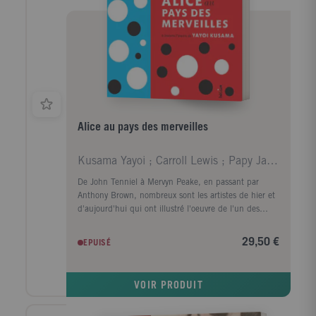
Alice au pays des merveilles
Kusama Yayoi ; Carroll Lewis ; Papy Jacques
De John Tenniel à Mervyn Peake, en passant par
Anthony Brown, nombreux sont les artistes de hier et
d'aujourd'hui qui ont illustré l'oeuvre de l'un des
auteurs anglais les plus connus au monde. En voici
une nouvelle version, qui détonne par son explosion
29,50 €
EPUISÉ
créative et son originalité. S'accordent
merveilleusement au texte, de manière presque
étrange, les illustrations psychédéliques extraites de
VOIR PRODUIT
l'oeuvre de l'artiste Yayoi Kusama. Couleurs
flamboyantes, abondance de ronds, incessants jeux