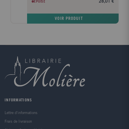
28,01 €
EPUISÉ
caractérisé par un ton grave mais plein d'émotion,
déplorant souvent le caractère éphémère de la vie. On
dit que la Déesse de la rivière Luo était la fi lle de
VOIR PRODUIT
l'ancien empereur-dieu Fuxi, qui, avec la déesse mère
Nü Wa, avait créé l'homme, inventant la chasse, la
pêche et une forme d'écriture. Dans cette ode, Cao
Zhi, de retour vers la capitale de son pays, s'arrête au
bord de la rivière Luo pour se reposer et imagine
l'histoire d'amour entre lui et la déesse. L'image qu'il
se fait de la déesse est celle d'une beauté éthérée, et
l'auteur exprime la profonde mélancolie qu'il ressent,
se rendant compte qu'il ne peut y avoir de mariage
entre les royaumes terrestre et céleste. La jeune Ye
Luying, diplômée de l'Académie des Beaux-Arts de
Chine, a été profondément touchée par cette histoire
et elle a réussi à en rendre la beauté à travers ses
peintures remarquables. Elle associe le style des
peintures traditionnelles chinoises à une sensibilité
INFORMATIONS
contemporaine qui apparaît dans les romans
graphiques et affirme ainsi la profondeur des contes
Lettre d'informations
traditionnels chinois.
Frais de livraison