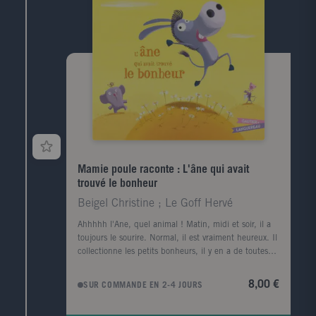
Mamie poule raconte : L'âne qui avait
trouvé le bonheur
Beigel Christine ; Le Goff Hervé
Ahhhhh l'Ane, quel animal ! Matin, midi et soir, il a
toujours le sourire. Normal, il est vraiment heureux. Il
collectionne les petits bonheurs, il y en a de toutes
sortes : le soleil qui se lève, c'est un bonheur orange.
Les batailles de noyaux avec les copains, c'est un
8,00 €
SUR COMMANDE EN 2-4 JOURS
bonheur cerise. Trouvez le secret du Bonheur avec un
grand B grâce à l'Ane et Mamie Poule.