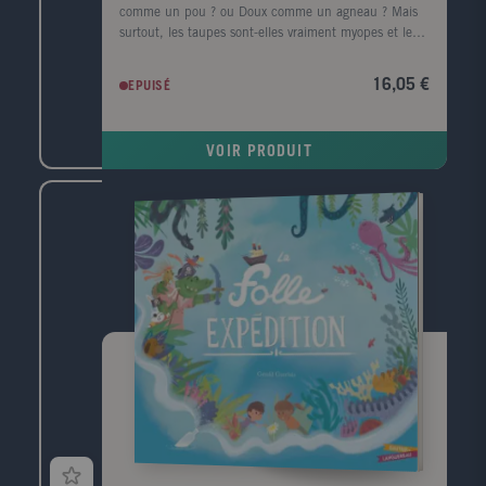
comme un pou ? ou Doux comme un agneau ? Mais
surtout, les taupes sont-elles vraiment myopes et les
poux vraiment laids ? On dit que les agneaux sont
doux et sages mais il n'en a pas toujours été ainsi.
16,05 €
EPUISÉ
Découvrez 7 histoires loufoques inventées à partir de
vraies expressions animalières.
VOIR PRODUIT