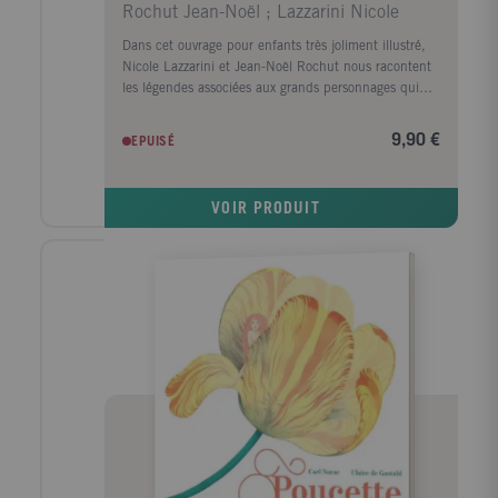
Rochut Jean-Noël ; Lazzarini Nicole
Dans cet ouvrage pour enfants très joliment illustré,
Nicole Lazzarini et Jean-Noël Rochut nous racontent
les légendes associées aux grands personnages qui
ont construit ou vécu en Alsace : de belles histoires
qui raprocheront les enfants de leur patrimoine
9,90 €
EPUISÉ
régional. Liste des contes : - Sainte Odile - A
Strasbourg, une cathédrale de légendes - La sorcière
de Riquewihr - La fée de la source - Naissance des
VOIR PRODUIT
bretzels - Les sires de Ribeaupierre - Les cigognes du
renouveau - Le fantôme du lac de Sewen - Le chariot
d'or d'Attila - Les géants du Nideck - Le Hans Trapp
et le Christkindel - Le dragon de Ferrette...