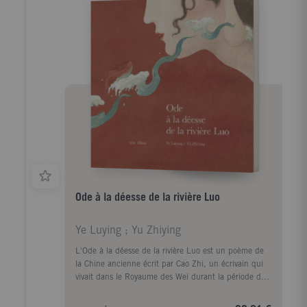
sur la typographie et la mise en page, le texte et les
images s'entrelacent et se superposent, créant un lien
sans cesse renouvelé et modernisé avec le monde rêvé
de l'auteur.
Ode à la déesse de la rivière Luo
Ye Luying ; Yu Zhiying
L'Ode à la déesse de la rivière Luo est un poème de
la Chine ancienne écrit par Cao Zhi, un écrivain qui
vivait dans le Royaume des Wei durant la période des
Trois Royaumes (vers 220-280 de notre ère). Cao Zhi
était l'un des principaux poètes du style Jian'an,