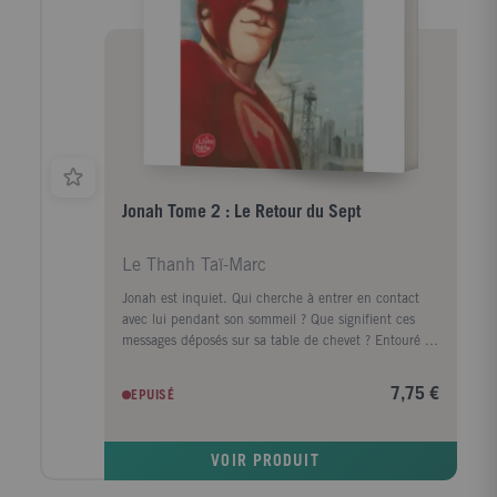
Jonah Tome 2 : Le Retour du Sept
Le Thanh Taï-Marc
Jonah est inquiet. Qui cherche à entrer en contact
avec lui pendant son sommeil ? Que signifient ces
messages déposés sur sa table de chevet ? Entouré de
ses amis de l'orphelinat et en particulier de la douce
Alicia, Jonah poursuit sa quête. Sa route croisera
7,75 €
EPUISÉ
celle du Sept, l'homme masqué qui cherche à
s'introduire dans le repère des Sentinelles.
VOIR PRODUIT