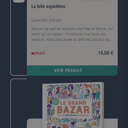
La folle expédition
Guerlais Gérald
Sam et Lily sont en vacances chez Papi et Mamie, qui
vivent sur un bateau ! D'habitude c'est toute une
aventure, mais cette année le rafiot est coincé à quai.
Un jour, ils repèrent une mystérieuse bouteille flottant
à la surface de l'eau. Ni une ni deux, les enfants se
15,00 €
EPUISÉ
lancent dans une incroyable expédition pour la
récupérer et percer ses secrets. Une histoire
passionnante et pleine de rebondissements qui donne
VOIR PRODUIT
la part belle à l'imagination.