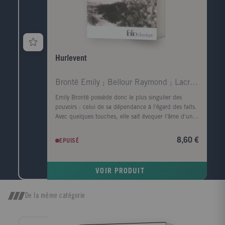
Hurlevent
Brontë Emily ; Bellour Raymond ; Lacretelle Jacque
Emily Brontë possède donc le plus singulier des
pouvoirs : celui de sa dépendance à l'égard des faits.
Avec quelques touches, elle sait évoquer l'âme d'un
visage et rendre le corps superflu ; en parlant de la
lande, elle fait souffler le vent et gronder le tonnerre.
8,60 €
EPUISÉ
Virginia Woolf. Quand, parmi tous les arbres, je
cherche celui dont la forme s'harmonise le mieux
avec le cadre du roman tragique d'Emily Brontë, c'est
VOIR PRODUIT
l'image d'un vieux robinier tortueux qui me vient à
l'esprit, d'un vieux robinier tordu par le vent qui
souffle toujours dans la même direction ; l'écorce est
De la même catégorie
noire, le tronc est creux et, dans ce creux, la pluie a
formé une petite flaque où baignent quelques feuilles
mortes. John Cowper Powys