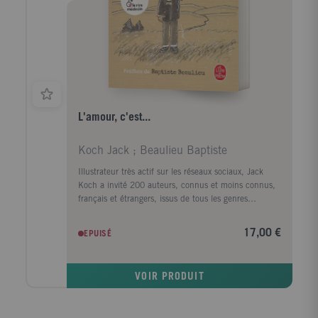
d'exercices guidés en envolées inspirées, Elina Vorger
vous accompagne sur le chemin de votre
transformation intérieure. Cet ouvrage pionnier d'une
rare beauté, à mi-chemin entre développement
personnel et éveil de conscience, ouvre la voie à une
toute nouvelle spiritualité : la vôtre.
L'amour, c'est...
Koch Jack ; Beaulieu Baptiste
Illustrateur très actif sur les réseaux sociaux, Jack
Koch a invité 200 auteurs, connus et moins connus,
français et étrangers, issus de tous les genres
littéraires, à offrir leur définition de l'amour, qu'il a
ensuite illustrée. Le résultat : 400 pages empreintes
17,00 €
EPUISÉ
de poésie et d'humour.
VOIR PRODUIT