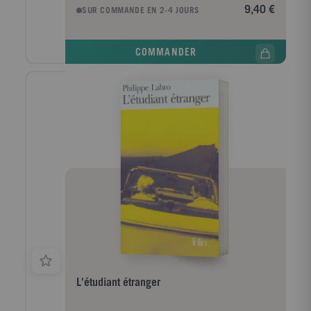
plume de Truman Capote, le courage de Marylin
9,40 €
SUR COMMANDE EN 2-4 JOURS
Monroe, la légende Al Capone, l'aura de JFK... Il
retrace avec passion leurs combats, leurs rêves et
leurs drames, et évoque avec émotion les moments
COMMANDER
précieux de sa vie où il eut la chance de croiser leur
route.
L'étudiant étranger