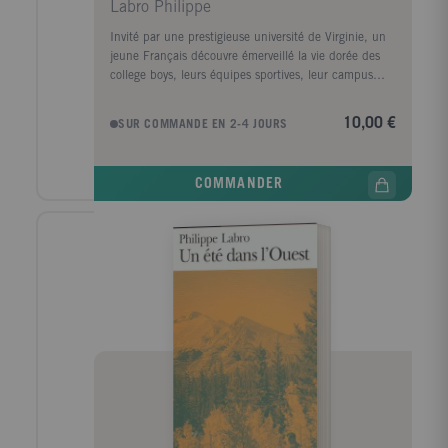
Labro Philippe
Invité par une prestigieuse université de Virginie, un
jeune Français découvre émerveillé la vie dorée des
college boys, leurs équipes sportives, leur campus
dans une vallée paradisiaque. C'est le temps d'une
Amérique sage, celle d'avant l'explosion des moeurs
10,00 €
SUR COMMANDE EN 2-4 JOURS
et le fracas des années soixante. Très vite, le jeune
homme comprend qu'il reste un "étudiant étranger".
Il va franchir des lignes, transgresser des tabous, sans
COMMANDER
même s'en rendre compte: d'abord en faisant l'amour
avec une jeune institutrice noire, April. Ensuite en
tombant amoureux d'une héritière de Boston,
Elisabeth, personnage fantasque et corrosif... Sur un
ton limpide de sincérité, ce récit de formation
ressuscite, avec humour et nostalgie, les jours fragiles
de l'adolescence, quand "tout était la première fois".
Prix Interallié en 1986, L'étudiant étranger, après un
très grand succès en librairie, a été adapté au cinéma
par Eva Sereny, avec Robin Givens et Marco
Hofschneider.