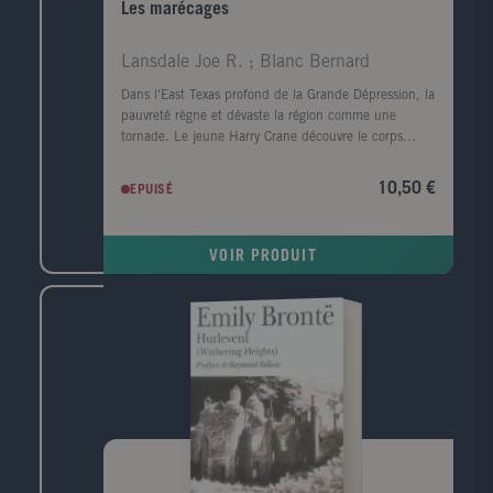
Les marécages
Lansdale Joe R. ; Blanc Bernard
Dans l'East Texas profond de la Grande Dépression, la
pauvreté règne et dévaste la région comme une
tornade. Le jeune Harry Crane découvre le corps
mutilé d'une femme noire sur le bord de la rivière
Sabine. Il est convaincu que le meurtre est l'oeuvre
10,50 €
EPUISÉ
de l'Homme-chèvre, un monstre de légende. Le
nombre de victimes s'alourdit, un homme est lynché
et le père de Harry, l'homme de loi local, enquête.
VOIR PRODUIT