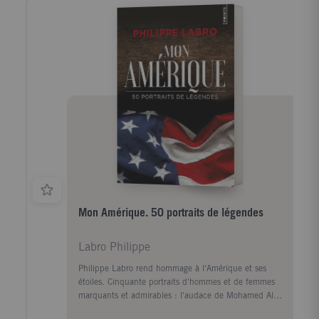
intraitable executive woman, un détective privé, une
coach sans scrupule, des loups et des agneaux...
Philippe Labro nous offre, de San Francisco
jusqu'aux cercles de pouvoir parisien, une ronde
étourdissante. Pour dresser de manière drôle, critique
et profondément attachante, un portrait captivant de
nos contemporains.
Mon Amérique. 50 portraits de légendes
Labro Philippe
Philippe Labro rend hommage à l'Amérique et ses
étoiles. Cinquante portraits d'hommes et de femmes
marquants et admirables : l'audace de Mohamed Ali,
le génie de Billie Holiday, le symbole Bob Dylan, la