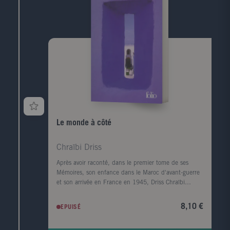
Le monde à côté
Chraïbi Driss
Après avoir raconté, dans le premier tome de ses
Mémoires, son enfance dans le Maroc d'avant-guerre
et son arrivée en France en 1945, Driss Chraïbi
reprend le fil de son récit autobiographique. Au
début des années 50, il découvre une autre planète,
8,10 €
EPUISÉ
l'Alsace, et s'y installe avec sa femme dans une sorte
d'ermitage amoureux voué à l'écriture. Puis ses