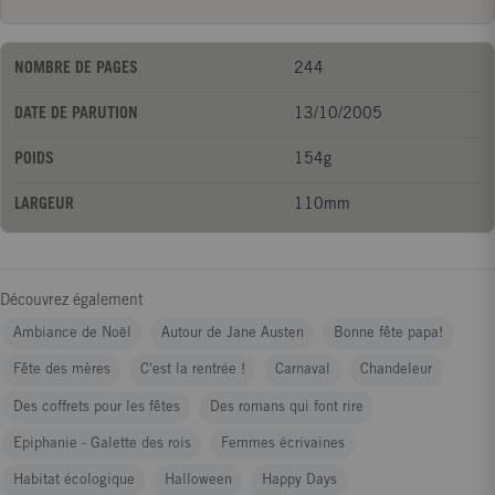
NOMBRE DE PAGES
244
DATE DE PARUTION
13/10/2005
POIDS
154g
LARGEUR
110mm
Découvrez également
Ambiance de Noël
Autour de Jane Austen
Bonne fête papa!
Fête des mères
C'est la rentrée !
Carnaval
Chandeleur
Des coffrets pour les fêtes
Des romans qui font rire
Epiphanie - Galette des rois
Femmes écrivaines
Habitat écologique
Halloween
Happy Days