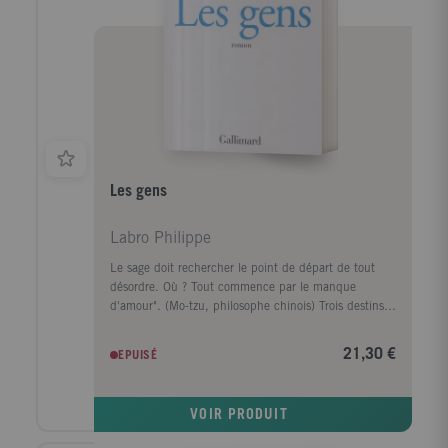
Les gens
Labro Philippe
Le sage doit rechercher le point de départ de tout
désordre. Où ? Tout commence par le manque
d'amour". (Mo-tzu, philosophe chinois) Trois destins
parallèles s'entrecroisent, trois vies dont le seul point
commun est le manque d'amour : Maria, une jeune
21,30 €
EPUISÉ
orpheline californienne d'une beauté rare, Caroline,
une Parisienne trentenaire, enfin Marcus Marcus,
célébrité de la télévision, mégalo et parano. Autour
VOIR PRODUIT
d'eux, vont graviter toutes sortes de gens : la femme
de l'ambassadeur américain en France, une