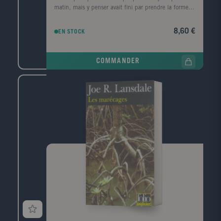
matin, mais y penser avait fini par prendre la forme
d'une ville, d'un premier amour, la forme d'un porte-
conteneurs." Le corps d'un homme est retrouvé au
8,60 €
EN STOCK
pied de la digue Nord du Havre, avec, dans sa
poche, griffonné sur un ticket de cinéma, un numéro
de téléphone, celui de la narratrice. Convoquée par la
COMMANDER
police, elle prend le train pour Le Havre, ville de son
enfance, de sa jeunesse, qu'elle a quittée il y a
longtemps. Durant ce jour de retour, cherchant à
comprendre ce qui la lie à ce mort dont elle ignore
tout, elle va exhumer ses souvenirs mais aussi la
mémoire de cette ville traumatisée par la guerre, ce
qui a disparu, ce qui a survécu, et raviver les vestiges
d'un amour adolescent.