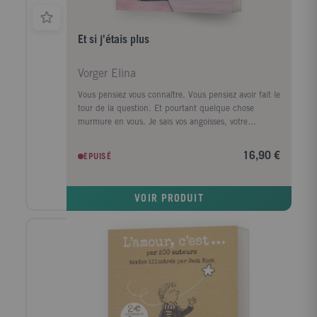
Et si j'étais plus
Vorger Elina
Vous pensiez vous connaître. Vous pensiez avoir fait le
tour de la question. Et pourtant quelque chose
murmure en vous. Je sais vos angoisses, votre
solitude. Mais ce que je sais surtout, c'est cette
inspiration secrète. Celle dont vous n'avez jamais
16,90 €
EPUISÉ
parlé et qui pourtant ne vous quitte pas. Elle est là
quand vous partez au travail. Elle est là quand vous
marchez. Elle est là quand vous aimez... Et si j'étais
VOIR PRODUIT
plus ?" Et si j'étais plus est sans doute l'un des livres
les plus puissants du moment, tant par la sagesse de
ses messages que par la lumière de ses méditations.
Il vous invite avec amour et sans détournement à vous
poser la seule et unique question qui compte
vraiment : Qui êtes-vous ? Au-delà de vos masques,
au-delà de vos faux-semblants, au-delà même du
temps qui passe... Retrouvez votre véritable identité.
D'enseignements théoriques en histoires vécues,