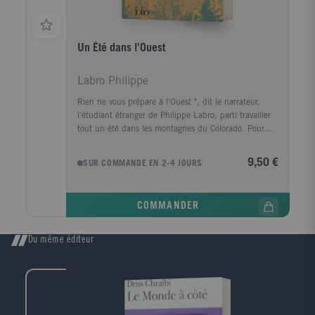
Un Été dans l'Ouest
Labro Philippe
Rien ne vous prépare à l'Ouest ", dit le narrateur,
l'étudiant étranger de Philippe Labro, parti travailler
tout un été dans les montagnes du Colorado. Pour
atteindre ce territoire irréel et sauvage, il est d'abord
confronté au peuple de la " route ". Il rencontre Amy,
9,50 €
SUR COMMANDE EN 2-4 JOURS
la fille Clarke, aux cheveux fous, qui exhalent des
senteurs de fleurs séchées - la liberté même. Il vivra
avec elle un grand amour, fulgurant, dont le souvenir
COMMANDER
ne cessera de le hanter. Dans l'Ouest, c'est un autre
monde, celui d'hommes porteurs de mystère :Bill,
colosse impénétrable, recherché par d'étranges
Du même éditeur
motards ; Dick, et son regard insensé de cascadeur ;
Mack, qui l'initie aux secrets de la forêt. Au terme de
cette aventure initiatique, qu'est devenu le jeune
homme ignorant, apeuré, assoiffé de vivre et de savoir
qui se faisait appeler Frenchy ...