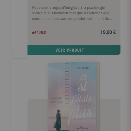
légèreté (Futuropolis, 2017, avec Laurent Bonneau).
Textes traduits du norvégien par Naïd Mubalegh, et
Nous savons aujourd’hui grâce à la psychologie
de l'anglais par Pierre Madelin, sous la direction
sociale et aux neurosciences que les relations que
scientifi que de et révisés par Hicham-Stéphane
nous entretenons avec nos proches ont une réelle
Afeissa. Textes présentés par Hicham-Stéphane
incidence sur notre santé, notre équilibre personnel
Afeissa et Mathilde Ramadier.
et notre longévité.Si l’isolement augmente de manière
19,00 €
EPUISÉ
considérable les risques d’inflammation, de maladies
chroniques et affecte aussi les systèmes immunitaire,
les personnes qui évoluent dans des systèmes
VOIR PRODUIT
relationnels de qualité, se sentent aimées, reconnues,
soutenues, ressentent moins les effets du stress et
sont moins vulnérables à la maladie.S’inspirant de
psychologie positive et de la systémique cet ouvrage
propose des pistes et des outils pour entretenir des
relations plus humaines, renforcer les liens fragilisés
mais aussi nous libérer de relations qui nous
empoisonnent la vie.