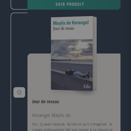
premiers succès d'écrivain le ramènent à Paris et la
VOIR PRODUIT
communauté maghrébine trouve en lui l'une de ses
premières voix dans le milieu littéraire. Défilent
ensuite les années France Culture, les années
canadiennes, les années à l'Ile d'Yeu, les amis et les
rencontres (François Mitterrand, Lucien Bodard...),
les paysages, les livres et les femmes de sa vie.
Jour de ressac
Kerangal Maylis de
Oui, j'y avais repensé. Qu'est-ce qu'il s'imaginait. Je
n'avais pratiquement fait que penser à ça depuis ce