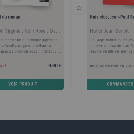
rt du roman
Huis clos, Jean-Paul S
Woolf Virginia ; Celli Rose ; Desarthe Agnès
Hutier Jean-Benoît
 d'imposer un quelconque jugement,
L'ouvrage fournit toutes les
inia Woolf partage sans détour sa
analyser la pièce de Jean-Pa
aissance profonde et son indéfectible
résumé détaillé est suivi de
r de la littérature. Elle admire Proust
problématiques essentielles
usten, se demande si on peut
lesquelles : - Le contexte cu
9,60 €
UISÉ
SUR COMMANDE EN 2-4 
rendre Tolstoï sans parler russe et
littéraire - Garcin, Estelle e
erroge sur l'avenir des écrivains
ou anti-tragédie ? - Le jeu 
es, pour mieux imaginer le roman de
regard - Un univers fantasti
VOIR PRODUIT
COMMANDER
in. Biographie de l'auteur Virginia
f (1882-1941), l'une des plus grandes
ncières du XXe siècle, a révolutionné
ttérature grâce à ses romans, tel Mrs
oway, et à son immense talent
trice et de critique. Véritable légende
éraire, sa vie mouvementée a été
rtalisée par le roman Les Heures de
ael Cunningham, adapté au cinéma