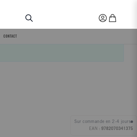
Rechercher
Mon compte
Mon panier
CONTACT
Sur commande en 2-4 jours
EAN :
9782070341375