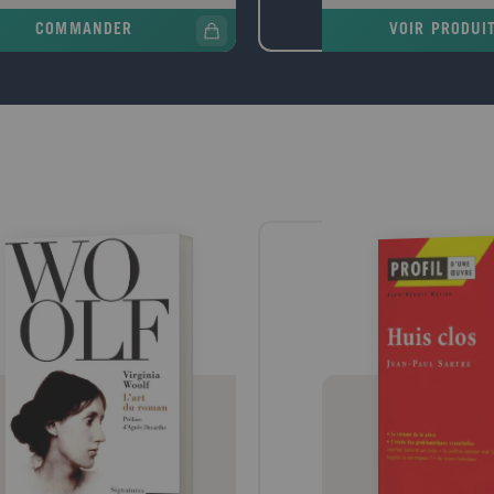
e, avec, dans sa poche, griffonné sur
légende. Le nombre de victi
COMMANDER
VOIR PRODUI
icket de cinéma, un numéro de
un homme est lynché et le 
hone, celui de la narratrice.
l'homme de loi local, enquê
oquée par la police, elle prend le train
 Le Havre, ville de son enfance, de sa
esse, qu'elle a quittée il y a longtemps.
nt ce jour de retour, cherchant à
rendre ce qui la lie à ce mort dont
 ignore tout, elle va exhumer ses
enirs mais aussi la mémoire de cette
 traumatisée par la guerre, ce qui a
ru, ce qui a survécu, et raviver les
iges d'un amour adolescent.