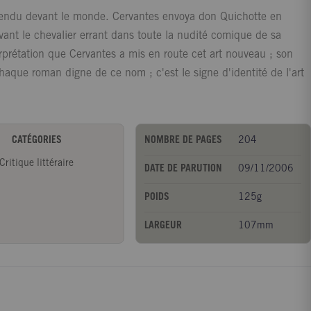
pendu devant le monde. Cervantes envoya don Quichotte en
vant le chevalier errant dans toute la nudité comique de sa
erprétation que Cervantes a mis en route cet art nouveau ; son
haque roman digne de ce nom ; c'est le signe d'identité de l'art
CATÉGORIES
NOMBRE DE PAGES
204
Critique littéraire
DATE DE PARUTION
09/11/2006
POIDS
125g
LARGEUR
107mm