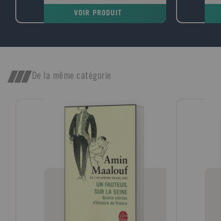
femme dans une sorte d'ermitage
Havr
VOIR PRODUIT
amoureux voué à l'écriture. Puis ses
un t
premiers succès d'écrivain le ramènent à
télép
Paris et la communauté maghrébine trouve
Conv
en lui l'une de ses premières voix dans le
pour
milieu littéraire. Défilent ensuite les années
jeun
France Culture, les années canadiennes,
Dura
les années à l'Ile d'Yeu, les amis et les
comp
De la même catégorie
rencontres (François Mitterrand, Lucien
elle
Bodard...), les paysages, les livres et les
souv
femmes de sa vie.
ville
dispa
vest