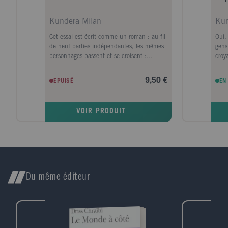
Kundera Milan
Kun
Cet essai est écrit comme un roman : au fil
Oui, 
de neuf parties indépendantes, les mêmes
gens
personnages passent et se croisent :
croya
Stravinski et Kafka avec leurs curieux amis,
mémo
Ansermet et Brod ; Hemingway avec son
actes
9,50 €
EPUISÉ
EN
biographe ; Janacek avec sa petite nation ;
répa
Rabelais avec ses héritiers : les grands
des 
romanciers. Car l'art du roman est le héros
l'aut
VOIR PRODUIT
principal du livre : l'esprit de l'humour
tout
dont il est né ; sa mystérieuse parenté avec
rôle
la musique ; son histoire qui se déroule
par 
(comme celle de la musique) en trois
Pers
temps ; l'esthétique de son troisième temps
mais 
(le roman moderne) ; sa sagesse
existentielle. C'est sous l'éclairage de cette
Du même éditeur
" sagesse du roman " que le livre examine
les grandes situations de notre ère : les
procès moraux intentés contre l'art du
siècle, de Céline à Maïakovski : le temps
qui passe et rend incertaine l'identité du "