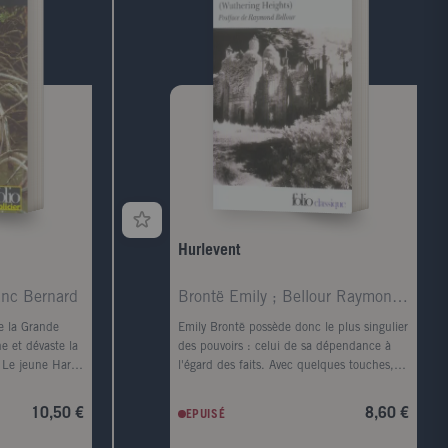
Hurlevent
anc Bernard
Brontë Emily ; Bellour Raymond ; Lacretelle Jacque
e la Grande
Emily Brontë possède donc le plus singulier
e et dévaste la
des pouvoirs : celui de sa dépendance à
 Le jeune Harry
l'égard des faits. Avec quelques touches,
ilé d'une
elle sait évoquer l'âme d'un visage et
a rivière
rendre le corps superflu ; en parlant de la
10,50 €
8,60 €
EPUISÉ
e le meurtre est
lande, elle fait souffler le vent et gronder le
, un monstre de
tonnerre. Virginia Woolf. Quand, parmi tous