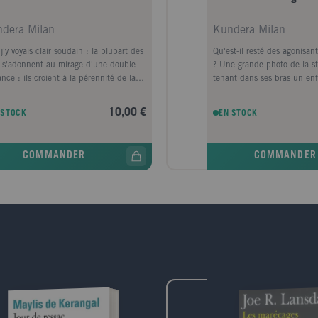
dera Milan
Kundera Milan
j'y voyais clair soudain : la plupart des
Qu'est-il resté des agonisa
 s'adonnent au mirage d'une double
? Une grande photo de la st
nce : ils croient à la pérennité de la
tenant dans ses bras un enf
ire (des hommes, des choses, des
Qu'est-il resté de Tomas ? U
, des nations) et à la possibilité de
Il voulait le Royaume de Die
10,00 €
 STOCK
EN STOCK
rer (des actes, des erreurs, des péchés,
Qu'est-il resté de Beethov
torts). L'une est aussi fausse que
morose à l'invraisemblable c
re. La vérité se situe juste à l'opposé :
prononce d'une voix sombre
COMMANDER
COMMANDER
 sera oublié et rien ne sera réparé. Le
sein ! " Qu'est-il resté de F
 de la réparation (et par la vengeance et
inscription : Après un long 
le pardon) sera tenu par l'oubli.
retour. Et ainsi de suite, et 
onne ne réparera les torts commis,
Avant d'être oubliés, nous 
tous les torts seront oubliés".
en kitsch. Le kitsch, c'est l
correspondance entre l'être e