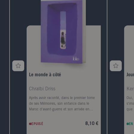
moi " présent avec ce même " moi " d'hier ;
le souvenir comme forme de l'oubli ; la
pudeur comme notion essentielle d'une
époque fondée sur l'individu ; l'indiscrétion
qui, devenue habitude et règle, annonce le
crépuscule de l'individualisme ; la force
mystérieuse de la volonté d'un mort ; les
testaments ; les testaments trahis (de
l'Europe, de l'art, de l'art du roman, des
artistes).
Le monde à côté
Jou
Chraïbi Driss
Ker
Après avoir raconté, dans le premier tome
Oui, 
de ses Mémoires, son enfance dans le
s'im
Maroc d'avant-guerre et son arrivée en
que 
France en 1945, Driss Chraïbi reprend le fil
pens
de son récit autobiographique. Au début
vill
8,10 €
EPUISÉ
EN
des années 50, il découvre une autre
port
planète, l'Alsace, et s'y installe avec sa
est 