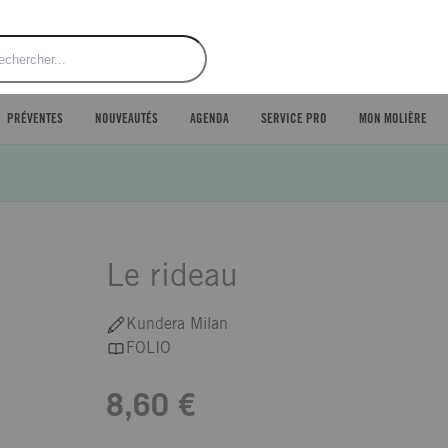
ercher
PRÉVENTES
NOUVEAUTÉS
AGENDA
SERVICE PRO
MON MOLIÈRE
Le rideau
Kundera Milan
FOLIO
8,60 €