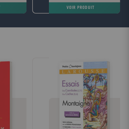
mes s'alourdit,
les arbres, je cherche celui dont la forme
T
VOIR PRODUIT
père de Harry,
s'harmonise le mieux avec le cadre du
te.
roman tragique d'Emily Brontë, c'est
l'image d'un vieux robinier tortueux qui me
vient à l'esprit, d'un vieux robinier tordu
par le vent qui souffle toujours dans la
même direction ; l'écorce est noire, le tronc
est creux et, dans ce creux, la pluie a
formé une petite flaque où baignent
quelques feuilles mortes. John Cowper
Powys