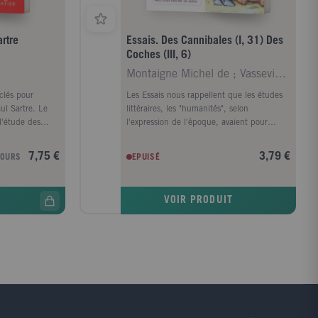
artre
Essais. Des Cannibales (I, 31) Des
Coches (III, 6)
Montaigne Michel de ; Vassevière Jacques ; Didier
 clés pour
Les Essais nous rappellent que les études
ul Sartre. Le
littéraires, les "humanités", selon
 l'étude des
l'expression de l'époque, avaient pour
, parmi
ambition la formation morale de l'homme
lturel et
et non l'acquisition de connaissances : "Le
7,75 €
3,79 €
JOURS
EPUISÉ
t Inès - Tragédie
gain de notre étude, c'est en être devenu
du miroir et du
meilleur et plus sage". Cet humanisme a
que.
inspiré l'honnête homme du XVIIe siècle
VOIR PRODUIT
puis le philosophe des Lumières. A une
époque où la nouveauté est érigée en
dogme et l'excès en critère de qualité, il est
plus que jamais nécessaire de lire et relire
Montaigne. Le recueil contient 30 extraits
et 6 essais.