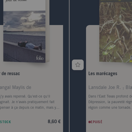
r de ressac
Les marécages
angal Maylis de
Lansdale Joe R. ; Bl
j'y avais repensé. Qu'est-ce qu'il
Dans l'East Texas profond d
aginait. Je n'avais pratiquement fait
Dépression, la pauvreté règn
penser à ça depuis ce matin, mais y
région comme une tornade.
er avait fini par prendre la forme d'une
Crane découvre le corps mut
e, d'un premier amour, la forme d'un
femme noire sur le bord de l
8,60 €
 STOCK
EPUISÉ
e-conteneurs." Le corps d'un homme
Sabine. Il est convaincu qu
retrouvé au pied de la digue Nord du
l'oeuvre de l'Homme-chèvre