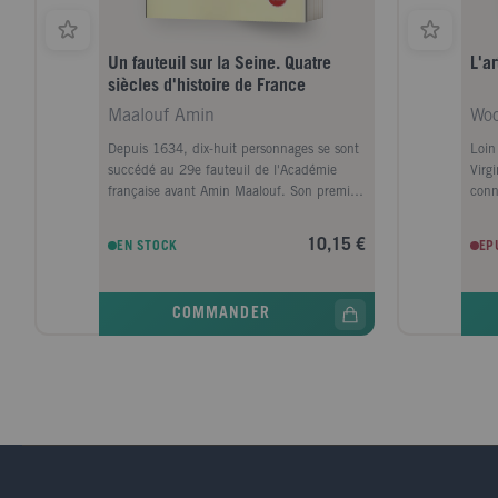
Un fauteuil sur la Seine. Quatre
L'a
siècles d'histoire de France
Maalouf Amin
Depuis 1634, dix-huit personnages se sont
Loin
succédé au 29e fauteuil de l'Académie
Virg
française avant Amin Maalouf. Son premier
conn
occupant se noie dans la Seine,
amou
Montherlant se suicide dans son
et A
10,15 €
EN STOCK
EP
appartement avec vue sur la Seine, et
comp
l'Académie elle-même siège dans un petit
s'int
périmètre longé par la Seine, entre le
femm
COMMANDER
Louvre et le quai Conti : unité d'un lieu à
dema
partir duquel se déploie le kaléidoscope de
Wool
l'Histoire. Le pouvoir des rois et des
roma
cardinaux, des hommes d'épée et des
la li
négociateurs, l'autorité grandissante ou
Dall
déclinante des philosophes et des savants,
d'édi
l'influence des poètes, des librettistes, des
litt
dramaturges et des romanciers : autant de
immo
visages de la gloire qui nous parlent des
Mich