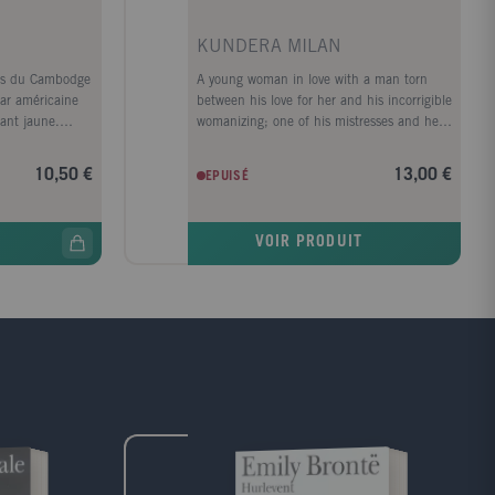
KUNDERA MILAN
nts du Cambodge
A young woman in love with a man torn
ar américaine
between his love for her and his incorrigible
ant jaune.
womanizing; one of his mistresses and her
ne inscription :
humbly faithful lover?these are the two
u sur la terre.
couples whose story is told in this masterful
10,50 €
13,00 €
EPUISÉ
en ? Un homme
novel. In a world in which lives are shaped
rinière, qui
by irrevocable choices and by fortuitous
 : "Es muss
events, a world in which everything occurs
VOIR PRODUIT
ranz ? Une
but once, existence seems to lose its
égarement, le
substance, its weight. Hence, we feel "the
ainsi de suite.
unbearable lightness of being" not only as
serons changés
the consequence of our pristine actions but
a station de
also in the public sphere, and the two
t l'oubli".
inevitably intertwine.